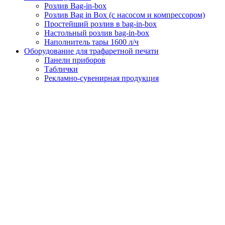
Розлив Bag-in-box
Розлив Bag in Box (с насосом и компрессором)
Простейший розлив в bag-in-box
Настольный розлив bag-in-box
Наполнитель тары 1600 л/ч
Оборудование для трафаретной печати
Панели приборов
Таблички
Рекламно-сувенирная продукция