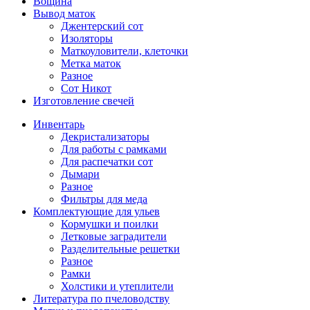
Вощина
Вывод маток
Джентерский сот
Изоляторы
Маткоуловители, клеточки
Метка маток
Разное
Сот Никот
Изготовление свечей
Инвентарь
Декристализаторы
Для работы с рамками
Для распечатки сот
Дымари
Разное
Фильтры для меда
Комплектующие для ульев
Кормушки и поилки
Летковые заградители
Разделительные решетки
Разное
Рамки
Холстики и утеплители
Литература по пчеловодству