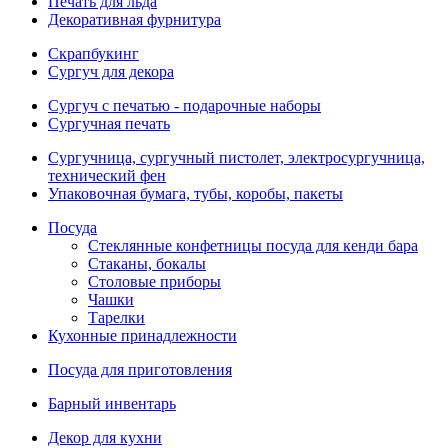
Печать для льда
Декоративная фурнитура
Скрапбукинг
Сургуч для декора
Сургуч с печатью - подарочные наборы
Сургучная печать
Сургучница, сургучный пистолет, электросургучница,
технический фен
Упаковочная бумага, тубы, коробы, пакеты
Посуда
Стеклянные конфетницы посуда для кенди бара
Стаканы, бокалы
Столовые приборы
Чашки
Тарелки
Кухонные принадлежности
Посуда для приготовления
Барный инвентарь
Декор для кухни