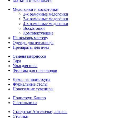
Матки и пчелопакеты
Медогонки и воскотопки
2-х рамочные медогонки
3-х рамочные медогонки
4-х рамочные медогонки
Воскотопки
Комплектующие
На помощь мастеру
Одежда для пчеловода
Препараты для пчел
Семена медоносов
Тара
Улья для пчел
Фильмы для пчеловодов
Декор из полистоуна
Журнальные столы
Новогодние сувениры
Полистоун Кашпо
Светильники
Статуэтки Ангелочки, ангелы
Столики