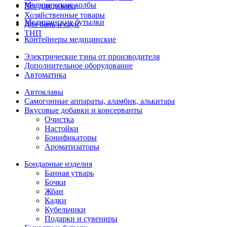
Медицинские колбы
Все для декора
Хозяйственные товары
Медицинские бутылки
Для бань и саун
ТНП
Контейнеры медицинские
Электрические тэны от производителя
Дополнительное оборудование
Автоматика
Автоклавы
Самогонные аппараты, аламбик, алькитара
Вкусовые добавки и консерванты
Очистка
Настойки
Бонификаторы
Ароматизаторы
Бондарные изделия
Банная утварь
Бочки
Жбан
Кадки
Кубельчики
Подарки и сувениры