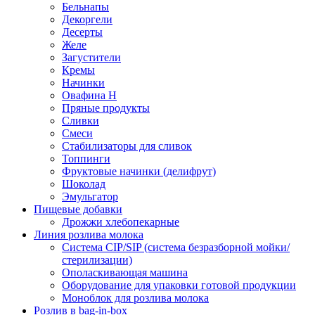
Бельнапы
Декоргели
Десерты
Желe
Загустители
Кремы
Начинки
Овафина Н
Пряные продукты
Сливки
Смеси
Стабилизаторы для сливок
Топпинги
Фруктовые начинки (делифрут)
Шоколад
Эмульгатор
Пищевые добавки
Дрожжи хлебопекарные
Линия розлива молока
Система CIP/SIP (система безразборной мойки/
стерилизации)
Ополаскивающая машина
Оборудование для упаковки готовой продукции
Моноблок для розлива молока
Розлив в bag-in-box