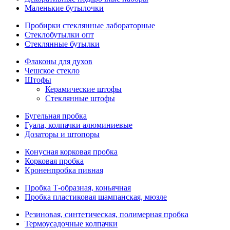
Маленькие бутылочки
Пробирки стеклянные лабораторные
Стеклобутылки опт
Стеклянные бутылки
Флаконы для духов
Чешское стекло
Штофы
Керамические штофы
Стеклянные штофы
Бугельная пробка
Гуала, колпачки алюминиевые
Дозаторы и штопоры
Конусная корковая пробка
Корковая пробка
Кроненпробка пивная
Пробка Т-образная, коньячная
Пробка пластиковая шампанская, мюзле
Резиновая, синтетическая, полимерная пробка
Термоусадочные колпачки