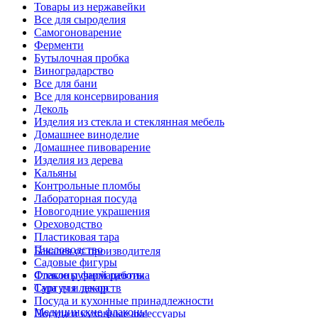
Товары из нержавейки
Все для сыроделия
Самогоноварение
Ферменти
Бутылочная пробка
Виноградарство
Все для бани
Все для консервирования
Деколь
Изделия из стекла и стеклянная мебель
Домашнее виноделие
Домашнее пивоварение
Изделия из дерева
Кальяны
Контрольные пломбы
Лабораторная посуда
Новогодние украшения
Ореховодство
Пластиковая тара
Пчеловодство
Бакалея от производителя
Садовые фигуры
Стекло ручной работы
Флаконы фармацевтика
Сургуч и декор
Тара для лекарств
Посуда и кухонные принадлежности
Медицинские флаконы
Посуда и кухонные аксессуары