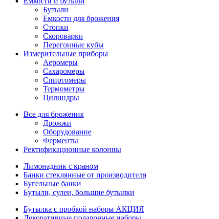
Емкости и бутыли
Бутыли
Емкости для брожения
Стопки
Скороварки
Перегонные кубы
Измерительные приборы
Аеромеры
Сахаромеры
Спиртомеры
Термометры
Цилиндры
Все для брожения
Дрожжи
Оборудование
Ферменты
Ректификационные колонны
Лимонадник с краном
Банки стеклянные от производителя
Бугельные банки
Бутыли, сулеи, большие бутылки
Бутылка с пробкой наборы АКЦИЯ
Декоративные подарочные наборы