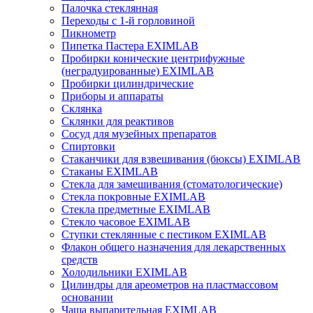
Палочка стеклянная
Переходы с 1-й горловиной
Пикнометр
Пипетка Пастера EXIMLAB
Пробирки конические центрифужные
(неградуированные) EXIMLAB
Пробирки цилиндрические
Приборы и аппараты
Склянка
Склянки для реактивов
Сосуд для музейных препаратов
Спиртовки
Стаканчики для взвешивания (бюксы) EXIMLAB
Стаканы EXIMLAB
Стекла для замешивания (стоматологические)
Стекла покровные EXIMLAB
Стекла предметные EXIMLAB
Стекло часовое EXIMLAB
Ступки стеклянные с пестиком EXIMLAB
Флакон общего назначения для лекарственных
средств
Холодильники EXIMLAB
Цилиндры для ареометров на пластмассовом
основании
Чаша выпарительная EXIMLAB