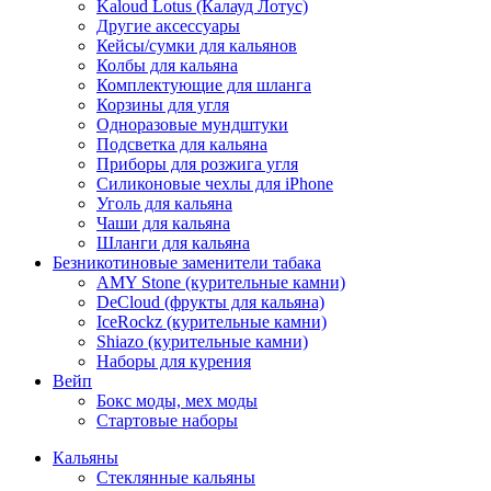
Kaloud Lotus (Калауд Лотус)
Другие аксессуары
Кейсы/сумки для кальянов
Колбы для кальяна
Комплектующие для шланга
Корзины для угля
Одноразовые мундштуки
Подсветка для кальяна
Приборы для розжига угля
Силиконовые чехлы для iPhone
Уголь для кальяна
Чаши для кальяна
Шланги для кальяна
Безникотиновые заменители табака
AMY Stone (курительные камни)
DeCloud (фрукты для кальяна)
IceRockz (курительные камни)
Shiazo (курительные камни)
Наборы для курения
Вейп
Бокс моды, мех моды
Стартовые наборы
Кальяны
Стеклянные кальяны