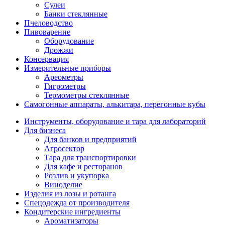
Сулеи
Банки стеклянные
Пчеловодство
Пивоварение
Оборудование
Дрожжи
Консервация
Измерительные приборы
Ареометры
Гигрометры
Термометры стеклянные
Самогонные аппараты, алькитара, перегонные кубы
Инструменты, оборудование и тара для лабораторий
Для бизнеса
Для банков и предприятий
Агросектор
Тара для транспортировки
Для кафе и ресторанов
Розлив и укупорка
Виноделие
Изделия из лозы и ротанга
Спецодежда от производителя
Кондитерские ингредиенты
Ароматизаторы