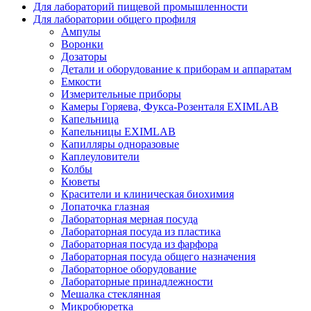
Для лабораторий пищевой промышленности
Для лаборатории общего профиля
Ампулы
Воронки
Дозаторы
Детали и оборудование к приборам и аппаратам
Емкости
Измерительные приборы
Камеры Горяева, Фукса-Розенталя EXIMLAB
Капельница
Капельницы EXIMLAB
Капилляры одноразовые
Каплеуловители
Колбы
Кюветы
Красители и клиническая биохимия
Лопаточка глазная
Лабораторная мерная посуда
Лабораторная посуда из пластика
Лабораторная посуда из фарфора
Лабораторная посуда общего назначения
Лабораторное оборудование
Лабораторные принадлежности
Мешалка стеклянная
Микробюретка