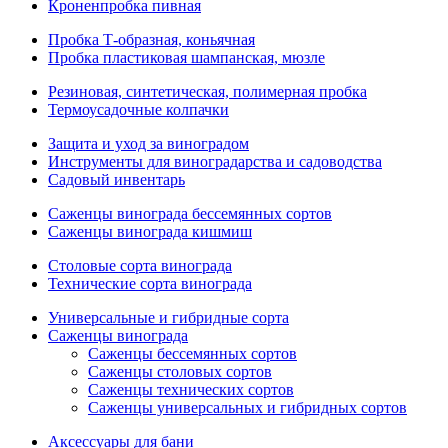
Кроненпробка пивная
Пробка Т-образная, коньячная
Пробка пластиковая шампанская, мюзле
Резиновая, синтетическая, полимерная пробка
Термоусадочные колпачки
Защита и уход за виноградом
Инструменты для виноградарства и садоводства
Садовый инвентарь
Саженцы винограда бессемянных сортов
Саженцы винограда кишмиш
Столовые сорта винограда
Технические сорта винограда
Универсальные и гибридные сорта
Саженцы винограда
Саженцы бессемянных сортов
Саженцы столовых сортов
Саженцы технических сортов
Саженцы универсальных и гибридных сортов
Аксессуары для бани