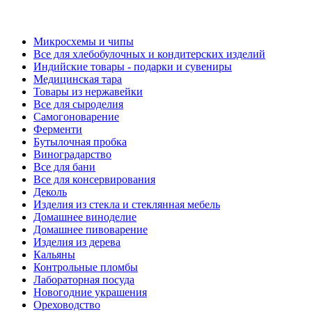
Микросхемы и чипы
Все для хлебобулочных и кондитерских изделий
Индийские товары - подарки и сувениры
Медицинская тара
Товары из нержавейки
Все для сыроделия
Самогоноварение
Ферменти
Бутылочная пробка
Виноградарство
Все для бани
Все для консервирования
Деколь
Изделия из стекла и стеклянная мебель
Домашнее виноделие
Домашнее пивоварение
Изделия из дерева
Кальяны
Контрольные пломбы
Лабораторная посуда
Новогодние украшения
Ореховодство