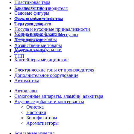
Пластиковая тара
Пчеловодство
Бакалея от производителя
Садовые фигуры
Стекло ручной работы
Флаконы фармацевтика
Сургуч и декор
Тара для лекарств
Посуда и кухонные принадлежности
Медицинские флаконы
Посуда и кухонные аксессуары
Медицинские колбы
Все для декора
Хозяйственные товары
Медицинские бутылки
Для бань и саун
ТНП
Контейнеры медицинские
Электрические тэны от производителя
Дополнительное оборудование
Автоматика
Автоклавы
Самогонные аппараты, аламбик, алькитара
Вкусовые добавки и консерванты
Очистка
Настойки
Бонификаторы
Ароматизаторы
Бондарные изделия