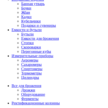
Банная утварь
Бочки
Жбан
Кадки
Кубельчики
Подарки и сувениры
Емкости и бутыли
Бутыли
Емкости для брожения
Стопки
Скороварки
Перегонные кубы
Измерительные приборы
Аеромеры
Сахаромеры
Спиртомеры
Термометры
Цилиндры
Все для брожения
Дрожжи
Оборудование
Ферменты
Ректификационные колонны