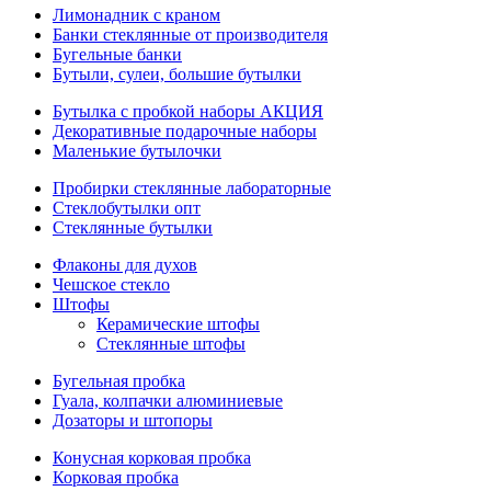
Лимонадник с краном
Банки стеклянные от производителя
Бугельные банки
Бутыли, сулеи, большие бутылки
Бутылка с пробкой наборы АКЦИЯ
Декоративные подарочные наборы
Маленькие бутылочки
Пробирки стеклянные лабораторные
Стеклобутылки опт
Стеклянные бутылки
Флаконы для духов
Чешское стекло
Штофы
Керамические штофы
Стеклянные штофы
Бугельная пробка
Гуала, колпачки алюминиевые
Дозаторы и штопоры
Конусная корковая пробка
Корковая пробка