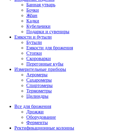
Банная утварь
Бочки
Жбан
Кадки
Кубельчики
Подарки и сувениры
Емкости и бутыли
Бутыли
Емкости для брожения
Стопки
Скороварки
Перегонные кубы
Измерительные приборы
Аеромеры
Сахаромеры
Спиртомеры
Термометры
Цилиндры
Все для брожения
Дрожжи
Оборудование
Ферменты
Ректификационные колонны