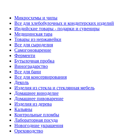
Микросхемы и чипы
Все для хлебобулочных и кондитерских изделий
Индийские товары - подарки и сувениры
Медицинская тара
Товары из нержавейки
Все для сыроделия
Самогоноварение
Ферменти
Бутылочная пробка
Виноградарство
Все для бани
Все для консервирования
Деколь
Изделия из стекла и стеклянная мебель
Домашнее виноделие
Домашнее пивоварение
Изделия из дерева
Кальяны
Контрольные пломбы
Лабораторная посуда
Новогодние украшения
Ореховодство