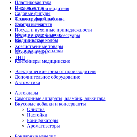
Пластиковая тара
Пчеловодство
Бакалея от производителя
Садовые фигуры
Стекло ручной работы
Флаконы фармацевтика
Сургуч и декор
Тара для лекарств
Посуда и кухонные принадлежности
Медицинские флаконы
Посуда и кухонные аксессуары
Медицинские колбы
Все для декора
Хозяйственные товары
Медицинские бутылки
Для бань и саун
ТНП
Контейнеры медицинские
Электрические тэны от производителя
Дополнительное оборудование
Автоматика
Автоклавы
Самогонные аппараты, аламбик, алькитара
Вкусовые добавки и консерванты
Очистка
Настойки
Бонификаторы
Ароматизаторы
Бондарные изделия