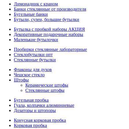
Лимонадник с краном
Банки стеклянные от производителя
Бугельные банки
Бутыли, сулеи, большие бутылки
Бутылка с пробкой наборы АКЦИЯ
Декоративные подарочные наборы
Маленькие бутылочки
Пробирки стеклянные лабораторные
Стеклобутылки опт
Стеклянные бутылки
Флаконы для духов
Чешское стекло
Штофы
Керамические штофы
Стеклянные штофы
Бугельная пробка
Гуала, колпачки алюминиевые
Дозаторы и штопоры
Конусная корковая пробка
Корковая пробка