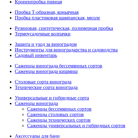
Кроненпробка пивная
Пробка Т-образная, коньячная
Пробка пластиковая шампанская, мюзле
Резиновая, синтетическая, полимерная пробка
Термоусадочные колпачки
Защита и уход за виноградом
Инструменты для виноградарства и садоводства
Садовый инвентарь
Саженцы винограда бессемянных сортов
Саженцы винограда кишмиш
Столовые сорта винограда
Технические сорта винограда
Универсальные и гибридные сорта
Саженцы винограда
Саженцы бессемянных сортов
Саженцы столовых сортов
Саженцы технических сортов
Саженцы универсальных и гибридных сортов
Аксессуары для бани