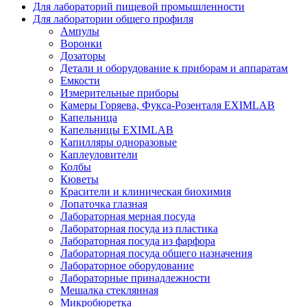
Для лабораторий пищевой промышленности
Для лаборатории общего профиля
Ампулы
Воронки
Дозаторы
Детали и оборудование к приборам и аппаратам
Емкости
Измерительные приборы
Камеры Горяева, Фукса-Розенталя EXIMLAB
Капельница
Капельницы EXIMLAB
Капилляры одноразовые
Каплеуловители
Колбы
Кюветы
Красители и клиническая биохимия
Лопаточка глазная
Лабораторная мерная посуда
Лабораторная посуда из пластика
Лабораторная посуда из фарфора
Лабораторная посуда общего назначения
Лабораторное оборудование
Лабораторные принадлежности
Мешалка стеклянная
Микробюретка