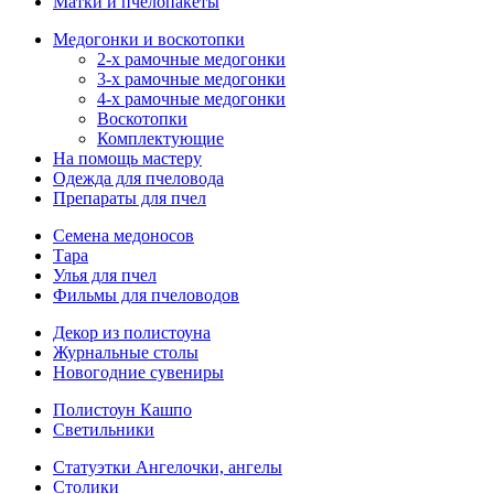
Матки и пчелопакеты
Медогонки и воскотопки
2-х рамочные медогонки
3-х рамочные медогонки
4-х рамочные медогонки
Воскотопки
Комплектующие
На помощь мастеру
Одежда для пчеловода
Препараты для пчел
Семена медоносов
Тара
Улья для пчел
Фильмы для пчеловодов
Декор из полистоуна
Журнальные столы
Новогодние сувениры
Полистоун Кашпо
Светильники
Статуэтки Ангелочки, ангелы
Столики