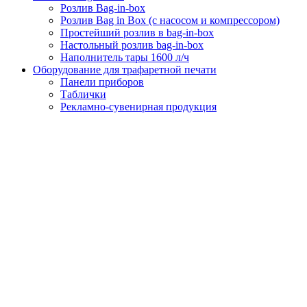
Розлив Bag-in-box
Розлив Bag in Box (с насосом и компрессором)
Простейший розлив в bag-in-box
Настольный розлив bag-in-box
Наполнитель тары 1600 л/ч
Оборудование для трафаретной печати
Панели приборов
Таблички
Рекламно-сувенирная продукция