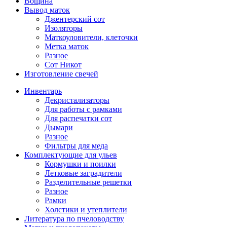
Вощина
Вывод маток
Джентерский сот
Изоляторы
Маткоуловители, клеточки
Метка маток
Разное
Сот Никот
Изготовление свечей
Инвентарь
Декристализаторы
Для работы с рамками
Для распечатки сот
Дымари
Разное
Фильтры для меда
Комплектующие для ульев
Кормушки и поилки
Летковые заградители
Разделительные решетки
Разное
Рамки
Холстики и утеплители
Литература по пчеловодству