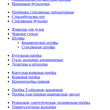
Маленькие бутылочки
Пробирки стеклянные лабораторные
Стеклобутылки опт
Стеклянные бутылки
Флаконы для духов
Чешское стекло
Штофы
Керамические штофы
Стеклянные штофы
Бугельная пробка
Гуала, колпачки алюминиевые
Дозаторы и штопоры
Конусная корковая пробка
Корковая пробка
Кроненпробка пивная
Пробка Т-образная, коньячная
Пробка пластиковая шампанская, мюзле
Резиновая, синтетическая, полимерная пробка
Термоусадочные колпачки