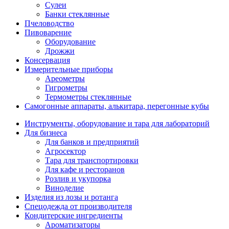
Сулеи
Банки стеклянные
Пчеловодство
Пивоварение
Оборудование
Дрожжи
Консервация
Измерительные приборы
Ареометры
Гигрометры
Термометры стеклянные
Самогонные аппараты, алькитара, перегонные кубы
Инструменты, оборудование и тара для лабораторий
Для бизнеса
Для банков и предприятий
Агросектор
Тара для транспортировки
Для кафе и ресторанов
Розлив и укупорка
Виноделие
Изделия из лозы и ротанга
Спецодежда от производителя
Кондитерские ингредиенты
Ароматизаторы