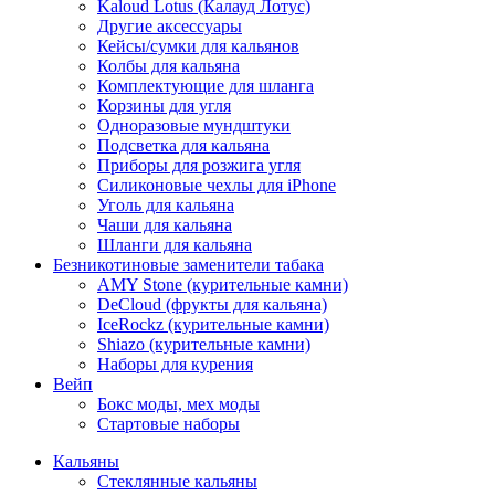
Kaloud Lotus (Калауд Лотус)
Другие аксессуары
Кейсы/сумки для кальянов
Колбы для кальяна
Комплектующие для шланга
Корзины для угля
Одноразовые мундштуки
Подсветка для кальяна
Приборы для розжига угля
Силиконовые чехлы для iPhone
Уголь для кальяна
Чаши для кальяна
Шланги для кальяна
Безникотиновые заменители табака
AMY Stone (курительные камни)
DeCloud (фрукты для кальяна)
IceRockz (курительные камни)
Shiazo (курительные камни)
Наборы для курения
Вейп
Бокс моды, мех моды
Стартовые наборы
Кальяны
Стеклянные кальяны