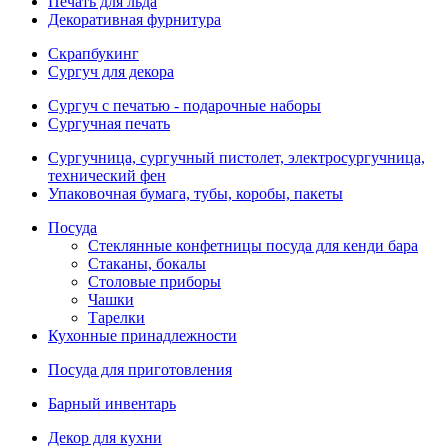
Печать для льда
Декоративная фурнитура
Скрапбукинг
Сургуч для декора
Сургуч с печатью - подарочные наборы
Сургучная печать
Сургучница, сургучный пистолет, электросургучница,
технический фен
Упаковочная бумага, тубы, коробы, пакеты
Посуда
Стеклянные конфетницы посуда для кенди бара
Стаканы, бокалы
Столовые приборы
Чашки
Тарелки
Кухонные принадлежности
Посуда для приготовления
Барный инвентарь
Декор для кухни