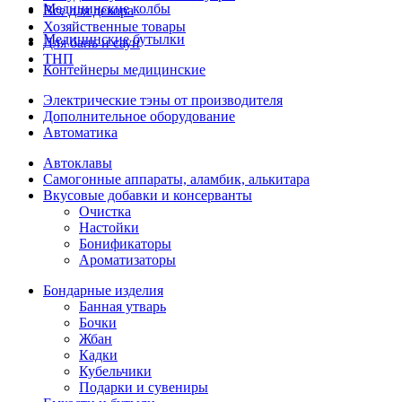
Медицинские колбы
Все для декора
Хозяйственные товары
Медицинские бутылки
Для бань и саун
ТНП
Контейнеры медицинские
Электрические тэны от производителя
Дополнительное оборудование
Автоматика
Автоклавы
Самогонные аппараты, аламбик, алькитара
Вкусовые добавки и консерванты
Очистка
Настойки
Бонификаторы
Ароматизаторы
Бондарные изделия
Банная утварь
Бочки
Жбан
Кадки
Кубельчики
Подарки и сувениры