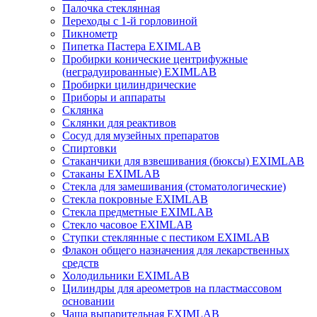
Палочка стеклянная
Переходы с 1-й горловиной
Пикнометр
Пипетка Пастера EXIMLAB
Пробирки конические центрифужные
(неградуированные) EXIMLAB
Пробирки цилиндрические
Приборы и аппараты
Склянка
Склянки для реактивов
Сосуд для музейных препаратов
Спиртовки
Стаканчики для взвешивания (бюксы) EXIMLAB
Стаканы EXIMLAB
Стекла для замешивания (стоматологические)
Стекла покровные EXIMLAB
Стекла предметные EXIMLAB
Стекло часовое EXIMLAB
Ступки стеклянные с пестиком EXIMLAB
Флакон общего назначения для лекарственных
средств
Холодильники EXIMLAB
Цилиндры для ареометров на пластмассовом
основании
Чаша выпарительная EXIMLAB