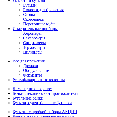
Емкости и бутыли
Бутыли
Емкости для брожения
Стопки
Скороварки
Перегонные кубы
Измерительные приборы
Аеромеры
Сахаромеры
Спиртомеры
Термометры
Цилиндры
Все для брожения
Дрожжи
Оборудование
Ферменты
Ректификационные колонны
Лимонадник с краном
Банки стеклянные от производителя
Бугельные банки
Бутыли, сулеи, большие бутылки
Бутылка с пробкой наборы АКЦИЯ
Декоративные подарочные наборы