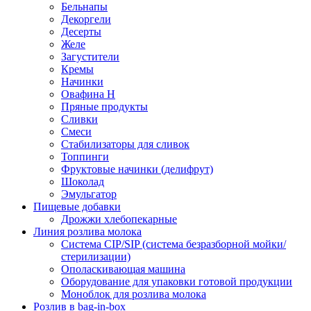
Бельнапы
Декоргели
Десерты
Желe
Загустители
Кремы
Начинки
Овафина Н
Пряные продукты
Сливки
Смеси
Стабилизаторы для сливок
Топпинги
Фруктовые начинки (делифрут)
Шоколад
Эмульгатор
Пищевые добавки
Дрожжи хлебопекарные
Линия розлива молока
Система CIP/SIP (система безразборной мойки/
стерилизации)
Ополаскивающая машина
Оборудование для упаковки готовой продукции
Моноблок для розлива молока
Розлив в bag-in-box