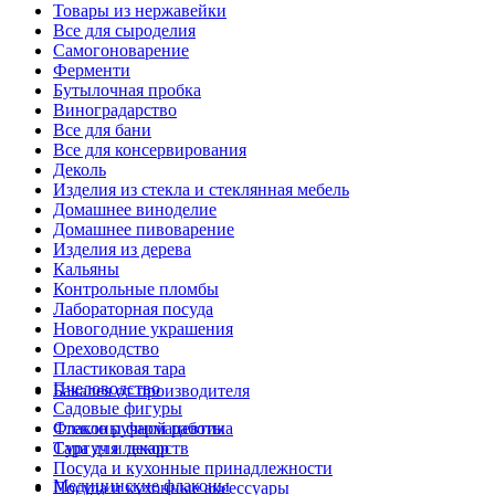
Товары из нержавейки
Все для сыроделия
Самогоноварение
Ферменти
Бутылочная пробка
Виноградарство
Все для бани
Все для консервирования
Деколь
Изделия из стекла и стеклянная мебель
Домашнее виноделие
Домашнее пивоварение
Изделия из дерева
Кальяны
Контрольные пломбы
Лабораторная посуда
Новогодние украшения
Ореховодство
Пластиковая тара
Пчеловодство
Бакалея от производителя
Садовые фигуры
Стекло ручной работы
Флаконы фармацевтика
Сургуч и декор
Тара для лекарств
Посуда и кухонные принадлежности
Медицинские флаконы
Посуда и кухонные аксессуары