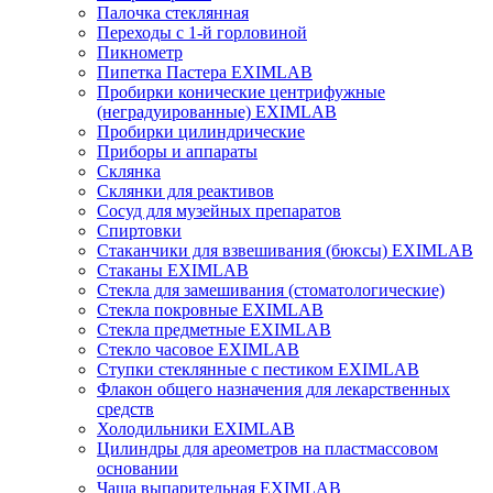
Палочка стеклянная
Переходы с 1-й горловиной
Пикнометр
Пипетка Пастера EXIMLAB
Пробирки конические центрифужные
(неградуированные) EXIMLAB
Пробирки цилиндрические
Приборы и аппараты
Склянка
Склянки для реактивов
Сосуд для музейных препаратов
Спиртовки
Стаканчики для взвешивания (бюксы) EXIMLAB
Стаканы EXIMLAB
Стекла для замешивания (стоматологические)
Стекла покровные EXIMLAB
Стекла предметные EXIMLAB
Стекло часовое EXIMLAB
Ступки стеклянные с пестиком EXIMLAB
Флакон общего назначения для лекарственных
средств
Холодильники EXIMLAB
Цилиндры для ареометров на пластмассовом
основании
Чаша выпарительная EXIMLAB