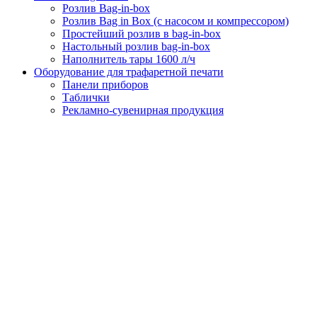
Розлив Bag-in-box
Розлив Bag in Box (с насосом и компрессором)
Простейший розлив в bag-in-box
Настольный розлив bag-in-box
Наполнитель тары 1600 л/ч
Оборудование для трафаретной печати
Панели приборов
Таблички
Рекламно-сувенирная продукция