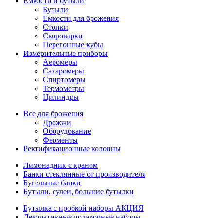
Емкости и бутыли
Бутыли
Емкости для брожения
Стопки
Скороварки
Перегонные кубы
Измерительные приборы
Аеромеры
Сахаромеры
Спиртомеры
Термометры
Цилиндры
Все для брожения
Дрожжи
Оборудование
Ферменты
Ректификационные колонны
Лимонадник с краном
Банки стеклянные от производителя
Бугельные банки
Бутыли, сулеи, большие бутылки
Бутылка с пробкой наборы АКЦИЯ
Декоративные подарочные наборы