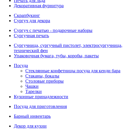
Печать для льда
Декоративная фурнитура
Скрапбукинг
Сургуч для декора
Сургуч с печатью - подарочные наборы
Сургучная печать
Сургучница, сургучный пистолет, электросургучница,
технический фен
Упаковочная бумага, тубы, коробы, пакеты
Посуда
Стеклянные конфетницы посуда для кенди бара
Стаканы, бокалы
Столовые приборы
Чашки
Тарелки
Кухонные принадлежности
Посуда для приготовления
Барный инвентарь
Декор для кухни