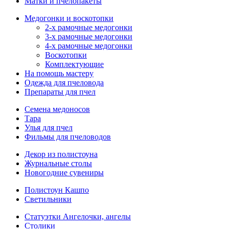
Матки и пчелопакеты
Медогонки и воскотопки
2-х рамочные медогонки
3-х рамочные медогонки
4-х рамочные медогонки
Воскотопки
Комплектующие
На помощь мастеру
Одежда для пчеловода
Препараты для пчел
Семена медоносов
Тара
Улья для пчел
Фильмы для пчеловодов
Декор из полистоуна
Журнальные столы
Новогодние сувениры
Полистоун Кашпо
Светильники
Статуэтки Ангелочки, ангелы
Столики