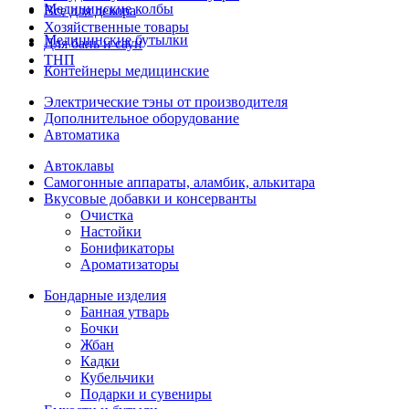
Медицинские колбы
Все для декора
Хозяйственные товары
Медицинские бутылки
Для бань и саун
ТНП
Контейнеры медицинские
Электрические тэны от производителя
Дополнительное оборудование
Автоматика
Автоклавы
Самогонные аппараты, аламбик, алькитара
Вкусовые добавки и консерванты
Очистка
Настойки
Бонификаторы
Ароматизаторы
Бондарные изделия
Банная утварь
Бочки
Жбан
Кадки
Кубельчики
Подарки и сувениры