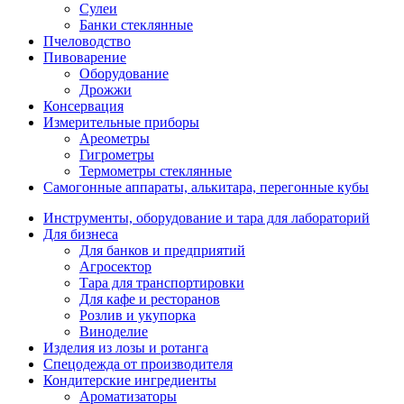
Сулеи
Банки стеклянные
Пчеловодство
Пивоварение
Оборудование
Дрожжи
Консервация
Измерительные приборы
Ареометры
Гигрометры
Термометры стеклянные
Самогонные аппараты, алькитара, перегонные кубы
Инструменты, оборудование и тара для лабораторий
Для бизнеса
Для банков и предприятий
Агросектор
Тара для транспортировки
Для кафе и ресторанов
Розлив и укупорка
Виноделие
Изделия из лозы и ротанга
Спецодежда от производителя
Кондитерские ингредиенты
Ароматизаторы