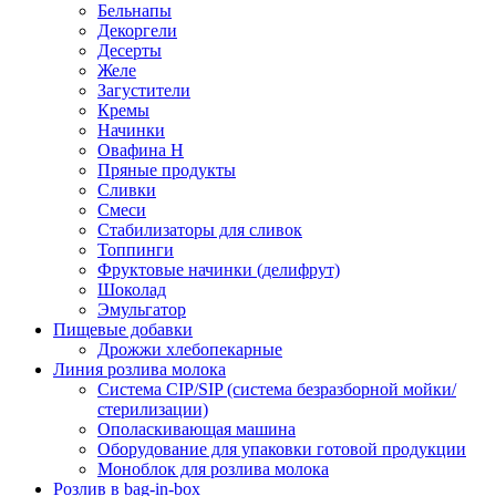
Бельнапы
Декоргели
Десерты
Желe
Загустители
Кремы
Начинки
Овафина Н
Пряные продукты
Сливки
Смеси
Стабилизаторы для сливок
Топпинги
Фруктовые начинки (делифрут)
Шоколад
Эмульгатор
Пищевые добавки
Дрожжи хлебопекарные
Линия розлива молока
Система CIP/SIP (система безразборной мойки/
стерилизации)
Ополаскивающая машина
Оборудование для упаковки готовой продукции
Моноблок для розлива молока
Розлив в bag-in-box