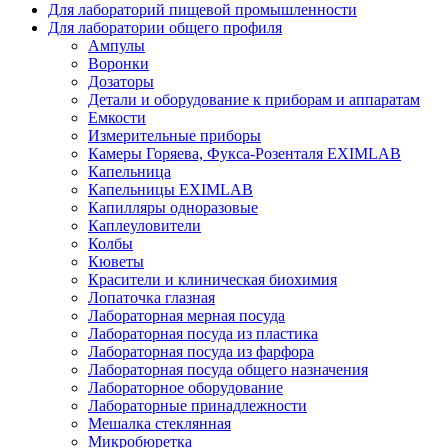
Для лабораторий пищевой промышленности
Для лаборатории общего профиля
Ампулы
Воронки
Дозаторы
Детали и оборудование к приборам и аппаратам
Емкости
Измерительные приборы
Камеры Горяева, Фукса-Розенталя EXIMLAB
Капельница
Капельницы EXIMLAB
Капилляры одноразовые
Каплеуловители
Колбы
Кюветы
Красители и клиническая биохимия
Лопаточка глазная
Лабораторная мерная посуда
Лабораторная посуда из пластика
Лабораторная посуда из фарфора
Лабораторная посуда общего назначения
Лабораторное оборудование
Лабораторные принадлежности
Мешалка стеклянная
Микробюретка