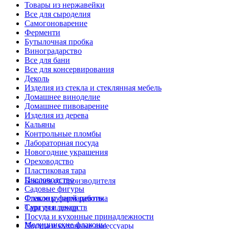
Товары из нержавейки
Все для сыроделия
Самогоноварение
Ферменти
Бутылочная пробка
Виноградарство
Все для бани
Все для консервирования
Деколь
Изделия из стекла и стеклянная мебель
Домашнее виноделие
Домашнее пивоварение
Изделия из дерева
Кальяны
Контрольные пломбы
Лабораторная посуда
Новогодние украшения
Ореховодство
Пластиковая тара
Пчеловодство
Бакалея от производителя
Садовые фигуры
Стекло ручной работы
Флаконы фармацевтика
Сургуч и декор
Тара для лекарств
Посуда и кухонные принадлежности
Медицинские флаконы
Посуда и кухонные аксессуары