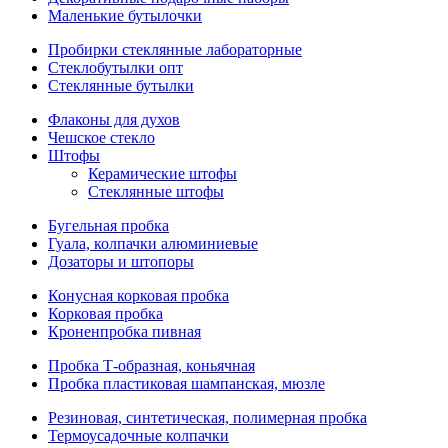
Маленькие бутылочки
Пробирки стеклянные лабораторные
Стеклобутылки опт
Стеклянные бутылки
Флаконы для духов
Чешское стекло
Штофы
Керамические штофы
Стеклянные штофы
Бугельная пробка
Гуала, колпачки алюминиевые
Дозаторы и штопоры
Конусная корковая пробка
Корковая пробка
Кроненпробка пивная
Пробка Т-образная, коньячная
Пробка пластиковая шампанская, мюзле
Резиновая, синтетическая, полимерная пробка
Термоусадочные колпачки