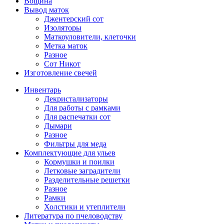
Вощина
Вывод маток
Джентерский сот
Изоляторы
Маткоуловители, клеточки
Метка маток
Разное
Сот Никот
Изготовление свечей
Инвентарь
Декристализаторы
Для работы с рамками
Для распечатки сот
Дымари
Разное
Фильтры для меда
Комплектующие для ульев
Кормушки и поилки
Летковые заградители
Разделительные решетки
Разное
Рамки
Холстики и утеплители
Литература по пчеловодству