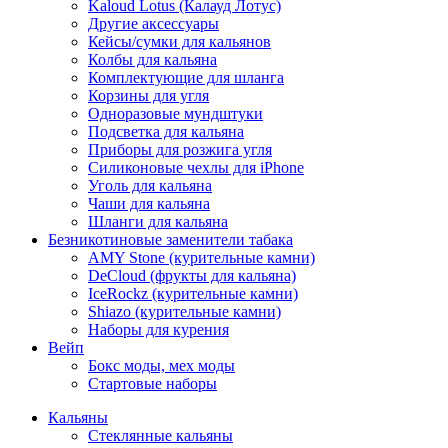
Kaloud Lotus (Калауд Лотус)
Другие аксессуары
Кейсы/сумки для кальянов
Колбы для кальяна
Комплектующие для шланга
Корзины для угля
Одноразовые мундштуки
Подсветка для кальяна
Приборы для розжига угля
Силиконовые чехлы для iPhone
Уголь для кальяна
Чаши для кальяна
Шланги для кальяна
Безникотиновые заменители табака
AMY Stone (курительные камни)
DeCloud (фрукты для кальяна)
IceRockz (курительные камни)
Shiazo (курительные камни)
Наборы для курения
Вейп
Бокс моды, мех моды
Стартовые наборы
Кальяны
Стеклянные кальяны