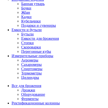
Банная утварь
Бочки
Жбан
Кадки
Кубельчики
Подарки и сувениры
Емкости и бутыли
Бутыли
Емкости для брожения
Стопки
Скороварки
Перегонные кубы
Измерительные приборы
Аеромеры
Сахаромеры
Спиртомеры
Термометры
Цилиндры
Все для брожения
Дрожжи
Оборудование
Ферменты
Ректификационные колонны