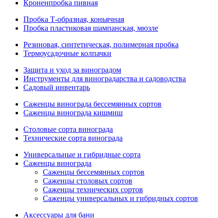
Кроненпробка пивная
Пробка Т-образная, коньячная
Пробка пластиковая шампанская, мюзле
Резиновая, синтетическая, полимерная пробка
Термоусадочные колпачки
Защита и уход за виноградом
Инструменты для виноградарства и садоводства
Садовый инвентарь
Саженцы винограда бессемянных сортов
Саженцы винограда кишмиш
Столовые сорта винограда
Технические сорта винограда
Универсальные и гибридные сорта
Саженцы винограда
Саженцы бессемянных сортов
Саженцы столовых сортов
Саженцы технических сортов
Саженцы универсальных и гибридных сортов
Аксессуары для бани