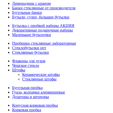
Лимонадник с краном
Банки стеклянные от производителя
Бугельные банки
Бутыли, сулеи, большие бутылки
Бутылка с пробкой наборы АКЦИЯ
Декоративные подарочные наборы
Маленькие бутылочки
Пробирки стеклянные лабораторные
Стеклобутылки опт
Стеклянные бутылки
Флаконы для духов
Чешское стекло
Штофы
Керамические штофы
Стеклянные штофы
Бугельная пробка
Гуала, колпачки алюминиевые
Дозаторы и штопоры
Конусная корковая пробка
Корковая пробка