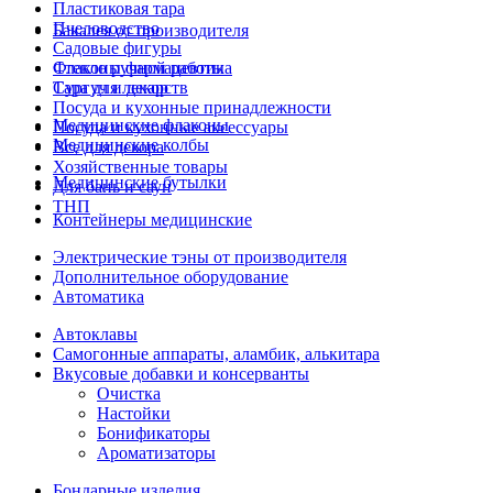
Пластиковая тара
Пчеловодство
Бакалея от производителя
Садовые фигуры
Стекло ручной работы
Флаконы фармацевтика
Сургуч и декор
Тара для лекарств
Посуда и кухонные принадлежности
Медицинские флаконы
Посуда и кухонные аксессуары
Медицинские колбы
Все для декора
Хозяйственные товары
Медицинские бутылки
Для бань и саун
ТНП
Контейнеры медицинские
Электрические тэны от производителя
Дополнительное оборудование
Автоматика
Автоклавы
Самогонные аппараты, аламбик, алькитара
Вкусовые добавки и консерванты
Очистка
Настойки
Бонификаторы
Ароматизаторы
Бондарные изделия