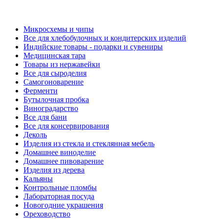
Микросхемы и чипы
Все для хлебобулочных и кондитерских изделий
Индийские товары - подарки и сувениры
Медицинская тара
Товары из нержавейки
Все для сыроделия
Самогоноварение
Ферменти
Бутылочная пробка
Виноградарство
Все для бани
Все для консервирования
Деколь
Изделия из стекла и стеклянная мебель
Домашнее виноделие
Домашнее пивоварение
Изделия из дерева
Кальяны
Контрольные пломбы
Лабораторная посуда
Новогодние украшения
Ореховодство