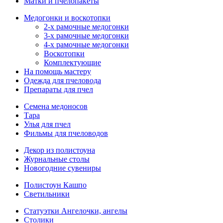
Матки и пчелопакеты
Медогонки и воскотопки
2-х рамочные медогонки
3-х рамочные медогонки
4-х рамочные медогонки
Воскотопки
Комплектующие
На помощь мастеру
Одежда для пчеловода
Препараты для пчел
Семена медоносов
Тара
Улья для пчел
Фильмы для пчеловодов
Декор из полистоуна
Журнальные столы
Новогодние сувениры
Полистоун Кашпо
Светильники
Статуэтки Ангелочки, ангелы
Столики