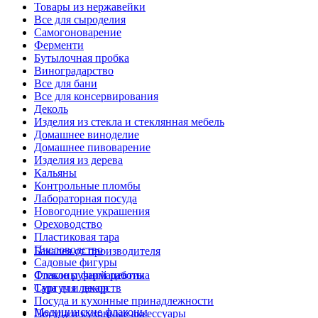
Товары из нержавейки
Все для сыроделия
Самогоноварение
Ферменти
Бутылочная пробка
Виноградарство
Все для бани
Все для консервирования
Деколь
Изделия из стекла и стеклянная мебель
Домашнее виноделие
Домашнее пивоварение
Изделия из дерева
Кальяны
Контрольные пломбы
Лабораторная посуда
Новогодние украшения
Ореховодство
Пластиковая тара
Пчеловодство
Бакалея от производителя
Садовые фигуры
Стекло ручной работы
Флаконы фармацевтика
Сургуч и декор
Тара для лекарств
Посуда и кухонные принадлежности
Медицинские флаконы
Посуда и кухонные аксессуары