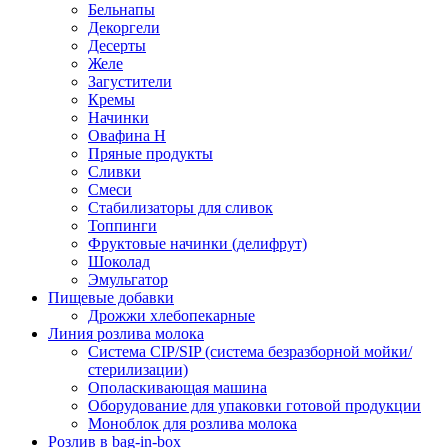
Бельнапы
Декоргели
Десерты
Желe
Загустители
Кремы
Начинки
Овафина Н
Пряные продукты
Сливки
Смеси
Стабилизаторы для сливок
Топпинги
Фруктовые начинки (делифрут)
Шоколад
Эмульгатор
Пищевые добавки
Дрожжи хлебопекарные
Линия розлива молока
Система CIP/SIP (система безразборной мойки/
стерилизации)
Ополаскивающая машина
Оборудование для упаковки готовой продукции
Моноблок для розлива молока
Розлив в bag-in-box