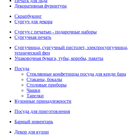
Печать для льда
Декоративная фурнитура
Скрапбукинг
Сургуч для декора
Сургуч с печатью - подарочные наборы
Сургучная печать
Сургучница, сургучный пистолет, электросургучница,
технический фен
Упаковочная бумага, тубы, коробы, пакеты
Посуда
Стеклянные конфетницы посуда для кенди бара
Стаканы, бокалы
Столовые приборы
Чашки
Тарелки
Кухонные принадлежности
Посуда для приготовления
Барный инвентарь
Декор для кухни