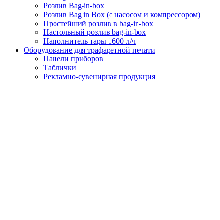
Розлив Bag-in-box
Розлив Bag in Box (с насосом и компрессором)
Простейший розлив в bag-in-box
Настольный розлив bag-in-box
Наполнитель тары 1600 л/ч
Оборудование для трафаретной печати
Панели приборов
Таблички
Рекламно-сувенирная продукция