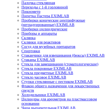
Палочка стеклянная
Переходы с 1-й горловиной
Пикнометр
Пипетка Пастера EXIMLAB
Пробирки конические центрифужные
(неградуированные) EXIMLAB
Пробирки цилиндрические
Приборы и аппараты
Склянка
Склянки для реактивов
Сосуд для музейных препаратов
Спиртовки
Стаканчики для взвешивания (бюксы) EXIMLAB
Стаканы EXIMLAB
Стекла для замешивания (стоматологические)
Стекла покровные EXIMLAB
Стекла предметные EXIMLAB
Стекло часовое EXIMLAB
Ступки стеклянные с пестиком EXIMLAB
Флакон общего назначения для лекарственных
средств
Холодильники EXIMLAB
Цилиндры для ареометров на пластмассовом
основании
Чаша выпарительная EXIMLAB