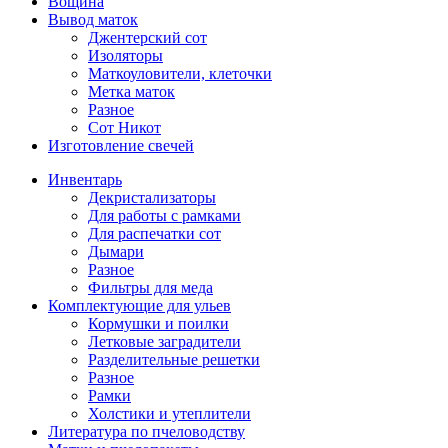
Вощина
Вывод маток
Джентерский сот
Изоляторы
Маткоуловители, клеточки
Метка маток
Разное
Сот Никот
Изготовление свечей
Инвентарь
Декристализаторы
Для работы с рамками
Для распечатки сот
Дымари
Разное
Фильтры для меда
Комплектующие для ульев
Кормушки и поилки
Летковые заградители
Разделительные решетки
Разное
Рамки
Холстики и утеплители
Литература по пчеловодству