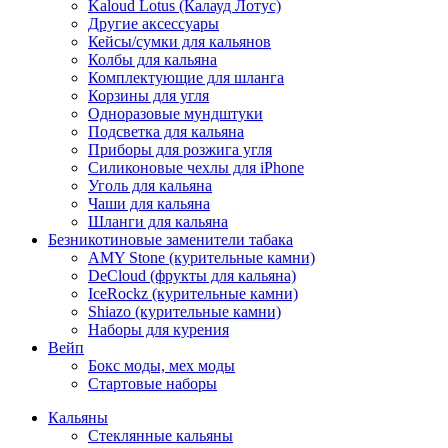
Kaloud Lotus (Калауд Лотус)
Другие аксессуары
Кейсы/сумки для кальянов
Колбы для кальяна
Комплектующие для шланга
Корзины для угля
Одноразовые мундштуки
Подсветка для кальяна
Приборы для розжига угля
Силиконовые чехлы для iPhone
Уголь для кальяна
Чаши для кальяна
Шланги для кальяна
Безникотиновые заменители табака
AMY Stone (курительные камни)
DeCloud (фрукты для кальяна)
IceRockz (курительные камни)
Shiazo (курительные камни)
Наборы для курения
Вейп
Бокс моды, мех моды
Стартовые наборы
Кальяны
Стеклянные кальяны