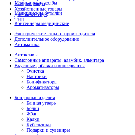
Медицинские колбы
Все для декора
Хозяйственные товары
Медицинские бутылки
Для бань и саун
ТНП
Контейнеры медицинские
Электрические тэны от производителя
Дополнительное оборудование
Автоматика
Автоклавы
Самогонные аппараты, аламбик, алькитара
Вкусовые добавки и консерванты
Очистка
Настойки
Бонификаторы
Ароматизаторы
Бондарные изделия
Банная утварь
Бочки
Жбан
Кадки
Кубельчики
Подарки и сувениры