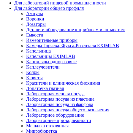
Для лабораторий пищевой промышленности
Для лаборатории общего профиля
Ампулы
Воронки
Дозаторы
Детали и оборудование к приборам и аппаратам
Емкости
Измерительные приборы
Камеры Горяева, Фукса-Розенталя EXIMLAB
Капельница
Капельницы EXIMLAB
Капилляры одноразовые
Каплеуловители
Колбы
Кюветы
Красители и клиническая биохимия
Лопаточка глазная
Лабораторная мерная посуда
Лабораторная посуда из пластика
Лабораторная посуда из фарфора
Лабораторная посуда общего назначения
Лабораторное оборудование
Лабораторные принадлежности
Мешалка стеклянная
Микробюретка