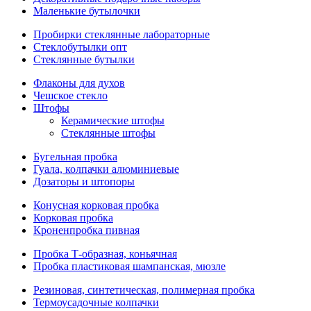
Маленькие бутылочки
Пробирки стеклянные лабораторные
Стеклобутылки опт
Стеклянные бутылки
Флаконы для духов
Чешское стекло
Штофы
Керамические штофы
Стеклянные штофы
Бугельная пробка
Гуала, колпачки алюминиевые
Дозаторы и штопоры
Конусная корковая пробка
Корковая пробка
Кроненпробка пивная
Пробка Т-образная, коньячная
Пробка пластиковая шампанская, мюзле
Резиновая, синтетическая, полимерная пробка
Термоусадочные колпачки