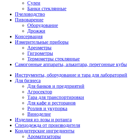
Сулеи
Банки стеклянные
Пчеловодство
Пивоварение
Оборудование
Дрожжи
Консервация
Измерительные приборы
Ареометры
Гигрометры
Термометры стеклянные
Самогонные аппараты, алькитара, перегонные кубы
Инструменты, оборудование и тара для лабораторий
Для бизнеса
Для банков и предприятий
Агросектор
Тара для транспортировки
Для кафе и ресторанов
Розлив и укупорка
Виноделие
Изделия из лозы и ротанга
Спецодежда от производителя
Кондитерские ингредиенты
Ароматизаторы