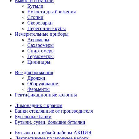
Емкости и бутыли
Бутыли
Емкости для брожения
Стопки
Скороварки
Перегонные кубы
Измерительные приборы
Аеромеры
Сахаромеры
Спиртомеры
Термометры
Цилиндры
Все для брожения
Дрожжи
Оборудование
Ферменты
Ректификационные колонны
Лимонадник с краном
Банки стеклянные от производителя
Бугельные банки
Бутыли, сулеи, большие бутылки
Бутылка с пробкой наборы АКЦИЯ
Декоративные подарочные наборы