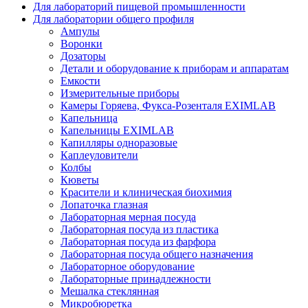
Для лабораторий пищевой промышленности
Для лаборатории общего профиля
Ампулы
Воронки
Дозаторы
Детали и оборудование к приборам и аппаратам
Емкости
Измерительные приборы
Камеры Горяева, Фукса-Розенталя EXIMLAB
Капельница
Капельницы EXIMLAB
Капилляры одноразовые
Каплеуловители
Колбы
Кюветы
Красители и клиническая биохимия
Лопаточка глазная
Лабораторная мерная посуда
Лабораторная посуда из пластика
Лабораторная посуда из фарфора
Лабораторная посуда общего назначения
Лабораторное оборудование
Лабораторные принадлежности
Мешалка стеклянная
Микробюретка