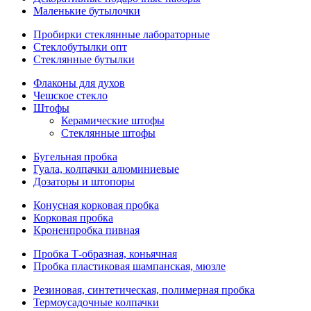
Маленькие бутылочки
Пробирки стеклянные лабораторные
Стеклобутылки опт
Стеклянные бутылки
Флаконы для духов
Чешское стекло
Штофы
Керамические штофы
Стеклянные штофы
Бугельная пробка
Гуала, колпачки алюминиевые
Дозаторы и штопоры
Конусная корковая пробка
Корковая пробка
Кроненпробка пивная
Пробка Т-образная, коньячная
Пробка пластиковая шампанская, мюзле
Резиновая, синтетическая, полимерная пробка
Термоусадочные колпачки