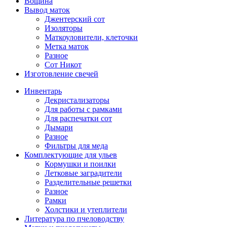
Вощина
Вывод маток
Джентерский сот
Изоляторы
Маткоуловители, клеточки
Метка маток
Разное
Сот Никот
Изготовление свечей
Инвентарь
Декристализаторы
Для работы с рамками
Для распечатки сот
Дымари
Разное
Фильтры для меда
Комплектующие для ульев
Кормушки и поилки
Летковые заградители
Разделительные решетки
Разное
Рамки
Холстики и утеплители
Литература по пчеловодству