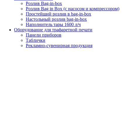
Розлив Bag-in-box
Розлив Bag in Box (с насосом и компрессором)
Простейший розлив в bag-in-box
Настольный розлив bag-in-box
Наполнитель тары 1600 л/ч
Оборудование для трафаретной печати
Панели приборов
Таблички
Рекламно-сувенирная продукция