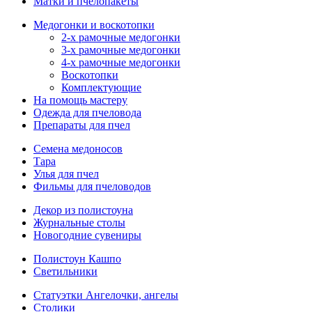
Матки и пчелопакеты
Медогонки и воскотопки
2-х рамочные медогонки
3-х рамочные медогонки
4-х рамочные медогонки
Воскотопки
Комплектующие
На помощь мастеру
Одежда для пчеловода
Препараты для пчел
Семена медоносов
Тара
Улья для пчел
Фильмы для пчеловодов
Декор из полистоуна
Журнальные столы
Новогодние сувениры
Полистоун Кашпо
Светильники
Статуэтки Ангелочки, ангелы
Столики