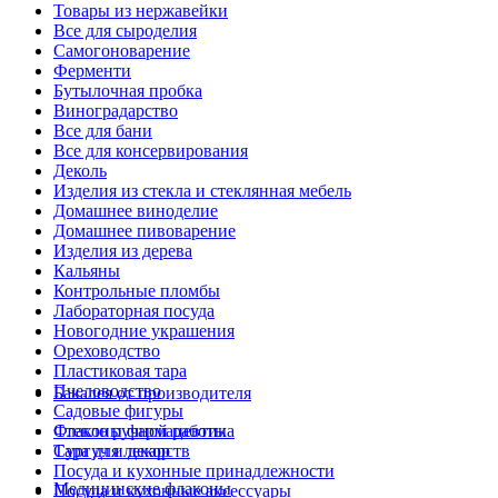
Товары из нержавейки
Все для сыроделия
Самогоноварение
Ферменти
Бутылочная пробка
Виноградарство
Все для бани
Все для консервирования
Деколь
Изделия из стекла и стеклянная мебель
Домашнее виноделие
Домашнее пивоварение
Изделия из дерева
Кальяны
Контрольные пломбы
Лабораторная посуда
Новогодние украшения
Ореховодство
Пластиковая тара
Пчеловодство
Бакалея от производителя
Садовые фигуры
Стекло ручной работы
Флаконы фармацевтика
Сургуч и декор
Тара для лекарств
Посуда и кухонные принадлежности
Медицинские флаконы
Посуда и кухонные аксессуары