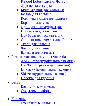
Kaloud Lotus (Калауд Лотус)
Другие аксессуары
Кейсы/сумки для кальянов
Колбы для кальяна
Комплектующие для шланга
Корзины для угля
Одноразовые мундштуки
Подсветка для кальяна
Приборы для розжига угля
Силиконовые чехлы для iPhone
Уголь для кальяна
Чаши для кальяна
Шланги для кальяна
Безникотиновые заменители табака
AMY Stone (курительные камни)
DeCloud (фрукты для кальяна)
IceRockz (курительные камни)
Shiazo (курительные камни)
Наборы для курения
Вейп
Бокс моды, мех моды
Стартовые наборы
Кальяны
Стеклянные кальяны