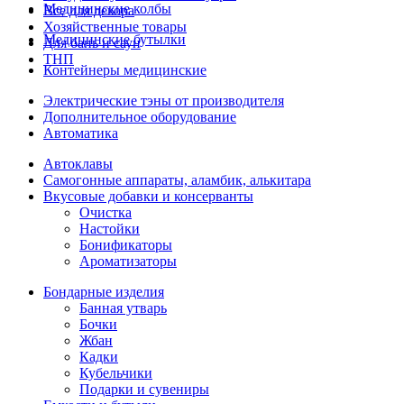
Медицинские колбы
Все для декора
Хозяйственные товары
Медицинские бутылки
Для бань и саун
ТНП
Контейнеры медицинские
Электрические тэны от производителя
Дополнительное оборудование
Автоматика
Автоклавы
Самогонные аппараты, аламбик, алькитара
Вкусовые добавки и консерванты
Очистка
Настойки
Бонификаторы
Ароматизаторы
Бондарные изделия
Банная утварь
Бочки
Жбан
Кадки
Кубельчики
Подарки и сувениры