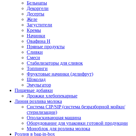
Бельнапы
Декоргели
Десерты
Желe
Загустители
Кремы
Начинки
Овафина Н
Пряные продукты
Сливки
Смеси
Стабилизаторы для сливок
Топпинги
Фруктовые начинки (делифрут)
Шоколад
Эмульгатор
Пищевые добавки
Дрожжи хлебопекарные
Линия розлива молока
Система CIP/SIP (система безразборной мойки/
стерилизации)
Ополаскивающая машина
Оборудование для упаковки готовой продукции
Моноблок для розлива молока
Розлив в bag-in-box