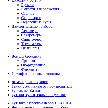
Емкости и бутыли
Бутыли
Емкости для брожения
Стопки
Скороварки
Перегонные кубы
Измерительные приборы
Аеромеры
Сахаромеры
Спиртомеры
Термометры
Цилиндры
Все для брожения
Дрожжи
Оборудование
Ферменты
Ректификационные колонны
Лимонадник с краном
Банки стеклянные от производителя
Бугельные банки
Бутыли, сулеи, большие бутылки
Бутылка с пробкой наборы АКЦИЯ
Декоративные подарочные наборы