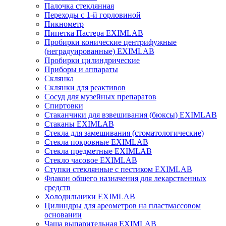
Палочка стеклянная
Переходы с 1-й горловиной
Пикнометр
Пипетка Пастера EXIMLAB
Пробирки конические центрифужные
(неградуированные) EXIMLAB
Пробирки цилиндрические
Приборы и аппараты
Склянка
Склянки для реактивов
Сосуд для музейных препаратов
Спиртовки
Стаканчики для взвешивания (бюксы) EXIMLAB
Стаканы EXIMLAB
Стекла для замешивания (стоматологические)
Стекла покровные EXIMLAB
Стекла предметные EXIMLAB
Стекло часовое EXIMLAB
Ступки стеклянные с пестиком EXIMLAB
Флакон общего назначения для лекарственных
средств
Холодильники EXIMLAB
Цилиндры для ареометров на пластмассовом
основании
Чаша выпарительная EXIMLAB