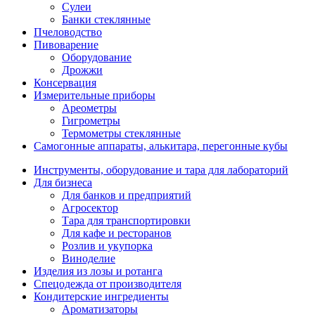
Сулеи
Банки стеклянные
Пчеловодство
Пивоварение
Оборудование
Дрожжи
Консервация
Измерительные приборы
Ареометры
Гигрометры
Термометры стеклянные
Самогонные аппараты, алькитара, перегонные кубы
Инструменты, оборудование и тара для лабораторий
Для бизнеса
Для банков и предприятий
Агросектор
Тара для транспортировки
Для кафе и ресторанов
Розлив и укупорка
Виноделие
Изделия из лозы и ротанга
Спецодежда от производителя
Кондитерские ингредиенты
Ароматизаторы