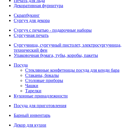
Печать для льда
Декоративная фурнитура
Скрапбукинг
Сургуч для декора
Сургуч с печатью - подарочные наборы
Сургучная печать
Сургучница, сургучный пистолет, электросургучница,
технический фен
Упаковочная бумага, тубы, коробы, пакеты
Посуда
Стеклянные конфетницы посуда для кенди бара
Стаканы, бокалы
Столовые приборы
Чашки
Тарелки
Кухонные принадлежности
Посуда для приготовления
Барный инвентарь
Декор для кухни