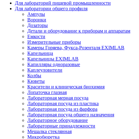
Для лабораторий пищевой промышленности
Для лаборатории общего профиля
Ампулы
Воронки
Дозаторы
Детали и оборудование к приборам и аппаратам
Емкости
Измерительные приборы
Камеры Горяева, Фукса-Розенталя EXIMLAB
Капельница
Капельницы EXIMLAB
Капилляры одноразовые
Каплеуловители
Колбы
Кюветы
Красители и клиническая биохимия
Лопаточка глазная
Лабораторная мерная посуда
Лабораторная посуда из пластика
Лабораторная посуда из фарфора
Лабораторная посуда общего назначения
Лабораторное оборудование
Лабораторные принадлежности
Мешалка стеклянная
Микробюретка