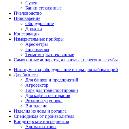
Сулеи
Банки стеклянные
Пчеловодство
Пивоварение
Оборудование
Дрожжи
Консервация
Измерительные приборы
Ареометры
Гигрометры
Термометры стеклянные
Самогонные аппараты, алькитара, перегонные кубы
Инструменты, оборудование и тара для лабораторий
Для бизнеса
Для банков и предприятий
Агросектор
Тара для транспортировки
Для кафе и ресторанов
Розлив и укупорка
Виноделие
Изделия из лозы и ротанга
Спецодежда от производителя
Кондитерские ингредиенты
Ароматизаторы