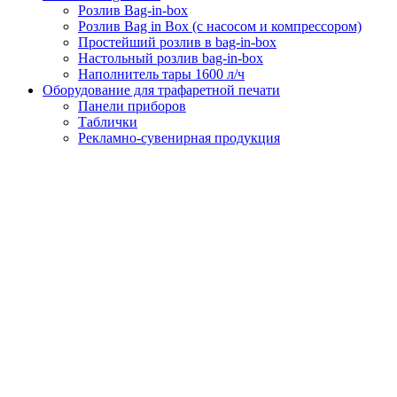
Розлив Bag-in-box
Розлив Bag in Box (с насосом и компрессором)
Простейший розлив в bag-in-box
Настольный розлив bag-in-box
Наполнитель тары 1600 л/ч
Оборудование для трафаретной печати
Панели приборов
Таблички
Рекламно-сувенирная продукция