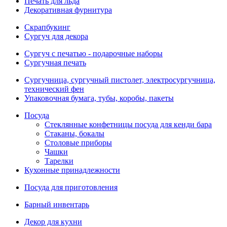
Печать для льда
Декоративная фурнитура
Скрапбукинг
Сургуч для декора
Сургуч с печатью - подарочные наборы
Сургучная печать
Сургучница, сургучный пистолет, электросургучница,
технический фен
Упаковочная бумага, тубы, коробы, пакеты
Посуда
Стеклянные конфетницы посуда для кенди бара
Стаканы, бокалы
Столовые приборы
Чашки
Тарелки
Кухонные принадлежности
Посуда для приготовления
Барный инвентарь
Декор для кухни