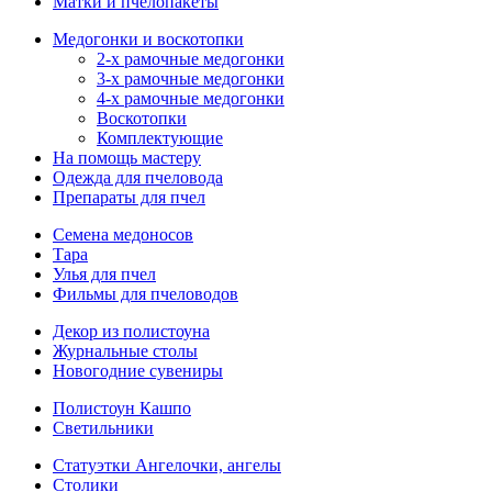
Матки и пчелопакеты
Медогонки и воскотопки
2-х рамочные медогонки
3-х рамочные медогонки
4-х рамочные медогонки
Воскотопки
Комплектующие
На помощь мастеру
Одежда для пчеловода
Препараты для пчел
Семена медоносов
Тара
Улья для пчел
Фильмы для пчеловодов
Декор из полистоуна
Журнальные столы
Новогодние сувениры
Полистоун Кашпо
Светильники
Статуэтки Ангелочки, ангелы
Столики