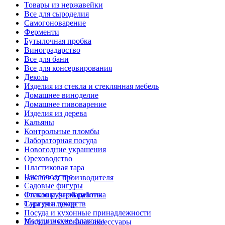
Товары из нержавейки
Все для сыроделия
Самогоноварение
Ферменти
Бутылочная пробка
Виноградарство
Все для бани
Все для консервирования
Деколь
Изделия из стекла и стеклянная мебель
Домашнее виноделие
Домашнее пивоварение
Изделия из дерева
Кальяны
Контрольные пломбы
Лабораторная посуда
Новогодние украшения
Ореховодство
Пластиковая тара
Пчеловодство
Бакалея от производителя
Садовые фигуры
Стекло ручной работы
Флаконы фармацевтика
Сургуч и декор
Тара для лекарств
Посуда и кухонные принадлежности
Медицинские флаконы
Посуда и кухонные аксессуары