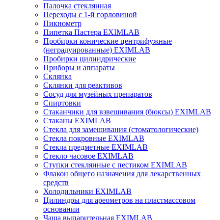
Палочка стеклянная
Переходы с 1-й горловиной
Пикнометр
Пипетка Пастера EXIMLAB
Пробирки конические центрифужные
(неградуированные) EXIMLAB
Пробирки цилиндрические
Приборы и аппараты
Склянка
Склянки для реактивов
Сосуд для музейных препаратов
Спиртовки
Стаканчики для взвешивания (бюксы) EXIMLAB
Стаканы EXIMLAB
Стекла для замешивания (стоматологические)
Стекла покровные EXIMLAB
Стекла предметные EXIMLAB
Стекло часовое EXIMLAB
Ступки стеклянные с пестиком EXIMLAB
Флакон общего назначения для лекарственных
средств
Холодильники EXIMLAB
Цилиндры для ареометров на пластмассовом
основании
Чаша выпарительная EXIMLAB