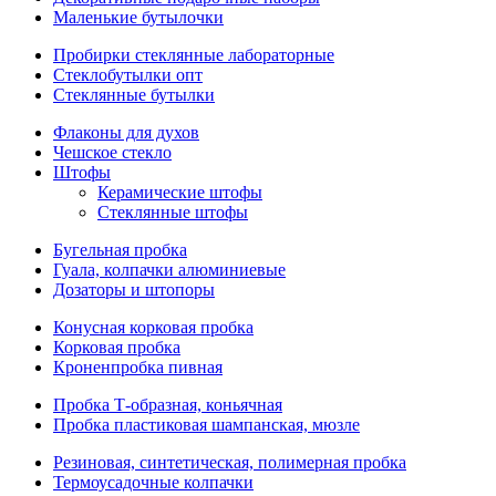
Маленькие бутылочки
Пробирки стеклянные лабораторные
Стеклобутылки опт
Стеклянные бутылки
Флаконы для духов
Чешское стекло
Штофы
Керамические штофы
Стеклянные штофы
Бугельная пробка
Гуала, колпачки алюминиевые
Дозаторы и штопоры
Конусная корковая пробка
Корковая пробка
Кроненпробка пивная
Пробка Т-образная, коньячная
Пробка пластиковая шампанская, мюзле
Резиновая, синтетическая, полимерная пробка
Термоусадочные колпачки