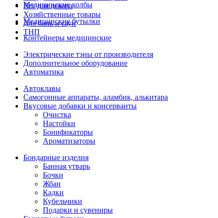
Медицинские колбы
Все для декора
Хозяйственные товары
Медицинские бутылки
Для бань и саун
ТНП
Контейнеры медицинские
Электрические тэны от производителя
Дополнительное оборудование
Автоматика
Автоклавы
Самогонные аппараты, аламбик, алькитара
Вкусовые добавки и консерванты
Очистка
Настойки
Бонификаторы
Ароматизаторы
Бондарные изделия
Банная утварь
Бочки
Жбан
Кадки
Кубельчики
Подарки и сувениры