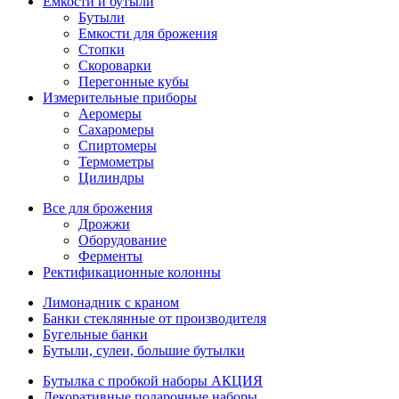
Емкости и бутыли
Бутыли
Емкости для брожения
Стопки
Скороварки
Перегонные кубы
Измерительные приборы
Аеромеры
Сахаромеры
Спиртомеры
Термометры
Цилиндры
Все для брожения
Дрожжи
Оборудование
Ферменты
Ректификационные колонны
Лимонадник с краном
Банки стеклянные от производителя
Бугельные банки
Бутыли, сулеи, большие бутылки
Бутылка с пробкой наборы АКЦИЯ
Декоративные подарочные наборы