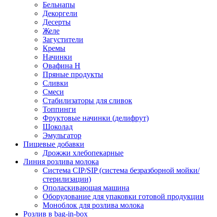
Бельнапы
Декоргели
Десерты
Желe
Загустители
Кремы
Начинки
Овафина Н
Пряные продукты
Сливки
Смеси
Стабилизаторы для сливок
Топпинги
Фруктовые начинки (делифрут)
Шоколад
Эмульгатор
Пищевые добавки
Дрожжи хлебопекарные
Линия розлива молока
Система CIP/SIP (система безразборной мойки/
стерилизации)
Ополаскивающая машина
Оборудование для упаковки готовой продукции
Моноблок для розлива молока
Розлив в bag-in-box