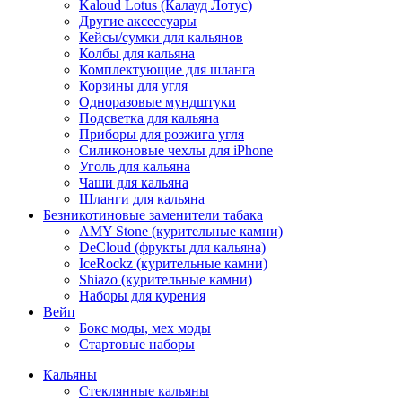
Kaloud Lotus (Калауд Лотус)
Другие аксессуары
Кейсы/сумки для кальянов
Колбы для кальяна
Комплектующие для шланга
Корзины для угля
Одноразовые мундштуки
Подсветка для кальяна
Приборы для розжига угля
Силиконовые чехлы для iPhone
Уголь для кальяна
Чаши для кальяна
Шланги для кальяна
Безникотиновые заменители табака
AMY Stone (курительные камни)
DeCloud (фрукты для кальяна)
IceRockz (курительные камни)
Shiazo (курительные камни)
Наборы для курения
Вейп
Бокс моды, мех моды
Стартовые наборы
Кальяны
Стеклянные кальяны