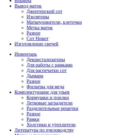
Вощина
Вывод маток
Джентерский сот
Изоляторы
Маткоуловители, клеточки
Метка маток
Разное
Сот Никот
Изготовление свечей
Инвентарь
Декристализаторы
Для работы с рамками
Для распечатки сот
Дымари
Разное
Фильтры для меда
Комплектующие для ульев
Кормушки и поилки
Летковые заградители
Разделительные решетки
Разное
Рамки
Холстики и утеплители
Литература по пчеловодству