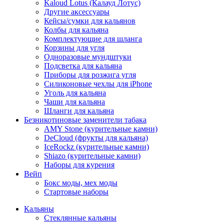
Kaloud Lotus (Калауд Лотус)
Другие аксессуары
Кейсы/сумки для кальянов
Колбы для кальяна
Комплектующие для шланга
Корзины для угля
Одноразовые мундштуки
Подсветка для кальяна
Приборы для розжига угля
Силиконовые чехлы для iPhone
Уголь для кальяна
Чаши для кальяна
Шланги для кальяна
Безникотиновые заменители табака
AMY Stone (курительные камни)
DeCloud (фрукты для кальяна)
IceRockz (курительные камни)
Shiazo (курительные камни)
Наборы для курения
Вейп
Бокс моды, мех моды
Стартовые наборы
Кальяны
Стеклянные кальяны