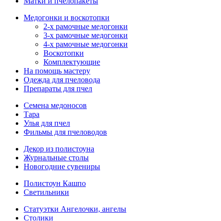
Матки и пчелопакеты
Медогонки и воскотопки
2-х рамочные медогонки
3-х рамочные медогонки
4-х рамочные медогонки
Воскотопки
Комплектующие
На помощь мастеру
Одежда для пчеловода
Препараты для пчел
Семена медоносов
Тара
Улья для пчел
Фильмы для пчеловодов
Декор из полистоуна
Журнальные столы
Новогодние сувениры
Полистоун Кашпо
Светильники
Статуэтки Ангелочки, ангелы
Столики