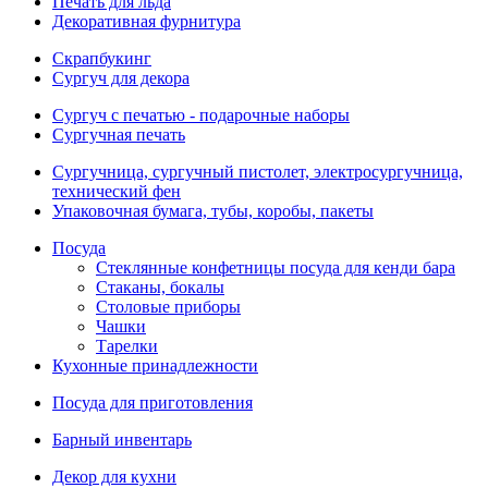
Печать для льда
Декоративная фурнитура
Скрапбукинг
Сургуч для декора
Сургуч с печатью - подарочные наборы
Сургучная печать
Сургучница, сургучный пистолет, электросургучница,
технический фен
Упаковочная бумага, тубы, коробы, пакеты
Посуда
Стеклянные конфетницы посуда для кенди бара
Стаканы, бокалы
Столовые приборы
Чашки
Тарелки
Кухонные принадлежности
Посуда для приготовления
Барный инвентарь
Декор для кухни