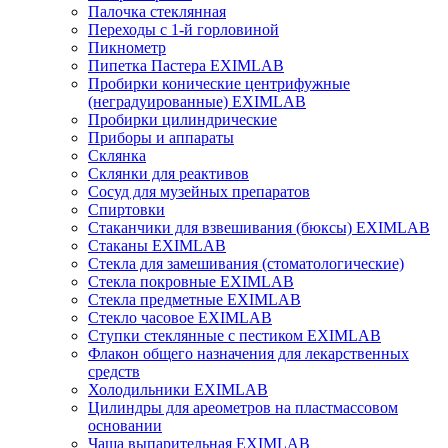
Палочка стеклянная
Переходы с 1-й горловиной
Пикнометр
Пипетка Пастера EXIMLAB
Пробирки конические центрифужные
(неградуированные) EXIMLAB
Пробирки цилиндрические
Приборы и аппараты
Склянка
Склянки для реактивов
Сосуд для музейных препаратов
Спиртовки
Стаканчики для взвешивания (бюксы) EXIMLAB
Стаканы EXIMLAB
Стекла для замешивания (стоматологические)
Стекла покровные EXIMLAB
Стекла предметные EXIMLAB
Стекло часовое EXIMLAB
Ступки стеклянные с пестиком EXIMLAB
Флакон общего назначения для лекарственных
средств
Холодильники EXIMLAB
Цилиндры для ареометров на пластмассовом
основании
Чаша выпарительная EXIMLAB