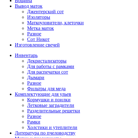
Вощина
Вывод маток
Джентерский сот
Изоляторы
Маткоуловители, клеточки
Метка маток
Разное
Сот Никот
Изготовление свечей
Инвентарь
Декристализаторы
Для работы с рамками
Для распечатки сот
Дымари
Разное
Фильтры для меда
Комплектующие для ульев
Кормушки и поилки
Летковые заградители
Разделительные решетки
Разное
Рамки
Холстики и утеплители
Литература по пчеловодству