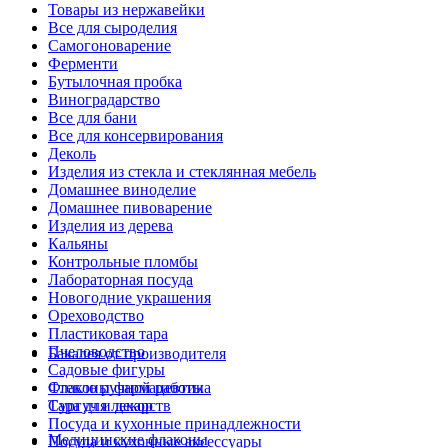
Товары из нержавейки
Все для сыроделия
Самогоноварение
Ферменти
Бутылочная пробка
Виноградарство
Все для бани
Все для консервирования
Деколь
Изделия из стекла и стеклянная мебель
Домашнее виноделие
Домашнее пивоварение
Изделия из дерева
Кальяны
Контрольные пломбы
Лабораторная посуда
Новогодние украшения
Ореховодство
Пластиковая тара
Пчеловодство
Бакалея от производителя
Садовые фигуры
Стекло ручной работы
Флаконы фармацевтика
Сургуч и декор
Тара для лекарств
Посуда и кухонные принадлежности
Медицинские флаконы
Посуда и кухонные аксессуары