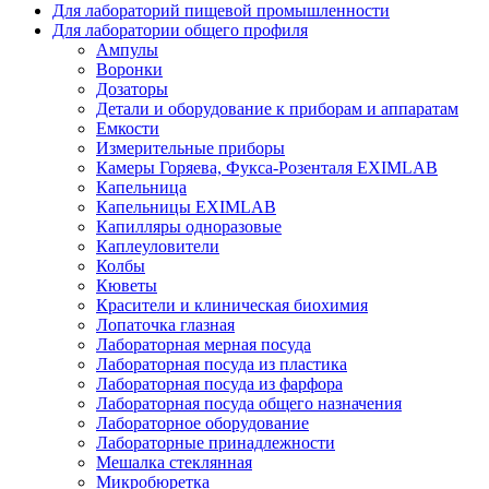
Для лабораторий пищевой промышленности
Для лаборатории общего профиля
Ампулы
Воронки
Дозаторы
Детали и оборудование к приборам и аппаратам
Емкости
Измерительные приборы
Камеры Горяева, Фукса-Розенталя EXIMLAB
Капельница
Капельницы EXIMLAB
Капилляры одноразовые
Каплеуловители
Колбы
Кюветы
Красители и клиническая биохимия
Лопаточка глазная
Лабораторная мерная посуда
Лабораторная посуда из пластика
Лабораторная посуда из фарфора
Лабораторная посуда общего назначения
Лабораторное оборудование
Лабораторные принадлежности
Мешалка стеклянная
Микробюретка