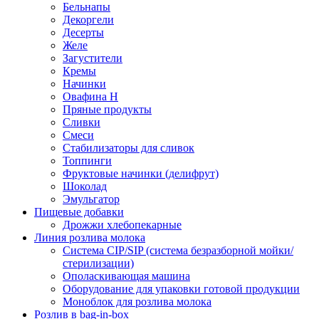
Бельнапы
Декоргели
Десерты
Желe
Загустители
Кремы
Начинки
Овафина Н
Пряные продукты
Сливки
Смеси
Стабилизаторы для сливок
Топпинги
Фруктовые начинки (делифрут)
Шоколад
Эмульгатор
Пищевые добавки
Дрожжи хлебопекарные
Линия розлива молока
Система CIP/SIP (система безразборной мойки/
стерилизации)
Ополаскивающая машина
Оборудование для упаковки готовой продукции
Моноблок для розлива молока
Розлив в bag-in-box