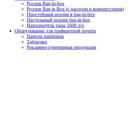
Розлив Bag-in-box
Розлив Bag in Box (с насосом и компрессором)
Простейший розлив в bag-in-box
Настольный розлив bag-in-box
Наполнитель тары 1600 л/ч
Оборудование для трафаретной печати
Панели приборов
Таблички
Рекламно-сувенирная продукция