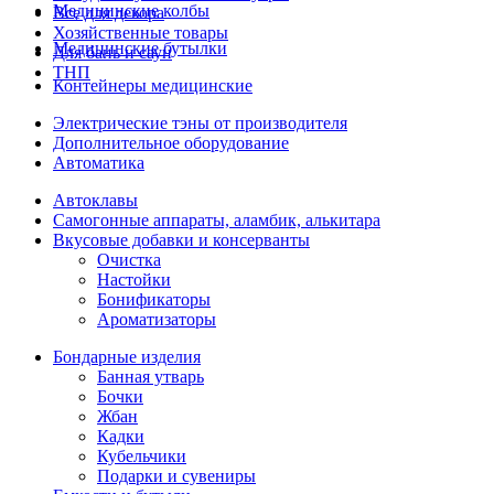
Медицинские колбы
Все для декора
Хозяйственные товары
Медицинские бутылки
Для бань и саун
ТНП
Контейнеры медицинские
Электрические тэны от производителя
Дополнительное оборудование
Автоматика
Автоклавы
Самогонные аппараты, аламбик, алькитара
Вкусовые добавки и консерванты
Очистка
Настойки
Бонификаторы
Ароматизаторы
Бондарные изделия
Банная утварь
Бочки
Жбан
Кадки
Кубельчики
Подарки и сувениры