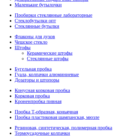
Маленькие бутылочки
Пробирки стеклянные лабораторные
Стеклобутылки опт
Стеклянные бутылки
Флаконы для духов
Чешское стекло
Штофы
Керамические штофы
Стеклянные штофы
Бугельная пробка
Гуала, колпачки алюминиевые
Дозаторы и штопоры
Конусная корковая пробка
Корковая пробка
Кроненпробка пивная
Пробка Т-образная, коньячная
Пробка пластиковая шампанская, мюзле
Резиновая, синтетическая, полимерная пробка
Термоусадочные колпачки