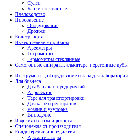
Сулеи
Банки стеклянные
Пчеловодство
Пивоварение
Оборудование
Дрожжи
Консервация
Измерительные приборы
Ареометры
Гигрометры
Термометры стеклянные
Самогонные аппараты, алькитара, перегонные кубы
Инструменты, оборудование и тара для лабораторий
Для бизнеса
Для банков и предприятий
Агросектор
Тара для транспортировки
Для кафе и ресторанов
Розлив и укупорка
Виноделие
Изделия из лозы и ротанга
Спецодежда от производителя
Кондитерские ингредиенты
Ароматизаторы