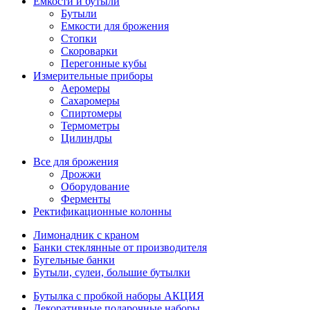
Емкости и бутыли
Бутыли
Емкости для брожения
Стопки
Скороварки
Перегонные кубы
Измерительные приборы
Аеромеры
Сахаромеры
Спиртомеры
Термометры
Цилиндры
Все для брожения
Дрожжи
Оборудование
Ферменты
Ректификационные колонны
Лимонадник с краном
Банки стеклянные от производителя
Бугельные банки
Бутыли, сулеи, большие бутылки
Бутылка с пробкой наборы АКЦИЯ
Декоративные подарочные наборы