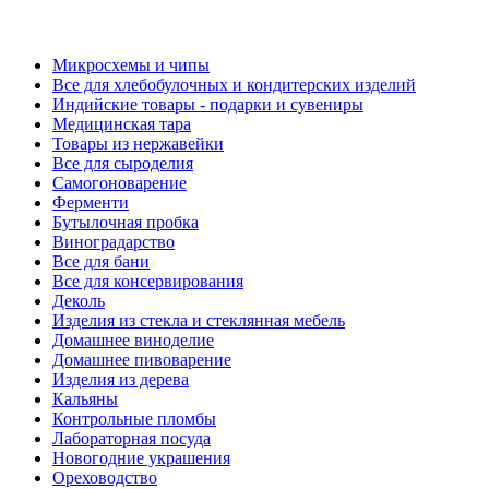
Микросхемы и чипы
Все для хлебобулочных и кондитерских изделий
Индийские товары - подарки и сувениры
Медицинская тара
Товары из нержавейки
Все для сыроделия
Самогоноварение
Ферменти
Бутылочная пробка
Виноградарство
Все для бани
Все для консервирования
Деколь
Изделия из стекла и стеклянная мебель
Домашнее виноделие
Домашнее пивоварение
Изделия из дерева
Кальяны
Контрольные пломбы
Лабораторная посуда
Новогодние украшения
Ореховодство