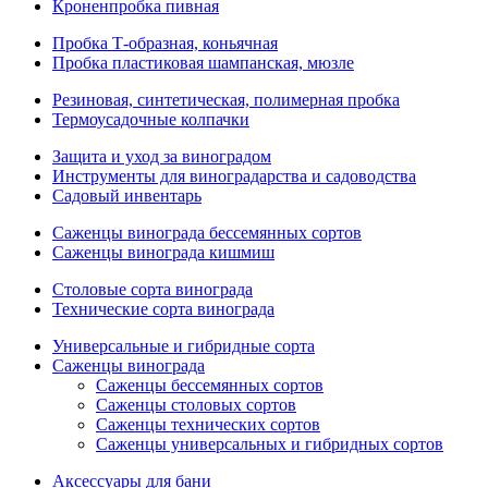
Кроненпробка пивная
Пробка Т-образная, коньячная
Пробка пластиковая шампанская, мюзле
Резиновая, синтетическая, полимерная пробка
Термоусадочные колпачки
Защита и уход за виноградом
Инструменты для виноградарства и садоводства
Садовый инвентарь
Саженцы винограда бессемянных сортов
Саженцы винограда кишмиш
Столовые сорта винограда
Технические сорта винограда
Универсальные и гибридные сорта
Саженцы винограда
Саженцы бессемянных сортов
Саженцы столовых сортов
Саженцы технических сортов
Саженцы универсальных и гибридных сортов
Аксессуары для бани