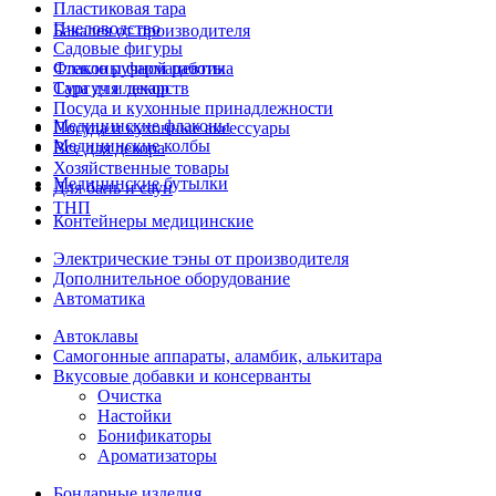
Пластиковая тара
Пчеловодство
Бакалея от производителя
Садовые фигуры
Стекло ручной работы
Флаконы фармацевтика
Сургуч и декор
Тара для лекарств
Посуда и кухонные принадлежности
Медицинские флаконы
Посуда и кухонные аксессуары
Медицинские колбы
Все для декора
Хозяйственные товары
Медицинские бутылки
Для бань и саун
ТНП
Контейнеры медицинские
Электрические тэны от производителя
Дополнительное оборудование
Автоматика
Автоклавы
Самогонные аппараты, аламбик, алькитара
Вкусовые добавки и консерванты
Очистка
Настойки
Бонификаторы
Ароматизаторы
Бондарные изделия