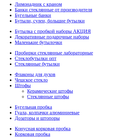
Лимонадник с краном
Банки стеклянные от производителя
Бугельные банки
Бутыли, сулеи, большие бутылки
Бутылка с пробкой наборы АКЦИЯ
Декоративные подарочные наборы
Маленькие бутылочки
Пробирки стеклянные лабораторные
Стеклобутылки опт
Стеклянные бутылки
Флаконы для духов
Чешское стекло
Штофы
Керамические штофы
Стеклянные штофы
Бугельная пробка
Гуала, колпачки алюминиевые
Дозаторы и штопоры
Конусная корковая пробка
Корковая пробка