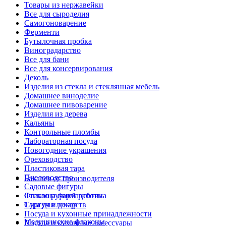
Товары из нержавейки
Все для сыроделия
Самогоноварение
Ферменти
Бутылочная пробка
Виноградарство
Все для бани
Все для консервирования
Деколь
Изделия из стекла и стеклянная мебель
Домашнее виноделие
Домашнее пивоварение
Изделия из дерева
Кальяны
Контрольные пломбы
Лабораторная посуда
Новогодние украшения
Ореховодство
Пластиковая тара
Пчеловодство
Бакалея от производителя
Садовые фигуры
Стекло ручной работы
Флаконы фармацевтика
Сургуч и декор
Тара для лекарств
Посуда и кухонные принадлежности
Медицинские флаконы
Посуда и кухонные аксессуары