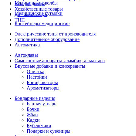
Медицинские колбы
Все для декора
Хозяйственные товары
Медицинские бутылки
Для бань и саун
ТНП
Контейнеры медицинские
Электрические тэны от производителя
Дополнительное оборудование
Автоматика
Автоклавы
Самогонные аппараты, аламбик, алькитара
Вкусовые добавки и консерванты
Очистка
Настойки
Бонификаторы
Ароматизаторы
Бондарные изделия
Банная утварь
Бочки
Жбан
Кадки
Кубельчики
Подарки и сувениры