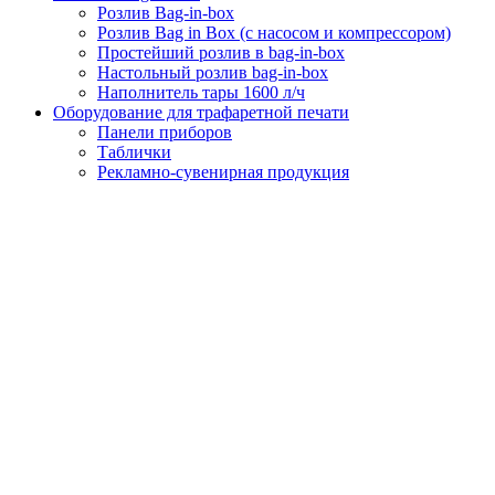
Розлив Bag-in-box
Розлив Bag in Box (с насосом и компрессором)
Простейший розлив в bag-in-box
Настольный розлив bag-in-box
Наполнитель тары 1600 л/ч
Оборудование для трафаретной печати
Панели приборов
Таблички
Рекламно-сувенирная продукция