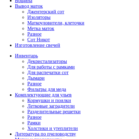
Вощина
Вывод маток
Джентерский сот
Изоляторы
Маткоуловители, клеточки
Метка маток
Разное
Сот Никот
Изготовление свечей
Инвентарь
Декристализаторы
Для работы с рамками
Для распечатки сот
Дымари
Разное
Фильтры для меда
Комплектующие для ульев
Кормушки и поилки
Летковые заградители
Разделительные решетки
Разное
Рамки
Холстики и утеплители
Литература по пчеловодству