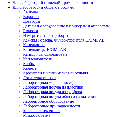
Для лабораторий пищевой промышленности
Для лаборатории общего профиля
Ампулы
Воронки
Дозаторы
Детали и оборудование к приборам и аппаратам
Емкости
Измерительные приборы
Камеры Горяева, Фукса-Розенталя EXIMLAB
Капельница
Капельницы EXIMLAB
Капилляры одноразовые
Каплеуловители
Колбы
Кюветы
Красители и клиническая биохимия
Лопаточка глазная
Лабораторная мерная посуда
Лабораторная посуда из пластика
Лабораторная посуда из фарфора
Лабораторная посуда общего назначения
Лабораторное оборудование
Лабораторные принадлежности
Мешалка стеклянная
Микробюретка