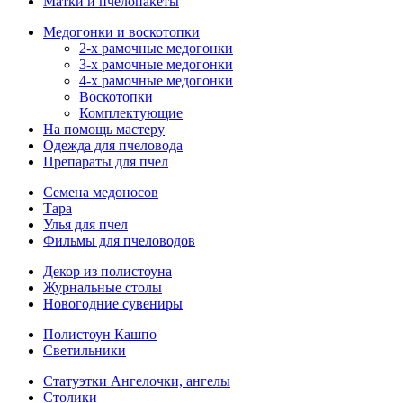
Матки и пчелопакеты
Медогонки и воскотопки
2-х рамочные медогонки
3-х рамочные медогонки
4-х рамочные медогонки
Воскотопки
Комплектующие
На помощь мастеру
Одежда для пчеловода
Препараты для пчел
Семена медоносов
Тара
Улья для пчел
Фильмы для пчеловодов
Декор из полистоуна
Журнальные столы
Новогодние сувениры
Полистоун Кашпо
Светильники
Статуэтки Ангелочки, ангелы
Столики