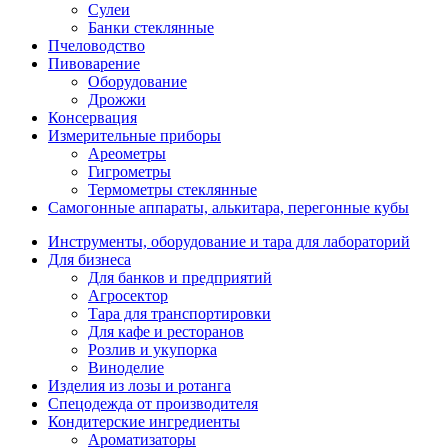
Сулеи
Банки стеклянные
Пчеловодство
Пивоварение
Оборудование
Дрожжи
Консервация
Измерительные приборы
Ареометры
Гигрометры
Термометры стеклянные
Самогонные аппараты, алькитара, перегонные кубы
Инструменты, оборудование и тара для лабораторий
Для бизнеса
Для банков и предприятий
Агросектор
Тара для транспортировки
Для кафе и ресторанов
Розлив и укупорка
Виноделие
Изделия из лозы и ротанга
Спецодежда от производителя
Кондитерские ингредиенты
Ароматизаторы