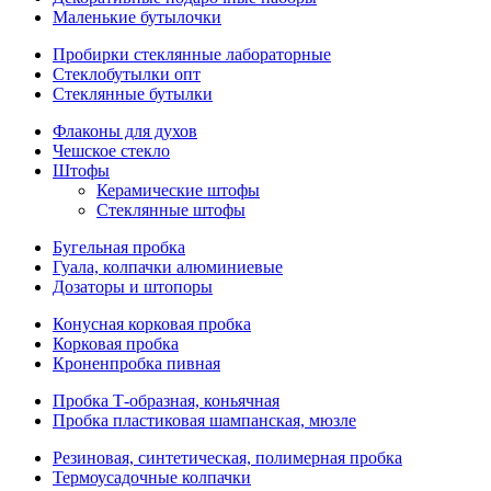
Маленькие бутылочки
Пробирки стеклянные лабораторные
Стеклобутылки опт
Стеклянные бутылки
Флаконы для духов
Чешское стекло
Штофы
Керамические штофы
Стеклянные штофы
Бугельная пробка
Гуала, колпачки алюминиевые
Дозаторы и штопоры
Конусная корковая пробка
Корковая пробка
Кроненпробка пивная
Пробка Т-образная, коньячная
Пробка пластиковая шампанская, мюзле
Резиновая, синтетическая, полимерная пробка
Термоусадочные колпачки