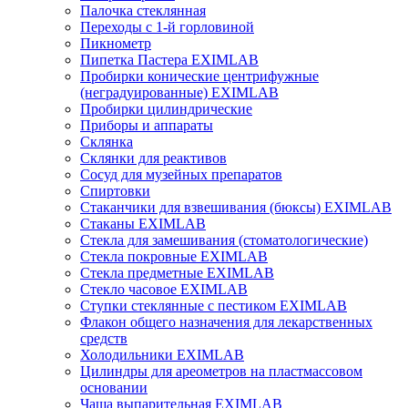
Палочка стеклянная
Переходы с 1-й горловиной
Пикнометр
Пипетка Пастера EXIMLAB
Пробирки конические центрифужные
(неградуированные) EXIMLAB
Пробирки цилиндрические
Приборы и аппараты
Склянка
Склянки для реактивов
Сосуд для музейных препаратов
Спиртовки
Стаканчики для взвешивания (бюксы) EXIMLAB
Стаканы EXIMLAB
Стекла для замешивания (стоматологические)
Стекла покровные EXIMLAB
Стекла предметные EXIMLAB
Стекло часовое EXIMLAB
Ступки стеклянные с пестиком EXIMLAB
Флакон общего назначения для лекарственных
средств
Холодильники EXIMLAB
Цилиндры для ареометров на пластмассовом
основании
Чаша выпарительная EXIMLAB