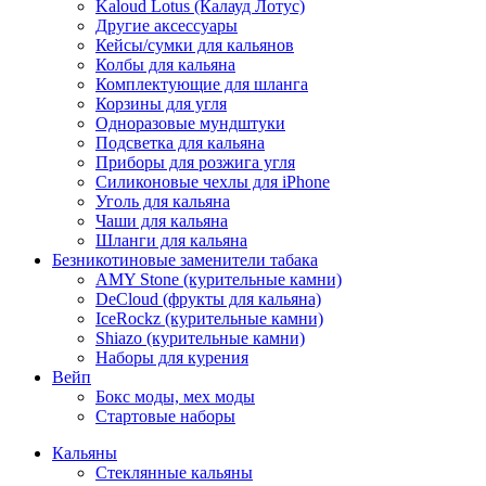
Kaloud Lotus (Калауд Лотус)
Другие аксессуары
Кейсы/сумки для кальянов
Колбы для кальяна
Комплектующие для шланга
Корзины для угля
Одноразовые мундштуки
Подсветка для кальяна
Приборы для розжига угля
Силиконовые чехлы для iPhone
Уголь для кальяна
Чаши для кальяна
Шланги для кальяна
Безникотиновые заменители табака
AMY Stone (курительные камни)
DeCloud (фрукты для кальяна)
IceRockz (курительные камни)
Shiazo (курительные камни)
Наборы для курения
Вейп
Бокс моды, мех моды
Стартовые наборы
Кальяны
Стеклянные кальяны