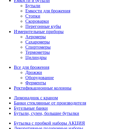
Емкости и бутыли
Бутыли
Емкости для брожения
Стопки
Скороварки
Перегонные кубы
Измерительные приборы
Аеромеры
Сахаромеры
Спиртомеры
Термометры
Цилиндры
Все для брожения
Дрожжи
Оборудование
Ферменты
Ректификационные колонны
Лимонадник с краном
Банки стеклянные от производителя
Бугельные банки
Бутыли, сулеи, большие бутылки
Бутылка с пробкой наборы АКЦИЯ
Декоративные подарочные наборы