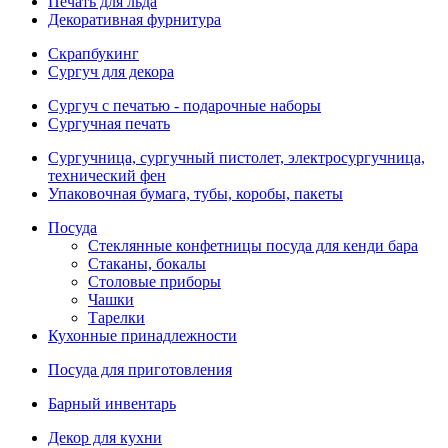
Печать для льда
Декоративная фурнитура
Скрапбукинг
Сургуч для декора
Сургуч с печатью - подарочные наборы
Сургучная печать
Сургучница, сургучный пистолет, электросургучница,
технический фен
Упаковочная бумага, тубы, коробы, пакеты
Посуда
Стеклянные конфетницы посуда для кенди бара
Стаканы, бокалы
Столовые приборы
Чашки
Тарелки
Кухонные принадлежности
Посуда для приготовления
Барный инвентарь
Декор для кухни