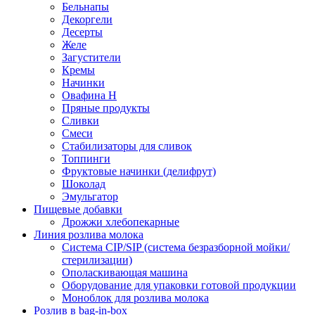
Бельнапы
Декоргели
Десерты
Желe
Загустители
Кремы
Начинки
Овафина Н
Пряные продукты
Сливки
Смеси
Стабилизаторы для сливок
Топпинги
Фруктовые начинки (делифрут)
Шоколад
Эмульгатор
Пищевые добавки
Дрожжи хлебопекарные
Линия розлива молока
Система CIP/SIP (система безразборной мойки/
стерилизации)
Ополаскивающая машина
Оборудование для упаковки готовой продукции
Моноблок для розлива молока
Розлив в bag-in-box