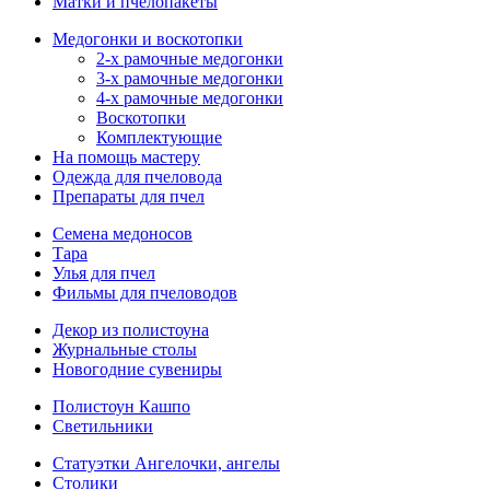
Матки и пчелопакеты
Медогонки и воскотопки
2-х рамочные медогонки
3-х рамочные медогонки
4-х рамочные медогонки
Воскотопки
Комплектующие
На помощь мастеру
Одежда для пчеловода
Препараты для пчел
Семена медоносов
Тара
Улья для пчел
Фильмы для пчеловодов
Декор из полистоуна
Журнальные столы
Новогодние сувениры
Полистоун Кашпо
Светильники
Статуэтки Ангелочки, ангелы
Столики