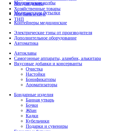
Медицинские колбы
Все для декора
Хозяйственные товары
Медицинские бутылки
Для бань и саун
ТНП
Контейнеры медицинские
Электрические тэны от производителя
Дополнительное оборудование
Автоматика
Автоклавы
Самогонные аппараты, аламбик, алькитара
Вкусовые добавки и консерванты
Очистка
Настойки
Бонификаторы
Ароматизаторы
Бондарные изделия
Банная утварь
Бочки
Жбан
Кадки
Кубельчики
Подарки и сувениры