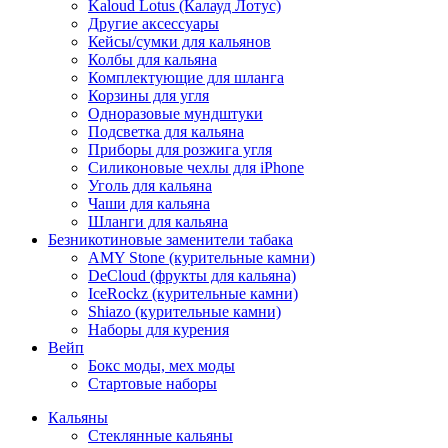
Kaloud Lotus (Калауд Лотус)
Другие аксессуары
Кейсы/сумки для кальянов
Колбы для кальяна
Комплектующие для шланга
Корзины для угля
Одноразовые мундштуки
Подсветка для кальяна
Приборы для розжига угля
Силиконовые чехлы для iPhone
Уголь для кальяна
Чаши для кальяна
Шланги для кальяна
Безникотиновые заменители табака
AMY Stone (курительные камни)
DeCloud (фрукты для кальяна)
IceRockz (курительные камни)
Shiazo (курительные камни)
Наборы для курения
Вейп
Бокс моды, мех моды
Стартовые наборы
Кальяны
Стеклянные кальяны