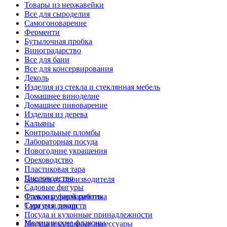
Товары из нержавейки
Все для сыроделия
Самогоноварение
Ферменти
Бутылочная пробка
Виноградарство
Все для бани
Все для консервирования
Деколь
Изделия из стекла и стеклянная мебель
Домашнее виноделие
Домашнее пивоварение
Изделия из дерева
Кальяны
Контрольные пломбы
Лабораторная посуда
Новогодние украшения
Ореховодство
Пластиковая тара
Пчеловодство
Бакалея от производителя
Садовые фигуры
Стекло ручной работы
Флаконы фармацевтика
Сургуч и декор
Тара для лекарств
Посуда и кухонные принадлежности
Медицинские флаконы
Посуда и кухонные аксессуары