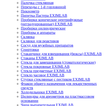
Палочка стеклянная
Переходы с 1-й горловиной
Пикнометр
Пипетка Пастера EXIMLAB
Пробирки конические центрифужные
(неградуированные) EXIMLAB
Пробирки цилиндрические
Приборы и аппараты
Склянка
Склянки для реактивов
Сосуд для музейных препаратов
Спиртовки
Стаканчики для взвешивания (бюксы) EXIMLAB
Стаканы EXIMLAB
Стекла для замешивания (стоматологические)
Стекла покровные EXIMLAB
Стекла предметные EXIMLAB
Стекло часовое EXIMLAB
Ступки стеклянные с пестиком EXIMLAB
Флакон общего назначения для лекарственных
средств
Холодильники EXIMLAB
Цилиндры для ареометров на пластмассовом
основании
Чаша выпарительная EXIMLAB