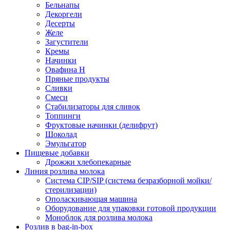
Бельнапы
Декоргели
Десерты
Желe
Загустители
Кремы
Начинки
Овафина Н
Пряные продукты
Сливки
Смеси
Стабилизаторы для сливок
Топпинги
Фруктовые начинки (делифрут)
Шоколад
Эмульгатор
Пищевые добавки
Дрожжи хлебопекарные
Линия розлива молока
Система CIP/SIP (система безразборной мойки/
стерилизации)
Ополаскивающая машина
Оборудование для упаковки готовой продукции
Моноблок для розлива молока
Розлив в bag-in-box