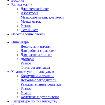
Вощина
Вывод маток
Джентерский сот
Изоляторы
Маткоуловители, клеточки
Метка маток
Разное
Сот Никот
Изготовление свечей
Инвентарь
Декристализаторы
Для работы с рамками
Для распечатки сот
Дымари
Разное
Фильтры для меда
Комплектующие для ульев
Кормушки и поилки
Летковые заградители
Разделительные решетки
Разное
Рамки
Холстики и утеплители
Литература по пчеловодству