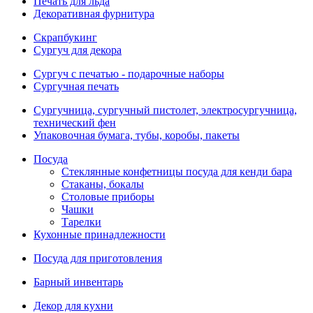
Печать для льда
Декоративная фурнитура
Скрапбукинг
Сургуч для декора
Сургуч с печатью - подарочные наборы
Сургучная печать
Сургучница, сургучный пистолет, электросургучница,
технический фен
Упаковочная бумага, тубы, коробы, пакеты
Посуда
Стеклянные конфетницы посуда для кенди бара
Стаканы, бокалы
Столовые приборы
Чашки
Тарелки
Кухонные принадлежности
Посуда для приготовления
Барный инвентарь
Декор для кухни