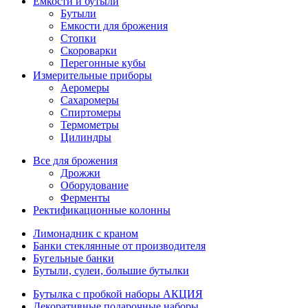
Емкости и бутыли
Бутыли
Емкости для брожения
Стопки
Скороварки
Перегонные кубы
Измерительные приборы
Аеромеры
Сахаромеры
Спиртомеры
Термометры
Цилиндры
Все для брожения
Дрожжи
Оборудование
Ферменты
Ректификационные колонны
Лимонадник с краном
Банки стеклянные от производителя
Бугельные банки
Бутыли, сулеи, большие бутылки
Бутылка с пробкой наборы АКЦИЯ
Декоративные подарочные наборы