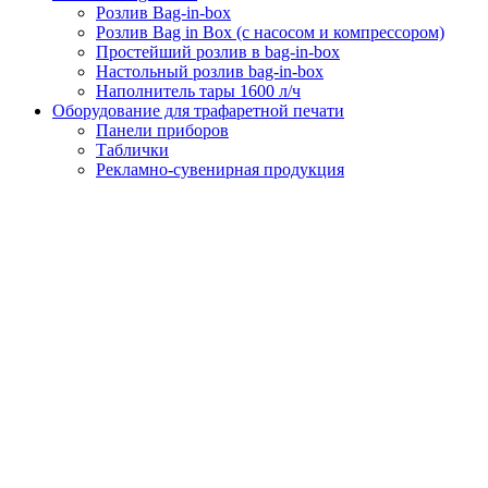
Розлив Bag-in-box
Розлив Bag in Box (с насосом и компрессором)
Простейший розлив в bag-in-box
Настольный розлив bag-in-box
Наполнитель тары 1600 л/ч
Оборудование для трафаретной печати
Панели приборов
Таблички
Рекламно-сувенирная продукция