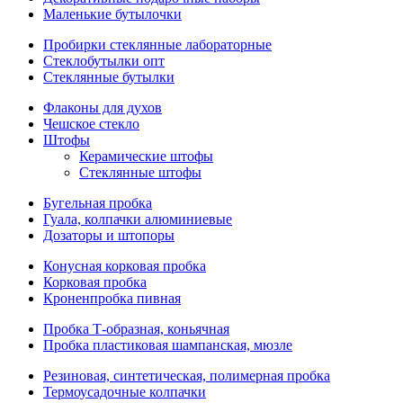
Маленькие бутылочки
Пробирки стеклянные лабораторные
Стеклобутылки опт
Стеклянные бутылки
Флаконы для духов
Чешское стекло
Штофы
Керамические штофы
Стеклянные штофы
Бугельная пробка
Гуала, колпачки алюминиевые
Дозаторы и штопоры
Конусная корковая пробка
Корковая пробка
Кроненпробка пивная
Пробка Т-образная, коньячная
Пробка пластиковая шампанская, мюзле
Резиновая, синтетическая, полимерная пробка
Термоусадочные колпачки