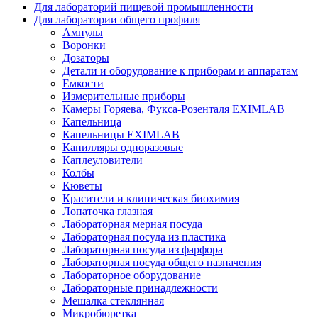
Для лабораторий пищевой промышленности
Для лаборатории общего профиля
Ампулы
Воронки
Дозаторы
Детали и оборудование к приборам и аппаратам
Емкости
Измерительные приборы
Камеры Горяева, Фукса-Розенталя EXIMLAB
Капельница
Капельницы EXIMLAB
Капилляры одноразовые
Каплеуловители
Колбы
Кюветы
Красители и клиническая биохимия
Лопаточка глазная
Лабораторная мерная посуда
Лабораторная посуда из пластика
Лабораторная посуда из фарфора
Лабораторная посуда общего назначения
Лабораторное оборудование
Лабораторные принадлежности
Мешалка стеклянная
Микробюретка