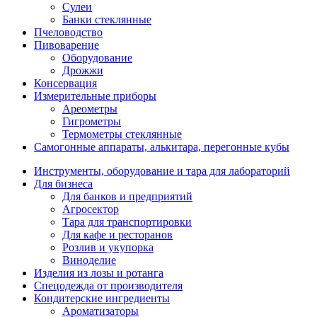
Сулеи
Банки стеклянные
Пчеловодство
Пивоварение
Оборудование
Дрожжи
Консервация
Измерительные приборы
Ареометры
Гигрометры
Термометры стеклянные
Самогонные аппараты, алькитара, перегонные кубы
Инструменты, оборудование и тара для лабораторий
Для бизнеса
Для банков и предприятий
Агросектор
Тара для транспортировки
Для кафе и ресторанов
Розлив и укупорка
Виноделие
Изделия из лозы и ротанга
Спецодежда от производителя
Кондитерские ингредиенты
Ароматизаторы