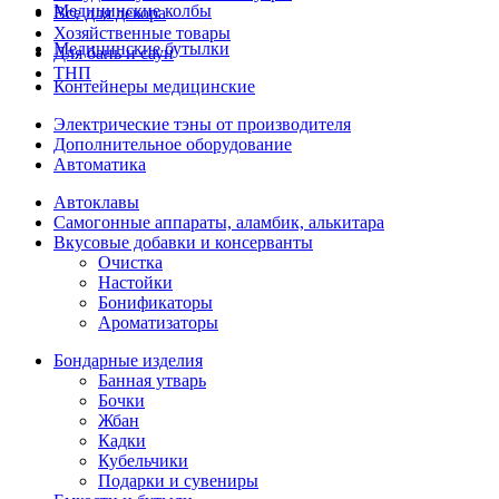
Медицинские колбы
Все для декора
Хозяйственные товары
Медицинские бутылки
Для бань и саун
ТНП
Контейнеры медицинские
Электрические тэны от производителя
Дополнительное оборудование
Автоматика
Автоклавы
Самогонные аппараты, аламбик, алькитара
Вкусовые добавки и консерванты
Очистка
Настойки
Бонификаторы
Ароматизаторы
Бондарные изделия
Банная утварь
Бочки
Жбан
Кадки
Кубельчики
Подарки и сувениры