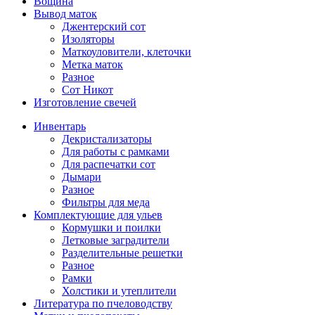
Вощина
Вывод маток
Джентерский сот
Изоляторы
Маткоуловители, клеточки
Метка маток
Разное
Сот Никот
Изготовление свечей
Инвентарь
Декристализаторы
Для работы с рамками
Для распечатки сот
Дымари
Разное
Фильтры для меда
Комплектующие для ульев
Кормушки и поилки
Летковые заградители
Разделительные решетки
Разное
Рамки
Холстики и утеплители
Литература по пчеловодству