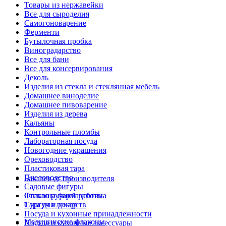
Товары из нержавейки
Все для сыроделия
Самогоноварение
Ферменти
Бутылочная пробка
Виноградарство
Все для бани
Все для консервирования
Деколь
Изделия из стекла и стеклянная мебель
Домашнее виноделие
Домашнее пивоварение
Изделия из дерева
Кальяны
Контрольные пломбы
Лабораторная посуда
Новогодние украшения
Ореховодство
Пластиковая тара
Пчеловодство
Бакалея от производителя
Садовые фигуры
Стекло ручной работы
Флаконы фармацевтика
Сургуч и декор
Тара для лекарств
Посуда и кухонные принадлежности
Медицинские флаконы
Посуда и кухонные аксессуары