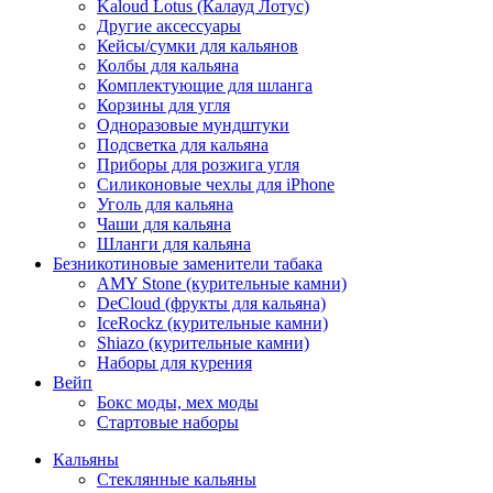
Kaloud Lotus (Калауд Лотус)
Другие аксессуары
Кейсы/сумки для кальянов
Колбы для кальяна
Комплектующие для шланга
Корзины для угля
Одноразовые мундштуки
Подсветка для кальяна
Приборы для розжига угля
Силиконовые чехлы для iPhone
Уголь для кальяна
Чаши для кальяна
Шланги для кальяна
Безникотиновые заменители табака
AMY Stone (курительные камни)
DeCloud (фрукты для кальяна)
IceRockz (курительные камни)
Shiazo (курительные камни)
Наборы для курения
Вейп
Бокс моды, мех моды
Стартовые наборы
Кальяны
Стеклянные кальяны