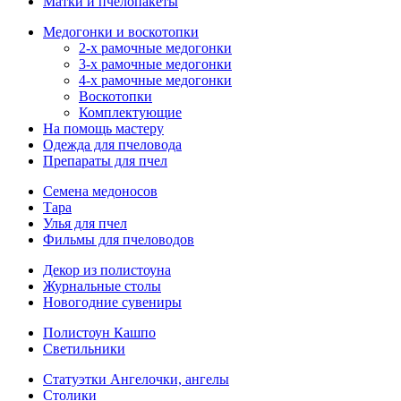
Матки и пчелопакеты
Медогонки и воскотопки
2-х рамочные медогонки
3-х рамочные медогонки
4-х рамочные медогонки
Воскотопки
Комплектующие
На помощь мастеру
Одежда для пчеловода
Препараты для пчел
Семена медоносов
Тара
Улья для пчел
Фильмы для пчеловодов
Декор из полистоуна
Журнальные столы
Новогодние сувениры
Полистоун Кашпо
Светильники
Статуэтки Ангелочки, ангелы
Столики