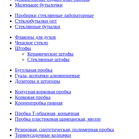
Маленькие бутылочки
Пробирки стеклянные лабораторные
Стеклобутылки опт
Стеклянные бутылки
Флаконы для духов
Чешское стекло
Штофы
Керамические штофы
Стеклянные штофы
Бугельная пробка
Гуала, колпачки алюминиевые
Дозаторы и штопоры
Конусная корковая пробка
Корковая пробка
Кроненпробка пивная
Пробка Т-образная, коньячная
Пробка пластиковая шампанская, мюзле
Резиновая, синтетическая, полимерная пробка
Термоусадочные колпачки