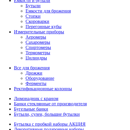
Емкости и бутыли
Бутыли
Емкости для брожения
Стопки
Скороварки
Перегонные кубы
Измерительные приборы
Аеромеры
Сахаромеры
Спиртомеры
Термометры
Цилиндры
Все для брожения
Дрожжи
Оборудование
Ферменты
Ректификационные колонны
Лимонадник с краном
Банки стеклянные от производителя
Бугельные банки
Бутыли, сулеи, большие бутылки
Бутылка с пробкой наборы АКЦИЯ
Декоративные подарочные наборы