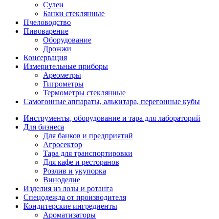
Сулеи
Банки стеклянные
Пчеловодство
Пивоварение
Оборудование
Дрожжи
Консервация
Измерительные приборы
Ареометры
Гигрометры
Термометры стеклянные
Самогонные аппараты, алькитара, перегонные кубы
Инструменты, оборудование и тара для лабораторий
Для бизнеса
Для банков и предприятий
Агросектор
Тара для транспортировки
Для кафе и ресторанов
Розлив и укупорка
Виноделие
Изделия из лозы и ротанга
Спецодежда от производителя
Кондитерские ингредиенты
Ароматизаторы