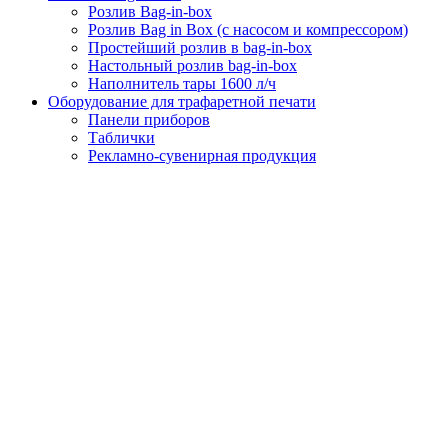
Розлив Bag-in-box
Розлив Bag in Box (с насосом и компрессором)
Простейший розлив в bag-in-box
Настольный розлив bag-in-box
Наполнитель тары 1600 л/ч
Оборудование для трафаретной печати
Панели приборов
Таблички
Рекламно-сувенирная продукция