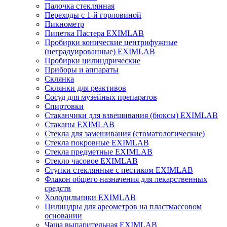
Палочка стеклянная
Переходы с 1-й горловиной
Пикнометр
Пипетка Пастера EXIMLAB
Пробирки конические центрифужные
(неградуированные) EXIMLAB
Пробирки цилиндрические
Приборы и аппараты
Склянка
Склянки для реактивов
Сосуд для музейных препаратов
Спиртовки
Стаканчики для взвешивания (бюксы) EXIMLAB
Стаканы EXIMLAB
Стекла для замешивания (стоматологические)
Стекла покровные EXIMLAB
Стекла предметные EXIMLAB
Стекло часовое EXIMLAB
Ступки стеклянные с пестиком EXIMLAB
Флакон общего назначения для лекарственных
средств
Холодильники EXIMLAB
Цилиндры для ареометров на пластмассовом
основании
Чаша выпарительная EXIMLAB