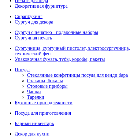
Печать для льда
Декоративная фурнитура
Скрапбукинг
Сургуч для декора
Сургуч с печатью - подарочные наборы
Сургучная печать
Сургучница, сургучный пистолет, электросургучница,
технический фен
Упаковочная бумага, тубы, коробы, пакеты
Посуда
Стеклянные конфетницы посуда для кенди бара
Стаканы, бокалы
Столовые приборы
Чашки
Тарелки
Кухонные принадлежности
Посуда для приготовления
Барный инвентарь
Декор для кухни