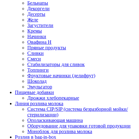
Бельнапы
Декоргели
Десерты
Желe
Загустители
Кремы
Начинки
Овафина Н
Пряные продукты
Сливки
Смеси
Стабилизаторы для сливок
Топпинги
Фруктовые начинки (делифрут)
Шоколад
Эмульгатор
Пищевые добавки
Дрожжи хлебопекарные
Линия розлива молока
Система CIP/SIP (система безразборной мойки/
стерилизации)
Ополаскивающая машина
Оборудование для упаковки готовой продукции
Моноблок для розлива молока
Розлив в bag-in-box