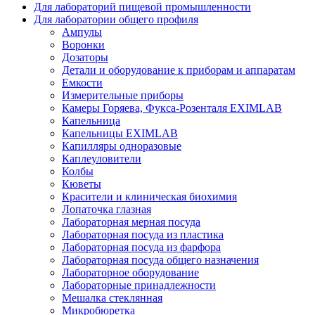
Для лабораторий пищевой промышленности
Для лаборатории общего профиля
Ампулы
Воронки
Дозаторы
Детали и оборудование к приборам и аппаратам
Емкости
Измерительные приборы
Камеры Горяева, Фукса-Розенталя EXIMLAB
Капельница
Капельницы EXIMLAB
Капилляры одноразовые
Каплеуловители
Колбы
Кюветы
Красители и клиническая биохимия
Лопаточка глазная
Лабораторная мерная посуда
Лабораторная посуда из пластика
Лабораторная посуда из фарфора
Лабораторная посуда общего назначения
Лабораторное оборудование
Лабораторные принадлежности
Мешалка стеклянная
Микробюретка