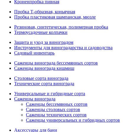
Кроненпробка пивная
Пробка Т-образная, коньячная
Пробка пластиковая шампанская, мюзле
Резиновая, синтетическая, полимерная пробка
Термоусадочные колпачки
Защита и уход за виноградом
Инструменты для виноградарства и садоводства
Садовый инвентарь
Саженцы винограда бессемянных сортов
Саженцы винограда кишмиш
Столовые сорта винограда
Технические сорта винограда
Универсальные и гибридные сорта
Саженцы винограда
Саженцы бессемянных сортов
Саженцы столовых сортов
Саженцы технических сортов
Саженцы универсальных и гибридных сортов
Аксессуары для бани