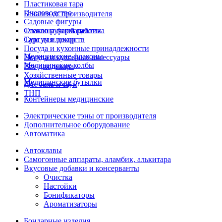
Пластиковая тара
Пчеловодство
Бакалея от производителя
Садовые фигуры
Стекло ручной работы
Флаконы фармацевтика
Сургуч и декор
Тара для лекарств
Посуда и кухонные принадлежности
Медицинские флаконы
Посуда и кухонные аксессуары
Медицинские колбы
Все для декора
Хозяйственные товары
Медицинские бутылки
Для бань и саун
ТНП
Контейнеры медицинские
Электрические тэны от производителя
Дополнительное оборудование
Автоматика
Автоклавы
Самогонные аппараты, аламбик, алькитара
Вкусовые добавки и консерванты
Очистка
Настойки
Бонификаторы
Ароматизаторы
Бондарные изделия