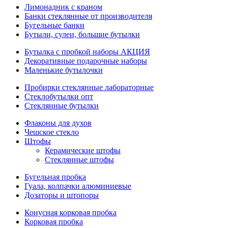
Лимонадник с краном
Банки стеклянные от производителя
Бугельные банки
Бутыли, сулеи, большие бутылки
Бутылка с пробкой наборы АКЦИЯ
Декоративные подарочные наборы
Маленькие бутылочки
Пробирки стеклянные лабораторные
Стеклобутылки опт
Стеклянные бутылки
Флаконы для духов
Чешское стекло
Штофы
Керамические штофы
Стеклянные штофы
Бугельная пробка
Гуала, колпачки алюминиевые
Дозаторы и штопоры
Конусная корковая пробка
Корковая пробка