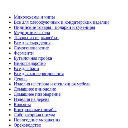
Микросхемы и чипы
Все для хлебобулочных и кондитерских изделий
Индийские товары - подарки и сувениры
Медицинская тара
Товары из нержавейки
Все для сыроделия
Самогоноварение
Ферменти
Бутылочная пробка
Виноградарство
Все для бани
Все для консервирования
Деколь
Изделия из стекла и стеклянная мебель
Домашнее виноделие
Домашнее пивоварение
Изделия из дерева
Кальяны
Контрольные пломбы
Лабораторная посуда
Новогодние украшения
Ореховодство