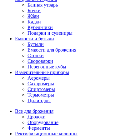
Банная утварь
Бочки
Жбан
Кадки
Кубельчики
Подарки и сувениры
Емкости и бутыли
Бутыли
Емкости для брожения
Стопки
Скороварки
Перегонные кубы
Измерительные приборы
Аеромеры
Сахаромеры
Спиртомеры
Термометры
Цилиндры
Все для брожения
Дрожжи
Оборудование
Ферменты
Ректификационные колонны