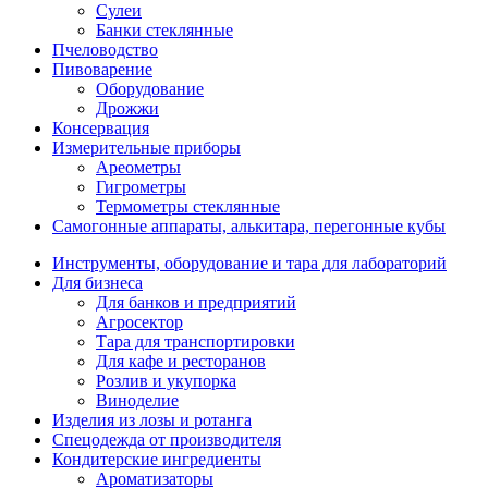
Сулеи
Банки стеклянные
Пчеловодство
Пивоварение
Оборудование
Дрожжи
Консервация
Измерительные приборы
Ареометры
Гигрометры
Термометры стеклянные
Самогонные аппараты, алькитара, перегонные кубы
Инструменты, оборудование и тара для лабораторий
Для бизнеса
Для банков и предприятий
Агросектор
Тара для транспортировки
Для кафе и ресторанов
Розлив и укупорка
Виноделие
Изделия из лозы и ротанга
Спецодежда от производителя
Кондитерские ингредиенты
Ароматизаторы