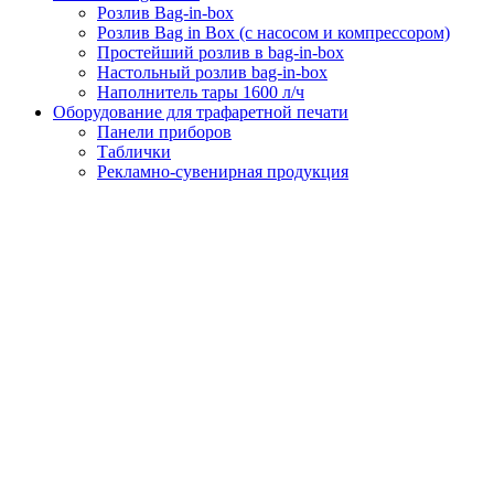
Розлив Bag-in-box
Розлив Bag in Box (с насосом и компрессором)
Простейший розлив в bag-in-box
Настольный розлив bag-in-box
Наполнитель тары 1600 л/ч
Оборудование для трафаретной печати
Панели приборов
Таблички
Рекламно-сувенирная продукция