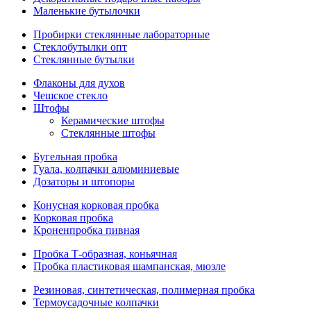
Маленькие бутылочки
Пробирки стеклянные лабораторные
Стеклобутылки опт
Стеклянные бутылки
Флаконы для духов
Чешское стекло
Штофы
Керамические штофы
Стеклянные штофы
Бугельная пробка
Гуала, колпачки алюминиевые
Дозаторы и штопоры
Конусная корковая пробка
Корковая пробка
Кроненпробка пивная
Пробка Т-образная, коньячная
Пробка пластиковая шампанская, мюзле
Резиновая, синтетическая, полимерная пробка
Термоусадочные колпачки