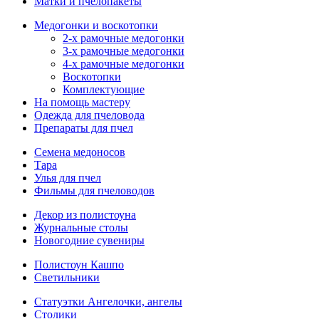
Матки и пчелопакеты
Медогонки и воскотопки
2-х рамочные медогонки
3-х рамочные медогонки
4-х рамочные медогонки
Воскотопки
Комплектующие
На помощь мастеру
Одежда для пчеловода
Препараты для пчел
Семена медоносов
Тара
Улья для пчел
Фильмы для пчеловодов
Декор из полистоуна
Журнальные столы
Новогодние сувениры
Полистоун Кашпо
Светильники
Статуэтки Ангелочки, ангелы
Столики