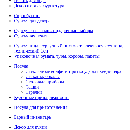
Печать для льда
Декоративная фурнитура
Скрапбукинг
Сургуч для декора
Сургуч с печатью - подарочные наборы
Сургучная печать
Сургучница, сургучный пистолет, электросургучница,
технический фен
Упаковочная бумага, тубы, коробы, пакеты
Посуда
Стеклянные конфетницы посуда для кенди бара
Стаканы, бокалы
Столовые приборы
Чашки
Тарелки
Кухонные принадлежности
Посуда для приготовления
Барный инвентарь
Декор для кухни