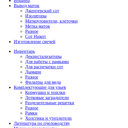
Вощина
Вывод маток
Джентерский сот
Изоляторы
Маткоуловители, клеточки
Метка маток
Разное
Сот Никот
Изготовление свечей
Инвентарь
Декристализаторы
Для работы с рамками
Для распечатки сот
Дымари
Разное
Фильтры для меда
Комплектующие для ульев
Кормушки и поилки
Летковые заградители
Разделительные решетки
Разное
Рамки
Холстики и утеплители
Литература по пчеловодству