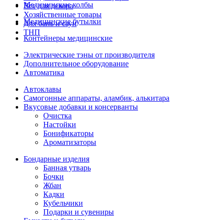
Медицинские колбы
Все для декора
Хозяйственные товары
Медицинские бутылки
Для бань и саун
ТНП
Контейнеры медицинские
Электрические тэны от производителя
Дополнительное оборудование
Автоматика
Автоклавы
Самогонные аппараты, аламбик, алькитара
Вкусовые добавки и консерванты
Очистка
Настойки
Бонификаторы
Ароматизаторы
Бондарные изделия
Банная утварь
Бочки
Жбан
Кадки
Кубельчики
Подарки и сувениры