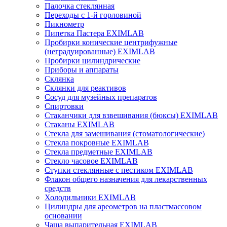
Палочка стеклянная
Переходы с 1-й горловиной
Пикнометр
Пипетка Пастера EXIMLAB
Пробирки конические центрифужные
(неградуированные) EXIMLAB
Пробирки цилиндрические
Приборы и аппараты
Склянка
Склянки для реактивов
Сосуд для музейных препаратов
Спиртовки
Стаканчики для взвешивания (бюксы) EXIMLAB
Стаканы EXIMLAB
Стекла для замешивания (стоматологические)
Стекла покровные EXIMLAB
Стекла предметные EXIMLAB
Стекло часовое EXIMLAB
Ступки стеклянные с пестиком EXIMLAB
Флакон общего назначения для лекарственных
средств
Холодильники EXIMLAB
Цилиндры для ареометров на пластмассовом
основании
Чаша выпарительная EXIMLAB