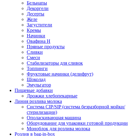
Бельнапы
Декоргели
Десерты
Желe
Загустители
Кремы
Начинки
Овафина Н
Пряные продукты
Сливки
Смеси
Стабилизаторы для сливок
Топпинги
Фруктовые начинки (делифрут)
Шоколад
Эмульгатор
Пищевые добавки
Дрожжи хлебопекарные
Линия розлива молока
Система CIP/SIP (система безразборной мойки/
стерилизации)
Ополаскивающая машина
Оборудование для упаковки готовой продукции
Моноблок для розлива молока
Розлив в bag-in-box