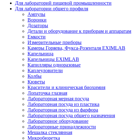
Для лабораторий пищевой промышленности
Для лаборатории общего профиля
Ампулы
Воронки
Дозаторы
Детали и оборудование к приборам и аппаратам
Емкости
Измерительные приборы
Камеры Горяева, Фукса-Розенталя EXIMLAB
Капельница
Капельницы EXIMLAB
Капилляры одноразовые
Каплеуловители
Колбы
Кюветы
Красители и клиническая биохимия
Лопаточка глазная
Лабораторная мерная посуда
Лабораторная посуда из пластика
Лабораторная посуда из фарфора
Лабораторная посуда общего назначения
Лабораторное оборудование
Лабораторные принадлежности
Мешалка стеклянная
Микробюретка