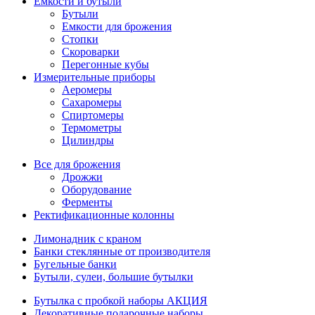
Емкости и бутыли
Бутыли
Емкости для брожения
Стопки
Скороварки
Перегонные кубы
Измерительные приборы
Аеромеры
Сахаромеры
Спиртомеры
Термометры
Цилиндры
Все для брожения
Дрожжи
Оборудование
Ферменты
Ректификационные колонны
Лимонадник с краном
Банки стеклянные от производителя
Бугельные банки
Бутыли, сулеи, большие бутылки
Бутылка с пробкой наборы АКЦИЯ
Декоративные подарочные наборы