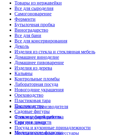
Товары из нержавейки
Все для сыроделия
Самогоноварение
Ферменти
Бутылочная пробка
Виноградарство
Все для бани
Все для консервирования
Деколь
Изделия из стекла и стеклянная мебель
Домашнее виноделие
Домашнее пивоварение
Изделия из дерева
Кальяны
Контрольные пломбы
Лабораторная посуда
Новогодние украшения
Ореховодство
Пластиковая тара
Пчеловодство
Бакалея от производителя
Садовые фигуры
Стекло ручной работы
Флаконы фармацевтика
Сургуч и декор
Тара для лекарств
Посуда и кухонные принадлежности
Медицинские флаконы
Посуда и кухонные аксессуары