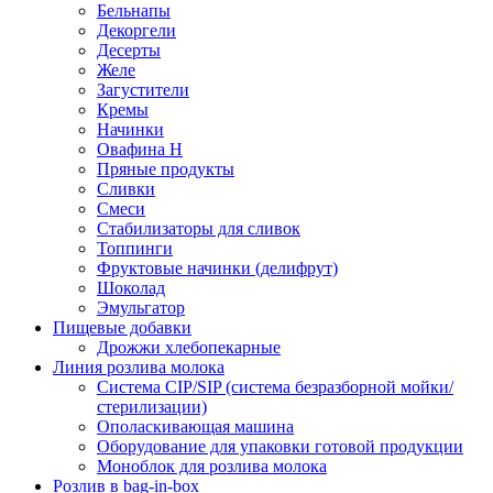
Бельнапы
Декоргели
Десерты
Желe
Загустители
Кремы
Начинки
Овафина Н
Пряные продукты
Сливки
Смеси
Стабилизаторы для сливок
Топпинги
Фруктовые начинки (делифрут)
Шоколад
Эмульгатор
Пищевые добавки
Дрожжи хлебопекарные
Линия розлива молока
Система CIP/SIP (система безразборной мойки/
стерилизации)
Ополаскивающая машина
Оборудование для упаковки готовой продукции
Моноблок для розлива молока
Розлив в bag-in-box