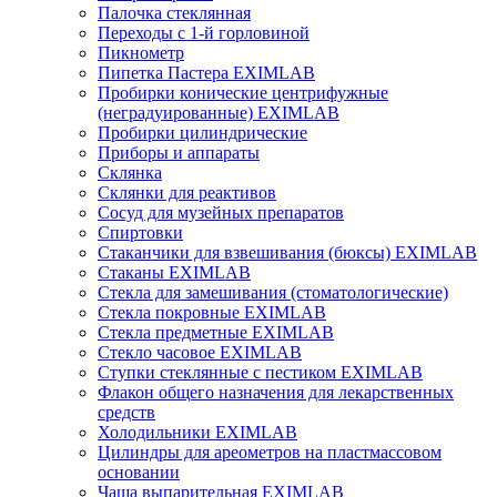
Палочка стеклянная
Переходы с 1-й горловиной
Пикнометр
Пипетка Пастера EXIMLAB
Пробирки конические центрифужные
(неградуированные) EXIMLAB
Пробирки цилиндрические
Приборы и аппараты
Склянка
Склянки для реактивов
Сосуд для музейных препаратов
Спиртовки
Стаканчики для взвешивания (бюксы) EXIMLAB
Стаканы EXIMLAB
Стекла для замешивания (стоматологические)
Стекла покровные EXIMLAB
Стекла предметные EXIMLAB
Стекло часовое EXIMLAB
Ступки стеклянные с пестиком EXIMLAB
Флакон общего назначения для лекарственных
средств
Холодильники EXIMLAB
Цилиндры для ареометров на пластмассовом
основании
Чаша выпарительная EXIMLAB