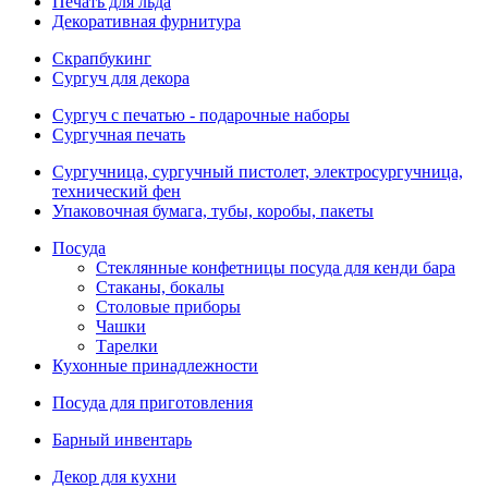
Печать для льда
Декоративная фурнитура
Скрапбукинг
Сургуч для декора
Сургуч с печатью - подарочные наборы
Сургучная печать
Сургучница, сургучный пистолет, электросургучница,
технический фен
Упаковочная бумага, тубы, коробы, пакеты
Посуда
Стеклянные конфетницы посуда для кенди бара
Стаканы, бокалы
Столовые приборы
Чашки
Тарелки
Кухонные принадлежности
Посуда для приготовления
Барный инвентарь
Декор для кухни