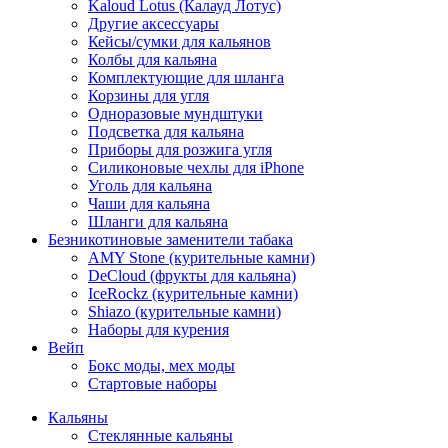
Kaloud Lotus (Калауд Лотус)
Другие аксессуары
Кейсы/сумки для кальянов
Колбы для кальяна
Комплектующие для шланга
Корзины для угля
Одноразовые мундштуки
Подсветка для кальяна
Приборы для розжига угля
Силиконовые чехлы для iPhone
Уголь для кальяна
Чаши для кальяна
Шланги для кальяна
Безникотиновые заменители табака
AMY Stone (курительные камни)
DeCloud (фрукты для кальяна)
IceRockz (курительные камни)
Shiazo (курительные камни)
Наборы для курения
Вейп
Бокс моды, мех моды
Стартовые наборы
Кальяны
Стеклянные кальяны