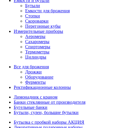
Емкости и бутыли
Бутыли
Емкости для брожения
Стопки
Скороварки
Перегонные кубы
Измерительные приборы
Аеромеры
Сахаромеры
Спиртомеры
Термометры
Цилиндры
Все для брожения
Дрожжи
Оборудование
Ферменты
Ректификационные колонны
Лимонадник с краном
Банки стеклянные от производителя
Бугельные банки
Бутыли, сулеи, большие бутылки
Бутылка с пробкой наборы АКЦИЯ
Декоративные подарочные наборы