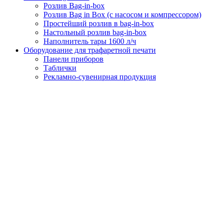
Розлив Bag-in-box
Розлив Bag in Box (с насосом и компрессором)
Простейший розлив в bag-in-box
Настольный розлив bag-in-box
Наполнитель тары 1600 л/ч
Оборудование для трафаретной печати
Панели приборов
Таблички
Рекламно-сувенирная продукция