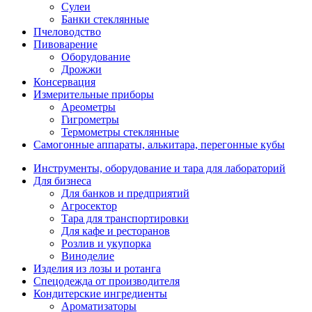
Сулеи
Банки стеклянные
Пчеловодство
Пивоварение
Оборудование
Дрожжи
Консервация
Измерительные приборы
Ареометры
Гигрометры
Термометры стеклянные
Самогонные аппараты, алькитара, перегонные кубы
Инструменты, оборудование и тара для лабораторий
Для бизнеса
Для банков и предприятий
Агросектор
Тара для транспортировки
Для кафе и ресторанов
Розлив и укупорка
Виноделие
Изделия из лозы и ротанга
Спецодежда от производителя
Кондитерские ингредиенты
Ароматизаторы