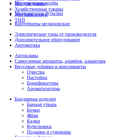
Медицинские колбы
Все для декора
Хозяйственные товары
Медицинские бутылки
Для бань и саун
ТНП
Контейнеры медицинские
Электрические тэны от производителя
Дополнительное оборудование
Автоматика
Автоклавы
Самогонные аппараты, аламбик, алькитара
Вкусовые добавки и консерванты
Очистка
Настойки
Бонификаторы
Ароматизаторы
Бондарные изделия
Банная утварь
Бочки
Жбан
Кадки
Кубельчики
Подарки и сувениры