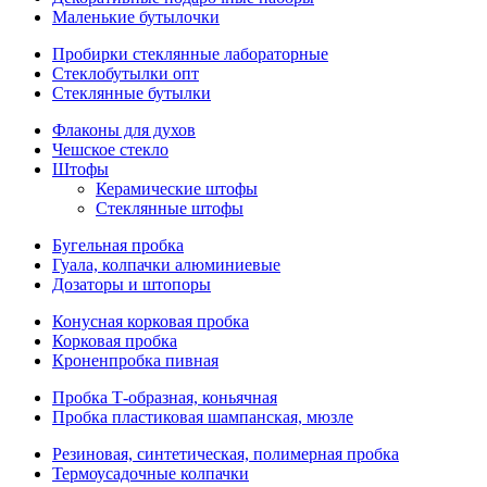
Маленькие бутылочки
Пробирки стеклянные лабораторные
Стеклобутылки опт
Стеклянные бутылки
Флаконы для духов
Чешское стекло
Штофы
Керамические штофы
Стеклянные штофы
Бугельная пробка
Гуала, колпачки алюминиевые
Дозаторы и штопоры
Конусная корковая пробка
Корковая пробка
Кроненпробка пивная
Пробка Т-образная, коньячная
Пробка пластиковая шампанская, мюзле
Резиновая, синтетическая, полимерная пробка
Термоусадочные колпачки