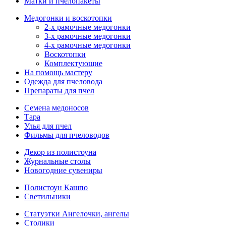
Матки и пчелопакеты
Медогонки и воскотопки
2-х рамочные медогонки
3-х рамочные медогонки
4-х рамочные медогонки
Воскотопки
Комплектующие
На помощь мастеру
Одежда для пчеловода
Препараты для пчел
Семена медоносов
Тара
Улья для пчел
Фильмы для пчеловодов
Декор из полистоуна
Журнальные столы
Новогодние сувениры
Полистоун Кашпо
Светильники
Статуэтки Ангелочки, ангелы
Столики