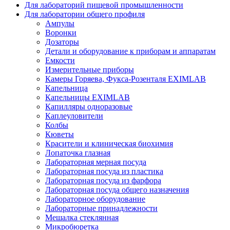
Для лабораторий пищевой промышленности
Для лаборатории общего профиля
Ампулы
Воронки
Дозаторы
Детали и оборудование к приборам и аппаратам
Емкости
Измерительные приборы
Камеры Горяева, Фукса-Розенталя EXIMLAB
Капельница
Капельницы EXIMLAB
Капилляры одноразовые
Каплеуловители
Колбы
Кюветы
Красители и клиническая биохимия
Лопаточка глазная
Лабораторная мерная посуда
Лабораторная посуда из пластика
Лабораторная посуда из фарфора
Лабораторная посуда общего назначения
Лабораторное оборудование
Лабораторные принадлежности
Мешалка стеклянная
Микробюретка