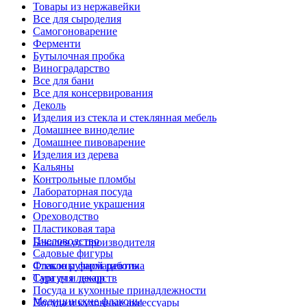
Товары из нержавейки
Все для сыроделия
Самогоноварение
Ферменти
Бутылочная пробка
Виноградарство
Все для бани
Все для консервирования
Деколь
Изделия из стекла и стеклянная мебель
Домашнее виноделие
Домашнее пивоварение
Изделия из дерева
Кальяны
Контрольные пломбы
Лабораторная посуда
Новогодние украшения
Ореховодство
Пластиковая тара
Пчеловодство
Бакалея от производителя
Садовые фигуры
Стекло ручной работы
Флаконы фармацевтика
Сургуч и декор
Тара для лекарств
Посуда и кухонные принадлежности
Медицинские флаконы
Посуда и кухонные аксессуары