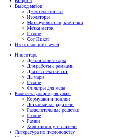
Вощина
Вывод маток
Джентерский сот
Изоляторы
Маткоуловители, клеточки
Метка маток
Разное
Сот Никот
Изготовление свечей
Инвентарь
Декристализаторы
Для работы с рамками
Для распечатки сот
Дымари
Разное
Фильтры для меда
Комплектующие для ульев
Кормушки и поилки
Летковые заградители
Разделительные решетки
Разное
Рамки
Холстики и утеплители
Литература по пчеловодству