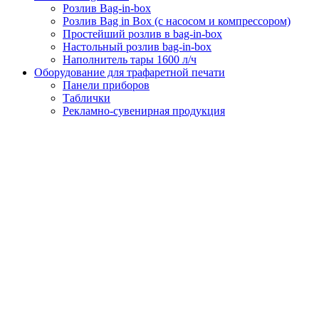
Розлив Bag-in-box
Розлив Bag in Box (с насосом и компрессором)
Простейший розлив в bag-in-box
Настольный розлив bag-in-box
Наполнитель тары 1600 л/ч
Оборудование для трафаретной печати
Панели приборов
Таблички
Рекламно-сувенирная продукция