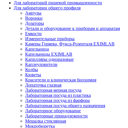
Для лабораторий пищевой промышленности
Для лаборатории общего профиля
Ампулы
Воронки
Дозаторы
Детали и оборудование к приборам и аппаратам
Емкости
Измерительные приборы
Камеры Горяева, Фукса-Розенталя EXIMLAB
Капельница
Капельницы EXIMLAB
Капилляры одноразовые
Каплеуловители
Колбы
Кюветы
Красители и клиническая биохимия
Лопаточка глазная
Лабораторная мерная посуда
Лабораторная посуда из пластика
Лабораторная посуда из фарфора
Лабораторная посуда общего назначения
Лабораторное оборудование
Лабораторные принадлежности
Мешалка стеклянная
Микробюретка