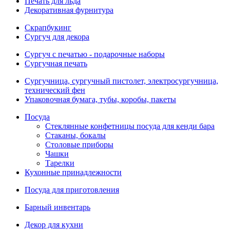
Печать для льда
Декоративная фурнитура
Скрапбукинг
Сургуч для декора
Сургуч с печатью - подарочные наборы
Сургучная печать
Сургучница, сургучный пистолет, электросургучница,
технический фен
Упаковочная бумага, тубы, коробы, пакеты
Посуда
Стеклянные конфетницы посуда для кенди бара
Стаканы, бокалы
Столовые приборы
Чашки
Тарелки
Кухонные принадлежности
Посуда для приготовления
Барный инвентарь
Декор для кухни