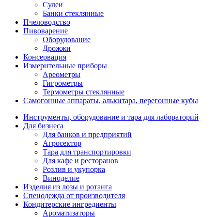
Сулеи
Банки стеклянные
Пчеловодство
Пивоварение
Оборудование
Дрожжи
Консервация
Измерительные приборы
Ареометры
Гигрометры
Термометры стеклянные
Самогонные аппараты, алькитара, перегонные кубы
Инструменты, оборудование и тара для лабораторий
Для бизнеса
Для банков и предприятий
Агросектор
Тара для транспортировки
Для кафе и ресторанов
Розлив и укупорка
Виноделие
Изделия из лозы и ротанга
Спецодежда от производителя
Кондитерские ингредиенты
Ароматизаторы