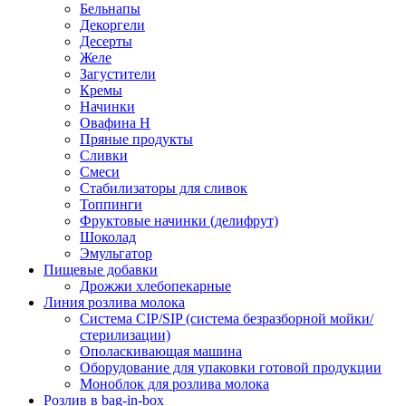
Бельнапы
Декоргели
Десерты
Желe
Загустители
Кремы
Начинки
Овафина Н
Пряные продукты
Сливки
Смеси
Стабилизаторы для сливок
Топпинги
Фруктовые начинки (делифрут)
Шоколад
Эмульгатор
Пищевые добавки
Дрожжи хлебопекарные
Линия розлива молока
Система CIP/SIP (система безразборной мойки/
стерилизации)
Ополаскивающая машина
Оборудование для упаковки готовой продукции
Моноблок для розлива молока
Розлив в bag-in-box