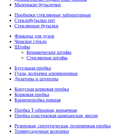
Маленькие бутылочки
Пробирки стеклянные лабораторные
Стеклобутылки опт
Стеклянные бутылки
Флаконы для духов
Чешское стекло
Штофы
Керамические штофы
Стеклянные штофы
Бугельная пробка
Гуала, колпачки алюминиевые
Дозаторы и штопоры
Конусная корковая пробка
Корковая пробка
Кроненпробка пивная
Пробка Т-образная, коньячная
Пробка пластиковая шампанская, мюзле
Резиновая, синтетическая, полимерная пробка
Термоусадочные колпачки