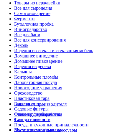
Товары из нержавейки
Все для сыроделия
Самогоноварение
Ферменти
Бутылочная пробка
Виноградарство
Все для бани
Все для консервирования
Деколь
Изделия из стекла и стеклянная мебель
Домашнее виноделие
Домашнее пивоварение
Изделия из дерева
Кальяны
Контрольные пломбы
Лабораторная посуда
Новогодние украшения
Ореховодство
Пластиковая тара
Пчеловодство
Бакалея от производителя
Садовые фигуры
Стекло ручной работы
Флаконы фармацевтика
Сургуч и декор
Тара для лекарств
Посуда и кухонные принадлежности
Медицинские флаконы
Посуда и кухонные аксессуары