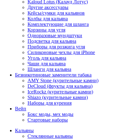
Kaloud Lotus (Калауд Лотус)
Другие аксессуары
Кейсы/сумки для кальянов
Колбы для кальяна
Комплектующие для шланга
Корзины для угля
Одноразовые мундштуки
Подсветка для кальяна
Приборы для розжига угля
Силиконовые чехлы для iPhone
Уголь для кальяна
Чаши для кальяна
Шланги для кальяна
Безникотиновые заменители табака
AMY Stone (курительные камни)
DeCloud (фрукты для кальяна)
IceRockz (курительные камни)
Shiazo (курительные камни)
Наборы для курения
Вейп
Бокс моды, мех моды
Стартовые наборы
Кальяны
Стеклянные кальяны