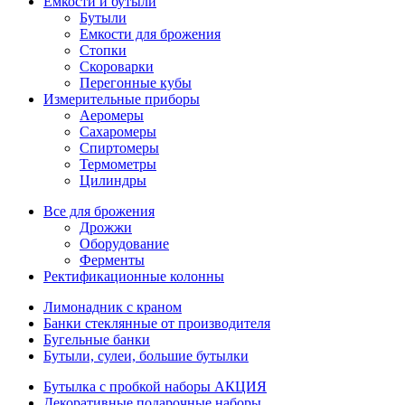
Емкости и бутыли
Бутыли
Емкости для брожения
Стопки
Скороварки
Перегонные кубы
Измерительные приборы
Аеромеры
Сахаромеры
Спиртомеры
Термометры
Цилиндры
Все для брожения
Дрожжи
Оборудование
Ферменты
Ректификационные колонны
Лимонадник с краном
Банки стеклянные от производителя
Бугельные банки
Бутыли, сулеи, большие бутылки
Бутылка с пробкой наборы АКЦИЯ
Декоративные подарочные наборы