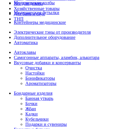
Медицинские колбы
Все для декора
Хозяйственные товары
Медицинские бутылки
Для бань и саун
ТНП
Контейнеры медицинские
Электрические тэны от производителя
Дополнительное оборудование
Автоматика
Автоклавы
Самогонные аппараты, аламбик, алькитара
Вкусовые добавки и консерванты
Очистка
Настойки
Бонификаторы
Ароматизаторы
Бондарные изделия
Банная утварь
Бочки
Жбан
Кадки
Кубельчики
Подарки и сувениры