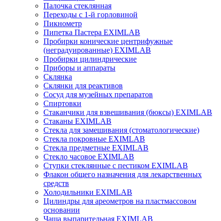
Палочка стеклянная
Переходы с 1-й горловиной
Пикнометр
Пипетка Пастера EXIMLAB
Пробирки конические центрифужные
(неградуированные) EXIMLAB
Пробирки цилиндрические
Приборы и аппараты
Склянка
Склянки для реактивов
Сосуд для музейных препаратов
Спиртовки
Стаканчики для взвешивания (бюксы) EXIMLAB
Стаканы EXIMLAB
Стекла для замешивания (стоматологические)
Стекла покровные EXIMLAB
Стекла предметные EXIMLAB
Стекло часовое EXIMLAB
Ступки стеклянные с пестиком EXIMLAB
Флакон общего назначения для лекарственных
средств
Холодильники EXIMLAB
Цилиндры для ареометров на пластмассовом
основании
Чаша выпарительная EXIMLAB