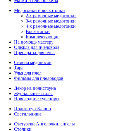
Матки и пчелопакеты
Медогонки и воскотопки
2-х рамочные медогонки
3-х рамочные медогонки
4-х рамочные медогонки
Воскотопки
Комплектующие
На помощь мастеру
Одежда для пчеловода
Препараты для пчел
Семена медоносов
Тара
Улья для пчел
Фильмы для пчеловодов
Декор из полистоуна
Журнальные столы
Новогодние сувениры
Полистоун Кашпо
Светильники
Статуэтки Ангелочки, ангелы
Столики