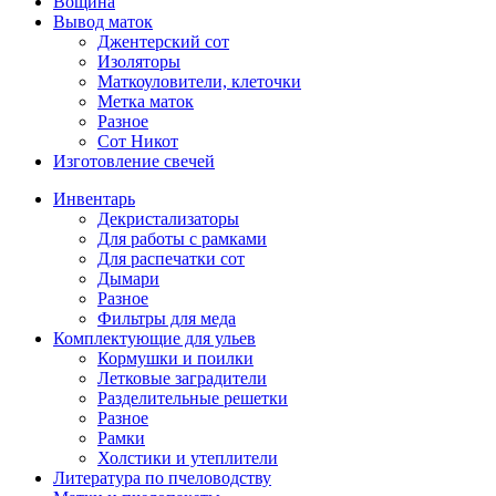
Вощина
Вывод маток
Джентерский сот
Изоляторы
Маткоуловители, клеточки
Метка маток
Разное
Сот Никот
Изготовление свечей
Инвентарь
Декристализаторы
Для работы с рамками
Для распечатки сот
Дымари
Разное
Фильтры для меда
Комплектующие для ульев
Кормушки и поилки
Летковые заградители
Разделительные решетки
Разное
Рамки
Холстики и утеплители
Литература по пчеловодству