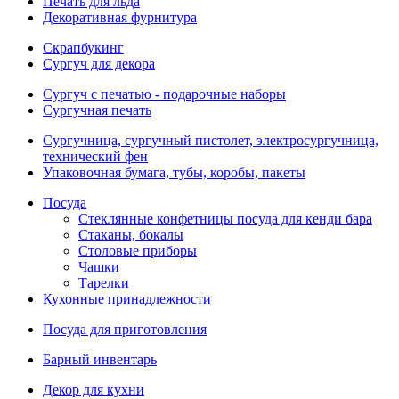
Печать для льда
Декоративная фурнитура
Скрапбукинг
Сургуч для декора
Сургуч с печатью - подарочные наборы
Сургучная печать
Сургучница, сургучный пистолет, электросургучница,
технический фен
Упаковочная бумага, тубы, коробы, пакеты
Посуда
Стеклянные конфетницы посуда для кенди бара
Стаканы, бокалы
Столовые приборы
Чашки
Тарелки
Кухонные принадлежности
Посуда для приготовления
Барный инвентарь
Декор для кухни