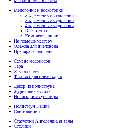
Матки и пчелопакеты
Медогонки и воскотопки
2-х рамочные медогонки
3-х рамочные медогонки
4-х рамочные медогонки
Воскотопки
Комплектующие
На помощь мастеру
Одежда для пчеловода
Препараты для пчел
Семена медоносов
Тара
Улья для пчел
Фильмы для пчеловодов
Декор из полистоуна
Журнальные столы
Новогодние сувениры
Полистоун Кашпо
Светильники
Статуэтки Ангелочки, ангелы
Столики