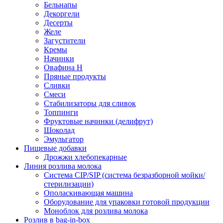
Бельнапы
Декоргели
Десерты
Желe
Загустители
Кремы
Начинки
Овафина Н
Пряные продукты
Сливки
Смеси
Стабилизаторы для сливок
Топпинги
Фруктовые начинки (делифрут)
Шоколад
Эмульгатор
Пищевые добавки
Дрожжи хлебопекарные
Линия розлива молока
Система CIP/SIP (система безразборной мойки/
стерилизации)
Ополаскивающая машина
Оборудование для упаковки готовой продукции
Моноблок для розлива молока
Розлив в bag-in-box