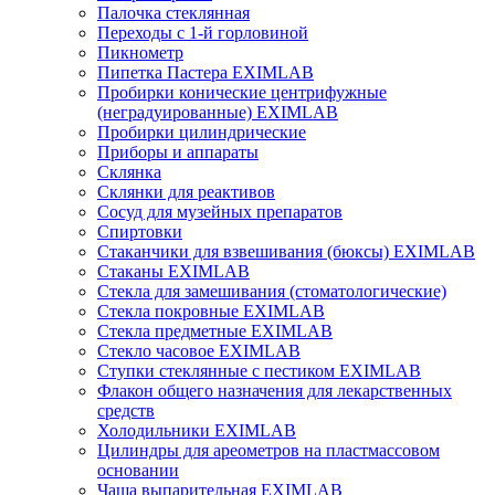
Палочка стеклянная
Переходы с 1-й горловиной
Пикнометр
Пипетка Пастера EXIMLAB
Пробирки конические центрифужные
(неградуированные) EXIMLAB
Пробирки цилиндрические
Приборы и аппараты
Склянка
Склянки для реактивов
Сосуд для музейных препаратов
Спиртовки
Стаканчики для взвешивания (бюксы) EXIMLAB
Стаканы EXIMLAB
Стекла для замешивания (стоматологические)
Стекла покровные EXIMLAB
Стекла предметные EXIMLAB
Стекло часовое EXIMLAB
Ступки стеклянные с пестиком EXIMLAB
Флакон общего назначения для лекарственных
средств
Холодильники EXIMLAB
Цилиндры для ареометров на пластмассовом
основании
Чаша выпарительная EXIMLAB