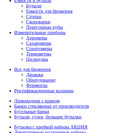
Емкости и бутыли
Бутыли
Емкости для брожения
Стопки
Скороварки
Перегонные кубы
Измерительные приборы
Аеромеры
Сахаромеры
Спиртомеры
Термометры
Цилиндры
Все для брожения
Дрожжи
Оборудование
Ферменты
Ректификационные колонны
Лимонадник с краном
Банки стеклянные от производителя
Бугельные банки
Бутыли, сулеи, большие бутылки
Бутылка с пробкой наборы АКЦИЯ
Декоративные подарочные наборы