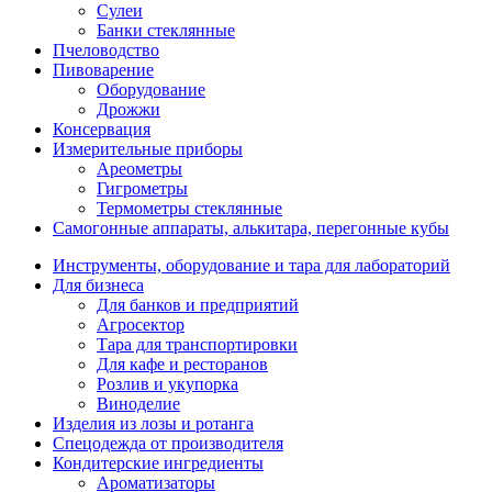
Сулеи
Банки стеклянные
Пчеловодство
Пивоварение
Оборудование
Дрожжи
Консервация
Измерительные приборы
Ареометры
Гигрометры
Термометры стеклянные
Самогонные аппараты, алькитара, перегонные кубы
Инструменты, оборудование и тара для лабораторий
Для бизнеса
Для банков и предприятий
Агросектор
Тара для транспортировки
Для кафе и ресторанов
Розлив и укупорка
Виноделие
Изделия из лозы и ротанга
Спецодежда от производителя
Кондитерские ингредиенты
Ароматизаторы