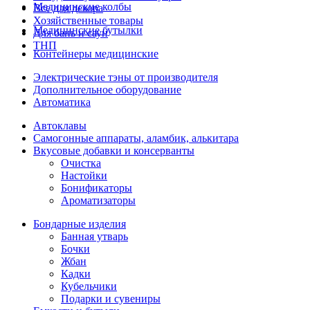
Медицинские колбы
Все для декора
Хозяйственные товары
Медицинские бутылки
Для бань и саун
ТНП
Контейнеры медицинские
Электрические тэны от производителя
Дополнительное оборудование
Автоматика
Автоклавы
Самогонные аппараты, аламбик, алькитара
Вкусовые добавки и консерванты
Очистка
Настойки
Бонификаторы
Ароматизаторы
Бондарные изделия
Банная утварь
Бочки
Жбан
Кадки
Кубельчики
Подарки и сувениры