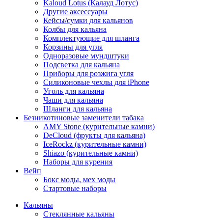
Kaloud Lotus (Калауд Лотус)
Другие аксессуары
Кейсы/сумки для кальянов
Колбы для кальяна
Комплектующие для шланга
Корзины для угля
Одноразовые мундштуки
Подсветка для кальяна
Приборы для розжига угля
Силиконовые чехлы для iPhone
Уголь для кальяна
Чаши для кальяна
Шланги для кальяна
Безникотиновые заменители табака
AMY Stone (курительные камни)
DeCloud (фрукты для кальяна)
IceRockz (курительные камни)
Shiazo (курительные камни)
Наборы для курения
Вейп
Бокс моды, мех моды
Стартовые наборы
Кальяны
Стеклянные кальяны