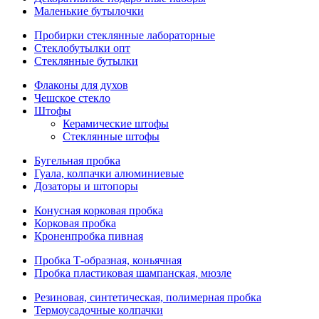
Маленькие бутылочки
Пробирки стеклянные лабораторные
Стеклобутылки опт
Стеклянные бутылки
Флаконы для духов
Чешское стекло
Штофы
Керамические штофы
Стеклянные штофы
Бугельная пробка
Гуала, колпачки алюминиевые
Дозаторы и штопоры
Конусная корковая пробка
Корковая пробка
Кроненпробка пивная
Пробка Т-образная, коньячная
Пробка пластиковая шампанская, мюзле
Резиновая, синтетическая, полимерная пробка
Термоусадочные колпачки