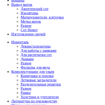
Вощина
Вывод маток
Джентерский сот
Изоляторы
Маткоуловители, клеточки
Метка маток
Разное
Сот Никот
Изготовление свечей
Инвентарь
Декристализаторы
Для работы с рамками
Для распечатки сот
Дымари
Разное
Фильтры для меда
Комплектующие для ульев
Кормушки и поилки
Летковые заградители
Разделительные решетки
Разное
Рамки
Холстики и утеплители
Литература по пчеловодству