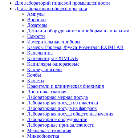
Для лабораторий пищевой промышленности
Для лаборатории общего профиля
Ампулы
Воронки
Дозаторы
Детали и оборудование к приборам и аппаратам
Емкости
Измерительные приборы
Камеры Горяева, Фукса-Розенталя EXIMLAB
Капельница
Капельницы EXIMLAB
Капилляры одноразовые
Каплеуловители
Колбы
Кюветы
Красители и клиническая биохимия
Лопаточка глазная
Лабораторная мерная посуда
Лабораторная посуда из пластика
Лабораторная посуда из фарфора
Лабораторная посуда общего назначения
Лабораторное оборудование
Лабораторные принадлежности
Мешалка стеклянная
Микробюретка