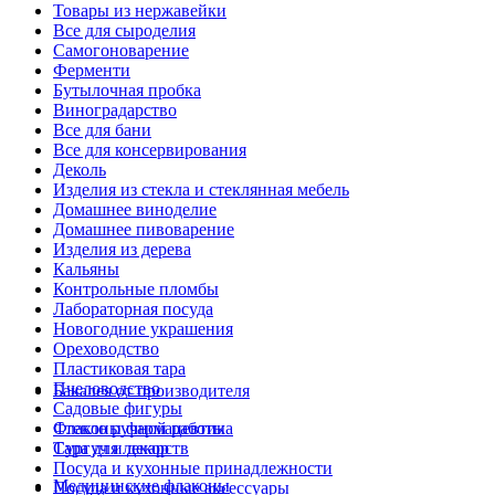
Товары из нержавейки
Все для сыроделия
Самогоноварение
Ферменти
Бутылочная пробка
Виноградарство
Все для бани
Все для консервирования
Деколь
Изделия из стекла и стеклянная мебель
Домашнее виноделие
Домашнее пивоварение
Изделия из дерева
Кальяны
Контрольные пломбы
Лабораторная посуда
Новогодние украшения
Ореховодство
Пластиковая тара
Пчеловодство
Бакалея от производителя
Садовые фигуры
Стекло ручной работы
Флаконы фармацевтика
Сургуч и декор
Тара для лекарств
Посуда и кухонные принадлежности
Медицинские флаконы
Посуда и кухонные аксессуары