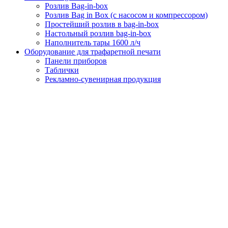
Розлив Bag-in-box
Розлив Bag in Box (с насосом и компрессором)
Простейший розлив в bag-in-box
Настольный розлив bag-in-box
Наполнитель тары 1600 л/ч
Оборудование для трафаретной печати
Панели приборов
Таблички
Рекламно-сувенирная продукция