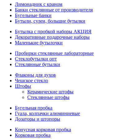
Лимонадник с краном
Банки стеклянные от производителя
Бугельные банки
Бутыли, сулеи, большие бутылки
Бутылка с пробкой наборы АКЦИЯ
Декоративные подарочные наборы
Маленькие бутылочки
Пробирки стеклянные лабораторные
Стеклобутылки опт
Стеклянные бутылки
Флаконы для духов
Чешское стекло
Штофы
Керамические штофы
Стеклянные штофы
Бугельная пробка
Гуала, колпачки алюминиевые
Дозаторы и штопоры
Конусная корковая пробка
Корковая пробка