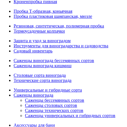
Кроненпробка пивная
Пробка Т-образная, коньячная
Пробка пластиковая шампанская, мюзле
Резиновая, синтетическая, полимерная пробка
Термоусадочные колпачки
Защита и уход за виноградом
Инструменты для виноградарства и садоводства
Садовый инвентарь
Саженцы винограда бессемянных сортов
Саженцы винограда кишмиш
Столовые сорта винограда
Технические сорта винограда
Универсальные и гибридные сорта
Саженцы винограда
Саженцы бессемянных сортов
Саженцы столовых сортов
Саженцы технических сортов
Саженцы универсальных и гибридных сортов
Аксессуары для бани