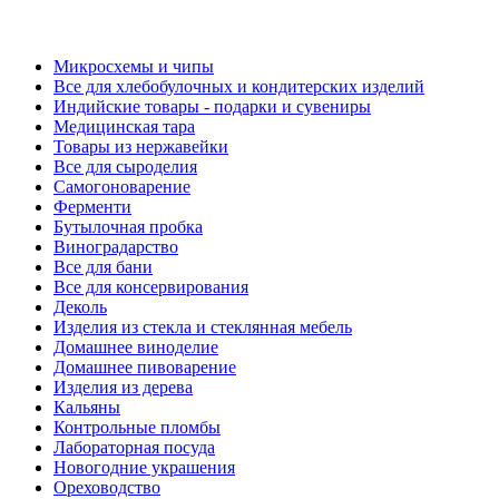
Микросхемы и чипы
Все для хлебобулочных и кондитерских изделий
Индийские товары - подарки и сувениры
Медицинская тара
Товары из нержавейки
Все для сыроделия
Самогоноварение
Ферменти
Бутылочная пробка
Виноградарство
Все для бани
Все для консервирования
Деколь
Изделия из стекла и стеклянная мебель
Домашнее виноделие
Домашнее пивоварение
Изделия из дерева
Кальяны
Контрольные пломбы
Лабораторная посуда
Новогодние украшения
Ореховодство