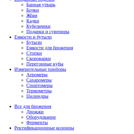
Банная утварь
Бочки
Жбан
Кадки
Кубельчики
Подарки и сувениры
Емкости и бутыли
Бутыли
Емкости для брожения
Стопки
Скороварки
Перегонные кубы
Измерительные приборы
Аеромеры
Сахаромеры
Спиртомеры
Термометры
Цилиндры
Все для брожения
Дрожжи
Оборудование
Ферменты
Ректификационные колонны