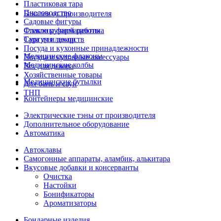
Пластиковая тара
Пчеловодство
Бакалея от производителя
Садовые фигуры
Стекло ручной работы
Флаконы фармацевтика
Сургуч и декор
Тара для лекарств
Посуда и кухонные принадлежности
Медицинские флаконы
Посуда и кухонные аксессуары
Медицинские колбы
Все для декора
Хозяйственные товары
Медицинские бутылки
Для бань и саун
ТНП
Контейнеры медицинские
Электрические тэны от производителя
Дополнительное оборудование
Автоматика
Автоклавы
Самогонные аппараты, аламбик, алькитара
Вкусовые добавки и консерванты
Очистка
Настойки
Бонификаторы
Ароматизаторы
Бондарные изделия