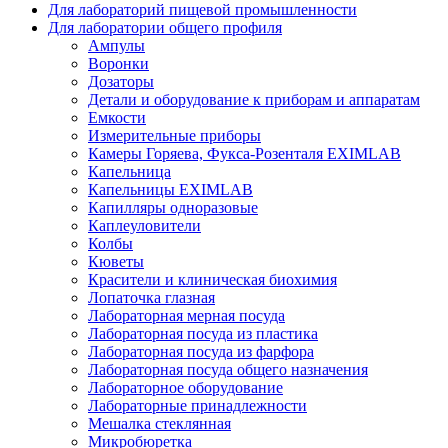
Для лабораторий пищевой промышленности
Для лаборатории общего профиля
Ампулы
Воронки
Дозаторы
Детали и оборудование к приборам и аппаратам
Емкости
Измерительные приборы
Камеры Горяева, Фукса-Розенталя EXIMLAB
Капельница
Капельницы EXIMLAB
Капилляры одноразовые
Каплеуловители
Колбы
Кюветы
Красители и клиническая биохимия
Лопаточка глазная
Лабораторная мерная посуда
Лабораторная посуда из пластика
Лабораторная посуда из фарфора
Лабораторная посуда общего назначения
Лабораторное оборудование
Лабораторные принадлежности
Мешалка стеклянная
Микробюретка