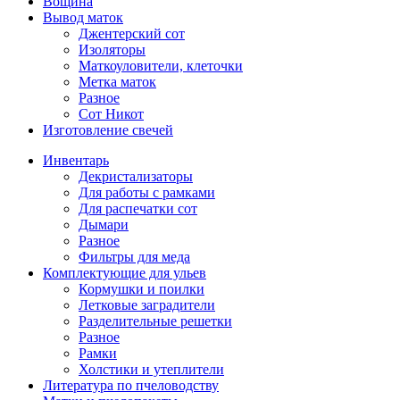
Вощина
Вывод маток
Джентерский сот
Изоляторы
Маткоуловители, клеточки
Метка маток
Разное
Сот Никот
Изготовление свечей
Инвентарь
Декристализаторы
Для работы с рамками
Для распечатки сот
Дымари
Разное
Фильтры для меда
Комплектующие для ульев
Кормушки и поилки
Летковые заградители
Разделительные решетки
Разное
Рамки
Холстики и утеплители
Литература по пчеловодству