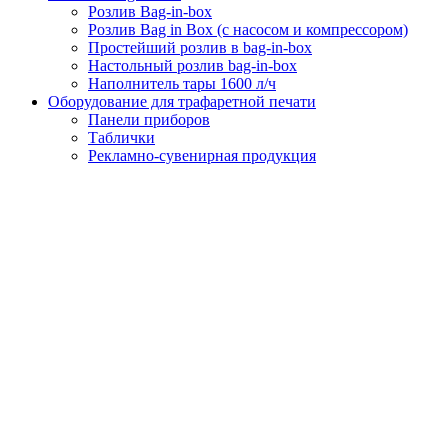
Розлив Bag-in-box
Розлив Bag in Box (с насосом и компрессором)
Простейший розлив в bag-in-box
Настольный розлив bag-in-box
Наполнитель тары 1600 л/ч
Оборудование для трафаретной печати
Панели приборов
Таблички
Рекламно-сувенирная продукция