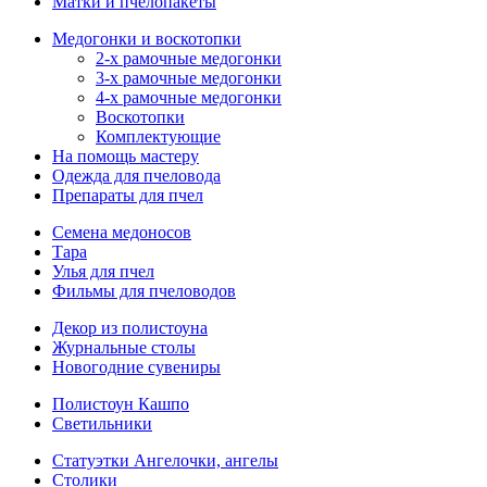
Матки и пчелопакеты
Медогонки и воскотопки
2-х рамочные медогонки
3-х рамочные медогонки
4-х рамочные медогонки
Воскотопки
Комплектующие
На помощь мастеру
Одежда для пчеловода
Препараты для пчел
Семена медоносов
Тара
Улья для пчел
Фильмы для пчеловодов
Декор из полистоуна
Журнальные столы
Новогодние сувениры
Полистоун Кашпо
Светильники
Статуэтки Ангелочки, ангелы
Столики