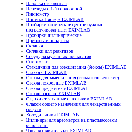
Палочка стеклянная
Переходы с 1-й горловиной
Пикнометр
Пипетка Пастера EXIMLAB
Пробирки конические центрифужные
(неградуированные) EXIMLAB
Пробирки цилиндрические
Приборы и аппараты
Склянка
Склянки для реактивов
Сосуд для музейных препаратов
Спиртовки
Стаканчики для взвешивания (бюксы) EXIMLAB
Стаканы EXIMLAB
Стекла для замешивания (стоматологические)
Стекла покровные EXIMLAB
Стекла предметные EXIMLAB
Стекло часовое EXIMLAB
Ступки стеклянные с пестиком EXIMLAB
Флакон общего назначения для лекарственных
средств
Холодильники EXIMLAB
Цилиндры для ареометров на пластмассовом
основании
Чаша выпарительная EXIMLAB