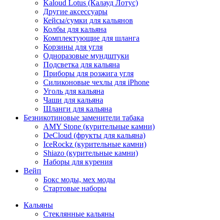
Kaloud Lotus (Калауд Лотус)
Другие аксессуары
Кейсы/сумки для кальянов
Колбы для кальяна
Комплектующие для шланга
Корзины для угля
Одноразовые мундштуки
Подсветка для кальяна
Приборы для розжига угля
Силиконовые чехлы для iPhone
Уголь для кальяна
Чаши для кальяна
Шланги для кальяна
Безникотиновые заменители табака
AMY Stone (курительные камни)
DeCloud (фрукты для кальяна)
IceRockz (курительные камни)
Shiazo (курительные камни)
Наборы для курения
Вейп
Бокс моды, мех моды
Стартовые наборы
Кальяны
Стеклянные кальяны