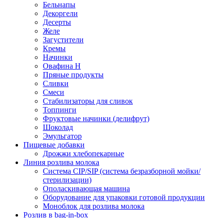
Бельнапы
Декоргели
Десерты
Желe
Загустители
Кремы
Начинки
Овафина Н
Пряные продукты
Сливки
Смеси
Стабилизаторы для сливок
Топпинги
Фруктовые начинки (делифрут)
Шоколад
Эмульгатор
Пищевые добавки
Дрожжи хлебопекарные
Линия розлива молока
Система CIP/SIP (система безразборной мойки/
стерилизации)
Ополаскивающая машина
Оборудование для упаковки готовой продукции
Моноблок для розлива молока
Розлив в bag-in-box