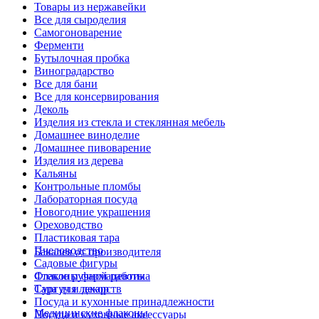
Товары из нержавейки
Все для сыроделия
Самогоноварение
Ферменти
Бутылочная пробка
Виноградарство
Все для бани
Все для консервирования
Деколь
Изделия из стекла и стеклянная мебель
Домашнее виноделие
Домашнее пивоварение
Изделия из дерева
Кальяны
Контрольные пломбы
Лабораторная посуда
Новогодние украшения
Ореховодство
Пластиковая тара
Пчеловодство
Бакалея от производителя
Садовые фигуры
Стекло ручной работы
Флаконы фармацевтика
Сургуч и декор
Тара для лекарств
Посуда и кухонные принадлежности
Медицинские флаконы
Посуда и кухонные аксессуары