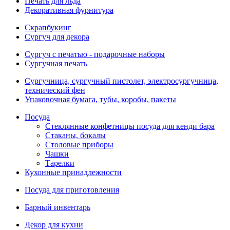
Печать для льда
Декоративная фурнитура
Скрапбукинг
Сургуч для декора
Сургуч с печатью - подарочные наборы
Сургучная печать
Сургучница, сургучный пистолет, электросургучница,
технический фен
Упаковочная бумага, тубы, коробы, пакеты
Посуда
Стеклянные конфетницы посуда для кенди бара
Стаканы, бокалы
Столовые приборы
Чашки
Тарелки
Кухонные принадлежности
Посуда для приготовления
Барный инвентарь
Декор для кухни