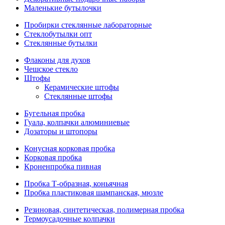
Маленькие бутылочки
Пробирки стеклянные лабораторные
Стеклобутылки опт
Стеклянные бутылки
Флаконы для духов
Чешское стекло
Штофы
Керамические штофы
Стеклянные штофы
Бугельная пробка
Гуала, колпачки алюминиевые
Дозаторы и штопоры
Конусная корковая пробка
Корковая пробка
Кроненпробка пивная
Пробка Т-образная, коньячная
Пробка пластиковая шампанская, мюзле
Резиновая, синтетическая, полимерная пробка
Термоусадочные колпачки