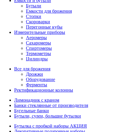
Емкости и бутыли
Бутыли
Емкости для брожения
Стопки
Скороварки
Перегонные кубы
Измерительные приборы
Аеромеры
Сахаромеры
Спиртомеры
Термометры
Цилиндры
Все для брожения
Дрожжи
Оборудование
Ферменты
Ректификационные колонны
Лимонадник с краном
Банки стеклянные от производителя
Бугельные банки
Бутыли, сулеи, большие бутылки
Бутылка с пробкой наборы АКЦИЯ
Декоративные подарочные наборы