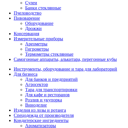
Сулеи
Банки стеклянные
Пчеловодство
Пивоварение
Оборудование
Дрожжи
Консервация
Измерительные приборы
Ареометры
Гигрометры
Термометры стеклянные
Самогонные аппараты, алькитара, перегонные кубы
Инструменты, оборудование и тара для лабораторий
Для бизнеса
Для банков и предприятий
Агросектор
Тара для транспортировки
Для кафе и ресторанов
Розлив и укупорка
Виноделие
Изделия из лозы и ротанга
Спецодежда от производителя
Кондитерские ингредиенты
Ароматизаторы