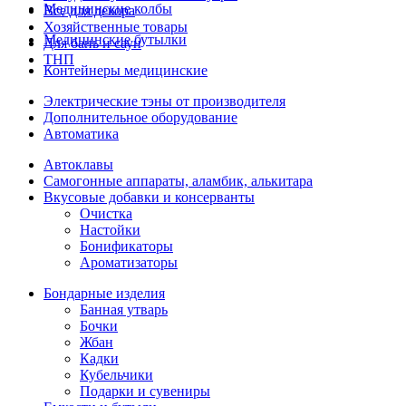
Медицинские колбы
Все для декора
Хозяйственные товары
Медицинские бутылки
Для бань и саун
ТНП
Контейнеры медицинские
Электрические тэны от производителя
Дополнительное оборудование
Автоматика
Автоклавы
Самогонные аппараты, аламбик, алькитара
Вкусовые добавки и консерванты
Очистка
Настойки
Бонификаторы
Ароматизаторы
Бондарные изделия
Банная утварь
Бочки
Жбан
Кадки
Кубельчики
Подарки и сувениры