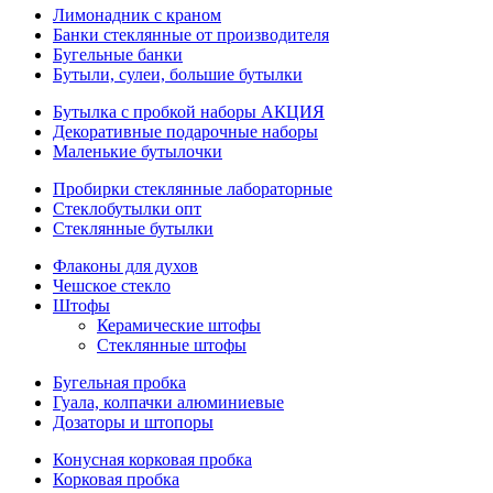
Лимонадник с краном
Банки стеклянные от производителя
Бугельные банки
Бутыли, сулеи, большие бутылки
Бутылка с пробкой наборы АКЦИЯ
Декоративные подарочные наборы
Маленькие бутылочки
Пробирки стеклянные лабораторные
Стеклобутылки опт
Стеклянные бутылки
Флаконы для духов
Чешское стекло
Штофы
Керамические штофы
Стеклянные штофы
Бугельная пробка
Гуала, колпачки алюминиевые
Дозаторы и штопоры
Конусная корковая пробка
Корковая пробка