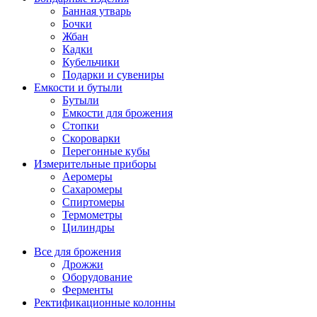
Банная утварь
Бочки
Жбан
Кадки
Кубельчики
Подарки и сувениры
Емкости и бутыли
Бутыли
Емкости для брожения
Стопки
Скороварки
Перегонные кубы
Измерительные приборы
Аеромеры
Сахаромеры
Спиртомеры
Термометры
Цилиндры
Все для брожения
Дрожжи
Оборудование
Ферменты
Ректификационные колонны