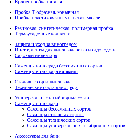
Кроненпробка пивная
Пробка Т-образная, коньячная
Пробка пластиковая шампанская, мюзле
Резиновая, синтетическая, полимерная пробка
Термоусадочные колпачки
Защита и уход за виноградом
Инструменты для виноградарства и садоводства
Садовый инвентарь
Саженцы винограда бессемянных сортов
Саженцы винограда кишмиш
Столовые сорта винограда
Технические сорта винограда
Универсальные и гибридные сорта
Саженцы винограда
Саженцы бессемянных сортов
Саженцы столовых сортов
Саженцы технических сортов
Саженцы универсальных и гибридных сортов
Аксессуары для бани