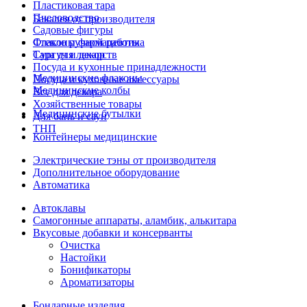
Пластиковая тара
Пчеловодство
Бакалея от производителя
Садовые фигуры
Стекло ручной работы
Флаконы фармацевтика
Сургуч и декор
Тара для лекарств
Посуда и кухонные принадлежности
Медицинские флаконы
Посуда и кухонные аксессуары
Медицинские колбы
Все для декора
Хозяйственные товары
Медицинские бутылки
Для бань и саун
ТНП
Контейнеры медицинские
Электрические тэны от производителя
Дополнительное оборудование
Автоматика
Автоклавы
Самогонные аппараты, аламбик, алькитара
Вкусовые добавки и консерванты
Очистка
Настойки
Бонификаторы
Ароматизаторы
Бондарные изделия