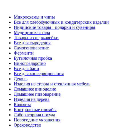
Микросхемы и чипы
Все для хлебобулочных и кондитерских изделий
Индийские товары - подарки и сувениры
Медицинская тара
Товары из нержавейки
Все для сыроделия
Самогоноварение
Ферменти
Бутылочная пробка
Виноградарство
Все для бани
Все для консервирования
Деколь
Изделия из стекла и стеклянная мебель
Домашнее виноделие
Домашнее пивоварение
Изделия из дерева
Кальяны
Контрольные пломбы
Лабораторная посуда
Новогодние украшения
Ореховодство