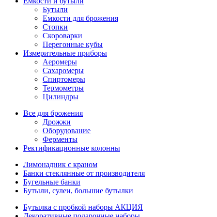
Емкости и бутыли
Бутыли
Емкости для брожения
Стопки
Скороварки
Перегонные кубы
Измерительные приборы
Аеромеры
Сахаромеры
Спиртомеры
Термометры
Цилиндры
Все для брожения
Дрожжи
Оборудование
Ферменты
Ректификационные колонны
Лимонадник с краном
Банки стеклянные от производителя
Бугельные банки
Бутыли, сулеи, большие бутылки
Бутылка с пробкой наборы АКЦИЯ
Декоративные подарочные наборы