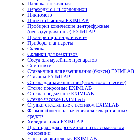
Палочка стеклянная
Переходы с 1-й горловиной
Пикнометр
Пипетка Пастера EXIMLAB
Пробирки конические центрифужные
(неградуированные) EXIMLAB
Пробирки цилиндрические
Приборы и аппараты
Склянка
Склянки для реактивов
Сосуд для музейных препаратов
Спиртовки
Стаканчики для взвешивания (бюксы) EXIMLAB
Стаканы EXIMLAB
Стекла для замешивания (стоматологические)
Стекла покровные EXIMLAB
Стекла предметные EXIMLAB
Стекло часовое EXIMLAB
Ступки стеклянные с пестиком EXIMLAB
Флакон общего назначения для лекарственных
средств
Холодильники EXIMLAB
Цилиндры для ареометров на пластмассовом
основании
Чаша выпарительная EXIMLAB