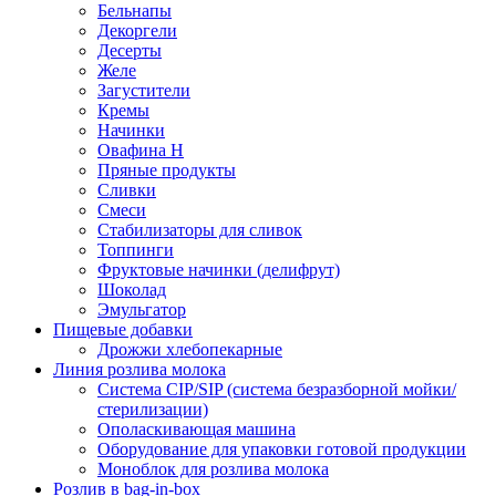
Бельнапы
Декоргели
Десерты
Желe
Загустители
Кремы
Начинки
Овафина Н
Пряные продукты
Сливки
Смеси
Стабилизаторы для сливок
Топпинги
Фруктовые начинки (делифрут)
Шоколад
Эмульгатор
Пищевые добавки
Дрожжи хлебопекарные
Линия розлива молока
Система CIP/SIP (система безразборной мойки/
стерилизации)
Ополаскивающая машина
Оборудование для упаковки готовой продукции
Моноблок для розлива молока
Розлив в bag-in-box