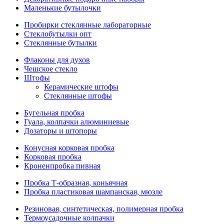
Маленькие бутылочки
Пробирки стеклянные лабораторные
Стеклобутылки опт
Стеклянные бутылки
Флаконы для духов
Чешское стекло
Штофы
Керамические штофы
Стеклянные штофы
Бугельная пробка
Гуала, колпачки алюминиевые
Дозаторы и штопоры
Конусная корковая пробка
Корковая пробка
Кроненпробка пивная
Пробка Т-образная, коньячная
Пробка пластиковая шампанская, мюзле
Резиновая, синтетическая, полимерная пробка
Термоусадочные колпачки