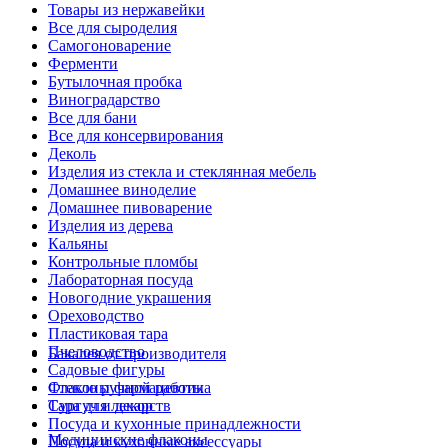
Товары из нержавейки
Все для сыроделия
Самогоноварение
Ферменти
Бутылочная пробка
Виноградарство
Все для бани
Все для консервирования
Деколь
Изделия из стекла и стеклянная мебель
Домашнее виноделие
Домашнее пивоварение
Изделия из дерева
Кальяны
Контрольные пломбы
Лабораторная посуда
Новогодние украшения
Ореховодство
Пластиковая тара
Пчеловодство
Бакалея от производителя
Садовые фигуры
Стекло ручной работы
Флаконы фармацевтика
Сургуч и декор
Тара для лекарств
Посуда и кухонные принадлежности
Медицинские флаконы
Посуда и кухонные аксессуары