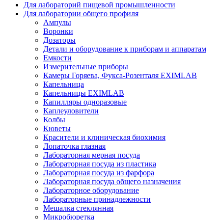
Для лабораторий пищевой промышленности
Для лаборатории общего профиля
Ампулы
Воронки
Дозаторы
Детали и оборудование к приборам и аппаратам
Емкости
Измерительные приборы
Камеры Горяева, Фукса-Розенталя EXIMLAB
Капельница
Капельницы EXIMLAB
Капилляры одноразовые
Каплеуловители
Колбы
Кюветы
Красители и клиническая биохимия
Лопаточка глазная
Лабораторная мерная посуда
Лабораторная посуда из пластика
Лабораторная посуда из фарфора
Лабораторная посуда общего назначения
Лабораторное оборудование
Лабораторные принадлежности
Мешалка стеклянная
Микробюретка