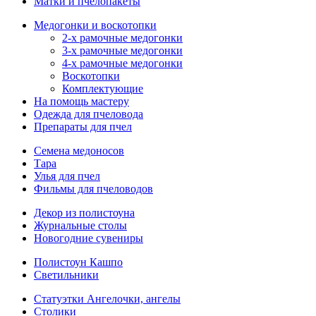
Матки и пчелопакеты
Медогонки и воскотопки
2-х рамочные медогонки
3-х рамочные медогонки
4-х рамочные медогонки
Воскотопки
Комплектующие
На помощь мастеру
Одежда для пчеловода
Препараты для пчел
Семена медоносов
Тара
Улья для пчел
Фильмы для пчеловодов
Декор из полистоуна
Журнальные столы
Новогодние сувениры
Полистоун Кашпо
Светильники
Статуэтки Ангелочки, ангелы
Столики