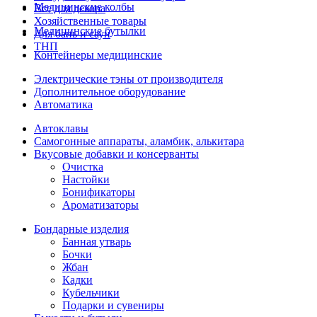
Медицинские колбы
Все для декора
Хозяйственные товары
Медицинские бутылки
Для бань и саун
ТНП
Контейнеры медицинские
Электрические тэны от производителя
Дополнительное оборудование
Автоматика
Автоклавы
Самогонные аппараты, аламбик, алькитара
Вкусовые добавки и консерванты
Очистка
Настойки
Бонификаторы
Ароматизаторы
Бондарные изделия
Банная утварь
Бочки
Жбан
Кадки
Кубельчики
Подарки и сувениры