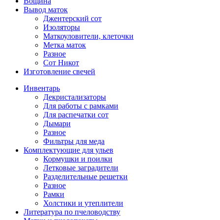
Вощина
Вывод маток
Джентерский сот
Изоляторы
Маткоуловители, клеточки
Метка маток
Разное
Сот Никот
Изготовление свечей
Инвентарь
Декристализаторы
Для работы с рамками
Для распечатки сот
Дымари
Разное
Фильтры для меда
Комплектующие для ульев
Кормушки и поилки
Летковые заградители
Разделительные решетки
Разное
Рамки
Холстики и утеплители
Литература по пчеловодству