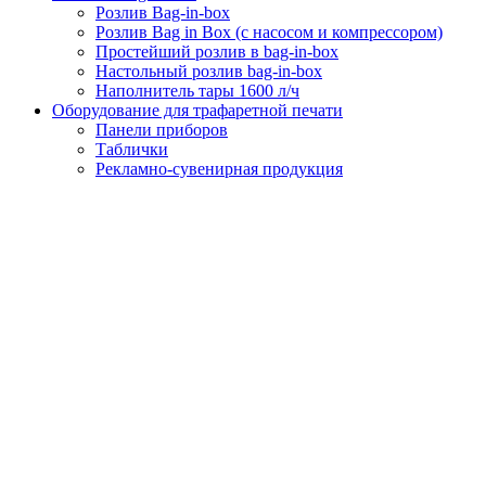
Розлив Bag-in-box
Розлив Bag in Box (с насосом и компрессором)
Простейший розлив в bag-in-box
Настольный розлив bag-in-box
Наполнитель тары 1600 л/ч
Оборудование для трафаретной печати
Панели приборов
Таблички
Рекламно-сувенирная продукция