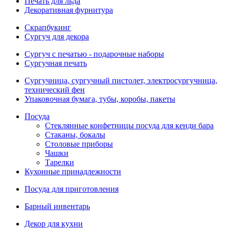
Печать для льда
Декоративная фурнитура
Скрапбукинг
Сургуч для декора
Сургуч с печатью - подарочные наборы
Сургучная печать
Сургучница, сургучный пистолет, электросургучница,
технический фен
Упаковочная бумага, тубы, коробы, пакеты
Посуда
Стеклянные конфетницы посуда для кенди бара
Стаканы, бокалы
Столовые приборы
Чашки
Тарелки
Кухонные принадлежности
Посуда для приготовления
Барный инвентарь
Декор для кухни