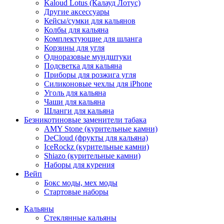
Kaloud Lotus (Калауд Лотус)
Другие аксессуары
Кейсы/сумки для кальянов
Колбы для кальяна
Комплектующие для шланга
Корзины для угля
Одноразовые мундштуки
Подсветка для кальяна
Приборы для розжига угля
Силиконовые чехлы для iPhone
Уголь для кальяна
Чаши для кальяна
Шланги для кальяна
Безникотиновые заменители табака
AMY Stone (курительные камни)
DeCloud (фрукты для кальяна)
IceRockz (курительные камни)
Shiazo (курительные камни)
Наборы для курения
Вейп
Бокс моды, мех моды
Стартовые наборы
Кальяны
Стеклянные кальяны