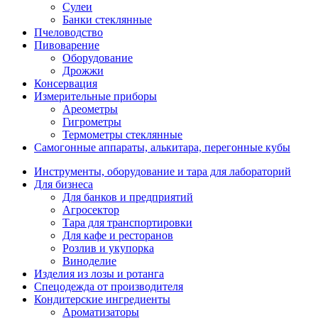
Сулеи
Банки стеклянные
Пчеловодство
Пивоварение
Оборудование
Дрожжи
Консервация
Измерительные приборы
Ареометры
Гигрометры
Термометры стеклянные
Самогонные аппараты, алькитара, перегонные кубы
Инструменты, оборудование и тара для лабораторий
Для бизнеса
Для банков и предприятий
Агросектор
Тара для транспортировки
Для кафе и ресторанов
Розлив и укупорка
Виноделие
Изделия из лозы и ротанга
Спецодежда от производителя
Кондитерские ингредиенты
Ароматизаторы