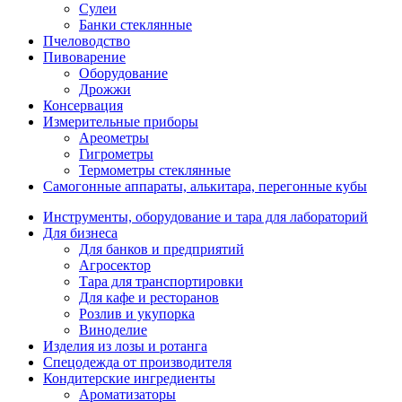
Сулеи
Банки стеклянные
Пчеловодство
Пивоварение
Оборудование
Дрожжи
Консервация
Измерительные приборы
Ареометры
Гигрометры
Термометры стеклянные
Самогонные аппараты, алькитара, перегонные кубы
Инструменты, оборудование и тара для лабораторий
Для бизнеса
Для банков и предприятий
Агросектор
Тара для транспортировки
Для кафе и ресторанов
Розлив и укупорка
Виноделие
Изделия из лозы и ротанга
Спецодежда от производителя
Кондитерские ингредиенты
Ароматизаторы