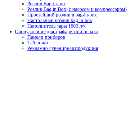
Розлив Bag-in-box
Розлив Bag in Box (с насосом и компрессором)
Простейший розлив в bag-in-box
Настольный розлив bag-in-box
Наполнитель тары 1600 л/ч
Оборудование для трафаретной печати
Панели приборов
Таблички
Рекламно-сувенирная продукция