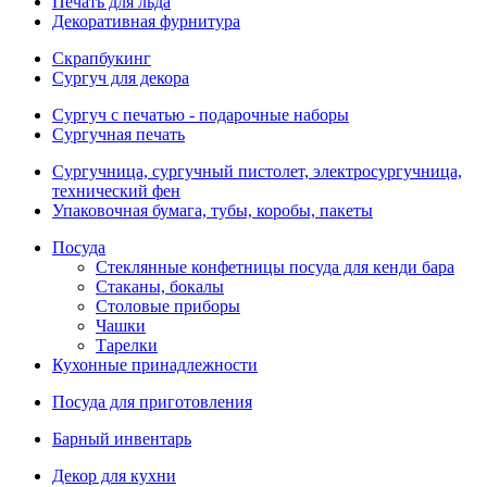
Печать для льда
Декоративная фурнитура
Скрапбукинг
Сургуч для декора
Сургуч с печатью - подарочные наборы
Сургучная печать
Сургучница, сургучный пистолет, электросургучница,
технический фен
Упаковочная бумага, тубы, коробы, пакеты
Посуда
Стеклянные конфетницы посуда для кенди бара
Стаканы, бокалы
Столовые приборы
Чашки
Тарелки
Кухонные принадлежности
Посуда для приготовления
Барный инвентарь
Декор для кухни