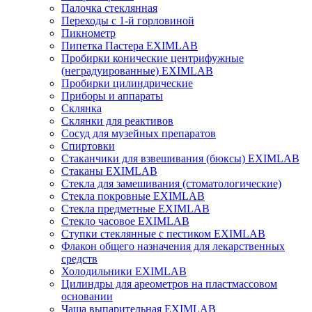
Палочка стеклянная
Переходы с 1-й горловиной
Пикнометр
Пипетка Пастера EXIMLAB
Пробирки конические центрифужные
(неградуированные) EXIMLAB
Пробирки цилиндрические
Приборы и аппараты
Склянка
Склянки для реактивов
Сосуд для музейных препаратов
Спиртовки
Стаканчики для взвешивания (бюксы) EXIMLAB
Стаканы EXIMLAB
Стекла для замешивания (стоматологические)
Стекла покровные EXIMLAB
Стекла предметные EXIMLAB
Стекло часовое EXIMLAB
Ступки стеклянные с пестиком EXIMLAB
Флакон общего назначения для лекарственных
средств
Холодильники EXIMLAB
Цилиндры для ареометров на пластмассовом
основании
Чаша выпарительная EXIMLAB