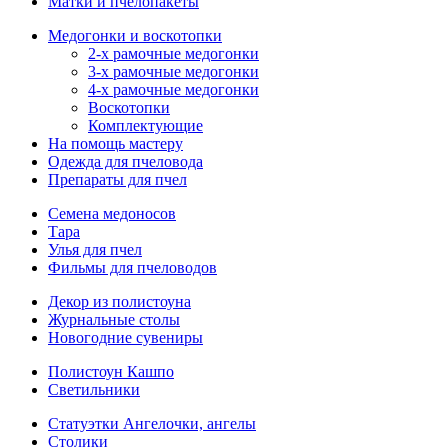
Матки и пчелопакеты
Медогонки и воскотопки
2-х рамочные медогонки
3-х рамочные медогонки
4-х рамочные медогонки
Воскотопки
Комплектующие
На помощь мастеру
Одежда для пчеловода
Препараты для пчел
Семена медоносов
Тара
Улья для пчел
Фильмы для пчеловодов
Декор из полистоуна
Журнальные столы
Новогодние сувениры
Полистоун Кашпо
Светильники
Статуэтки Ангелочки, ангелы
Столики