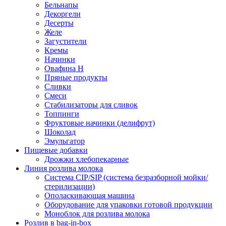
Бельнапы
Декоргели
Десерты
Желe
Загустители
Кремы
Начинки
Овафина Н
Пряные продукты
Сливки
Смеси
Стабилизаторы для сливок
Топпинги
Фруктовые начинки (делифрут)
Шоколад
Эмульгатор
Пищевые добавки
Дрожжи хлебопекарные
Линия розлива молока
Система CIP/SIP (система безразборной мойки/
стерилизации)
Ополаскивающая машина
Оборудование для упаковки готовой продукции
Моноблок для розлива молока
Розлив в bag-in-box