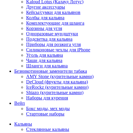
Kaloud Lotus (Калауд Лотус)
Другие аксессуары
Кейсы/сумки для кальянов
Колбы для кальяна
Комплектующие для шланга
Корзины для угля
Одноразовые мундштуки
Подсветка для кальяна
Приборы для розжига угля
Силиконовые чехлы для iPhone
Уголь для кальяна
Чаши для кальяна
Шланги для кальяна
Безникотиновые заменители табака
AMY Stone (курительные камни)
DeCloud (фрукты для кальяна)
IceRockz (курительные камни)
Shiazo (курительные камни)
Наборы для курения
Вейп
Бокс моды, мех моды
Стартовые наборы
Кальяны
Стеклянные кальяны