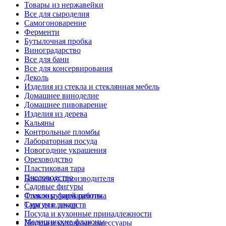
Товары из нержавейки
Все для сыроделия
Самогоноварение
Ферменти
Бутылочная пробка
Виноградарство
Все для бани
Все для консервирования
Деколь
Изделия из стекла и стеклянная мебель
Домашнее виноделие
Домашнее пивоварение
Изделия из дерева
Кальяны
Контрольные пломбы
Лабораторная посуда
Новогодние украшения
Ореховодство
Пластиковая тара
Пчеловодство
Бакалея от производителя
Садовые фигуры
Стекло ручной работы
Флаконы фармацевтика
Сургуч и декор
Тара для лекарств
Посуда и кухонные принадлежности
Медицинские флаконы
Посуда и кухонные аксессуары