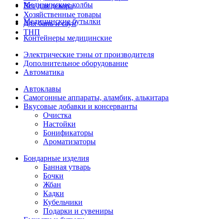
Медицинские колбы
Все для декора
Хозяйственные товары
Медицинские бутылки
Для бань и саун
ТНП
Контейнеры медицинские
Электрические тэны от производителя
Дополнительное оборудование
Автоматика
Автоклавы
Самогонные аппараты, аламбик, алькитара
Вкусовые добавки и консерванты
Очистка
Настойки
Бонификаторы
Ароматизаторы
Бондарные изделия
Банная утварь
Бочки
Жбан
Кадки
Кубельчики
Подарки и сувениры