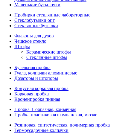
Маленькие бутылочки
Пробирки стеклянные лабораторные
Стеклобутылки опт
Стеклянные бутылки
Флаконы для духов
Чешское стекло
Штофы
Керамические штофы
Стеклянные штофы
Бугельная пробка
Гуала, колпачки алюминиевые
Дозаторы и штопоры
Конусная корковая пробка
Корковая пробка
Кроненпробка пивная
Пробка Т-образная, коньячная
Пробка пластиковая шампанская, мюзле
Резиновая, синтетическая, полимерная пробка
Термоусадочные колпачки