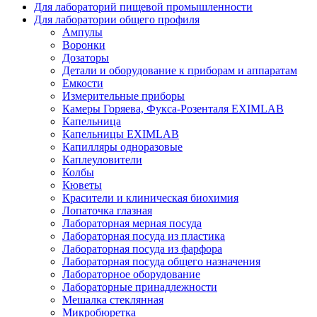
Для лабораторий пищевой промышленности
Для лаборатории общего профиля
Ампулы
Воронки
Дозаторы
Детали и оборудование к приборам и аппаратам
Емкости
Измерительные приборы
Камеры Горяева, Фукса-Розенталя EXIMLAB
Капельница
Капельницы EXIMLAB
Капилляры одноразовые
Каплеуловители
Колбы
Кюветы
Красители и клиническая биохимия
Лопаточка глазная
Лабораторная мерная посуда
Лабораторная посуда из пластика
Лабораторная посуда из фарфора
Лабораторная посуда общего назначения
Лабораторное оборудование
Лабораторные принадлежности
Мешалка стеклянная
Микробюретка