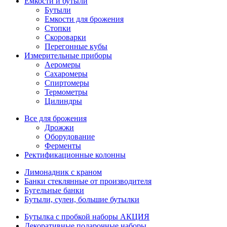
Емкости и бутыли
Бутыли
Емкости для брожения
Стопки
Скороварки
Перегонные кубы
Измерительные приборы
Аеромеры
Сахаромеры
Спиртомеры
Термометры
Цилиндры
Все для брожения
Дрожжи
Оборудование
Ферменты
Ректификационные колонны
Лимонадник с краном
Банки стеклянные от производителя
Бугельные банки
Бутыли, сулеи, большие бутылки
Бутылка с пробкой наборы АКЦИЯ
Декоративные подарочные наборы