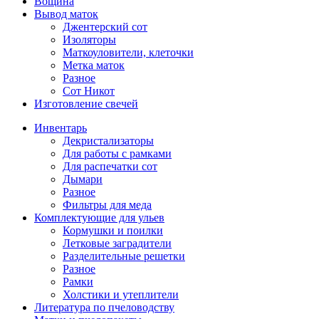
Вощина
Вывод маток
Джентерский сот
Изоляторы
Маткоуловители, клеточки
Метка маток
Разное
Сот Никот
Изготовление свечей
Инвентарь
Декристализаторы
Для работы с рамками
Для распечатки сот
Дымари
Разное
Фильтры для меда
Комплектующие для ульев
Кормушки и поилки
Летковые заградители
Разделительные решетки
Разное
Рамки
Холстики и утеплители
Литература по пчеловодству