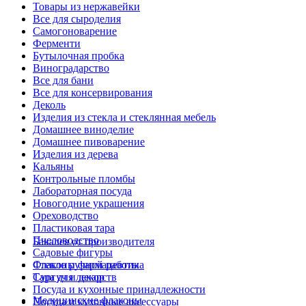
Товары из нержавейки
Все для сыроделия
Самогоноварение
Ферменти
Бутылочная пробка
Виноградарство
Все для бани
Все для консервирования
Деколь
Изделия из стекла и стеклянная мебель
Домашнее виноделие
Домашнее пивоварение
Изделия из дерева
Кальяны
Контрольные пломбы
Лабораторная посуда
Новогодние украшения
Ореховодство
Пластиковая тара
Пчеловодство
Бакалея от производителя
Садовые фигуры
Стекло ручной работы
Флаконы фармацевтика
Сургуч и декор
Тара для лекарств
Посуда и кухонные принадлежности
Медицинские флаконы
Посуда и кухонные аксессуары