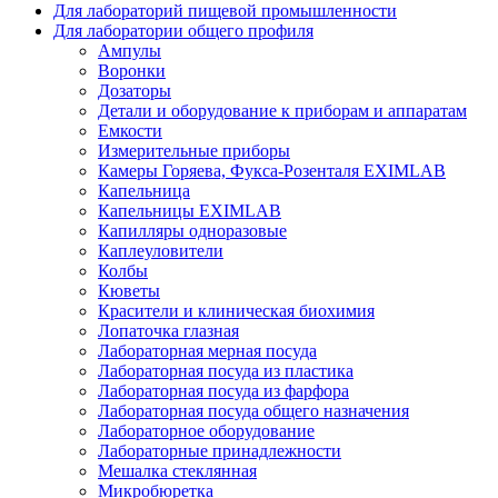
Для лабораторий пищевой промышленности
Для лаборатории общего профиля
Ампулы
Воронки
Дозаторы
Детали и оборудование к приборам и аппаратам
Емкости
Измерительные приборы
Камеры Горяева, Фукса-Розенталя EXIMLAB
Капельница
Капельницы EXIMLAB
Капилляры одноразовые
Каплеуловители
Колбы
Кюветы
Красители и клиническая биохимия
Лопаточка глазная
Лабораторная мерная посуда
Лабораторная посуда из пластика
Лабораторная посуда из фарфора
Лабораторная посуда общего назначения
Лабораторное оборудование
Лабораторные принадлежности
Мешалка стеклянная
Микробюретка