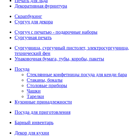
Печать для льда
Декоративная фурнитура
Скрапбукинг
Сургуч для декора
Сургуч с печатью - подарочные наборы
Сургучная печать
Сургучница, сургучный пистолет, электросургучница,
технический фен
Упаковочная бумага, тубы, коробы, пакеты
Посуда
Стеклянные конфетницы посуда для кенди бара
Стаканы, бокалы
Столовые приборы
Чашки
Тарелки
Кухонные принадлежности
Посуда для приготовления
Барный инвентарь
Декор для кухни