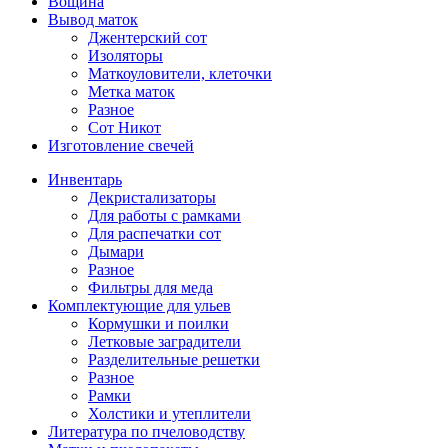
Вощина
Вывод маток
Джентерский сот
Изоляторы
Маткоуловители, клеточки
Метка маток
Разное
Сот Никот
Изготовление свечей
Инвентарь
Декристализаторы
Для работы с рамками
Для распечатки сот
Дымари
Разное
Фильтры для меда
Комплектующие для ульев
Кормушки и поилки
Летковые заградители
Разделительные решетки
Разное
Рамки
Холстики и утеплители
Литература по пчеловодству