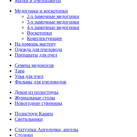
Матки и пчелопакеты
Медогонки и воскотопки
2-х рамочные медогонки
3-х рамочные медогонки
4-х рамочные медогонки
Воскотопки
Комплектующие
На помощь мастеру
Одежда для пчеловода
Препараты для пчел
Семена медоносов
Тара
Улья для пчел
Фильмы для пчеловодов
Декор из полистоуна
Журнальные столы
Новогодние сувениры
Полистоун Кашпо
Светильники
Статуэтки Ангелочки, ангелы
Столики