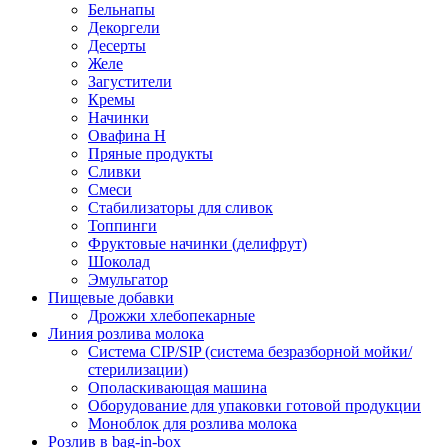
Бельнапы
Декоргели
Десерты
Желe
Загустители
Кремы
Начинки
Овафина Н
Пряные продукты
Сливки
Смеси
Стабилизаторы для сливок
Топпинги
Фруктовые начинки (делифрут)
Шоколад
Эмульгатор
Пищевые добавки
Дрожжи хлебопекарные
Линия розлива молока
Система CIP/SIP (система безразборной мойки/
стерилизации)
Ополаскивающая машина
Оборудование для упаковки готовой продукции
Моноблок для розлива молока
Розлив в bag-in-box