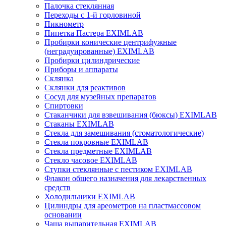
Палочка стеклянная
Переходы с 1-й горловиной
Пикнометр
Пипетка Пастера EXIMLAB
Пробирки конические центрифужные
(неградуированные) EXIMLAB
Пробирки цилиндрические
Приборы и аппараты
Склянка
Склянки для реактивов
Сосуд для музейных препаратов
Спиртовки
Стаканчики для взвешивания (бюксы) EXIMLAB
Стаканы EXIMLAB
Стекла для замешивания (стоматологические)
Стекла покровные EXIMLAB
Стекла предметные EXIMLAB
Стекло часовое EXIMLAB
Ступки стеклянные с пестиком EXIMLAB
Флакон общего назначения для лекарственных
средств
Холодильники EXIMLAB
Цилиндры для ареометров на пластмассовом
основании
Чаша выпарительная EXIMLAB