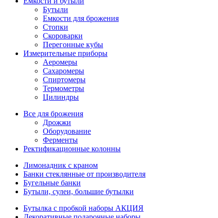
Емкости и бутыли
Бутыли
Емкости для брожения
Стопки
Скороварки
Перегонные кубы
Измерительные приборы
Аеромеры
Сахаромеры
Спиртомеры
Термометры
Цилиндры
Все для брожения
Дрожжи
Оборудование
Ферменты
Ректификационные колонны
Лимонадник с краном
Банки стеклянные от производителя
Бугельные банки
Бутыли, сулеи, большие бутылки
Бутылка с пробкой наборы АКЦИЯ
Декоративные подарочные наборы