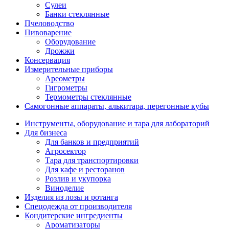
Сулеи
Банки стеклянные
Пчеловодство
Пивоварение
Оборудование
Дрожжи
Консервация
Измерительные приборы
Ареометры
Гигрометры
Термометры стеклянные
Самогонные аппараты, алькитара, перегонные кубы
Инструменты, оборудование и тара для лабораторий
Для бизнеса
Для банков и предприятий
Агросектор
Тара для транспортировки
Для кафе и ресторанов
Розлив и укупорка
Виноделие
Изделия из лозы и ротанга
Спецодежда от производителя
Кондитерские ингредиенты
Ароматизаторы