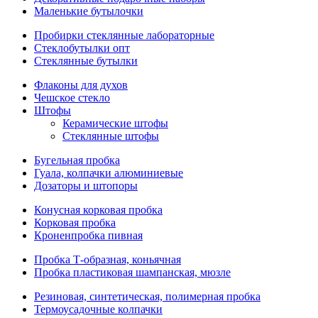
Маленькие бутылочки
Пробирки стеклянные лабораторные
Стеклобутылки опт
Стеклянные бутылки
Флаконы для духов
Чешское стекло
Штофы
Керамические штофы
Стеклянные штофы
Бугельная пробка
Гуала, колпачки алюминиевые
Дозаторы и штопоры
Конусная корковая пробка
Корковая пробка
Кроненпробка пивная
Пробка Т-образная, коньячная
Пробка пластиковая шампанская, мюзле
Резиновая, синтетическая, полимерная пробка
Термоусадочные колпачки