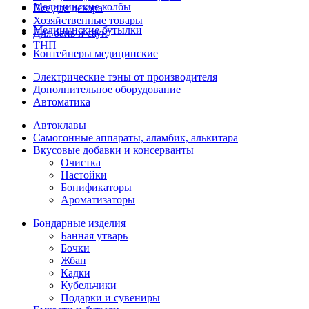
Медицинские колбы
Все для декора
Хозяйственные товары
Медицинские бутылки
Для бань и саун
ТНП
Контейнеры медицинские
Электрические тэны от производителя
Дополнительное оборудование
Автоматика
Автоклавы
Самогонные аппараты, аламбик, алькитара
Вкусовые добавки и консерванты
Очистка
Настойки
Бонификаторы
Ароматизаторы
Бондарные изделия
Банная утварь
Бочки
Жбан
Кадки
Кубельчики
Подарки и сувениры