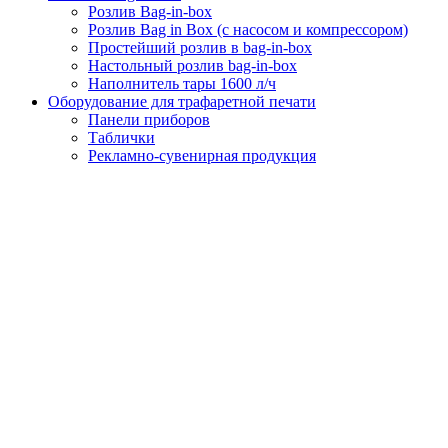
Розлив Bag-in-box
Розлив Bag in Box (с насосом и компрессором)
Простейший розлив в bag-in-box
Настольный розлив bag-in-box
Наполнитель тары 1600 л/ч
Оборудование для трафаретной печати
Панели приборов
Таблички
Рекламно-сувенирная продукция