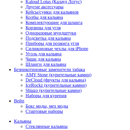
Kaloud Lotus (Калауд Лотус)
Другие аксессуары
Кейсы/сумки для кальянов
Колбы для кальяна
Комплектующие для шланга
Корзины для угля
Одноразовые мундштуки
Подсветка для кальяна
Приборы для розжига угля
Силиконовые чехлы для iPhone
Уголь для кальяна
Чаши для кальяна
Шланги для кальяна
Безникотиновые заменители табака
AMY Stone (курительные камни)
DeCloud (фрукты для кальяна)
IceRockz (курительные камни)
Shiazo (курительные камни)
Наборы для курения
Вейп
Бокс моды, мех моды
Стартовые наборы
Кальяны
Стеклянные кальяны