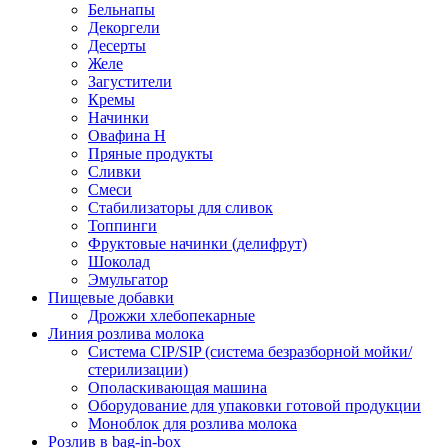
Бельнапы
Декоргели
Десерты
Желe
Загустители
Кремы
Начинки
Овафина Н
Пряные продукты
Сливки
Смеси
Стабилизаторы для сливок
Топпинги
Фруктовые начинки (делифрут)
Шоколад
Эмульгатор
Пищевые добавки
Дрожжи хлебопекарные
Линия розлива молока
Система CIP/SIP (система безразборной мойки/
стерилизации)
Ополаскивающая машина
Оборудование для упаковки готовой продукции
Моноблок для розлива молока
Розлив в bag-in-box