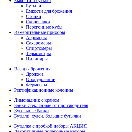
Емкости и бутыли
Бутыли
Емкости для брожения
Стопки
Скороварки
Перегонные кубы
Измерительные приборы
Аеромеры
Сахаромеры
Спиртомеры
Термометры
Цилиндры
Все для брожения
Дрожжи
Оборудование
Ферменты
Ректификационные колонны
Лимонадник с краном
Банки стеклянные от производителя
Бугельные банки
Бутыли, сулеи, большие бутылки
Бутылка с пробкой наборы АКЦИЯ
Декоративные подарочные наборы