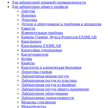
Для лабораторий пищевой промышленности
Для лаборатории общего профиля
Ампулы
Воронки
Дозаторы
Детали и оборудование к приборам и аппаратам
Емкости
Измерительные приборы
Камеры Горяева, Фукса-Розенталя EXIMLAB
Капельница
Капельницы EXIMLAB
Капилляры одноразовые
Каплеуловители
Колбы
Кюветы
Красители и клиническая биохимия
Лопаточка глазная
Лабораторная мерная посуда
Лабораторная посуда из пластика
Лабораторная посуда из фарфора
Лабораторная посуда общего назначения
Лабораторное оборудование
Лабораторные принадлежности
Мешалка стеклянная
Микробюретка