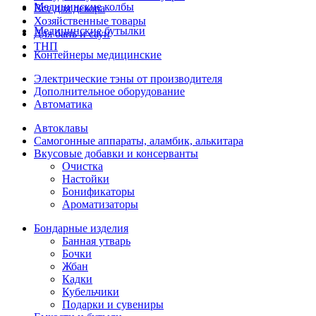
Медицинские колбы
Все для декора
Хозяйственные товары
Медицинские бутылки
Для бань и саун
ТНП
Контейнеры медицинские
Электрические тэны от производителя
Дополнительное оборудование
Автоматика
Автоклавы
Самогонные аппараты, аламбик, алькитара
Вкусовые добавки и консерванты
Очистка
Настойки
Бонификаторы
Ароматизаторы
Бондарные изделия
Банная утварь
Бочки
Жбан
Кадки
Кубельчики
Подарки и сувениры