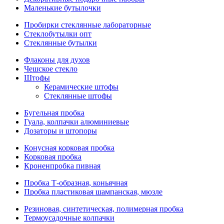
Маленькие бутылочки
Пробирки стеклянные лабораторные
Стеклобутылки опт
Стеклянные бутылки
Флаконы для духов
Чешское стекло
Штофы
Керамические штофы
Стеклянные штофы
Бугельная пробка
Гуала, колпачки алюминиевые
Дозаторы и штопоры
Конусная корковая пробка
Корковая пробка
Кроненпробка пивная
Пробка Т-образная, коньячная
Пробка пластиковая шампанская, мюзле
Резиновая, синтетическая, полимерная пробка
Термоусадочные колпачки