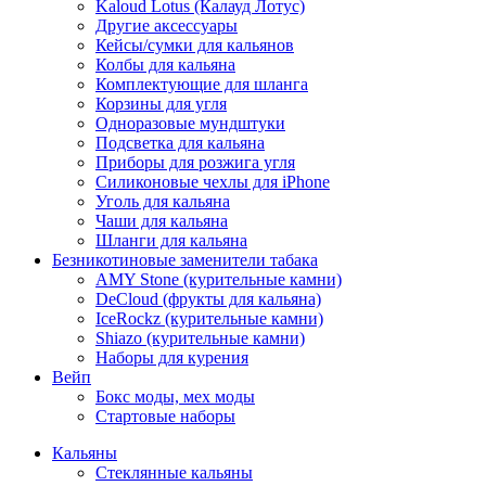
Kaloud Lotus (Калауд Лотус)
Другие аксессуары
Кейсы/сумки для кальянов
Колбы для кальяна
Комплектующие для шланга
Корзины для угля
Одноразовые мундштуки
Подсветка для кальяна
Приборы для розжига угля
Силиконовые чехлы для iPhone
Уголь для кальяна
Чаши для кальяна
Шланги для кальяна
Безникотиновые заменители табака
AMY Stone (курительные камни)
DeCloud (фрукты для кальяна)
IceRockz (курительные камни)
Shiazo (курительные камни)
Наборы для курения
Вейп
Бокс моды, мех моды
Стартовые наборы
Кальяны
Стеклянные кальяны