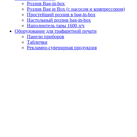
Розлив Bag-in-box
Розлив Bag in Box (с насосом и компрессором)
Простейший розлив в bag-in-box
Настольный розлив bag-in-box
Наполнитель тары 1600 л/ч
Оборудование для трафаретной печати
Панели приборов
Таблички
Рекламно-сувенирная продукция