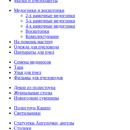
Матки и пчелопакеты
Медогонки и воскотопки
2-х рамочные медогонки
3-х рамочные медогонки
4-х рамочные медогонки
Воскотопки
Комплектующие
На помощь мастеру
Одежда для пчеловода
Препараты для пчел
Семена медоносов
Тара
Улья для пчел
Фильмы для пчеловодов
Декор из полистоуна
Журнальные столы
Новогодние сувениры
Полистоун Кашпо
Светильники
Статуэтки Ангелочки, ангелы
Столики