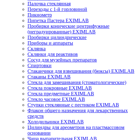
Палочка стеклянная
Переходы с 1-й горловиной
Пикнометр
Пипетка Пастера EXIMLAB
Пробирки конические центрифужные
(неградуированные) EXIMLAB
Пробирки цилиндрические
Приборы и аппараты
Склянка
Склянки для реактивов
Сосуд для музейных препаратов
Спиртовки
Стаканчики для взвешивания (бюксы) EXIMLAB
Стаканы EXIMLAB
Стекла для замешивания (стоматологические)
Стекла покровные EXIMLAB
Стекла предметные EXIMLAB
Стекло часовое EXIMLAB
Ступки стеклянные с пестиком EXIMLAB
Флакон общего назначения для лекарственных
средств
Холодильники EXIMLAB
Цилиндры для ареометров на пластмассовом
основании
Чаша выпарительная EXIMLAB