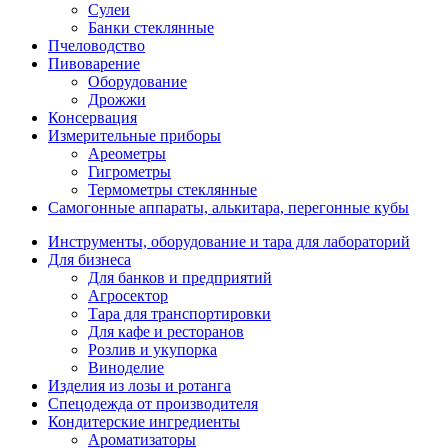
Сулеи
Банки стеклянные
Пчеловодство
Пивоварение
Оборудование
Дрожжи
Консервация
Измерительные приборы
Ареометры
Гигрометры
Термометры стеклянные
Самогонные аппараты, алькитара, перегонные кубы
Инструменты, оборудование и тара для лабораторий
Для бизнеса
Для банков и предприятий
Агросектор
Тара для транспортировки
Для кафе и ресторанов
Розлив и укупорка
Виноделие
Изделия из лозы и ротанга
Спецодежда от производителя
Кондитерские ингредиенты
Ароматизаторы