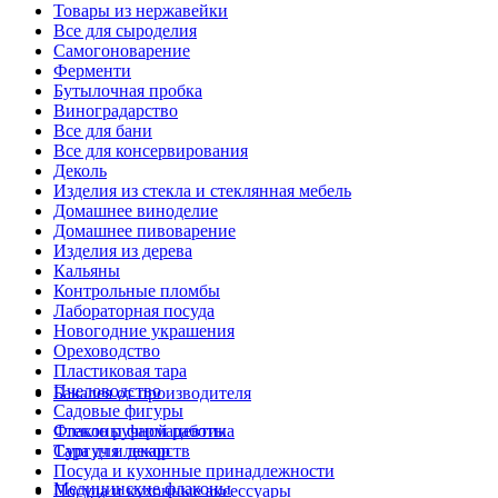
Товары из нержавейки
Все для сыроделия
Самогоноварение
Ферменти
Бутылочная пробка
Виноградарство
Все для бани
Все для консервирования
Деколь
Изделия из стекла и стеклянная мебель
Домашнее виноделие
Домашнее пивоварение
Изделия из дерева
Кальяны
Контрольные пломбы
Лабораторная посуда
Новогодние украшения
Ореховодство
Пластиковая тара
Пчеловодство
Бакалея от производителя
Садовые фигуры
Стекло ручной работы
Флаконы фармацевтика
Сургуч и декор
Тара для лекарств
Посуда и кухонные принадлежности
Медицинские флаконы
Посуда и кухонные аксессуары