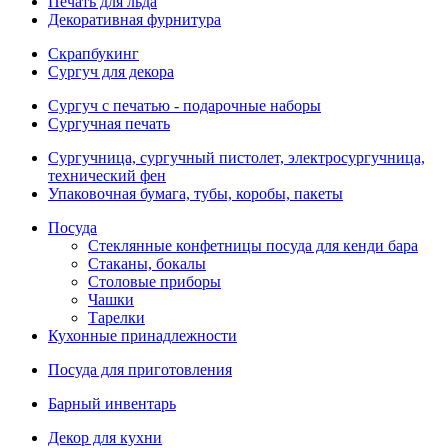
Печать для льда
Декоративная фурнитура
Скрапбукинг
Сургуч для декора
Сургуч с печатью - подарочные наборы
Сургучная печать
Сургучница, сургучный пистолет, электросургучница,
технический фен
Упаковочная бумага, тубы, коробы, пакеты
Посуда
Стеклянные конфетницы посуда для кенди бара
Стаканы, бокалы
Столовые приборы
Чашки
Тарелки
Кухонные принадлежности
Посуда для приготовления
Барный инвентарь
Декор для кухни