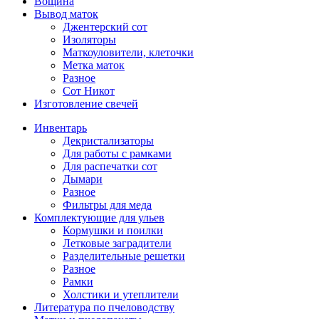
Вощина
Вывод маток
Джентерский сот
Изоляторы
Маткоуловители, клеточки
Метка маток
Разное
Сот Никот
Изготовление свечей
Инвентарь
Декристализаторы
Для работы с рамками
Для распечатки сот
Дымари
Разное
Фильтры для меда
Комплектующие для ульев
Кормушки и поилки
Летковые заградители
Разделительные решетки
Разное
Рамки
Холстики и утеплители
Литература по пчеловодству