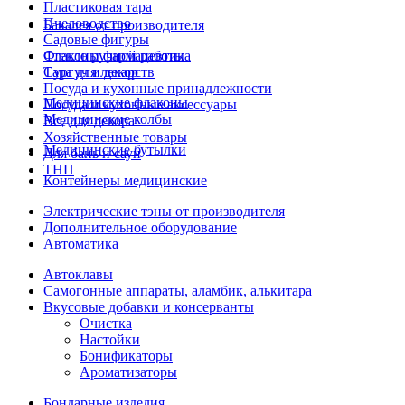
Пластиковая тара
Пчеловодство
Бакалея от производителя
Садовые фигуры
Стекло ручной работы
Флаконы фармацевтика
Сургуч и декор
Тара для лекарств
Посуда и кухонные принадлежности
Медицинские флаконы
Посуда и кухонные аксессуары
Медицинские колбы
Все для декора
Хозяйственные товары
Медицинские бутылки
Для бань и саун
ТНП
Контейнеры медицинские
Электрические тэны от производителя
Дополнительное оборудование
Автоматика
Автоклавы
Самогонные аппараты, аламбик, алькитара
Вкусовые добавки и консерванты
Очистка
Настойки
Бонификаторы
Ароматизаторы
Бондарные изделия