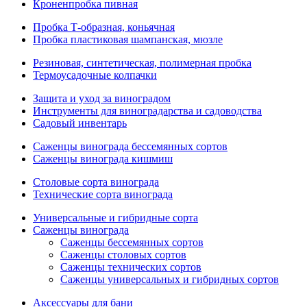
Кроненпробка пивная
Пробка Т-образная, коньячная
Пробка пластиковая шампанская, мюзле
Резиновая, синтетическая, полимерная пробка
Термоусадочные колпачки
Защита и уход за виноградом
Инструменты для виноградарства и садоводства
Садовый инвентарь
Саженцы винограда бессемянных сортов
Саженцы винограда кишмиш
Столовые сорта винограда
Технические сорта винограда
Универсальные и гибридные сорта
Саженцы винограда
Саженцы бессемянных сортов
Саженцы столовых сортов
Саженцы технических сортов
Саженцы универсальных и гибридных сортов
Аксессуары для бани