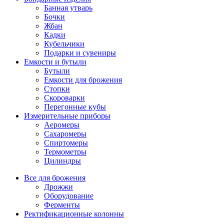
Банная утварь
Бочки
Жбан
Кадки
Кубельчики
Подарки и сувениры
Емкости и бутыли
Бутыли
Емкости для брожения
Стопки
Скороварки
Перегонные кубы
Измерительные приборы
Аеромеры
Сахаромеры
Спиртомеры
Термометры
Цилиндры
Все для брожения
Дрожжи
Оборудование
Ферменты
Ректификационные колонны