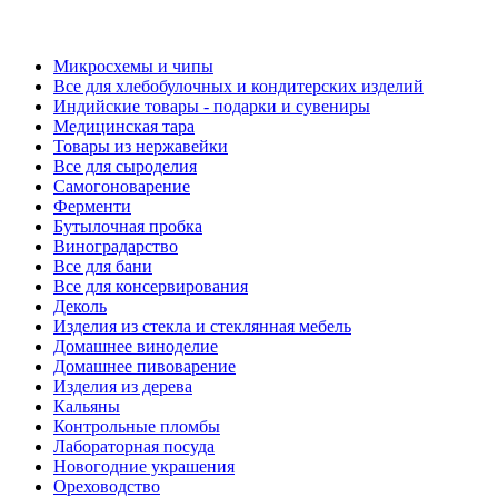
Микросхемы и чипы
Все для хлебобулочных и кондитерских изделий
Индийские товары - подарки и сувениры
Медицинская тара
Товары из нержавейки
Все для сыроделия
Самогоноварение
Ферменти
Бутылочная пробка
Виноградарство
Все для бани
Все для консервирования
Деколь
Изделия из стекла и стеклянная мебель
Домашнее виноделие
Домашнее пивоварение
Изделия из дерева
Кальяны
Контрольные пломбы
Лабораторная посуда
Новогодние украшения
Ореховодство