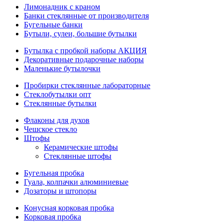
Лимонадник с краном
Банки стеклянные от производителя
Бугельные банки
Бутыли, сулеи, большие бутылки
Бутылка с пробкой наборы АКЦИЯ
Декоративные подарочные наборы
Маленькие бутылочки
Пробирки стеклянные лабораторные
Стеклобутылки опт
Стеклянные бутылки
Флаконы для духов
Чешское стекло
Штофы
Керамические штофы
Стеклянные штофы
Бугельная пробка
Гуала, колпачки алюминиевые
Дозаторы и штопоры
Конусная корковая пробка
Корковая пробка