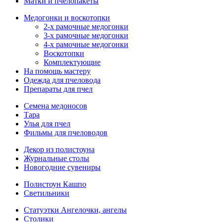
Матки и пчелопакеты
Медогонки и воскотопки
2-х рамочные медогонки
3-х рамочные медогонки
4-х рамочные медогонки
Воскотопки
Комплектующие
На помощь мастеру
Одежда для пчеловода
Препараты для пчел
Семена медоносов
Тара
Улья для пчел
Фильмы для пчеловодов
Декор из полистоуна
Журнальные столы
Новогодние сувениры
Полистоун Кашпо
Светильники
Статуэтки Ангелочки, ангелы
Столики