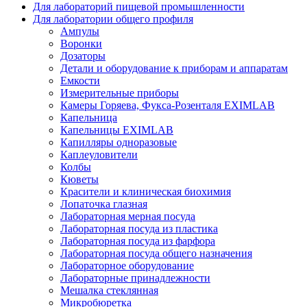
Для лабораторий пищевой промышленности
Для лаборатории общего профиля
Ампулы
Воронки
Дозаторы
Детали и оборудование к приборам и аппаратам
Емкости
Измерительные приборы
Камеры Горяева, Фукса-Розенталя EXIMLAB
Капельница
Капельницы EXIMLAB
Капилляры одноразовые
Каплеуловители
Колбы
Кюветы
Красители и клиническая биохимия
Лопаточка глазная
Лабораторная мерная посуда
Лабораторная посуда из пластика
Лабораторная посуда из фарфора
Лабораторная посуда общего назначения
Лабораторное оборудование
Лабораторные принадлежности
Мешалка стеклянная
Микробюретка