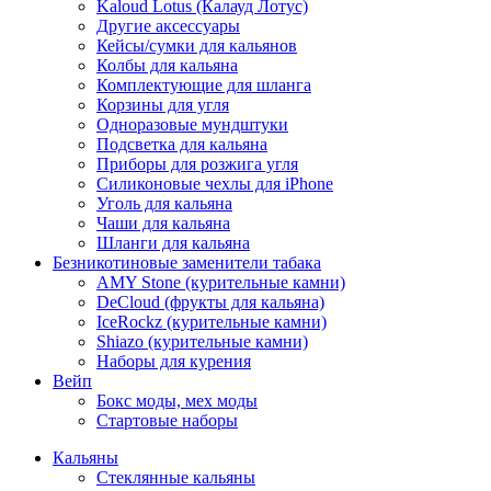
Kaloud Lotus (Калауд Лотус)
Другие аксессуары
Кейсы/сумки для кальянов
Колбы для кальяна
Комплектующие для шланга
Корзины для угля
Одноразовые мундштуки
Подсветка для кальяна
Приборы для розжига угля
Силиконовые чехлы для iPhone
Уголь для кальяна
Чаши для кальяна
Шланги для кальяна
Безникотиновые заменители табака
AMY Stone (курительные камни)
DeCloud (фрукты для кальяна)
IceRockz (курительные камни)
Shiazo (курительные камни)
Наборы для курения
Вейп
Бокс моды, мех моды
Стартовые наборы
Кальяны
Стеклянные кальяны