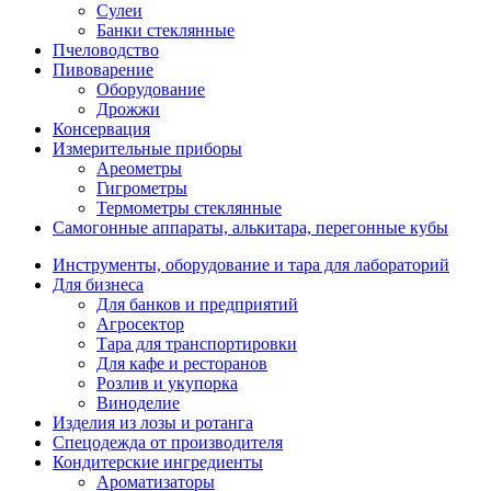
Сулеи
Банки стеклянные
Пчеловодство
Пивоварение
Оборудование
Дрожжи
Консервация
Измерительные приборы
Ареометры
Гигрометры
Термометры стеклянные
Самогонные аппараты, алькитара, перегонные кубы
Инструменты, оборудование и тара для лабораторий
Для бизнеса
Для банков и предприятий
Агросектор
Тара для транспортировки
Для кафе и ресторанов
Розлив и укупорка
Виноделие
Изделия из лозы и ротанга
Спецодежда от производителя
Кондитерские ингредиенты
Ароматизаторы