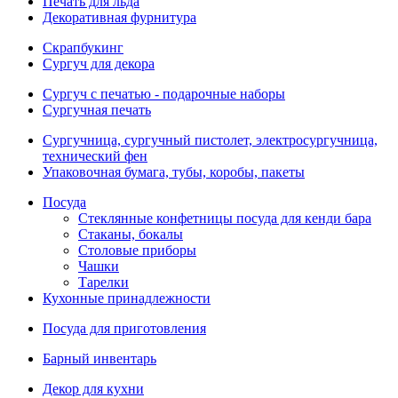
Печать для льда
Декоративная фурнитура
Скрапбукинг
Сургуч для декора
Сургуч с печатью - подарочные наборы
Сургучная печать
Сургучница, сургучный пистолет, электросургучница,
технический фен
Упаковочная бумага, тубы, коробы, пакеты
Посуда
Стеклянные конфетницы посуда для кенди бара
Стаканы, бокалы
Столовые приборы
Чашки
Тарелки
Кухонные принадлежности
Посуда для приготовления
Барный инвентарь
Декор для кухни