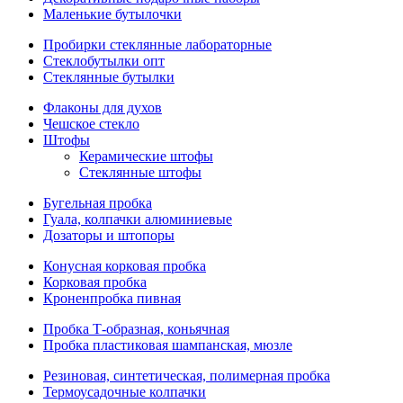
Маленькие бутылочки
Пробирки стеклянные лабораторные
Стеклобутылки опт
Стеклянные бутылки
Флаконы для духов
Чешское стекло
Штофы
Керамические штофы
Стеклянные штофы
Бугельная пробка
Гуала, колпачки алюминиевые
Дозаторы и штопоры
Конусная корковая пробка
Корковая пробка
Кроненпробка пивная
Пробка Т-образная, коньячная
Пробка пластиковая шампанская, мюзле
Резиновая, синтетическая, полимерная пробка
Термоусадочные колпачки