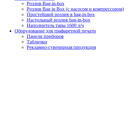
Розлив Bag-in-box
Розлив Bag in Box (с насосом и компрессором)
Простейший розлив в bag-in-box
Настольный розлив bag-in-box
Наполнитель тары 1600 л/ч
Оборудование для трафаретной печати
Панели приборов
Таблички
Рекламно-сувенирная продукция