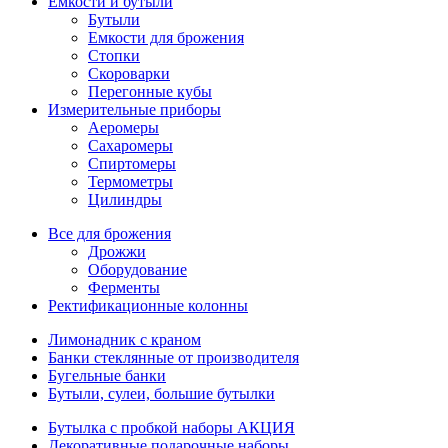
Емкости и бутыли
Бутыли
Емкости для брожения
Стопки
Скороварки
Перегонные кубы
Измерительные приборы
Аеромеры
Сахаромеры
Спиртомеры
Термометры
Цилиндры
Все для брожения
Дрожжи
Оборудование
Ферменты
Ректификационные колонны
Лимонадник с краном
Банки стеклянные от производителя
Бугельные банки
Бутыли, сулеи, большие бутылки
Бутылка с пробкой наборы АКЦИЯ
Декоративные подарочные наборы