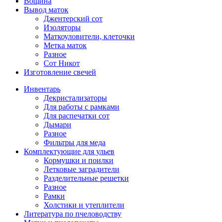
Вощина
Вывод маток
Джентерский сот
Изоляторы
Маткоуловители, клеточки
Метка маток
Разное
Сот Никот
Изготовление свечей
Инвентарь
Декристализаторы
Для работы с рамками
Для распечатки сот
Дымари
Разное
Фильтры для меда
Комплектующие для ульев
Кормушки и поилки
Летковые заградители
Разделительные решетки
Разное
Рамки
Холстики и утеплители
Литература по пчеловодству