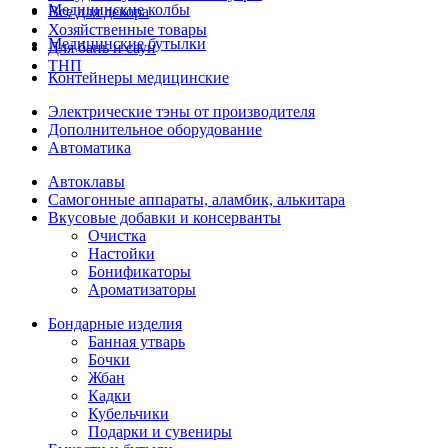
Медицинские колбы
Все для декора
Хозяйственные товары
Медицинские бутылки
Для бань и саун
ТНП
Контейнеры медицинские
Электрические тэны от производителя
Дополнительное оборудование
Автоматика
Автоклавы
Самогонные аппараты, аламбик, алькитара
Вкусовые добавки и консерванты
Очистка
Настойки
Бонификаторы
Ароматизаторы
Бондарные изделия
Банная утварь
Бочки
Жбан
Кадки
Кубельчики
Подарки и сувениры