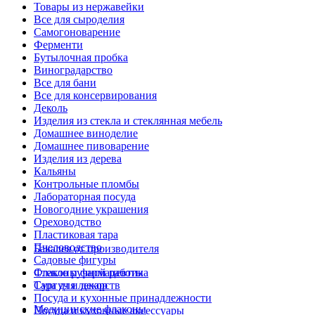
Товары из нержавейки
Все для сыроделия
Самогоноварение
Ферменти
Бутылочная пробка
Виноградарство
Все для бани
Все для консервирования
Деколь
Изделия из стекла и стеклянная мебель
Домашнее виноделие
Домашнее пивоварение
Изделия из дерева
Кальяны
Контрольные пломбы
Лабораторная посуда
Новогодние украшения
Ореховодство
Пластиковая тара
Пчеловодство
Бакалея от производителя
Садовые фигуры
Стекло ручной работы
Флаконы фармацевтика
Сургуч и декор
Тара для лекарств
Посуда и кухонные принадлежности
Медицинские флаконы
Посуда и кухонные аксессуары