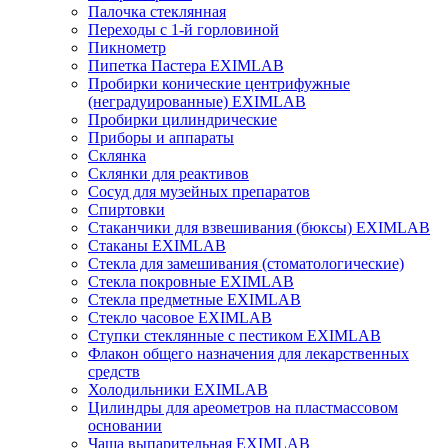
Палочка стеклянная
Переходы с 1-й горловиной
Пикнометр
Пипетка Пастера EXIMLAB
Пробирки конические центрифужные
(неградуированные) EXIMLAB
Пробирки цилиндрические
Приборы и аппараты
Склянка
Склянки для реактивов
Сосуд для музейных препаратов
Спиртовки
Стаканчики для взвешивания (бюксы) EXIMLAB
Стаканы EXIMLAB
Стекла для замешивания (стоматологические)
Стекла покровные EXIMLAB
Стекла предметные EXIMLAB
Стекло часовое EXIMLAB
Ступки стеклянные с пестиком EXIMLAB
Флакон общего назначения для лекарственных
средств
Холодильники EXIMLAB
Цилиндры для ареометров на пластмассовом
основании
Чаша выпарительная EXIMLAB