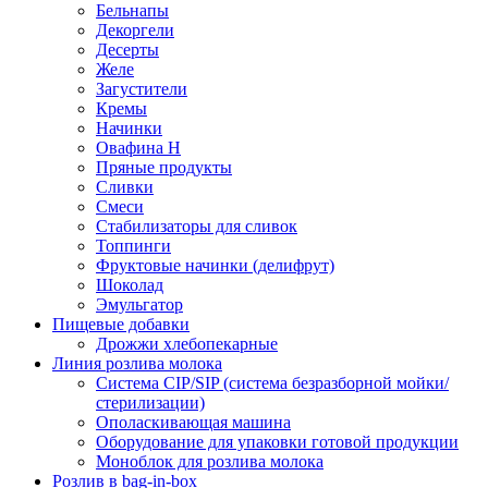
Бельнапы
Декоргели
Десерты
Желe
Загустители
Кремы
Начинки
Овафина Н
Пряные продукты
Сливки
Смеси
Стабилизаторы для сливок
Топпинги
Фруктовые начинки (делифрут)
Шоколад
Эмульгатор
Пищевые добавки
Дрожжи хлебопекарные
Линия розлива молока
Система CIP/SIP (система безразборной мойки/
стерилизации)
Ополаскивающая машина
Оборудование для упаковки готовой продукции
Моноблок для розлива молока
Розлив в bag-in-box