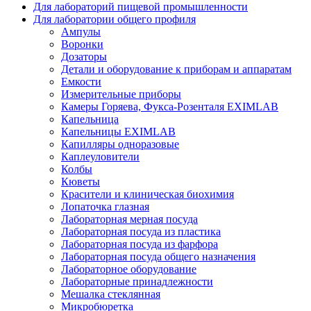
Для лабораторий пищевой промышленности
Для лаборатории общего профиля
Ампулы
Воронки
Дозаторы
Детали и оборудование к приборам и аппаратам
Емкости
Измерительные приборы
Камеры Горяева, Фукса-Розенталя EXIMLAB
Капельница
Капельницы EXIMLAB
Капилляры одноразовые
Каплеуловители
Колбы
Кюветы
Красители и клиническая биохимия
Лопаточка глазная
Лабораторная мерная посуда
Лабораторная посуда из пластика
Лабораторная посуда из фарфора
Лабораторная посуда общего назначения
Лабораторное оборудование
Лабораторные принадлежности
Мешалка стеклянная
Микробюретка