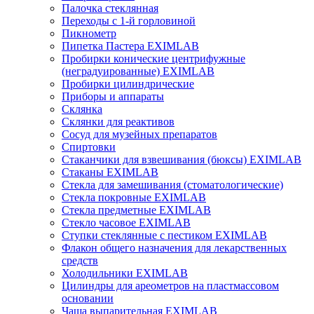
Палочка стеклянная
Переходы с 1-й горловиной
Пикнометр
Пипетка Пастера EXIMLAB
Пробирки конические центрифужные
(неградуированные) EXIMLAB
Пробирки цилиндрические
Приборы и аппараты
Склянка
Склянки для реактивов
Сосуд для музейных препаратов
Спиртовки
Стаканчики для взвешивания (бюксы) EXIMLAB
Стаканы EXIMLAB
Стекла для замешивания (стоматологические)
Стекла покровные EXIMLAB
Стекла предметные EXIMLAB
Стекло часовое EXIMLAB
Ступки стеклянные с пестиком EXIMLAB
Флакон общего назначения для лекарственных
средств
Холодильники EXIMLAB
Цилиндры для ареометров на пластмассовом
основании
Чаша выпарительная EXIMLAB