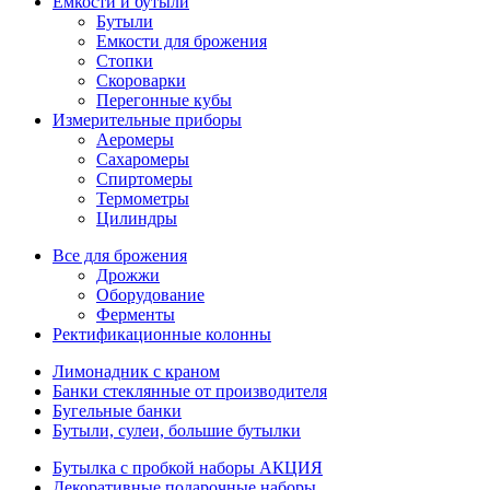
Емкости и бутыли
Бутыли
Емкости для брожения
Стопки
Скороварки
Перегонные кубы
Измерительные приборы
Аеромеры
Сахаромеры
Спиртомеры
Термометры
Цилиндры
Все для брожения
Дрожжи
Оборудование
Ферменты
Ректификационные колонны
Лимонадник с краном
Банки стеклянные от производителя
Бугельные банки
Бутыли, сулеи, большие бутылки
Бутылка с пробкой наборы АКЦИЯ
Декоративные подарочные наборы