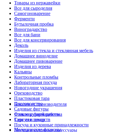
Товары из нержавейки
Все для сыроделия
Самогоноварение
Ферменти
Бутылочная пробка
Виноградарство
Все для бани
Все для консервирования
Деколь
Изделия из стекла и стеклянная мебель
Домашнее виноделие
Домашнее пивоварение
Изделия из дерева
Кальяны
Контрольные пломбы
Лабораторная посуда
Новогодние украшения
Ореховодство
Пластиковая тара
Пчеловодство
Бакалея от производителя
Садовые фигуры
Стекло ручной работы
Флаконы фармацевтика
Сургуч и декор
Тара для лекарств
Посуда и кухонные принадлежности
Медицинские флаконы
Посуда и кухонные аксессуары