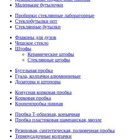
Маленькие бутылочки
Пробирки стеклянные лабораторные
Стеклобутылки опт
Стеклянные бутылки
Флаконы для духов
Чешское стекло
Штофы
Керамические штофы
Стеклянные штофы
Бугельная пробка
Гуала, колпачки алюминиевые
Дозаторы и штопоры
Конусная корковая пробка
Корковая пробка
Кроненпробка пивная
Пробка Т-образная, коньячная
Пробка пластиковая шампанская, мюзле
Резиновая, синтетическая, полимерная пробка
Термоусадочные колпачки