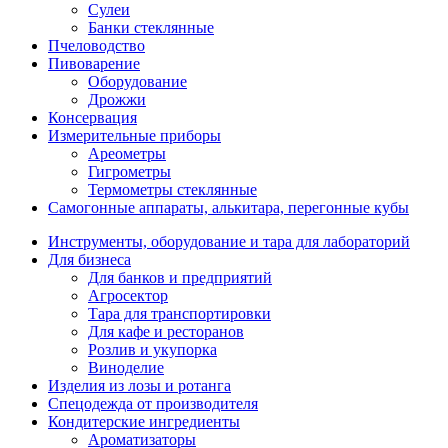
Сулеи
Банки стеклянные
Пчеловодство
Пивоварение
Оборудование
Дрожжи
Консервация
Измерительные приборы
Ареометры
Гигрометры
Термометры стеклянные
Самогонные аппараты, алькитара, перегонные кубы
Инструменты, оборудование и тара для лабораторий
Для бизнеса
Для банков и предприятий
Агросектор
Тара для транспортировки
Для кафе и ресторанов
Розлив и укупорка
Виноделие
Изделия из лозы и ротанга
Спецодежда от производителя
Кондитерские ингредиенты
Ароматизаторы