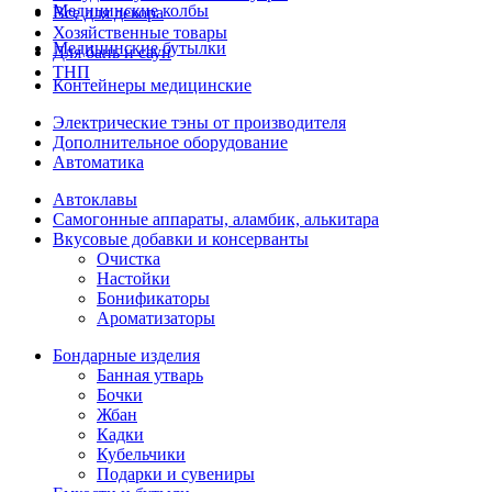
Медицинские колбы
Все для декора
Хозяйственные товары
Медицинские бутылки
Для бань и саун
ТНП
Контейнеры медицинские
Электрические тэны от производителя
Дополнительное оборудование
Автоматика
Автоклавы
Самогонные аппараты, аламбик, алькитара
Вкусовые добавки и консерванты
Очистка
Настойки
Бонификаторы
Ароматизаторы
Бондарные изделия
Банная утварь
Бочки
Жбан
Кадки
Кубельчики
Подарки и сувениры