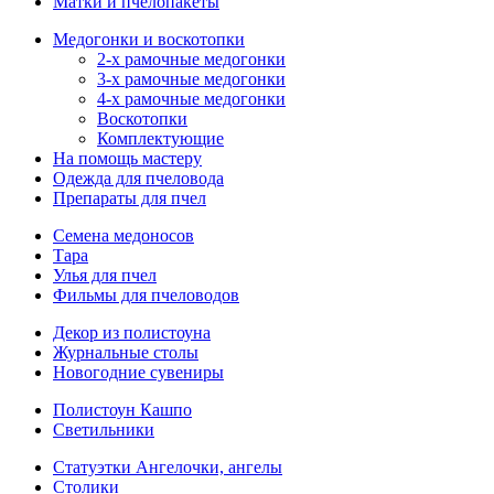
Матки и пчелопакеты
Медогонки и воскотопки
2-х рамочные медогонки
3-х рамочные медогонки
4-х рамочные медогонки
Воскотопки
Комплектующие
На помощь мастеру
Одежда для пчеловода
Препараты для пчел
Семена медоносов
Тара
Улья для пчел
Фильмы для пчеловодов
Декор из полистоуна
Журнальные столы
Новогодние сувениры
Полистоун Кашпо
Светильники
Статуэтки Ангелочки, ангелы
Столики