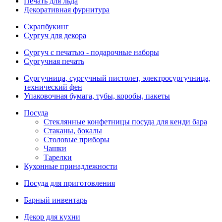
Печать для льда
Декоративная фурнитура
Скрапбукинг
Сургуч для декора
Сургуч с печатью - подарочные наборы
Сургучная печать
Сургучница, сургучный пистолет, электросургучница,
технический фен
Упаковочная бумага, тубы, коробы, пакеты
Посуда
Стеклянные конфетницы посуда для кенди бара
Стаканы, бокалы
Столовые приборы
Чашки
Тарелки
Кухонные принадлежности
Посуда для приготовления
Барный инвентарь
Декор для кухни