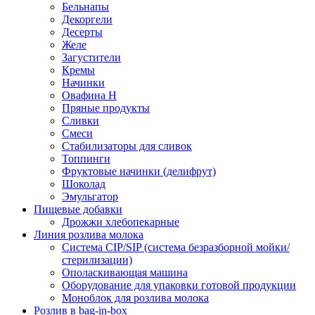
Бельнапы
Декоргели
Десерты
Желe
Загустители
Кремы
Начинки
Овафина Н
Пряные продукты
Сливки
Смеси
Стабилизаторы для сливок
Топпинги
Фруктовые начинки (делифрут)
Шоколад
Эмульгатор
Пищевые добавки
Дрожжи хлебопекарные
Линия розлива молока
Система CIP/SIP (система безразборной мойки/
стерилизации)
Ополаскивающая машина
Оборудование для упаковки готовой продукции
Моноблок для розлива молока
Розлив в bag-in-box