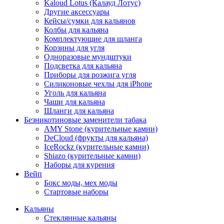
Kaloud Lotus (Калауд Лотус)
Другие аксессуары
Кейсы/сумки для кальянов
Колбы для кальяна
Комплектующие для шланга
Корзины для угля
Одноразовые мундштуки
Подсветка для кальяна
Приборы для розжига угля
Силиконовые чехлы для iPhone
Уголь для кальяна
Чаши для кальяна
Шланги для кальяна
Безникотиновые заменители табака
AMY Stone (курительные камни)
DeCloud (фрукты для кальяна)
IceRockz (курительные камни)
Shiazo (курительные камни)
Наборы для курения
Вейп
Бокс моды, мех моды
Стартовые наборы
Кальяны
Стеклянные кальяны