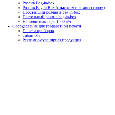
Розлив Bag-in-box
Розлив Bag in Box (с насосом и компрессором)
Простейший розлив в bag-in-box
Настольный розлив bag-in-box
Наполнитель тары 1600 л/ч
Оборудование для трафаретной печати
Панели приборов
Таблички
Рекламно-сувенирная продукция