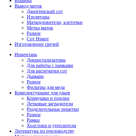
Вощина
Вывод маток
Джентерский сот
Изоляторы
Маткоуловители, клеточки
Метка маток
Разное
Сот Никот
Изготовление свечей
Инвентарь
Декристализаторы
Для работы с рамками
Для распечатки сот
Дымари
Разное
Фильтры для меда
Комплектующие для ульев
Кормушки и поилки
Летковые заградители
Разделительные решетки
Разное
Рамки
Холстики и утеплители
Литература по пчеловодству