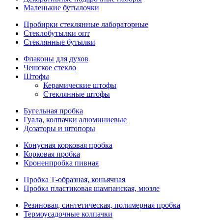
Маленькие бутылочки
Пробирки стеклянные лабораторные
Стеклобутылки опт
Стеклянные бутылки
Флаконы для духов
Чешское стекло
Штофы
Керамические штофы
Стеклянные штофы
Бугельная пробка
Гуала, колпачки алюминиевые
Дозаторы и штопоры
Конусная корковая пробка
Корковая пробка
Кроненпробка пивная
Пробка Т-образная, коньячная
Пробка пластиковая шампанская, мюзле
Резиновая, синтетическая, полимерная пробка
Термоусадочные колпачки