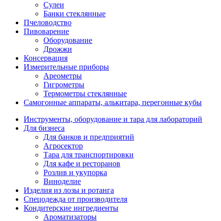
Сулеи
Банки стеклянные
Пчеловодство
Пивоварение
Оборудование
Дрожжи
Консервация
Измерительные приборы
Ареометры
Гигрометры
Термометры стеклянные
Самогонные аппараты, алькитара, перегонные кубы
Инструменты, оборудование и тара для лабораторий
Для бизнеса
Для банков и предприятий
Агросектор
Тара для транспортировки
Для кафе и ресторанов
Розлив и укупорка
Виноделие
Изделия из лозы и ротанга
Спецодежда от производителя
Кондитерские ингредиенты
Ароматизаторы