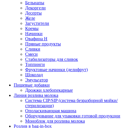
Бельнапы
Декоргели
Десерты
Желe
Загустители
Кремы
Начинки
Овафина Н
Пряные продукты
Сливки
Смеси
Стабилизаторы для сливок
Топпинги
Фруктовые начинки (делифрут)
Шоколад
Эмульгатор
Пищевые добавки
Дрожжи хлебопекарные
Линия розлива молока
Система CIP/SIP (система безразборной мойки/
стерилизации)
Ополаскивающая машина
Оборудование для упаковки готовой продукции
Моноблок для розлива молока
Розлив в bag-in-box