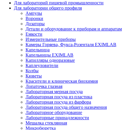
Для лабораторий пищевой промышленности
Для лаборатории общего профиля
Ампулы
Воронки
Дозаторы
Детали и оборудование к приборам и аппаратам
Емкости
Измерительные приборы
Камеры Горяева, Фукса-Розенталя EXIMLAB
Капельница
Капельницы EXIMLAB
Капилляры одноразовые
Каплеуловители
Колбы
Кюветы
Красители и клиническая биохимия
Лопаточка глазная
Лабораторная мерная посуда
Лабораторная посуда из пластика
Лабораторная посуда из фарфора
Лабораторная посуда общего назначения
Лабораторное оборудование
Лабораторные принадлежности
Мешалка стеклянная
Микробюретка