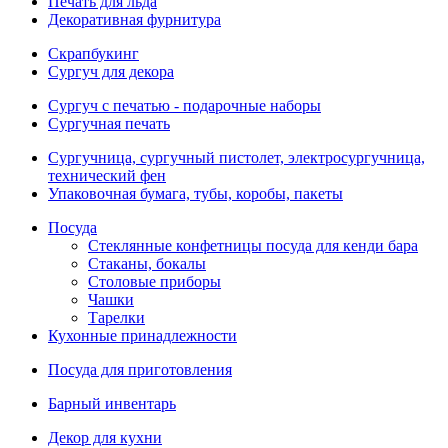
Печать для льда
Декоративная фурнитура
Скрапбукинг
Сургуч для декора
Сургуч с печатью - подарочные наборы
Сургучная печать
Сургучница, сургучный пистолет, электросургучница,
технический фен
Упаковочная бумага, тубы, коробы, пакеты
Посуда
Стеклянные конфетницы посуда для кенди бара
Стаканы, бокалы
Столовые приборы
Чашки
Тарелки
Кухонные принадлежности
Посуда для приготовления
Барный инвентарь
Декор для кухни