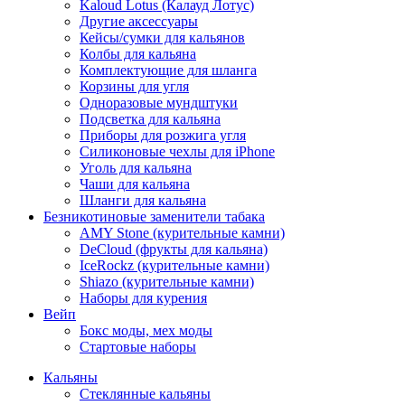
Kaloud Lotus (Калауд Лотус)
Другие аксессуары
Кейсы/сумки для кальянов
Колбы для кальяна
Комплектующие для шланга
Корзины для угля
Одноразовые мундштуки
Подсветка для кальяна
Приборы для розжига угля
Силиконовые чехлы для iPhone
Уголь для кальяна
Чаши для кальяна
Шланги для кальяна
Безникотиновые заменители табака
AMY Stone (курительные камни)
DeCloud (фрукты для кальяна)
IceRockz (курительные камни)
Shiazo (курительные камни)
Наборы для курения
Вейп
Бокс моды, мех моды
Стартовые наборы
Кальяны
Стеклянные кальяны