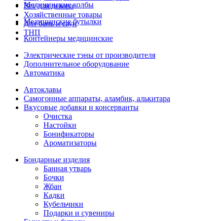
Медицинские колбы
Все для декора
Хозяйственные товары
Медицинские бутылки
Для бань и саун
ТНП
Контейнеры медицинские
Электрические тэны от производителя
Дополнительное оборудование
Автоматика
Автоклавы
Самогонные аппараты, аламбик, алькитара
Вкусовые добавки и консерванты
Очистка
Настойки
Бонификаторы
Ароматизаторы
Бондарные изделия
Банная утварь
Бочки
Жбан
Кадки
Кубельчики
Подарки и сувениры