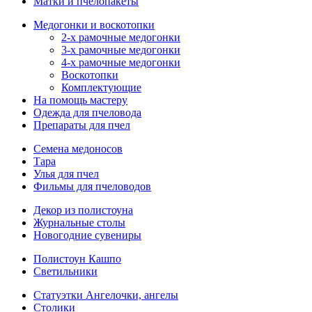
Матки и пчелопакеты
Медогонки и воскотопки
2-х рамочные медогонки
3-х рамочные медогонки
4-х рамочные медогонки
Воскотопки
Комплектующие
На помощь мастеру
Одежда для пчеловода
Препараты для пчел
Семена медоносов
Тара
Улья для пчел
Фильмы для пчеловодов
Декор из полистоуна
Журнальные столы
Новогодние сувениры
Полистоун Кашпо
Светильники
Статуэтки Ангелочки, ангелы
Столики