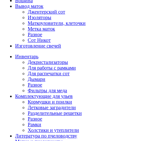
Вощина
Вывод маток
Джентерский сот
Изоляторы
Маткоуловители, клеточки
Метка маток
Разное
Сот Никот
Изготовление свечей
Инвентарь
Декристализаторы
Для работы с рамками
Для распечатки сот
Дымари
Разное
Фильтры для меда
Комплектующие для ульев
Кормушки и поилки
Летковые заградители
Разделительные решетки
Разное
Рамки
Холстики и утеплители
Литература по пчеловодству