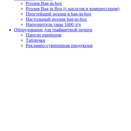
Розлив Bag-in-box
Розлив Bag in Box (с насосом и компрессором)
Простейший розлив в bag-in-box
Настольный розлив bag-in-box
Наполнитель тары 1600 л/ч
Оборудование для трафаретной печати
Панели приборов
Таблички
Рекламно-сувенирная продукция