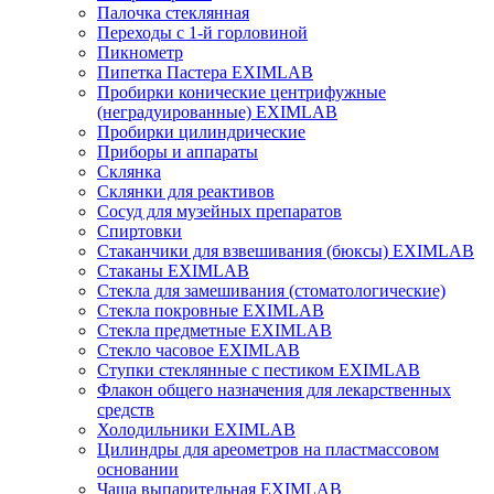
Палочка стеклянная
Переходы с 1-й горловиной
Пикнометр
Пипетка Пастера EXIMLAB
Пробирки конические центрифужные
(неградуированные) EXIMLAB
Пробирки цилиндрические
Приборы и аппараты
Склянка
Склянки для реактивов
Сосуд для музейных препаратов
Спиртовки
Стаканчики для взвешивания (бюксы) EXIMLAB
Стаканы EXIMLAB
Стекла для замешивания (стоматологические)
Стекла покровные EXIMLAB
Стекла предметные EXIMLAB
Стекло часовое EXIMLAB
Ступки стеклянные с пестиком EXIMLAB
Флакон общего назначения для лекарственных
средств
Холодильники EXIMLAB
Цилиндры для ареометров на пластмассовом
основании
Чаша выпарительная EXIMLAB