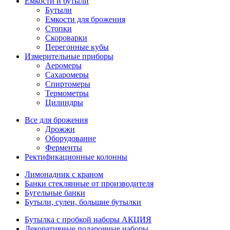
Емкости и бутыли
Бутыли
Емкости для брожения
Стопки
Скороварки
Перегонные кубы
Измерительные приборы
Аеромеры
Сахаромеры
Спиртомеры
Термометры
Цилиндры
Все для брожения
Дрожжи
Оборудование
Ферменты
Ректификационные колонны
Лимонадник с краном
Банки стеклянные от производителя
Бугельные банки
Бутыли, сулеи, большие бутылки
Бутылка с пробкой наборы АКЦИЯ
Декоративные подарочные наборы