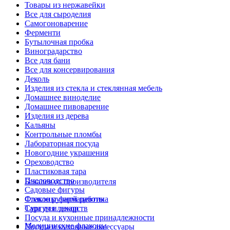
Товары из нержавейки
Все для сыроделия
Самогоноварение
Ферменти
Бутылочная пробка
Виноградарство
Все для бани
Все для консервирования
Деколь
Изделия из стекла и стеклянная мебель
Домашнее виноделие
Домашнее пивоварение
Изделия из дерева
Кальяны
Контрольные пломбы
Лабораторная посуда
Новогодние украшения
Ореховодство
Пластиковая тара
Пчеловодство
Бакалея от производителя
Садовые фигуры
Стекло ручной работы
Флаконы фармацевтика
Сургуч и декор
Тара для лекарств
Посуда и кухонные принадлежности
Медицинские флаконы
Посуда и кухонные аксессуары