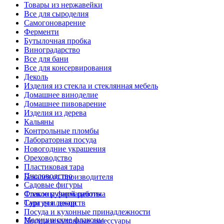
Товары из нержавейки
Все для сыроделия
Самогоноварение
Ферменти
Бутылочная пробка
Виноградарство
Все для бани
Все для консервирования
Деколь
Изделия из стекла и стеклянная мебель
Домашнее виноделие
Домашнее пивоварение
Изделия из дерева
Кальяны
Контрольные пломбы
Лабораторная посуда
Новогодние украшения
Ореховодство
Пластиковая тара
Пчеловодство
Бакалея от производителя
Садовые фигуры
Стекло ручной работы
Флаконы фармацевтика
Сургуч и декор
Тара для лекарств
Посуда и кухонные принадлежности
Медицинские флаконы
Посуда и кухонные аксессуары