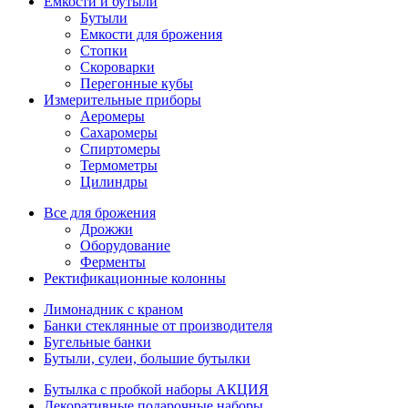
Емкости и бутыли
Бутыли
Емкости для брожения
Стопки
Скороварки
Перегонные кубы
Измерительные приборы
Аеромеры
Сахаромеры
Спиртомеры
Термометры
Цилиндры
Все для брожения
Дрожжи
Оборудование
Ферменты
Ректификационные колонны
Лимонадник с краном
Банки стеклянные от производителя
Бугельные банки
Бутыли, сулеи, большие бутылки
Бутылка с пробкой наборы АКЦИЯ
Декоративные подарочные наборы