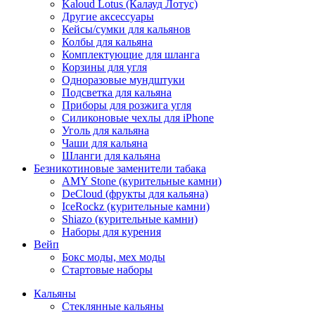
Kaloud Lotus (Калауд Лотус)
Другие аксессуары
Кейсы/сумки для кальянов
Колбы для кальяна
Комплектующие для шланга
Корзины для угля
Одноразовые мундштуки
Подсветка для кальяна
Приборы для розжига угля
Силиконовые чехлы для iPhone
Уголь для кальяна
Чаши для кальяна
Шланги для кальяна
Безникотиновые заменители табака
AMY Stone (курительные камни)
DeCloud (фрукты для кальяна)
IceRockz (курительные камни)
Shiazo (курительные камни)
Наборы для курения
Вейп
Бокс моды, мех моды
Стартовые наборы
Кальяны
Стеклянные кальяны