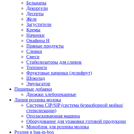
Бельнапы
Декоргели
Десерты
Желe
Загустители
Кремы
Начинки
Овафина Н
Пряные продукты
Сливки
Смеси
Стабилизаторы для сливок
Топпинги
Фруктовые начинки (делифрут)
Шоколад
Эмульгатор
Пищевые добавки
Дрожжи хлебопекарные
Линия розлива молока
Система CIP/SIP (система безразборной мойки/
стерилизации)
Ополаскивающая машина
Оборудование для упаковки готовой продукции
Моноблок для розлива молока
Розлив в bag-in-box