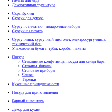
Печать для льда
Декоративная фурнитура
Скрапбукинг
Сургуч для декора
Сургуч с печатью - подарочные наборы
Сургучная печать
Сургучница, сургучный пистолет, электросургучница,
технический фен
Упаковочная бумага, тубы, коробы, пакеты
Посуда
Стеклянные конфетницы посуда для кенди бара
Стаканы, бокалы
Столовые приборы
Чашки
Тарелки
Кухонные принадлежности
Посуда для приготовления
Барный инвентарь
Декор для кухни