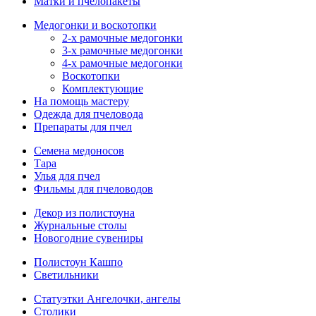
Матки и пчелопакеты
Медогонки и воскотопки
2-х рамочные медогонки
3-х рамочные медогонки
4-х рамочные медогонки
Воскотопки
Комплектующие
На помощь мастеру
Одежда для пчеловода
Препараты для пчел
Семена медоносов
Тара
Улья для пчел
Фильмы для пчеловодов
Декор из полистоуна
Журнальные столы
Новогодние сувениры
Полистоун Кашпо
Светильники
Статуэтки Ангелочки, ангелы
Столики