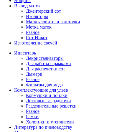
Вощина
Вывод маток
Джентерский сот
Изоляторы
Маткоуловители, клеточки
Метка маток
Разное
Сот Никот
Изготовление свечей
Инвентарь
Декристализаторы
Для работы с рамками
Для распечатки сот
Дымари
Разное
Фильтры для меда
Комплектующие для ульев
Кормушки и поилки
Летковые заградители
Разделительные решетки
Разное
Рамки
Холстики и утеплители
Литература по пчеловодству