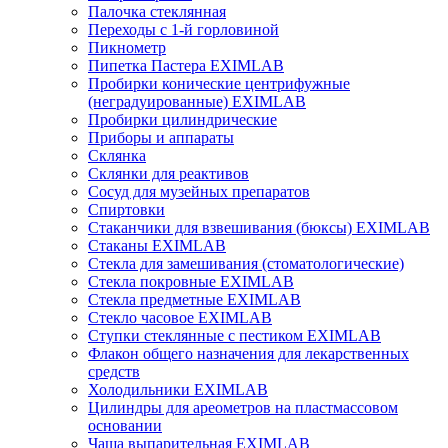
Палочка стеклянная
Переходы с 1-й горловиной
Пикнометр
Пипетка Пастера EXIMLAB
Пробирки конические центрифужные
(неградуированные) EXIMLAB
Пробирки цилиндрические
Приборы и аппараты
Склянка
Склянки для реактивов
Сосуд для музейных препаратов
Спиртовки
Стаканчики для взвешивания (бюксы) EXIMLAB
Стаканы EXIMLAB
Стекла для замешивания (стоматологические)
Стекла покровные EXIMLAB
Стекла предметные EXIMLAB
Стекло часовое EXIMLAB
Ступки стеклянные с пестиком EXIMLAB
Флакон общего назначения для лекарственных
средств
Холодильники EXIMLAB
Цилиндры для ареометров на пластмассовом
основании
Чаша выпарительная EXIMLAB