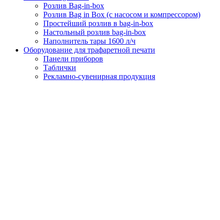
Розлив Bag-in-box
Розлив Bag in Box (с насосом и компрессором)
Простейший розлив в bag-in-box
Настольный розлив bag-in-box
Наполнитель тары 1600 л/ч
Оборудование для трафаретной печати
Панели приборов
Таблички
Рекламно-сувенирная продукция