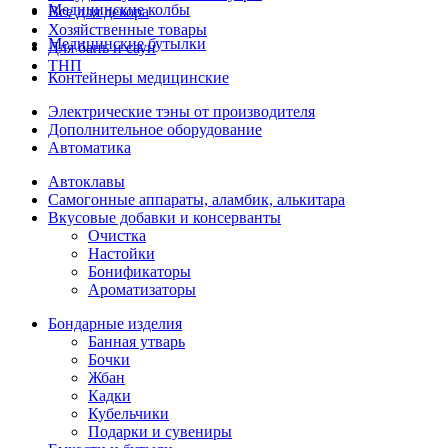
Медицинские колбы
Все для декора
Хозяйственные товары
Медицинские бутылки
Для бань и саун
ТНП
Контейнеры медицинские
Электрические тэны от производителя
Дополнительное оборудование
Автоматика
Автоклавы
Самогонные аппараты, аламбик, алькитара
Вкусовые добавки и консерванты
Очистка
Настойки
Бонификаторы
Ароматизаторы
Бондарные изделия
Банная утварь
Бочки
Жбан
Кадки
Кубельчики
Подарки и сувениры