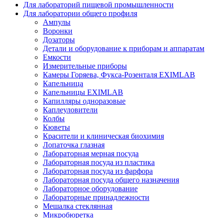
Для лабораторий пищевой промышленности
Для лаборатории общего профиля
Ампулы
Воронки
Дозаторы
Детали и оборудование к приборам и аппаратам
Емкости
Измерительные приборы
Камеры Горяева, Фукса-Розенталя EXIMLAB
Капельница
Капельницы EXIMLAB
Капилляры одноразовые
Каплеуловители
Колбы
Кюветы
Красители и клиническая биохимия
Лопаточка глазная
Лабораторная мерная посуда
Лабораторная посуда из пластика
Лабораторная посуда из фарфора
Лабораторная посуда общего назначения
Лабораторное оборудование
Лабораторные принадлежности
Мешалка стеклянная
Микробюретка