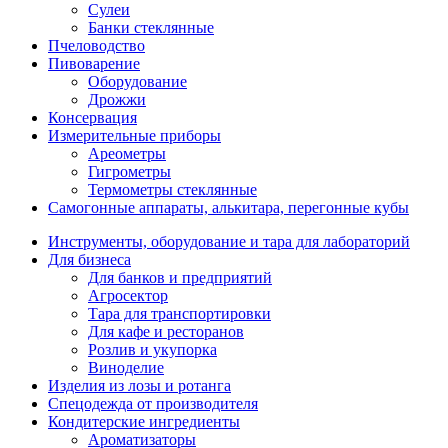
Сулеи
Банки стеклянные
Пчеловодство
Пивоварение
Оборудование
Дрожжи
Консервация
Измерительные приборы
Ареометры
Гигрометры
Термометры стеклянные
Самогонные аппараты, алькитара, перегонные кубы
Инструменты, оборудование и тара для лабораторий
Для бизнеса
Для банков и предприятий
Агросектор
Тара для транспортировки
Для кафе и ресторанов
Розлив и укупорка
Виноделие
Изделия из лозы и ротанга
Спецодежда от производителя
Кондитерские ингредиенты
Ароматизаторы