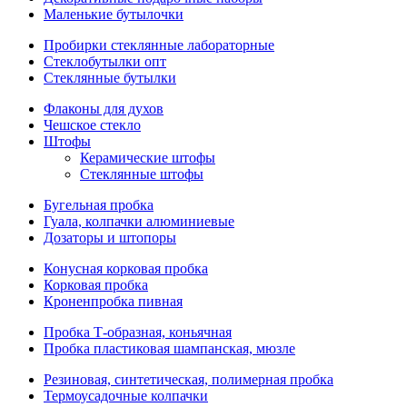
Маленькие бутылочки
Пробирки стеклянные лабораторные
Стеклобутылки опт
Стеклянные бутылки
Флаконы для духов
Чешское стекло
Штофы
Керамические штофы
Стеклянные штофы
Бугельная пробка
Гуала, колпачки алюминиевые
Дозаторы и штопоры
Конусная корковая пробка
Корковая пробка
Кроненпробка пивная
Пробка Т-образная, коньячная
Пробка пластиковая шампанская, мюзле
Резиновая, синтетическая, полимерная пробка
Термоусадочные колпачки