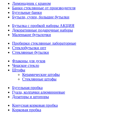
Лимонадник с краном
Банки стеклянные от производителя
Бугельные банки
Бутыли, сулеи, большие бутылки
Бутылка с пробкой наборы АКЦИЯ
Декоративные подарочные наборы
Маленькие бутылочки
Пробирки стеклянные лабораторные
Стеклобутылки опт
Стеклянные бутылки
Флаконы для духов
Чешское стекло
Штофы
Керамические штофы
Стеклянные штофы
Бугельная пробка
Гуала, колпачки алюминиевые
Дозаторы и штопоры
Конусная корковая пробка
Корковая пробка