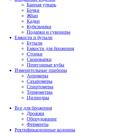
Банная утварь
Бочки
Жбан
Кадки
Кубельчики
Подарки и сувениры
Емкости и бутыли
Бутыли
Емкости для брожения
Стопки
Скороварки
Перегонные кубы
Измерительные приборы
Аеромеры
Сахаромеры
Спиртомеры
Термометры
Цилиндры
Все для брожения
Дрожжи
Оборудование
Ферменты
Ректификационные колонны