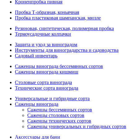
Кроненпробка пивная
Пробка Т-образная, коньячная
Пробка пластиковая шампанская, мюзле
Резиновая, синтетическая, полимерная пробка
Термоусадочные колпачки
Защита и уход за виноградом
Инструменты для виноградарства и садоводства
Садовый инвентарь
Саженцы винограда бессемянных сортов
Саженцы винограда кишмиш
Столовые сорта винограда
Технические сорта винограда
Универсальные и гибридные сорта
Саженцы винограда
Саженцы бессемянных сортов
Саженцы столовых сортов
Саженцы технических сортов
Саженцы универсальных и гибридных сортов
Аксессуары для бани