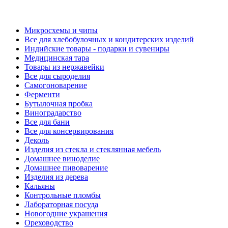
Микросхемы и чипы
Все для хлебобулочных и кондитерских изделий
Индийские товары - подарки и сувениры
Медицинская тара
Товары из нержавейки
Все для сыроделия
Самогоноварение
Ферменти
Бутылочная пробка
Виноградарство
Все для бани
Все для консервирования
Деколь
Изделия из стекла и стеклянная мебель
Домашнее виноделие
Домашнее пивоварение
Изделия из дерева
Кальяны
Контрольные пломбы
Лабораторная посуда
Новогодние украшения
Ореховодство