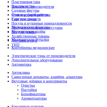
Пластиковая тара
Пчеловодство
Бакалея от производителя
Садовые фигуры
Стекло ручной работы
Флаконы фармацевтика
Сургуч и декор
Тара для лекарств
Посуда и кухонные принадлежности
Медицинские флаконы
Посуда и кухонные аксессуары
Медицинские колбы
Все для декора
Хозяйственные товары
Медицинские бутылки
Для бань и саун
ТНП
Контейнеры медицинские
Электрические тэны от производителя
Дополнительное оборудование
Автоматика
Автоклавы
Самогонные аппараты, аламбик, алькитара
Вкусовые добавки и консерванты
Очистка
Настойки
Бонификаторы
Ароматизаторы
Бондарные изделия