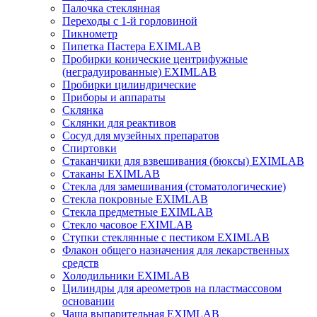
Палочка стеклянная
Переходы с 1-й горловиной
Пикнометр
Пипетка Пастера EXIMLAB
Пробирки конические центрифужные
(неградуированные) EXIMLAB
Пробирки цилиндрические
Приборы и аппараты
Склянка
Склянки для реактивов
Сосуд для музейных препаратов
Спиртовки
Стаканчики для взвешивания (бюксы) EXIMLAB
Стаканы EXIMLAB
Стекла для замешивания (стоматологические)
Стекла покровные EXIMLAB
Стекла предметные EXIMLAB
Стекло часовое EXIMLAB
Ступки стеклянные с пестиком EXIMLAB
Флакон общего назначения для лекарственных
средств
Холодильники EXIMLAB
Цилиндры для ареометров на пластмассовом
основании
Чаша выпарительная EXIMLAB