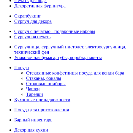
Печать для льда
Декоративная фурнитура
Скрапбукинг
Сургуч для декора
Сургуч с печатью - подарочные наборы
Сургучная печать
Сургучница, сургучный пистолет, электросургучница,
технический фен
Упаковочная бумага, тубы, коробы, пакеты
Посуда
Стеклянные конфетницы посуда для кенди бара
Стаканы, бокалы
Столовые приборы
Чашки
Тарелки
Кухонные принадлежности
Посуда для приготовления
Барный инвентарь
Декор для кухни