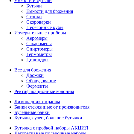
Емкости и бутыли
Бутыли
Емкости для брожения
Стопки
Скороварки
Перегонные кубы
Измерительные приборы
Аеромеры
Сахаромеры
Спиртомеры
Термометры
Цилиндры
Все для брожения
Дрожжи
Оборудование
Ферменты
Ректификационные колонны
Лимонадник с краном
Банки стеклянные от производителя
Бугельные банки
Бутыли, сулеи, большие бутылки
Бутылка с пробкой наборы АКЦИЯ
Декоративные подарочные наборы