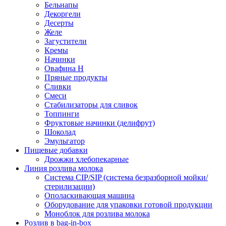
Бельнапы
Декоргели
Десерты
Желe
Загустители
Кремы
Начинки
Овафина Н
Пряные продукты
Сливки
Смеси
Стабилизаторы для сливок
Топпинги
Фруктовые начинки (делифрут)
Шоколад
Эмульгатор
Пищевые добавки
Дрожжи хлебопекарные
Линия розлива молока
Система CIP/SIP (система безразборной мойки/
стерилизации)
Ополаскивающая машина
Оборудование для упаковки готовой продукции
Моноблок для розлива молока
Розлив в bag-in-box