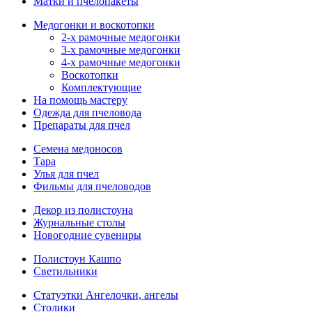
Матки и пчелопакеты
Медогонки и воскотопки
2-х рамочные медогонки
3-х рамочные медогонки
4-х рамочные медогонки
Воскотопки
Комплектующие
На помощь мастеру
Одежда для пчеловода
Препараты для пчел
Семена медоносов
Тара
Улья для пчел
Фильмы для пчеловодов
Декор из полистоуна
Журнальные столы
Новогодние сувениры
Полистоун Кашпо
Светильники
Статуэтки Ангелочки, ангелы
Столики