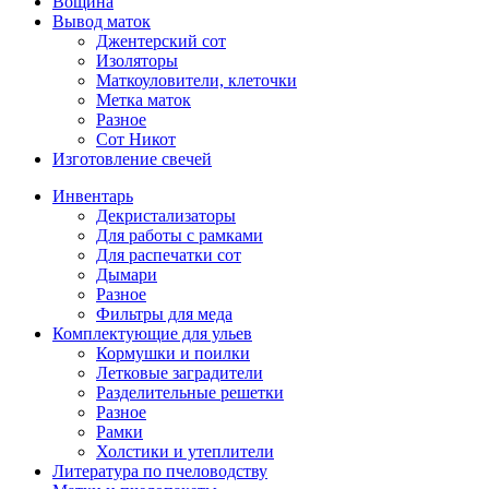
Вощина
Вывод маток
Джентерский сот
Изоляторы
Маткоуловители, клеточки
Метка маток
Разное
Сот Никот
Изготовление свечей
Инвентарь
Декристализаторы
Для работы с рамками
Для распечатки сот
Дымари
Разное
Фильтры для меда
Комплектующие для ульев
Кормушки и поилки
Летковые заградители
Разделительные решетки
Разное
Рамки
Холстики и утеплители
Литература по пчеловодству