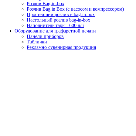
Розлив Bag-in-box
Розлив Bag in Box (с насосом и компрессором)
Простейший розлив в bag-in-box
Настольный розлив bag-in-box
Наполнитель тары 1600 л/ч
Оборудование для трафаретной печати
Панели приборов
Таблички
Рекламно-сувенирная продукция