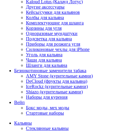
Kaloud Lotus (Калауд Лотус)
Другие аксессуары
Кейсы/сумки для кальянов
Колбы для кальяна
Комплектующие для шланга
Корзины для угля
Одноразовые мундштуки
Подсветка для кальяна
Приборы для розжига угля
Силиконовые чехлы для iPhone
Уголь для кальяна
Чаши для кальяна
Шланги для кальяна
Безникотиновые заменители табака
AMY Stone (курительные камни)
DeCloud (фрукты для кальяна)
IceRockz (курительные камни)
Shiazo (курительные камни)
Наборы для курения
Вейп
Бокс моды, мех моды
Стартовые наборы
Кальяны
Стеклянные кальяны