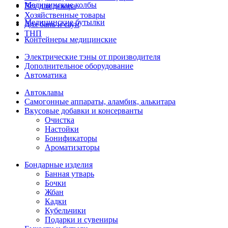
Медицинские колбы
Все для декора
Хозяйственные товары
Медицинские бутылки
Для бань и саун
ТНП
Контейнеры медицинские
Электрические тэны от производителя
Дополнительное оборудование
Автоматика
Автоклавы
Самогонные аппараты, аламбик, алькитара
Вкусовые добавки и консерванты
Очистка
Настойки
Бонификаторы
Ароматизаторы
Бондарные изделия
Банная утварь
Бочки
Жбан
Кадки
Кубельчики
Подарки и сувениры