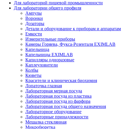
Для лабораторий пищевой промышленности
Для лаборатории общего профиля
Ампулы
Воронки
Дозаторы
Детали и оборудование к приборам и аппаратам
Емкости
Измерительные приборы
Камеры Горяева, Фукса-Розенталя EXIMLAB
Капельница
Капельницы EXIMLAB
Капилляры одноразовые
Каплеуловители
Колбы
Кюветы
Красители и клиническая биохимия
Лопаточка глазная
Лабораторная мерная посуда
Лабораторная посуда из пластика
Лабораторная посуда из фарфора
Лабораторная посуда общего назначения
Лабораторное оборудование
Лабораторные принадлежности
Мешалка стеклянная
Микробюретка