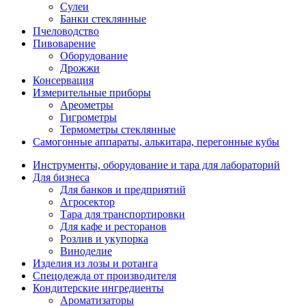
Сулеи
Банки стеклянные
Пчеловодство
Пивоварение
Оборудование
Дрожжи
Консервация
Измерительные приборы
Ареометры
Гигрометры
Термометры стеклянные
Самогонные аппараты, алькитара, перегонные кубы
Инструменты, оборудование и тара для лабораторий
Для бизнеса
Для банков и предприятий
Агросектор
Тара для транспортировки
Для кафе и ресторанов
Розлив и укупорка
Виноделие
Изделия из лозы и ротанга
Спецодежда от производителя
Кондитерские ингредиенты
Ароматизаторы