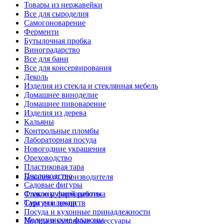
Товары из нержавейки
Все для сыроделия
Самогоноварение
Ферменти
Бутылочная пробка
Виноградарство
Все для бани
Все для консервирования
Деколь
Изделия из стекла и стеклянная мебель
Домашнее виноделие
Домашнее пивоварение
Изделия из дерева
Кальяны
Контрольные пломбы
Лабораторная посуда
Новогодние украшения
Ореховодство
Пластиковая тара
Пчеловодство
Бакалея от производителя
Садовые фигуры
Стекло ручной работы
Флаконы фармацевтика
Сургуч и декор
Тара для лекарств
Посуда и кухонные принадлежности
Медицинские флаконы
Посуда и кухонные аксессуары