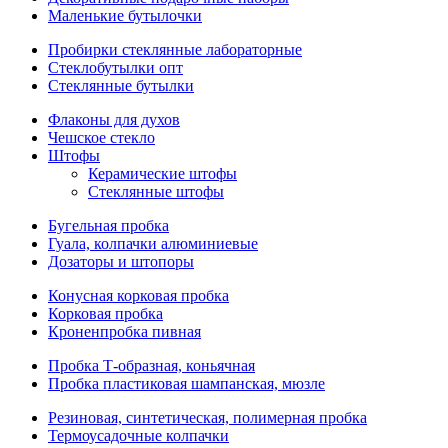
Маленькие бутылочки
Пробирки стеклянные лабораторные
Стеклобутылки опт
Стеклянные бутылки
Флаконы для духов
Чешское стекло
Штофы
Керамические штофы
Стеклянные штофы
Бугельная пробка
Гуала, колпачки алюминиевые
Дозаторы и штопоры
Конусная корковая пробка
Корковая пробка
Кроненпробка пивная
Пробка Т-образная, коньячная
Пробка пластиковая шампанская, мюзле
Резиновая, синтетическая, полимерная пробка
Термоусадочные колпачки