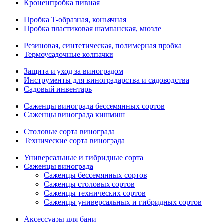
Кроненпробка пивная
Пробка Т-образная, коньячная
Пробка пластиковая шампанская, мюзле
Резиновая, синтетическая, полимерная пробка
Термоусадочные колпачки
Защита и уход за виноградом
Инструменты для виноградарства и садоводства
Садовый инвентарь
Саженцы винограда бессемянных сортов
Саженцы винограда кишмиш
Столовые сорта винограда
Технические сорта винограда
Универсальные и гибридные сорта
Саженцы винограда
Саженцы бессемянных сортов
Саженцы столовых сортов
Саженцы технических сортов
Саженцы универсальных и гибридных сортов
Аксессуары для бани