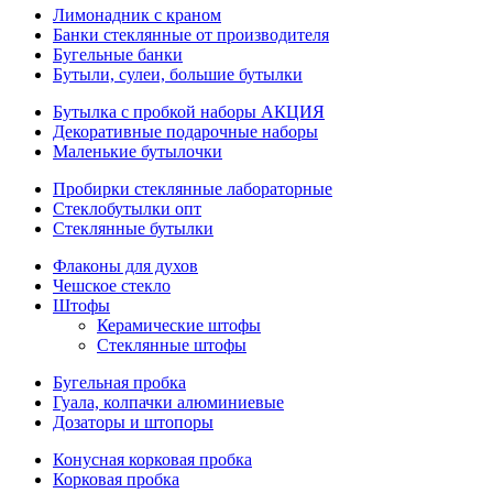
Лимонадник с краном
Банки стеклянные от производителя
Бугельные банки
Бутыли, сулеи, большие бутылки
Бутылка с пробкой наборы АКЦИЯ
Декоративные подарочные наборы
Маленькие бутылочки
Пробирки стеклянные лабораторные
Стеклобутылки опт
Стеклянные бутылки
Флаконы для духов
Чешское стекло
Штофы
Керамические штофы
Стеклянные штофы
Бугельная пробка
Гуала, колпачки алюминиевые
Дозаторы и штопоры
Конусная корковая пробка
Корковая пробка