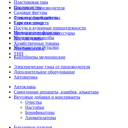
Пластиковая тара
Пчеловодство
Бакалея от производителя
Садовые фигуры
Стекло ручной работы
Флаконы фармацевтика
Сургуч и декор
Тара для лекарств
Посуда и кухонные принадлежности
Медицинские флаконы
Посуда и кухонные аксессуары
Медицинские колбы
Все для декора
Хозяйственные товары
Медицинские бутылки
Для бань и саун
ТНП
Контейнеры медицинские
Электрические тэны от производителя
Дополнительное оборудование
Автоматика
Автоклавы
Самогонные аппараты, аламбик, алькитара
Вкусовые добавки и консерванты
Очистка
Настойки
Бонификаторы
Ароматизаторы
Бондарные изделия