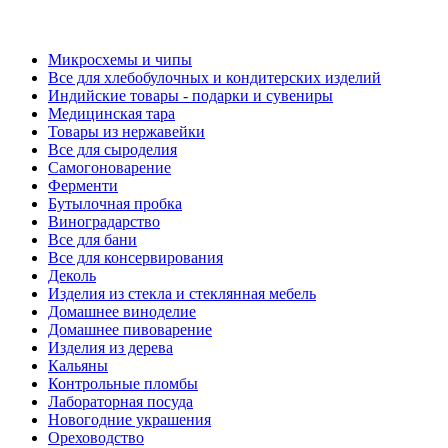
Микросхемы и чипы
Все для хлебобулочных и кондитерских изделий
Индийские товары - подарки и сувениры
Медицинская тара
Товары из нержавейки
Все для сыроделия
Самогоноварение
Ферменти
Бутылочная пробка
Виноградарство
Все для бани
Все для консервирования
Деколь
Изделия из стекла и стеклянная мебель
Домашнее виноделие
Домашнее пивоварение
Изделия из дерева
Кальяны
Контрольные пломбы
Лабораторная посуда
Новогодние украшения
Ореховодство