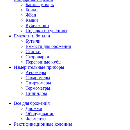
Банная утварь
Бочки
Жбан
Кадки
Кубельчики
Подарки и сувениры
Емкости и бутыли
Бутыли
Емкости для брожения
Стопки
Скороварки
Перегонные кубы
Измерительные приборы
Аеромеры
Сахаромеры
Спиртомеры
Термометры
Цилиндры
Все для брожения
Дрожжи
Оборудование
Ферменты
Ректификационные колонны