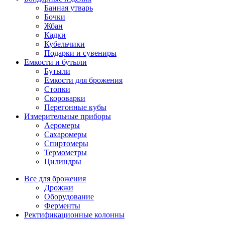
Банная утварь
Бочки
Жбан
Кадки
Кубельчики
Подарки и сувениры
Емкости и бутыли
Бутыли
Емкости для брожения
Стопки
Скороварки
Перегонные кубы
Измерительные приборы
Аеромеры
Сахаромеры
Спиртомеры
Термометры
Цилиндры
Все для брожения
Дрожжи
Оборудование
Ферменты
Ректификационные колонны