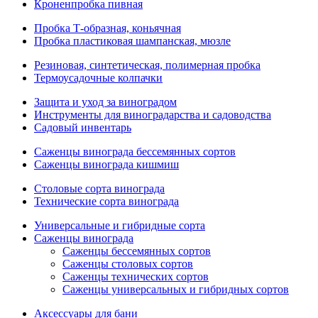
Кроненпробка пивная
Пробка Т-образная, коньячная
Пробка пластиковая шампанская, мюзле
Резиновая, синтетическая, полимерная пробка
Термоусадочные колпачки
Защита и уход за виноградом
Инструменты для виноградарства и садоводства
Садовый инвентарь
Саженцы винограда бессемянных сортов
Саженцы винограда кишмиш
Столовые сорта винограда
Технические сорта винограда
Универсальные и гибридные сорта
Саженцы винограда
Саженцы бессемянных сортов
Саженцы столовых сортов
Саженцы технических сортов
Саженцы универсальных и гибридных сортов
Аксессуары для бани