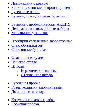
Лимонадник с краном
Банки стеклянные от производителя
Бугельные банки
Бутыли, сулеи, большие бутылки
Бутылка с пробкой наборы АКЦИЯ
Декоративные подарочные наборы
Маленькие бутылочки
Пробирки стеклянные лабораторные
Стеклобутылки опт
Стеклянные бутылки
Флаконы для духов
Чешское стекло
Штофы
Керамические штофы
Стеклянные штофы
Бугельная пробка
Гуала, колпачки алюминиевые
Дозаторы и штопоры
Конусная корковая пробка
Корковая пробка