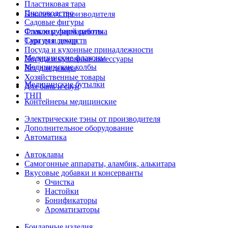
Пластиковая тара
Пчеловодство
Бакалея от производителя
Садовые фигуры
Стекло ручной работы
Флаконы фармацевтика
Сургуч и декор
Тара для лекарств
Посуда и кухонные принадлежности
Медицинские флаконы
Посуда и кухонные аксессуары
Медицинские колбы
Все для декора
Хозяйственные товары
Медицинские бутылки
Для бань и саун
ТНП
Контейнеры медицинские
Электрические тэны от производителя
Дополнительное оборудование
Автоматика
Автоклавы
Самогонные аппараты, аламбик, алькитара
Вкусовые добавки и консерванты
Очистка
Настойки
Бонификаторы
Ароматизаторы
Бондарные изделия