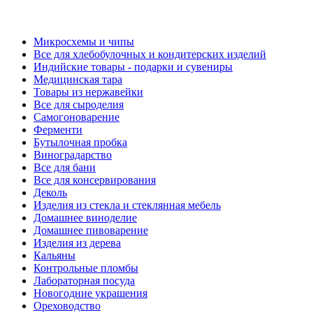
Микросхемы и чипы
Все для хлебобулочных и кондитерских изделий
Индийские товары - подарки и сувениры
Медицинская тара
Товары из нержавейки
Все для сыроделия
Самогоноварение
Ферменти
Бутылочная пробка
Виноградарство
Все для бани
Все для консервирования
Деколь
Изделия из стекла и стеклянная мебель
Домашнее виноделие
Домашнее пивоварение
Изделия из дерева
Кальяны
Контрольные пломбы
Лабораторная посуда
Новогодние украшения
Ореховодство