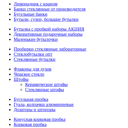
Лимонадник с краном
Банки стеклянные от производителя
Бугельные банки
Бутыли, сулеи, большие бутылки
Бутылка с пробкой наборы АКЦИЯ
Декоративные подарочные наборы
Маленькие бутылочки
Пробирки стеклянные лабораторные
Стеклобутылки опт
Стеклянные бутылки
Флаконы для духов
Чешское стекло
Штофы
Керамические штофы
Стеклянные штофы
Бугельная пробка
Гуала, колпачки алюминиевые
Дозаторы и штопоры
Конусная корковая пробка
Корковая пробка