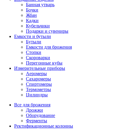
Банная утварь
Бочки
Жбан
Кадки
Кубельчики
Подарки и сувениры
Емкости и бутыли
Бутыли
Емкости для брожения
Стопки
Скороварки
Перегонные кубы
Измерительные приборы
Аеромеры
Сахаромеры
Спиртомеры
Термометры
Цилиндры
Все для брожения
Дрожжи
Оборудование
Ферменты
Ректификационные колонны