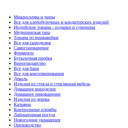
Микросхемы и чипы
Все для хлебобулочных и кондитерских изделий
Индийские товары - подарки и сувениры
Медицинская тара
Товары из нержавейки
Все для сыроделия
Самогоноварение
Ферменти
Бутылочная пробка
Виноградарство
Все для бани
Все для консервирования
Деколь
Изделия из стекла и стеклянная мебель
Домашнее виноделие
Домашнее пивоварение
Изделия из дерева
Кальяны
Контрольные пломбы
Лабораторная посуда
Новогодние украшения
Ореховодство