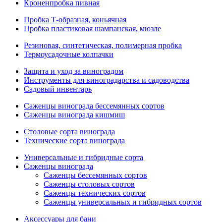
Кроненпробка пивная
Пробка Т-образная, коньячная
Пробка пластиковая шампанская, мюзле
Резиновая, синтетическая, полимерная пробка
Термоусадочные колпачки
Защита и уход за виноградом
Инструменты для виноградарства и садоводства
Садовый инвентарь
Саженцы винограда бессемянных сортов
Саженцы винограда кишмиш
Столовые сорта винограда
Технические сорта винограда
Универсальные и гибридные сорта
Саженцы винограда
Саженцы бессемянных сортов
Саженцы столовых сортов
Саженцы технических сортов
Саженцы универсальных и гибридных сортов
Аксессуары для бани