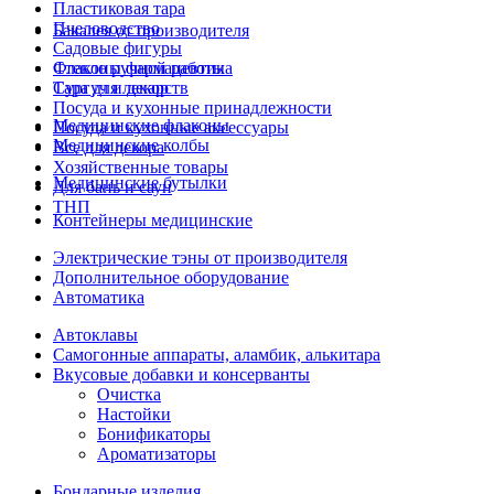
Пластиковая тара
Пчеловодство
Бакалея от производителя
Садовые фигуры
Стекло ручной работы
Флаконы фармацевтика
Сургуч и декор
Тара для лекарств
Посуда и кухонные принадлежности
Медицинские флаконы
Посуда и кухонные аксессуары
Медицинские колбы
Все для декора
Хозяйственные товары
Медицинские бутылки
Для бань и саун
ТНП
Контейнеры медицинские
Электрические тэны от производителя
Дополнительное оборудование
Автоматика
Автоклавы
Самогонные аппараты, аламбик, алькитара
Вкусовые добавки и консерванты
Очистка
Настойки
Бонификаторы
Ароматизаторы
Бондарные изделия