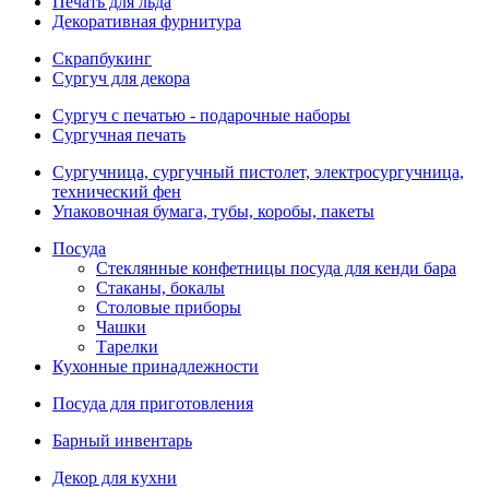
Печать для льда
Декоративная фурнитура
Скрапбукинг
Сургуч для декора
Сургуч с печатью - подарочные наборы
Сургучная печать
Сургучница, сургучный пистолет, электросургучница,
технический фен
Упаковочная бумага, тубы, коробы, пакеты
Посуда
Стеклянные конфетницы посуда для кенди бара
Стаканы, бокалы
Столовые приборы
Чашки
Тарелки
Кухонные принадлежности
Посуда для приготовления
Барный инвентарь
Декор для кухни