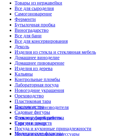
Товары из нержавейки
Все для сыроделия
Самогоноварение
Ферменти
Бутылочная пробка
Виноградарство
Все для бани
Все для консервирования
Деколь
Изделия из стекла и стеклянная мебель
Домашнее виноделие
Домашнее пивоварение
Изделия из дерева
Кальяны
Контрольные пломбы
Лабораторная посуда
Новогодние украшения
Ореховодство
Пластиковая тара
Пчеловодство
Бакалея от производителя
Садовые фигуры
Стекло ручной работы
Флаконы фармацевтика
Сургуч и декор
Тара для лекарств
Посуда и кухонные принадлежности
Медицинские флаконы
Посуда и кухонные аксессуары