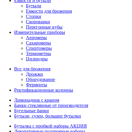
Емкости и бутыли
Бутыли
Емкости для брожения
Стопки
Скороварки
Перегонные кубы
Измерительные приборы
Аеромеры
Сахаромеры
Спиртомеры
Термометры
Цилиндры
Все для брожения
Дрожжи
Оборудование
Ферменты
Ректификационные колонны
Лимонадник с краном
Банки стеклянные от производителя
Бугельные банки
Бутыли, сулеи, большие бутылки
Бутылка с пробкой наборы АКЦИЯ
Декоративные подарочные наборы