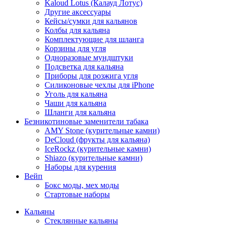
Kaloud Lotus (Калауд Лотус)
Другие аксессуары
Кейсы/сумки для кальянов
Колбы для кальяна
Комплектующие для шланга
Корзины для угля
Одноразовые мундштуки
Подсветка для кальяна
Приборы для розжига угля
Силиконовые чехлы для iPhone
Уголь для кальяна
Чаши для кальяна
Шланги для кальяна
Безникотиновые заменители табака
AMY Stone (курительные камни)
DeCloud (фрукты для кальяна)
IceRockz (курительные камни)
Shiazo (курительные камни)
Наборы для курения
Вейп
Бокс моды, мех моды
Стартовые наборы
Кальяны
Стеклянные кальяны