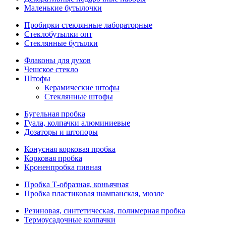
Маленькие бутылочки
Пробирки стеклянные лабораторные
Стеклобутылки опт
Стеклянные бутылки
Флаконы для духов
Чешское стекло
Штофы
Керамические штофы
Стеклянные штофы
Бугельная пробка
Гуала, колпачки алюминиевые
Дозаторы и штопоры
Конусная корковая пробка
Корковая пробка
Кроненпробка пивная
Пробка Т-образная, коньячная
Пробка пластиковая шампанская, мюзле
Резиновая, синтетическая, полимерная пробка
Термоусадочные колпачки