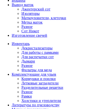
Вощина
Вывод маток
Джентерский сот
Изоляторы
Маткоуловители, клеточки
Метка маток
Разное
Сот Никот
Изготовление свечей
Инвентарь
Декристализаторы
Для работы с рамками
Для распечатки сот
Дымари
Разное
Фильтры для меда
Комплектующие для ульев
Кормушки и поилки
Летковые заградители
Разделительные решетки
Разное
Рамки
Холстики и утеплители
Литература по пчеловодству