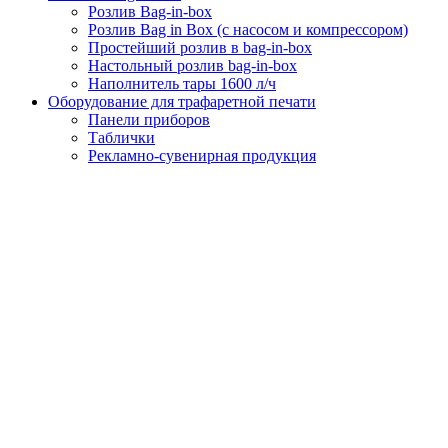
Розлив Bag-in-box
Розлив Bag in Box (с насосом и компрессором)
Простейший розлив в bag-in-box
Настольный розлив bag-in-box
Наполнитель тары 1600 л/ч
Оборудование для трафаретной печати
Панели приборов
Таблички
Рекламно-сувенирная продукция