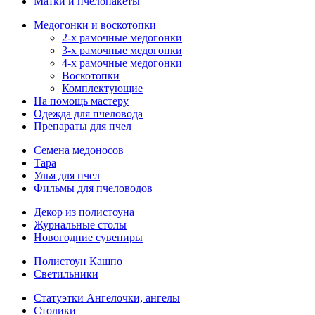
Матки и пчелопакеты
Медогонки и воскотопки
2-х рамочные медогонки
3-х рамочные медогонки
4-х рамочные медогонки
Воскотопки
Комплектующие
На помощь мастеру
Одежда для пчеловода
Препараты для пчел
Семена медоносов
Тара
Улья для пчел
Фильмы для пчеловодов
Декор из полистоуна
Журнальные столы
Новогодние сувениры
Полистоун Кашпо
Светильники
Статуэтки Ангелочки, ангелы
Столики