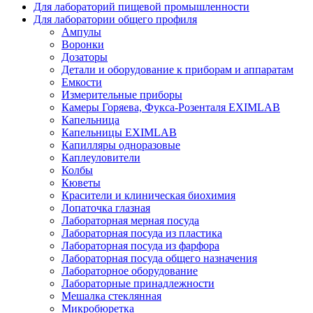
Для лабораторий пищевой промышленности
Для лаборатории общего профиля
Ампулы
Воронки
Дозаторы
Детали и оборудование к приборам и аппаратам
Емкости
Измерительные приборы
Камеры Горяева, Фукса-Розенталя EXIMLAB
Капельница
Капельницы EXIMLAB
Капилляры одноразовые
Каплеуловители
Колбы
Кюветы
Красители и клиническая биохимия
Лопаточка глазная
Лабораторная мерная посуда
Лабораторная посуда из пластика
Лабораторная посуда из фарфора
Лабораторная посуда общего назначения
Лабораторное оборудование
Лабораторные принадлежности
Мешалка стеклянная
Микробюретка