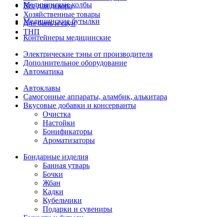
Медицинские колбы
Все для декора
Хозяйственные товары
Медицинские бутылки
Для бань и саун
ТНП
Контейнеры медицинские
Электрические тэны от производителя
Дополнительное оборудование
Автоматика
Автоклавы
Самогонные аппараты, аламбик, алькитара
Вкусовые добавки и консерванты
Очистка
Настойки
Бонификаторы
Ароматизаторы
Бондарные изделия
Банная утварь
Бочки
Жбан
Кадки
Кубельчики
Подарки и сувениры