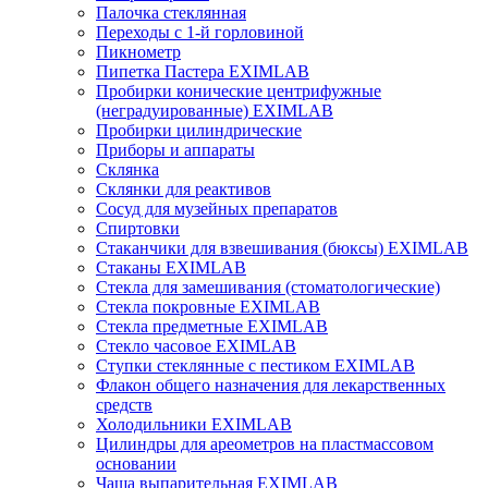
Палочка стеклянная
Переходы с 1-й горловиной
Пикнометр
Пипетка Пастера EXIMLAB
Пробирки конические центрифужные
(неградуированные) EXIMLAB
Пробирки цилиндрические
Приборы и аппараты
Склянка
Склянки для реактивов
Сосуд для музейных препаратов
Спиртовки
Стаканчики для взвешивания (бюксы) EXIMLAB
Стаканы EXIMLAB
Стекла для замешивания (стоматологические)
Стекла покровные EXIMLAB
Стекла предметные EXIMLAB
Стекло часовое EXIMLAB
Ступки стеклянные с пестиком EXIMLAB
Флакон общего назначения для лекарственных
средств
Холодильники EXIMLAB
Цилиндры для ареометров на пластмассовом
основании
Чаша выпарительная EXIMLAB