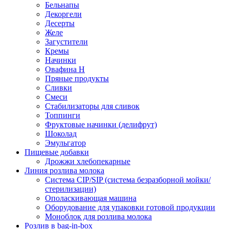
Бельнапы
Декоргели
Десерты
Желe
Загустители
Кремы
Начинки
Овафина Н
Пряные продукты
Сливки
Смеси
Стабилизаторы для сливок
Топпинги
Фруктовые начинки (делифрут)
Шоколад
Эмульгатор
Пищевые добавки
Дрожжи хлебопекарные
Линия розлива молока
Система CIP/SIP (система безразборной мойки/
стерилизации)
Ополаскивающая машина
Оборудование для упаковки готовой продукции
Моноблок для розлива молока
Розлив в bag-in-box