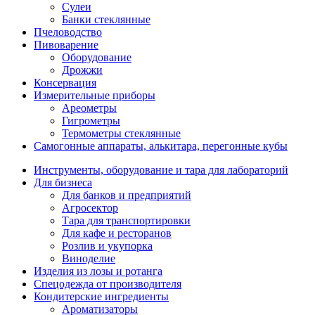
Сулеи
Банки стеклянные
Пчеловодство
Пивоварение
Оборудование
Дрожжи
Консервация
Измерительные приборы
Ареометры
Гигрометры
Термометры стеклянные
Самогонные аппараты, алькитара, перегонные кубы
Инструменты, оборудование и тара для лабораторий
Для бизнеса
Для банков и предприятий
Агросектор
Тара для транспортировки
Для кафе и ресторанов
Розлив и укупорка
Виноделие
Изделия из лозы и ротанга
Спецодежда от производителя
Кондитерские ингредиенты
Ароматизаторы