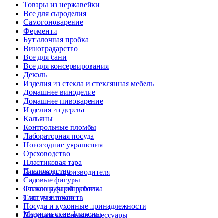
Товары из нержавейки
Все для сыроделия
Самогоноварение
Ферменти
Бутылочная пробка
Виноградарство
Все для бани
Все для консервирования
Деколь
Изделия из стекла и стеклянная мебель
Домашнее виноделие
Домашнее пивоварение
Изделия из дерева
Кальяны
Контрольные пломбы
Лабораторная посуда
Новогодние украшения
Ореховодство
Пластиковая тара
Пчеловодство
Бакалея от производителя
Садовые фигуры
Стекло ручной работы
Флаконы фармацевтика
Сургуч и декор
Тара для лекарств
Посуда и кухонные принадлежности
Медицинские флаконы
Посуда и кухонные аксессуары