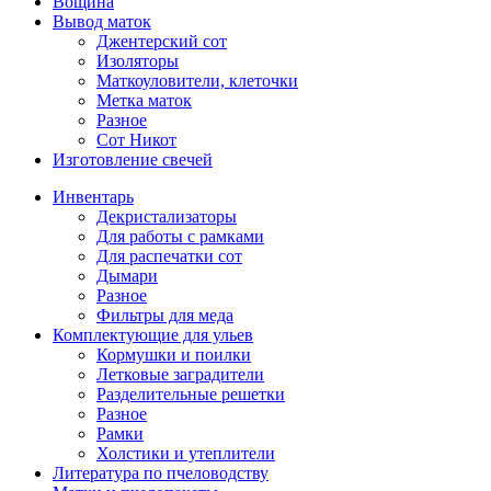
Вощина
Вывод маток
Джентерский сот
Изоляторы
Маткоуловители, клеточки
Метка маток
Разное
Сот Никот
Изготовление свечей
Инвентарь
Декристализаторы
Для работы с рамками
Для распечатки сот
Дымари
Разное
Фильтры для меда
Комплектующие для ульев
Кормушки и поилки
Летковые заградители
Разделительные решетки
Разное
Рамки
Холстики и утеплители
Литература по пчеловодству