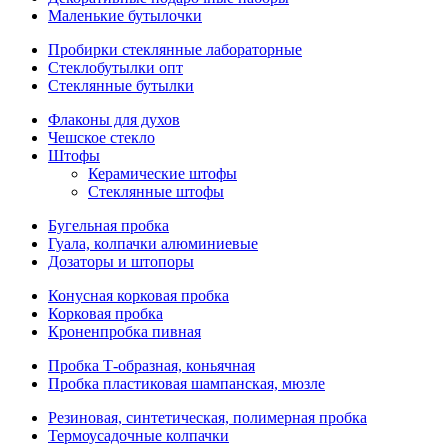
Маленькие бутылочки
Пробирки стеклянные лабораторные
Стеклобутылки опт
Стеклянные бутылки
Флаконы для духов
Чешское стекло
Штофы
Керамические штофы
Стеклянные штофы
Бугельная пробка
Гуала, колпачки алюминиевые
Дозаторы и штопоры
Конусная корковая пробка
Корковая пробка
Кроненпробка пивная
Пробка Т-образная, коньячная
Пробка пластиковая шампанская, мюзле
Резиновая, синтетическая, полимерная пробка
Термоусадочные колпачки