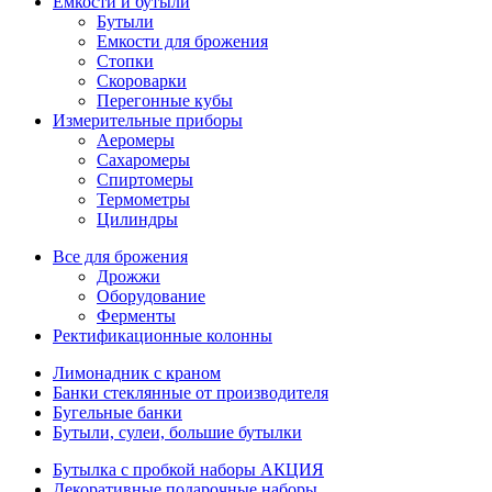
Емкости и бутыли
Бутыли
Емкости для брожения
Стопки
Скороварки
Перегонные кубы
Измерительные приборы
Аеромеры
Сахаромеры
Спиртомеры
Термометры
Цилиндры
Все для брожения
Дрожжи
Оборудование
Ферменты
Ректификационные колонны
Лимонадник с краном
Банки стеклянные от производителя
Бугельные банки
Бутыли, сулеи, большие бутылки
Бутылка с пробкой наборы АКЦИЯ
Декоративные подарочные наборы