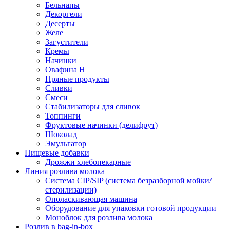
Бельнапы
Декоргели
Десерты
Желe
Загустители
Кремы
Начинки
Овафина Н
Пряные продукты
Сливки
Смеси
Стабилизаторы для сливок
Топпинги
Фруктовые начинки (делифрут)
Шоколад
Эмульгатор
Пищевые добавки
Дрожжи хлебопекарные
Линия розлива молока
Система CIP/SIP (система безразборной мойки/
стерилизации)
Ополаскивающая машина
Оборудование для упаковки готовой продукции
Моноблок для розлива молока
Розлив в bag-in-box