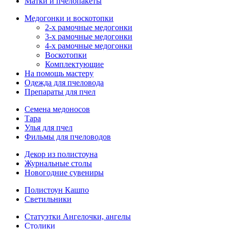
Матки и пчелопакеты
Медогонки и воскотопки
2-х рамочные медогонки
3-х рамочные медогонки
4-х рамочные медогонки
Воскотопки
Комплектующие
На помощь мастеру
Одежда для пчеловода
Препараты для пчел
Семена медоносов
Тара
Улья для пчел
Фильмы для пчеловодов
Декор из полистоуна
Журнальные столы
Новогодние сувениры
Полистоун Кашпо
Светильники
Статуэтки Ангелочки, ангелы
Столики