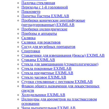
Палочка стеклянная
Переходы с 1-й горловиной
Пикнометр
Пипетка Пастера EXIMLAB
Пробирки конические центрифужные
(неградуированные) EXIMLAB
Пробирки цилиндрические
Приборы и аппараты
Склянка
Склянки для реактивов
Сосуд для музейных препаратов
Спиртовки
Стаканчики для взвешивания (бюксы) EXIMLAB
Стаканы EXIMLAB
Стекла для замешивания (стоматологические)
Стекла покровные EXIMLAB
Стекла предметные EXIMLAB
Стекло часовое EXIMLAB
Ступки стеклянные с пестиком EXIMLAB
Флакон общего назначения для лекарственных
средств
Холодильники EXIMLAB
Цилиндры для ареометров на пластмассовом
основании
Чаша выпарительная EXIMLAB