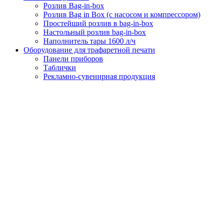
Розлив Bag-in-box
Розлив Bag in Box (с насосом и компрессором)
Простейший розлив в bag-in-box
Настольный розлив bag-in-box
Наполнитель тары 1600 л/ч
Оборудование для трафаретной печати
Панели приборов
Таблички
Рекламно-сувенирная продукция