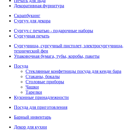
Печать для льда
Декоративная фурнитура
Скрапбукинг
Сургуч для декора
Сургуч с печатью - подарочные наборы
Сургучная печать
Сургучница, сургучный пистолет, электросургучница,
технический фен
Упаковочная бумага, тубы, коробы, пакеты
Посуда
Стеклянные конфетницы посуда для кенди бара
Стаканы, бокалы
Столовые приборы
Чашки
Тарелки
Кухонные принадлежности
Посуда для приготовления
Барный инвентарь
Декор для кухни