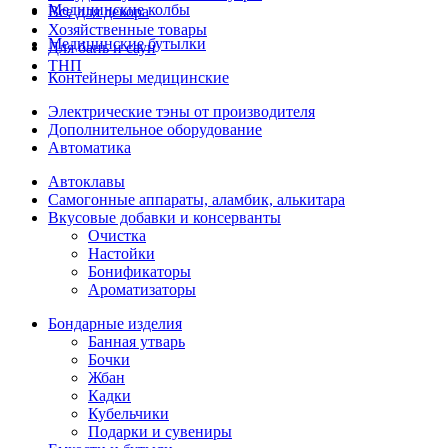
Медицинские колбы
Все для декора
Хозяйственные товары
Медицинские бутылки
Для бань и саун
ТНП
Контейнеры медицинские
Электрические тэны от производителя
Дополнительное оборудование
Автоматика
Автоклавы
Самогонные аппараты, аламбик, алькитара
Вкусовые добавки и консерванты
Очистка
Настойки
Бонификаторы
Ароматизаторы
Бондарные изделия
Банная утварь
Бочки
Жбан
Кадки
Кубельчики
Подарки и сувениры