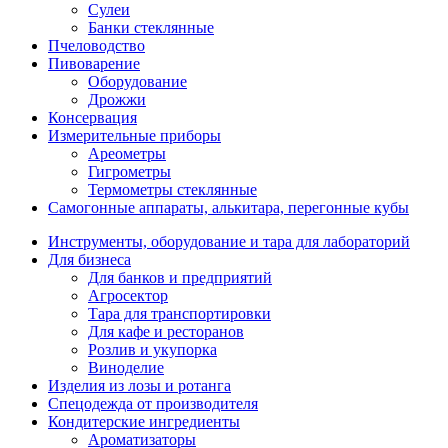
Сулеи
Банки стеклянные
Пчеловодство
Пивоварение
Оборудование
Дрожжи
Консервация
Измерительные приборы
Ареометры
Гигрометры
Термометры стеклянные
Самогонные аппараты, алькитара, перегонные кубы
Инструменты, оборудование и тара для лабораторий
Для бизнеса
Для банков и предприятий
Агросектор
Тара для транспортировки
Для кафе и ресторанов
Розлив и укупорка
Виноделие
Изделия из лозы и ротанга
Спецодежда от производителя
Кондитерские ингредиенты
Ароматизаторы