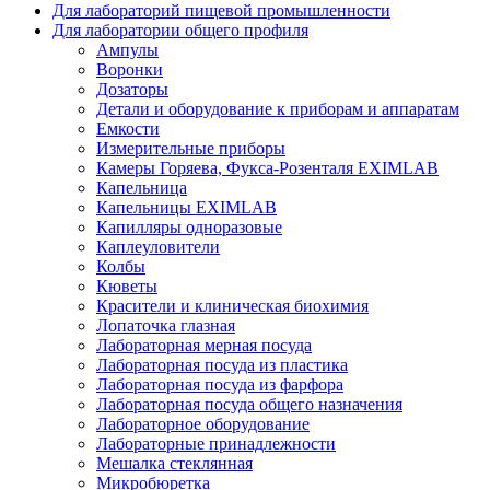
Для лабораторий пищевой промышленности
Для лаборатории общего профиля
Ампулы
Воронки
Дозаторы
Детали и оборудование к приборам и аппаратам
Емкости
Измерительные приборы
Камеры Горяева, Фукса-Розенталя EXIMLAB
Капельница
Капельницы EXIMLAB
Капилляры одноразовые
Каплеуловители
Колбы
Кюветы
Красители и клиническая биохимия
Лопаточка глазная
Лабораторная мерная посуда
Лабораторная посуда из пластика
Лабораторная посуда из фарфора
Лабораторная посуда общего назначения
Лабораторное оборудование
Лабораторные принадлежности
Мешалка стеклянная
Микробюретка