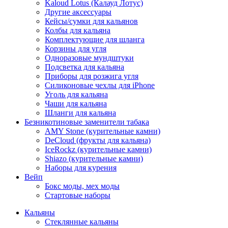
Kaloud Lotus (Калауд Лотус)
Другие аксессуары
Кейсы/сумки для кальянов
Колбы для кальяна
Комплектующие для шланга
Корзины для угля
Одноразовые мундштуки
Подсветка для кальяна
Приборы для розжига угля
Силиконовые чехлы для iPhone
Уголь для кальяна
Чаши для кальяна
Шланги для кальяна
Безникотиновые заменители табака
AMY Stone (курительные камни)
DeCloud (фрукты для кальяна)
IceRockz (курительные камни)
Shiazo (курительные камни)
Наборы для курения
Вейп
Бокс моды, мех моды
Стартовые наборы
Кальяны
Стеклянные кальяны