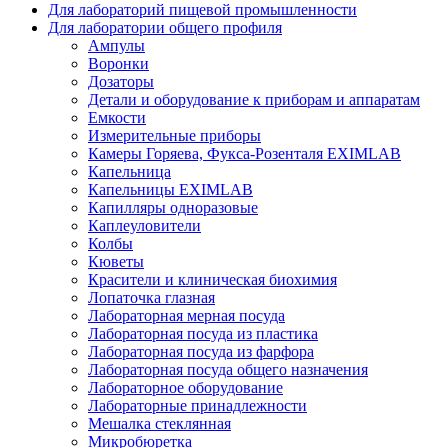
Для лабораторий пищевой промышленности
Для лаборатории общего профиля
Ампулы
Воронки
Дозаторы
Детали и оборудование к приборам и аппаратам
Емкости
Измерительные приборы
Камеры Горяева, Фукса-Розенталя EXIMLAB
Капельница
Капельницы EXIMLAB
Капилляры одноразовые
Каплеуловители
Колбы
Кюветы
Красители и клиническая биохимия
Лопаточка глазная
Лабораторная мерная посуда
Лабораторная посуда из пластика
Лабораторная посуда из фарфора
Лабораторная посуда общего назначения
Лабораторное оборудование
Лабораторные принадлежности
Мешалка стеклянная
Микробюретка