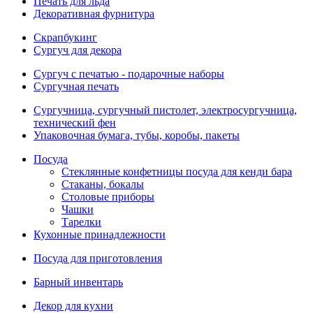
Печать для льда
Декоративная фурнитура
Скрапбукинг
Сургуч для декора
Сургуч с печатью - подарочные наборы
Сургучная печать
Сургучница, сургучный пистолет, электросургучница,
технический фен
Упаковочная бумага, тубы, коробы, пакеты
Посуда
Стеклянные конфетницы посуда для кенди бара
Стаканы, бокалы
Столовые приборы
Чашки
Тарелки
Кухонные принадлежности
Посуда для приготовления
Барный инвентарь
Декор для кухни