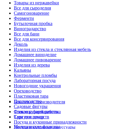
Товары из нержавейки
Все для сыроделия
Самогоноварение
Ферменти
Бутылочная пробка
Виноградарство
Все для бани
Все для консервирования
Деколь
Изделия из стекла и стеклянная мебель
Домашнее виноделие
Домашнее пивоварение
Изделия из дерева
Кальяны
Контрольные пломбы
Лабораторная посуда
Новогодние украшения
Ореховодство
Пластиковая тара
Пчеловодство
Бакалея от производителя
Садовые фигуры
Стекло ручной работы
Флаконы фармацевтика
Сургуч и декор
Тара для лекарств
Посуда и кухонные принадлежности
Медицинские флаконы
Посуда и кухонные аксессуары