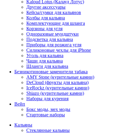
Kaloud Lotus (Калауд Лотус)
Другие аксессуары
Кейсы/сумки для кальянов
Колбы для кальяна
Комплектующие для шланга
Корзины для угля
Одноразовые мундштуки
Подсветка для кальяна
Приборы для розжига угля
Силиконовые чехлы для iPhone
Уголь для кальяна
Чаши для кальяна
Шланги для кальяна
Безникотиновые заменители табака
AMY Stone (курительные камни)
DeCloud (фрукты для кальяна)
IceRockz (курительные камни)
Shiazo (курительные камни)
Наборы для курения
Вейп
Бокс моды, мех моды
Стартовые наборы
Кальяны
Стеклянные кальяны