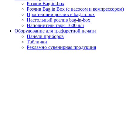
Розлив Bag-in-box
Розлив Bag in Box (с насосом и компрессором)
Простейший розлив в bag-in-box
Настольный розлив bag-in-box
Наполнитель тары 1600 л/ч
Оборудование для трафаретной печати
Панели приборов
Таблички
Рекламно-сувенирная продукция