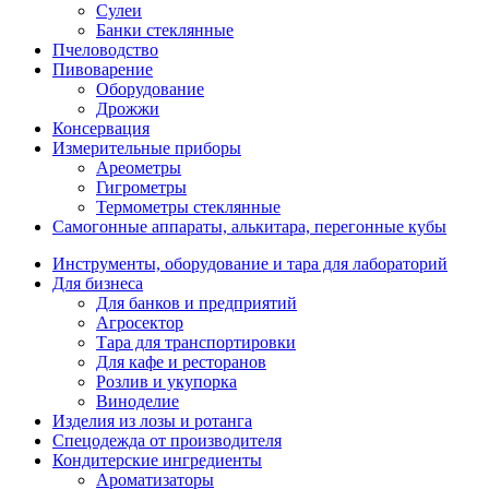
Сулеи
Банки стеклянные
Пчеловодство
Пивоварение
Оборудование
Дрожжи
Консервация
Измерительные приборы
Ареометры
Гигрометры
Термометры стеклянные
Самогонные аппараты, алькитара, перегонные кубы
Инструменты, оборудование и тара для лабораторий
Для бизнеса
Для банков и предприятий
Агросектор
Тара для транспортировки
Для кафе и ресторанов
Розлив и укупорка
Виноделие
Изделия из лозы и ротанга
Спецодежда от производителя
Кондитерские ингредиенты
Ароматизаторы