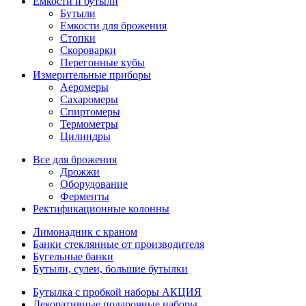
Емкости и бутыли
Бутыли
Емкости для брожения
Стопки
Скороварки
Перегонные кубы
Измерительные приборы
Аеромеры
Сахаромеры
Спиртомеры
Термометры
Цилиндры
Все для брожения
Дрожжи
Оборудование
Ферменты
Ректификационные колонны
Лимонадник с краном
Банки стеклянные от производителя
Бугельные банки
Бутыли, сулеи, большие бутылки
Бутылка с пробкой наборы АКЦИЯ
Декоративные подарочные наборы