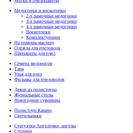
Матки и пчелопакеты
Медогонки и воскотопки
2-х рамочные медогонки
3-х рамочные медогонки
4-х рамочные медогонки
Воскотопки
Комплектующие
На помощь мастеру
Одежда для пчеловода
Препараты для пчел
Семена медоносов
Тара
Улья для пчел
Фильмы для пчеловодов
Декор из полистоуна
Журнальные столы
Новогодние сувениры
Полистоун Кашпо
Светильники
Статуэтки Ангелочки, ангелы
Столики