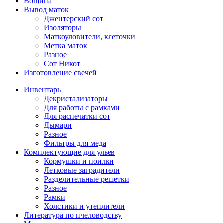
Вощина
Вывод маток
Джентерский сот
Изоляторы
Маткоуловители, клеточки
Метка маток
Разное
Сот Никот
Изготовление свечей
Инвентарь
Декристализаторы
Для работы с рамками
Для распечатки сот
Дымари
Разное
Фильтры для меда
Комплектующие для ульев
Кормушки и поилки
Летковые заградители
Разделительные решетки
Разное
Рамки
Холстики и утеплители
Литература по пчеловодству