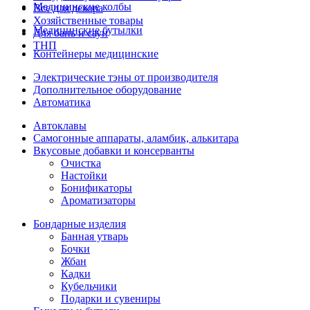
Медицинские колбы
Все для декора
Хозяйственные товары
Медицинские бутылки
Для бань и саун
ТНП
Контейнеры медицинские
Электрические тэны от производителя
Дополнительное оборудование
Автоматика
Автоклавы
Самогонные аппараты, аламбик, алькитара
Вкусовые добавки и консерванты
Очистка
Настойки
Бонификаторы
Ароматизаторы
Бондарные изделия
Банная утварь
Бочки
Жбан
Кадки
Кубельчики
Подарки и сувениры