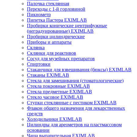
Палочка стеклянная
Переходы с 1-й горловиной
Пикнометр
Пипетка Пастера EXIMLAB
Пробирки конические центрифужные
(неградуированные) EXIMLAB
Пробирки цилиндрические
Приборы и аппараты
Склянка
Склянки для реактивов
Сосуд для музейных препаратов
Спиртовки
Стаканчики для взвешивания (бюксы) EXIMLAB
Стаканы EXIMLAB
Стекла для замешивания (стоматологические)
Стекла покровные EXIMLAB
Стекла предметные EXIMLAB
Стекло часовое EXIMLAB
Ступки стеклянные с пестиком EXIMLAB
Флакон общего назначения для лекарственных
средств
Холодильники EXIMLAB
Цилиндры для ареометров на пластмассовом
основании
Чаша выпарительная EXIMLAB