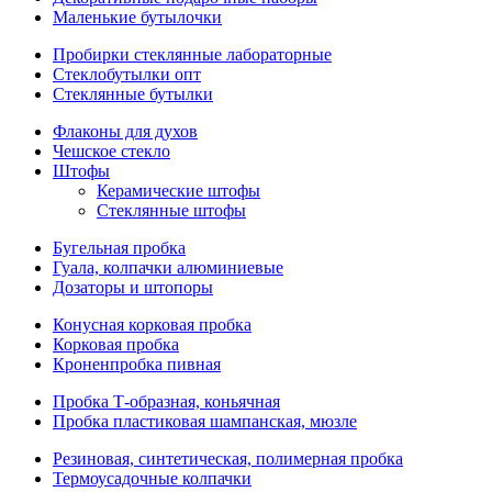
Маленькие бутылочки
Пробирки стеклянные лабораторные
Стеклобутылки опт
Стеклянные бутылки
Флаконы для духов
Чешское стекло
Штофы
Керамические штофы
Стеклянные штофы
Бугельная пробка
Гуала, колпачки алюминиевые
Дозаторы и штопоры
Конусная корковая пробка
Корковая пробка
Кроненпробка пивная
Пробка Т-образная, коньячная
Пробка пластиковая шампанская, мюзле
Резиновая, синтетическая, полимерная пробка
Термоусадочные колпачки