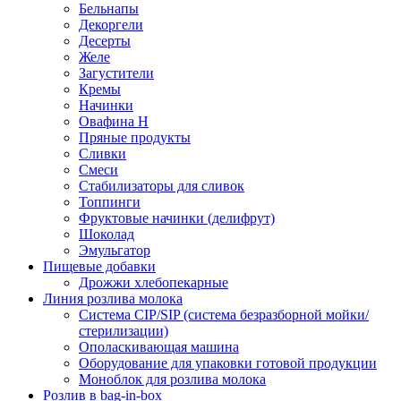
Бельнапы
Декоргели
Десерты
Желe
Загустители
Кремы
Начинки
Овафина Н
Пряные продукты
Сливки
Смеси
Стабилизаторы для сливок
Топпинги
Фруктовые начинки (делифрут)
Шоколад
Эмульгатор
Пищевые добавки
Дрожжи хлебопекарные
Линия розлива молока
Система CIP/SIP (система безразборной мойки/
стерилизации)
Ополаскивающая машина
Оборудование для упаковки готовой продукции
Моноблок для розлива молока
Розлив в bag-in-box