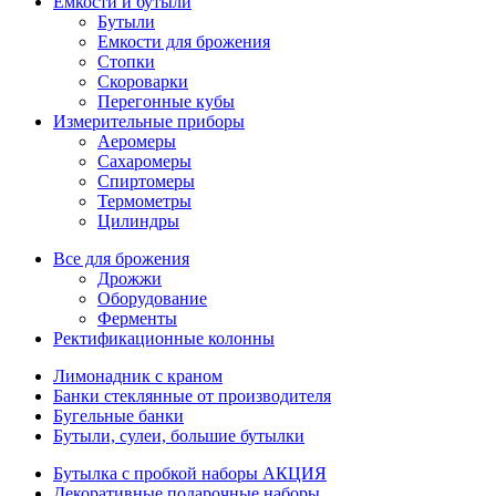
Емкости и бутыли
Бутыли
Емкости для брожения
Стопки
Скороварки
Перегонные кубы
Измерительные приборы
Аеромеры
Сахаромеры
Спиртомеры
Термометры
Цилиндры
Все для брожения
Дрожжи
Оборудование
Ферменты
Ректификационные колонны
Лимонадник с краном
Банки стеклянные от производителя
Бугельные банки
Бутыли, сулеи, большие бутылки
Бутылка с пробкой наборы АКЦИЯ
Декоративные подарочные наборы