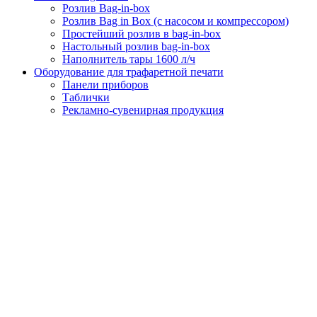
Розлив Bag-in-box
Розлив Bag in Box (с насосом и компрессором)
Простейший розлив в bag-in-box
Настольный розлив bag-in-box
Наполнитель тары 1600 л/ч
Оборудование для трафаретной печати
Панели приборов
Таблички
Рекламно-сувенирная продукция