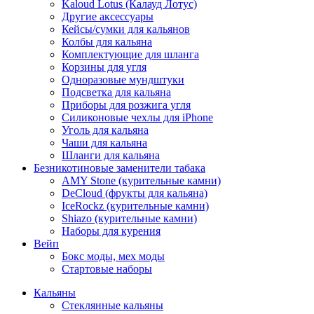
Kaloud Lotus (Калауд Лотус)
Другие аксессуары
Кейсы/сумки для кальянов
Колбы для кальяна
Комплектующие для шланга
Корзины для угля
Одноразовые мундштуки
Подсветка для кальяна
Приборы для розжига угля
Силиконовые чехлы для iPhone
Уголь для кальяна
Чаши для кальяна
Шланги для кальяна
Безникотиновые заменители табака
AMY Stone (курительные камни)
DeCloud (фрукты для кальяна)
IceRockz (курительные камни)
Shiazo (курительные камни)
Наборы для курения
Вейп
Бокс моды, мех моды
Стартовые наборы
Кальяны
Стеклянные кальяны