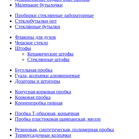
Маленькие бутылочки
Пробирки стеклянные лабораторные
Стеклобутылки опт
Стеклянные бутылки
Флаконы для духов
Чешское стекло
Штофы
Керамические штофы
Стеклянные штофы
Бугельная пробка
Гуала, колпачки алюминиевые
Дозаторы и штопоры
Конусная корковая пробка
Корковая пробка
Кроненпробка пивная
Пробка Т-образная, коньячная
Пробка пластиковая шампанская, мюзле
Резиновая, синтетическая, полимерная пробка
Термоусадочные колпачки