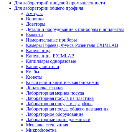
Для лабораторий пищевой промышленности
Для лаборатории общего профиля
Ампулы
Воронки
Дозаторы
Детали и оборудование к приборам и аппаратам
Емкости
Измерительные приборы
Камеры Горяева, Фукса-Розенталя EXIMLAB
Капельница
Капельницы EXIMLAB
Капилляры одноразовые
Каплеуловители
Колбы
Кюветы
Красители и клиническая биохимия
Лопаточка глазная
Лабораторная мерная посуда
Лабораторная посуда из пластика
Лабораторная посуда из фарфора
Лабораторная посуда общего назначения
Лабораторное оборудование
Лабораторные принадлежности
Мешалка стеклянная
Микробюретка