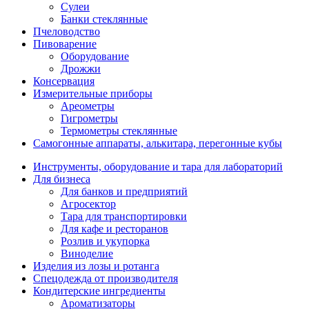
Сулеи
Банки стеклянные
Пчеловодство
Пивоварение
Оборудование
Дрожжи
Консервация
Измерительные приборы
Ареометры
Гигрометры
Термометры стеклянные
Самогонные аппараты, алькитара, перегонные кубы
Инструменты, оборудование и тара для лабораторий
Для бизнеса
Для банков и предприятий
Агросектор
Тара для транспортировки
Для кафе и ресторанов
Розлив и укупорка
Виноделие
Изделия из лозы и ротанга
Спецодежда от производителя
Кондитерские ингредиенты
Ароматизаторы