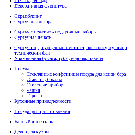
Печать для льда
Декоративная фурнитура
Скрапбукинг
Сургуч для декора
Сургуч с печатью - подарочные наборы
Сургучная печать
Сургучница, сургучный пистолет, электросургучница,
технический фен
Упаковочная бумага, тубы, коробы, пакеты
Посуда
Стеклянные конфетницы посуда для кенди бара
Стаканы, бокалы
Столовые приборы
Чашки
Тарелки
Кухонные принадлежности
Посуда для приготовления
Барный инвентарь
Декор для кухни