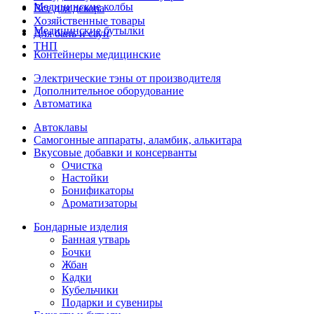
Медицинские колбы
Все для декора
Хозяйственные товары
Медицинские бутылки
Для бань и саун
ТНП
Контейнеры медицинские
Электрические тэны от производителя
Дополнительное оборудование
Автоматика
Автоклавы
Самогонные аппараты, аламбик, алькитара
Вкусовые добавки и консерванты
Очистка
Настойки
Бонификаторы
Ароматизаторы
Бондарные изделия
Банная утварь
Бочки
Жбан
Кадки
Кубельчики
Подарки и сувениры