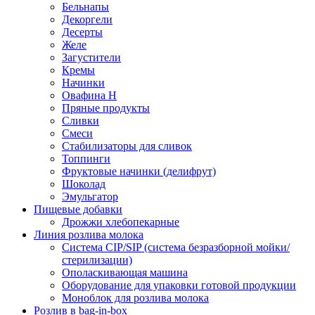
Бельнапы
Декоргели
Десерты
Желe
Загустители
Кремы
Начинки
Овафина Н
Пряные продукты
Сливки
Смеси
Стабилизаторы для сливок
Топпинги
Фруктовые начинки (делифрут)
Шоколад
Эмульгатор
Пищевые добавки
Дрожжи хлебопекарные
Линия розлива молока
Система CIP/SIP (система безразборной мойки/
стерилизации)
Ополаскивающая машина
Оборудование для упаковки готовой продукции
Моноблок для розлива молока
Розлив в bag-in-box