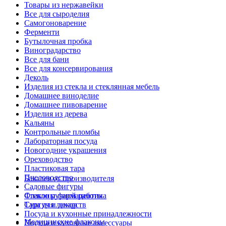
Товары из нержавейки
Все для сыроделия
Самогоноварение
Ферменти
Бутылочная пробка
Виноградарство
Все для бани
Все для консервирования
Деколь
Изделия из стекла и стеклянная мебель
Домашнее виноделие
Домашнее пивоварение
Изделия из дерева
Кальяны
Контрольные пломбы
Лабораторная посуда
Новогодние украшения
Ореховодство
Пластиковая тара
Пчеловодство
Бакалея от производителя
Садовые фигуры
Стекло ручной работы
Флаконы фармацевтика
Сургуч и декор
Тара для лекарств
Посуда и кухонные принадлежности
Медицинские флаконы
Посуда и кухонные аксессуары