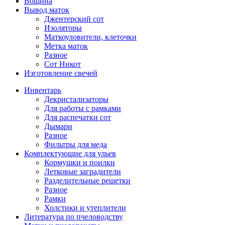
Вощина
Вывод маток
Джентерский сот
Изоляторы
Маткоуловители, клеточки
Метка маток
Разное
Сот Никот
Изготовление свечей
Инвентарь
Декристализаторы
Для работы с рамками
Для распечатки сот
Дымари
Разное
Фильтры для меда
Комплектующие для ульев
Кормушки и поилки
Летковые заградители
Разделительные решетки
Разное
Рамки
Холстики и утеплители
Литература по пчеловодству