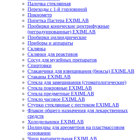
Палочка стеклянная
Переходы с 1-й горловиной
Пикнометр
Пипетка Пастера EXIMLAB
Пробирки конические центрифужные
(неградуированные) EXIMLAB
Пробирки цилиндрические
Приборы и аппараты
Склянка
Склянки для реактивов
Сосуд для музейных препаратов
Спиртовки
Стаканчики для взвешивания (бюксы) EXIMLAB
Стаканы EXIMLAB
Стекла для замешивания (стоматологические)
Стекла покровные EXIMLAB
Стекла предметные EXIMLAB
Стекло часовое EXIMLAB
Ступки стеклянные с пестиком EXIMLAB
Флакон общего назначения для лекарственных
средств
Холодильники EXIMLAB
Цилиндры для ареометров на пластмассовом
основании
Чаша выпарительная EXIMLAB