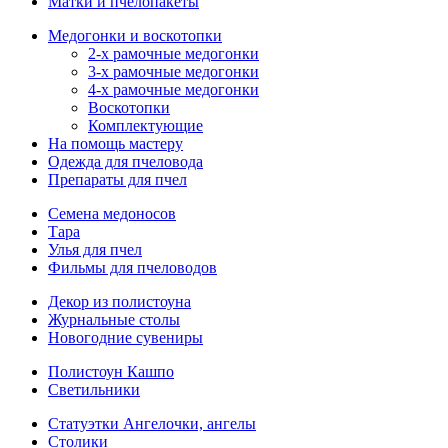
Матки и пчелопакеты
Медогонки и воскотопки
2-х рамочные медогонки
3-х рамочные медогонки
4-х рамочные медогонки
Воскотопки
Комплектующие
На помощь мастеру
Одежда для пчеловода
Препараты для пчел
Семена медоносов
Тара
Улья для пчел
Фильмы для пчеловодов
Декор из полистоуна
Журнальные столы
Новогодние сувениры
Полистоун Кашпо
Светильники
Статуэтки Ангелочки, ангелы
Столики