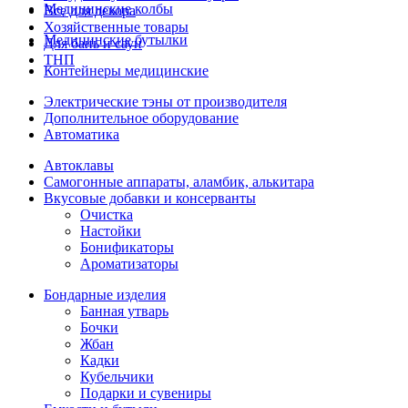
Медицинские колбы
Все для декора
Хозяйственные товары
Медицинские бутылки
Для бань и саун
ТНП
Контейнеры медицинские
Электрические тэны от производителя
Дополнительное оборудование
Автоматика
Автоклавы
Самогонные аппараты, аламбик, алькитара
Вкусовые добавки и консерванты
Очистка
Настойки
Бонификаторы
Ароматизаторы
Бондарные изделия
Банная утварь
Бочки
Жбан
Кадки
Кубельчики
Подарки и сувениры