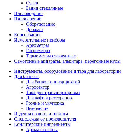
Сулеи
Банки стеклянные
Пчеловодство
Пивоварение
Оборудование
Дрожжи
Консервация
Измерительные приборы
Ареометры
Гигрометры
Термометры стеклянные
Самогонные аппараты, алькитара, перегонные кубы
Инструменты, оборудование и тара для лабораторий
Для бизнеса
Для банков и предприятий
Агросектор
Тара для транспортировки
Для кафе и ресторанов
Розлив и укупорка
Виноделие
Изделия из лозы и ротанга
Спецодежда от производителя
Кондитерские ингредиенты
Ароматизаторы