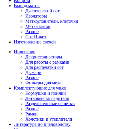
Вощина
Вывод маток
Джентерский сот
Изоляторы
Маткоуловители, клеточки
Метка маток
Разное
Сот Никот
Изготовление свечей
Инвентарь
Декристализаторы
Для работы с рамками
Для распечатки сот
Дымари
Разное
Фильтры для меда
Комплектующие для ульев
Кормушки и поилки
Летковые заградители
Разделительные решетки
Разное
Рамки
Холстики и утеплители
Литература по пчеловодству