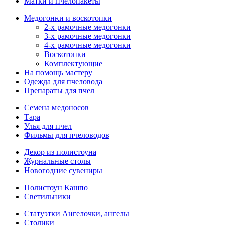
Матки и пчелопакеты
Медогонки и воскотопки
2-х рамочные медогонки
3-х рамочные медогонки
4-х рамочные медогонки
Воскотопки
Комплектующие
На помощь мастеру
Одежда для пчеловода
Препараты для пчел
Семена медоносов
Тара
Улья для пчел
Фильмы для пчеловодов
Декор из полистоуна
Журнальные столы
Новогодние сувениры
Полистоун Кашпо
Светильники
Статуэтки Ангелочки, ангелы
Столики