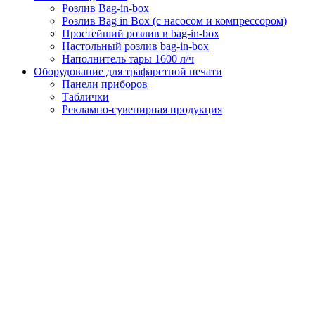
Розлив Bag-in-box
Розлив Bag in Box (с насосом и компрессором)
Простейший розлив в bag-in-box
Настольный розлив bag-in-box
Наполнитель тары 1600 л/ч
Оборудование для трафаретной печати
Панели приборов
Таблички
Рекламно-сувенирная продукция