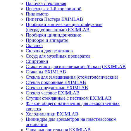
Палочка стеклянная
Переходы с 1-й горловиной
Пикнометр
Пипетка Пастера EXIMLAB
Пробирки конические центрифужные
(неградуированные) EXIMLAB
Пробирки цилиндрические
Приборы и аппараты
Склянка
Склянки для реактивов
Сосуд для музейных препаратов
Спиртовки
Стаканчики для взвешивания (бюксы) EXIMLAB
Стаканы EXIMLAB
Стекла для замешивания (стоматологические)
Стекла покровные EXIMLAB
Стекла предметные EXIMLAB
Стекло часовое EXIMLAB
Ступки стеклянные с пестиком EXIMLAB
Флакон общего назначения для лекарственных
средств
Холодильники EXIMLAB
Цилиндры для ареометров на пластмассовом
основании
Чаша выпарительная EXIMLAB