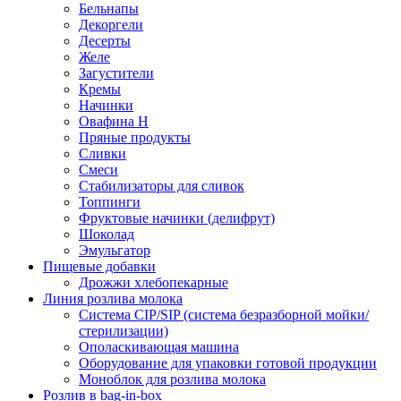
Бельнапы
Декоргели
Десерты
Желe
Загустители
Кремы
Начинки
Овафина Н
Пряные продукты
Сливки
Смеси
Стабилизаторы для сливок
Топпинги
Фруктовые начинки (делифрут)
Шоколад
Эмульгатор
Пищевые добавки
Дрожжи хлебопекарные
Линия розлива молока
Система CIP/SIP (система безразборной мойки/
стерилизации)
Ополаскивающая машина
Оборудование для упаковки готовой продукции
Моноблок для розлива молока
Розлив в bag-in-box