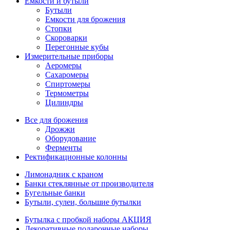
Емкости и бутыли
Бутыли
Емкости для брожения
Стопки
Скороварки
Перегонные кубы
Измерительные приборы
Аеромеры
Сахаромеры
Спиртомеры
Термометры
Цилиндры
Все для брожения
Дрожжи
Оборудование
Ферменты
Ректификационные колонны
Лимонадник с краном
Банки стеклянные от производителя
Бугельные банки
Бутыли, сулеи, большие бутылки
Бутылка с пробкой наборы АКЦИЯ
Декоративные подарочные наборы