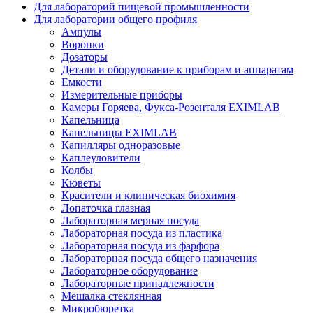
Для лабораторий пищевой промышленности
Для лаборатории общего профиля
Ампулы
Воронки
Дозаторы
Детали и оборудование к приборам и аппаратам
Емкости
Измерительные приборы
Камеры Горяева, Фукса-Розенталя EXIMLAB
Капельница
Капельницы EXIMLAB
Капилляры одноразовые
Каплеуловители
Колбы
Кюветы
Красители и клиническая биохимия
Лопаточка глазная
Лабораторная мерная посуда
Лабораторная посуда из пластика
Лабораторная посуда из фарфора
Лабораторная посуда общего назначения
Лабораторное оборудование
Лабораторные принадлежности
Мешалка стеклянная
Микробюретка