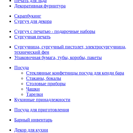
Печать для льда
Декоративная фурнитура
Скрапбукинг
Сургуч для декора
Сургуч с печатью - подарочные наборы
Сургучная печать
Сургучница, сургучный пистолет, электросургучница,
технический фен
Упаковочная бумага, тубы, коробы, пакеты
Посуда
Стеклянные конфетницы посуда для кенди бара
Стаканы, бокалы
Столовые приборы
Чашки
Тарелки
Кухонные принадлежности
Посуда для приготовления
Барный инвентарь
Декор для кухни