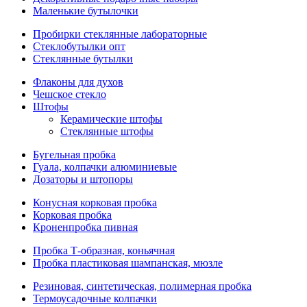
Маленькие бутылочки
Пробирки стеклянные лабораторные
Стеклобутылки опт
Стеклянные бутылки
Флаконы для духов
Чешское стекло
Штофы
Керамические штофы
Стеклянные штофы
Бугельная пробка
Гуала, колпачки алюминиевые
Дозаторы и штопоры
Конусная корковая пробка
Корковая пробка
Кроненпробка пивная
Пробка Т-образная, коньячная
Пробка пластиковая шампанская, мюзле
Резиновая, синтетическая, полимерная пробка
Термоусадочные колпачки