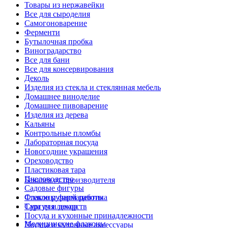
Товары из нержавейки
Все для сыроделия
Самогоноварение
Ферменти
Бутылочная пробка
Виноградарство
Все для бани
Все для консервирования
Деколь
Изделия из стекла и стеклянная мебель
Домашнее виноделие
Домашнее пивоварение
Изделия из дерева
Кальяны
Контрольные пломбы
Лабораторная посуда
Новогодние украшения
Ореховодство
Пластиковая тара
Пчеловодство
Бакалея от производителя
Садовые фигуры
Стекло ручной работы
Флаконы фармацевтика
Сургуч и декор
Тара для лекарств
Посуда и кухонные принадлежности
Медицинские флаконы
Посуда и кухонные аксессуары