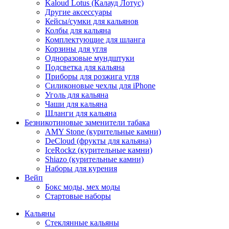
Kaloud Lotus (Калауд Лотус)
Другие аксессуары
Кейсы/сумки для кальянов
Колбы для кальяна
Комплектующие для шланга
Корзины для угля
Одноразовые мундштуки
Подсветка для кальяна
Приборы для розжига угля
Силиконовые чехлы для iPhone
Уголь для кальяна
Чаши для кальяна
Шланги для кальяна
Безникотиновые заменители табака
AMY Stone (курительные камни)
DeCloud (фрукты для кальяна)
IceRockz (курительные камни)
Shiazo (курительные камни)
Наборы для курения
Вейп
Бокс моды, мех моды
Стартовые наборы
Кальяны
Стеклянные кальяны