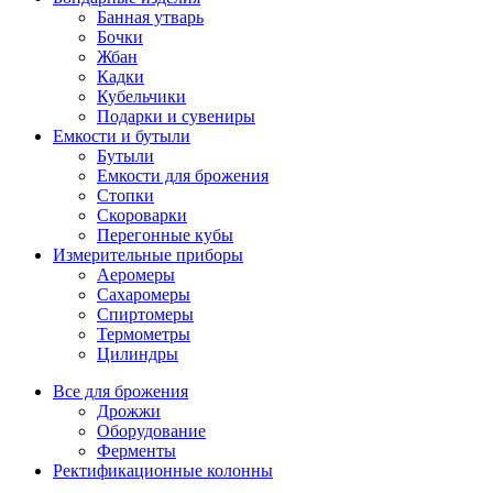
Банная утварь
Бочки
Жбан
Кадки
Кубельчики
Подарки и сувениры
Емкости и бутыли
Бутыли
Емкости для брожения
Стопки
Скороварки
Перегонные кубы
Измерительные приборы
Аеромеры
Сахаромеры
Спиртомеры
Термометры
Цилиндры
Все для брожения
Дрожжи
Оборудование
Ферменты
Ректификационные колонны