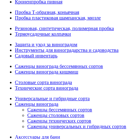
Кроненпробка пивная
Пробка Т-образная, коньячная
Пробка пластиковая шампанская, мюзле
Резиновая, синтетическая, полимерная пробка
Термоусадочные колпачки
Защита и уход за виноградом
Инструменты для виноградарства и садоводства
Садовый инвентарь
Саженцы винограда бессемянных сортов
Саженцы винограда кишмиш
Столовые сорта винограда
Технические сорта винограда
Универсальные и гибридные сорта
Саженцы винограда
Саженцы бессемянных сортов
Саженцы столовых сортов
Саженцы технических сортов
Саженцы универсальных и гибридных сортов
Аксессуары для бани