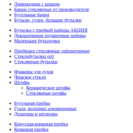
Лимонадник с краном
Банки стеклянные от производителя
Бугельные банки
Бутыли, сулеи, большие бутылки
Бутылка с пробкой наборы АКЦИЯ
Декоративные подарочные наборы
Маленькие бутылочки
Пробирки стеклянные лабораторные
Стеклобутылки опт
Стеклянные бутылки
Флаконы для духов
Чешское стекло
Штофы
Керамические штофы
Стеклянные штофы
Бугельная пробка
Гуала, колпачки алюминиевые
Дозаторы и штопоры
Конусная корковая пробка
Корковая пробка