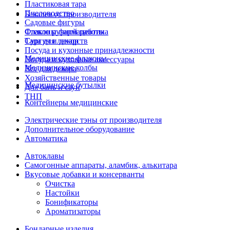
Пластиковая тара
Пчеловодство
Бакалея от производителя
Садовые фигуры
Стекло ручной работы
Флаконы фармацевтика
Сургуч и декор
Тара для лекарств
Посуда и кухонные принадлежности
Медицинские флаконы
Посуда и кухонные аксессуары
Медицинские колбы
Все для декора
Хозяйственные товары
Медицинские бутылки
Для бань и саун
ТНП
Контейнеры медицинские
Электрические тэны от производителя
Дополнительное оборудование
Автоматика
Автоклавы
Самогонные аппараты, аламбик, алькитара
Вкусовые добавки и консерванты
Очистка
Настойки
Бонификаторы
Ароматизаторы
Бондарные изделия