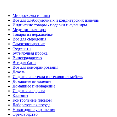
Микросхемы и чипы
Все для хлебобулочных и кондитерских изделий
Индийские товары - подарки и сувениры
Медицинская тара
Товары из нержавейки
Все для сыроделия
Самогоноварение
Ферменти
Бутылочная пробка
Виноградарство
Все для бани
Все для консервирования
Деколь
Изделия из стекла и стеклянная мебель
Домашнее виноделие
Домашнее пивоварение
Изделия из дерева
Кальяны
Контрольные пломбы
Лабораторная посуда
Новогодние украшения
Ореховодство