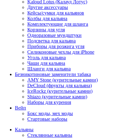
Kaloud Lotus (Калауд Лотус)
Другие аксессуары
Кейсы/сумки для кальянов
Колбы для кальяна
Комплектующие для шланга
Корзины для угля
Одноразовые мундштуки
Подсветка для кальяна
Приборы для розжига угля
Силиконовые чехлы для iPhone
Уголь для кальяна
Чаши для кальяна
Шланги для кальяна
Безникотиновые заменители табака
AMY Stone (курительные камни)
DeCloud (фрукты для кальяна)
IceRockz (курительные камни)
Shiazo (курительные камни)
Наборы для курения
Вейп
Бокс моды, мех моды
Стартовые наборы
Кальяны
Стеклянные кальяны