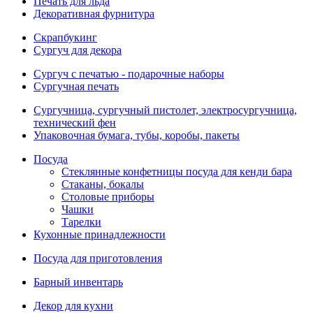
Печать для льда
Декоративная фурнитура
Скрапбукинг
Сургуч для декора
Сургуч с печатью - подарочные наборы
Сургучная печать
Сургучница, сургучный пистолет, электросургучница,
технический фен
Упаковочная бумага, тубы, коробы, пакеты
Посуда
Стеклянные конфетницы посуда для кенди бара
Стаканы, бокалы
Столовые приборы
Чашки
Тарелки
Кухонные принадлежности
Посуда для приготовления
Барный инвентарь
Декор для кухни