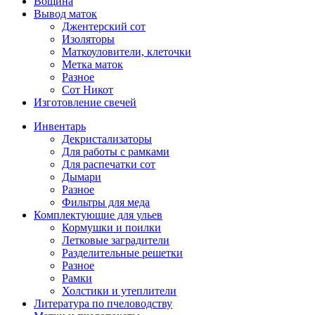
Вощина
Вывод маток
Джентерский сот
Изоляторы
Маткоуловители, клеточки
Метка маток
Разное
Сот Никот
Изготовление свечей
Инвентарь
Декристализаторы
Для работы с рамками
Для распечатки сот
Дымари
Разное
Фильтры для меда
Комплектующие для ульев
Кормушки и поилки
Летковые заградители
Разделительные решетки
Разное
Рамки
Холстики и утеплители
Литература по пчеловодству