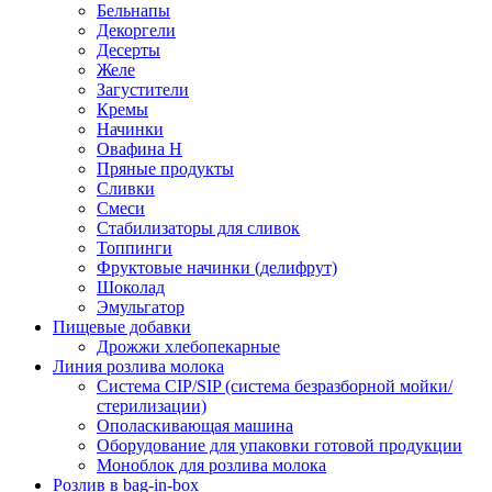
Бельнапы
Декоргели
Десерты
Желe
Загустители
Кремы
Начинки
Овафина Н
Пряные продукты
Сливки
Смеси
Стабилизаторы для сливок
Топпинги
Фруктовые начинки (делифрут)
Шоколад
Эмульгатор
Пищевые добавки
Дрожжи хлебопекарные
Линия розлива молока
Система CIP/SIP (система безразборной мойки/
стерилизации)
Ополаскивающая машина
Оборудование для упаковки готовой продукции
Моноблок для розлива молока
Розлив в bag-in-box