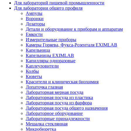
Для лабораторий пищевой промышленности
Для лаборатории общего профиля
Ампулы
Воронки
Дозаторы
Детали и оборудование к приборам и аппаратам
Емкости
Измерительные приборы
Камеры Горяева, Фукса-Розенталя EXIMLAB
Капельница
Капельницы EXIMLAB
Капилляры одноразовые
Каплеуловители
Колбы
Кюветы
Красители и клиническая биохимия
Лопаточка глазная
Лабораторная мерная посуда
Лабораторная посуда из пластика
Лабораторная посуда из фарфора
Лабораторная посуда общего назначения
Лабораторное оборудование
Лабораторные принадлежности
Мешалка стеклянная
Микробюретка