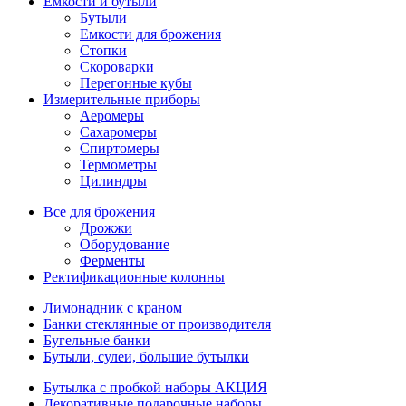
Емкости и бутыли
Бутыли
Емкости для брожения
Стопки
Скороварки
Перегонные кубы
Измерительные приборы
Аеромеры
Сахаромеры
Спиртомеры
Термометры
Цилиндры
Все для брожения
Дрожжи
Оборудование
Ферменты
Ректификационные колонны
Лимонадник с краном
Банки стеклянные от производителя
Бугельные банки
Бутыли, сулеи, большие бутылки
Бутылка с пробкой наборы АКЦИЯ
Декоративные подарочные наборы