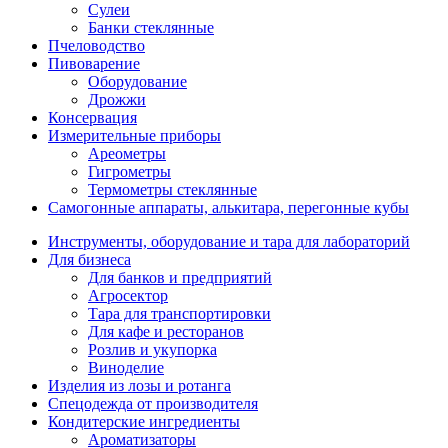
Сулеи
Банки стеклянные
Пчеловодство
Пивоварение
Оборудование
Дрожжи
Консервация
Измерительные приборы
Ареометры
Гигрометры
Термометры стеклянные
Самогонные аппараты, алькитара, перегонные кубы
Инструменты, оборудование и тара для лабораторий
Для бизнеса
Для банков и предприятий
Агросектор
Тара для транспортировки
Для кафе и ресторанов
Розлив и укупорка
Виноделие
Изделия из лозы и ротанга
Спецодежда от производителя
Кондитерские ингредиенты
Ароматизаторы