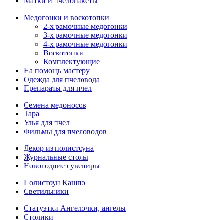
Матки и пчелопакеты
Медогонки и воскотопки
2-х рамочные медогонки
3-х рамочные медогонки
4-х рамочные медогонки
Воскотопки
Комплектующие
На помощь мастеру
Одежда для пчеловода
Препараты для пчел
Семена медоносов
Тара
Улья для пчел
Фильмы для пчеловодов
Декор из полистоуна
Журнальные столы
Новогодние сувениры
Полистоун Кашпо
Светильники
Статуэтки Ангелочки, ангелы
Столики