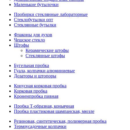
Маленькие бутылочки
Пробирки стеклянные лабораторные
Стеклобутылки опт
Стеклянные бутылки
Флаконы для духов
Чешское стекло
Штофы
Керамические штофы
Стеклянные штофы
Бугельная пробка
Гуала, колпачки алюминиевые
Дозаторы и штопоры
Конусная корковая пробка
Корковая пробка
Кроненпробка пивная
Пробка Т-образная, коньячная
Пробка пластиковая шампанская, мюзле
Резиновая, синтетическая, полимерная пробка
Термоусадочные колпачки