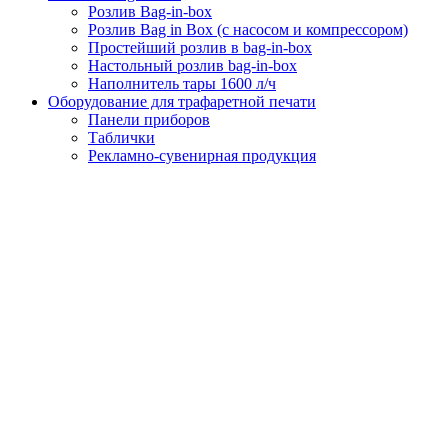
Розлив Bag-in-box
Розлив Bag in Box (с насосом и компрессором)
Простейший розлив в bag-in-box
Настольный розлив bag-in-box
Наполнитель тары 1600 л/ч
Оборудование для трафаретной печати
Панели приборов
Таблички
Рекламно-сувенирная продукция