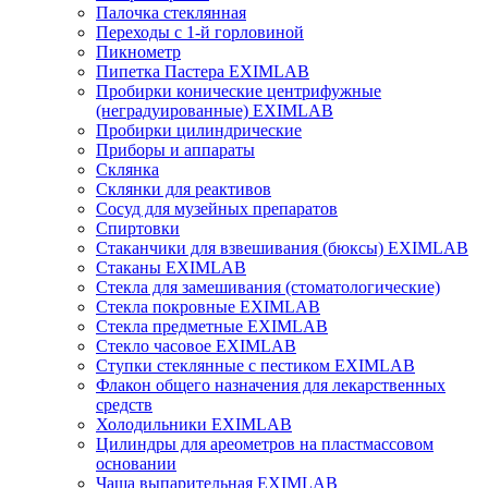
Палочка стеклянная
Переходы с 1-й горловиной
Пикнометр
Пипетка Пастера EXIMLAB
Пробирки конические центрифужные
(неградуированные) EXIMLAB
Пробирки цилиндрические
Приборы и аппараты
Склянка
Склянки для реактивов
Сосуд для музейных препаратов
Спиртовки
Стаканчики для взвешивания (бюксы) EXIMLAB
Стаканы EXIMLAB
Стекла для замешивания (стоматологические)
Стекла покровные EXIMLAB
Стекла предметные EXIMLAB
Стекло часовое EXIMLAB
Ступки стеклянные с пестиком EXIMLAB
Флакон общего назначения для лекарственных
средств
Холодильники EXIMLAB
Цилиндры для ареометров на пластмассовом
основании
Чаша выпарительная EXIMLAB