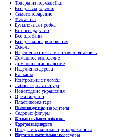
Товары из нержавейки
Все для сыроделия
Самогоноварение
Ферменти
Бутылочная пробка
Виноградарство
Все для бани
Все для консервирования
Деколь
Изделия из стекла и стеклянная мебель
Домашнее виноделие
Домашнее пивоварение
Изделия из дерева
Кальяны
Контрольные пломбы
Лабораторная посуда
Новогодние украшения
Ореховодство
Пластиковая тара
Пчеловодство
Бакалея от производителя
Садовые фигуры
Стекло ручной работы
Флаконы фармацевтика
Сургуч и декор
Тара для лекарств
Посуда и кухонные принадлежности
Медицинские флаконы
Посуда и кухонные аксессуары