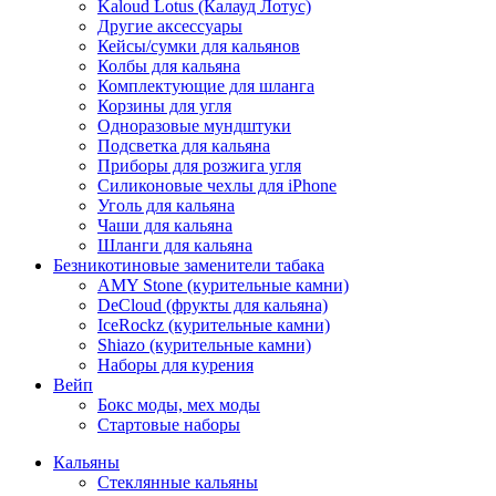
Kaloud Lotus (Калауд Лотус)
Другие аксессуары
Кейсы/сумки для кальянов
Колбы для кальяна
Комплектующие для шланга
Корзины для угля
Одноразовые мундштуки
Подсветка для кальяна
Приборы для розжига угля
Силиконовые чехлы для iPhone
Уголь для кальяна
Чаши для кальяна
Шланги для кальяна
Безникотиновые заменители табака
AMY Stone (курительные камни)
DeCloud (фрукты для кальяна)
IceRockz (курительные камни)
Shiazo (курительные камни)
Наборы для курения
Вейп
Бокс моды, мех моды
Стартовые наборы
Кальяны
Стеклянные кальяны