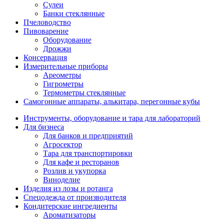
Сулеи
Банки стеклянные
Пчеловодство
Пивоварение
Оборудование
Дрожжи
Консервация
Измерительные приборы
Ареометры
Гигрометры
Термометры стеклянные
Самогонные аппараты, алькитара, перегонные кубы
Инструменты, оборудование и тара для лабораторий
Для бизнеса
Для банков и предприятий
Агросектор
Тара для транспортировки
Для кафе и ресторанов
Розлив и укупорка
Виноделие
Изделия из лозы и ротанга
Спецодежда от производителя
Кондитерские ингредиенты
Ароматизаторы