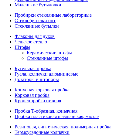
Маленькие бутылочки
Пробирки стеклянные лабораторные
Стеклобутылки опт
Стеклянные бутылки
Флаконы для духов
Чешское стекло
Штофы
Керамические штофы
Стеклянные штофы
Бугельная пробка
Гуала, колпачки алюминиевые
Дозаторы и штопоры
Конусная корковая пробка
Корковая пробка
Кроненпробка пивная
Пробка Т-образная, коньячная
Пробка пластиковая шампанская, мюзле
Резиновая, синтетическая, полимерная пробка
Термоусадочные колпачки