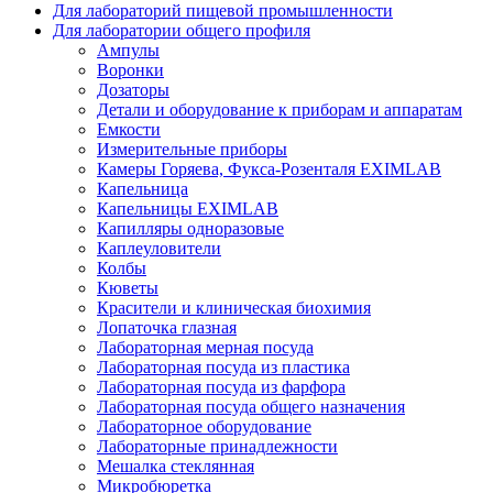
Для лабораторий пищевой промышленности
Для лаборатории общего профиля
Ампулы
Воронки
Дозаторы
Детали и оборудование к приборам и аппаратам
Емкости
Измерительные приборы
Камеры Горяева, Фукса-Розенталя EXIMLAB
Капельница
Капельницы EXIMLAB
Капилляры одноразовые
Каплеуловители
Колбы
Кюветы
Красители и клиническая биохимия
Лопаточка глазная
Лабораторная мерная посуда
Лабораторная посуда из пластика
Лабораторная посуда из фарфора
Лабораторная посуда общего назначения
Лабораторное оборудование
Лабораторные принадлежности
Мешалка стеклянная
Микробюретка