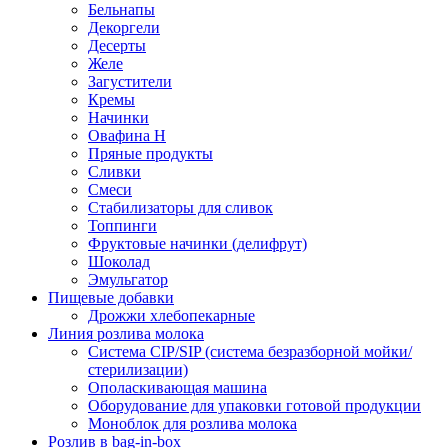
Бельнапы
Декоргели
Десерты
Желe
Загустители
Кремы
Начинки
Овафина Н
Пряные продукты
Сливки
Смеси
Стабилизаторы для сливок
Топпинги
Фруктовые начинки (делифрут)
Шоколад
Эмульгатор
Пищевые добавки
Дрожжи хлебопекарные
Линия розлива молока
Система CIP/SIP (система безразборной мойки/
стерилизации)
Ополаскивающая машина
Оборудование для упаковки готовой продукции
Моноблок для розлива молока
Розлив в bag-in-box