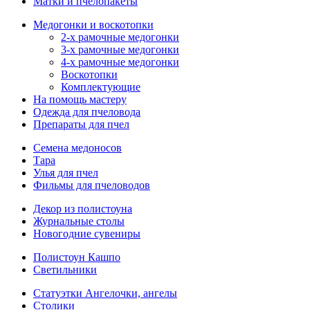
Матки и пчелопакеты
Медогонки и воскотопки
2-х рамочные медогонки
3-х рамочные медогонки
4-х рамочные медогонки
Воскотопки
Комплектующие
На помощь мастеру
Одежда для пчеловода
Препараты для пчел
Семена медоносов
Тара
Улья для пчел
Фильмы для пчеловодов
Декор из полистоуна
Журнальные столы
Новогодние сувениры
Полистоун Кашпо
Светильники
Статуэтки Ангелочки, ангелы
Столики