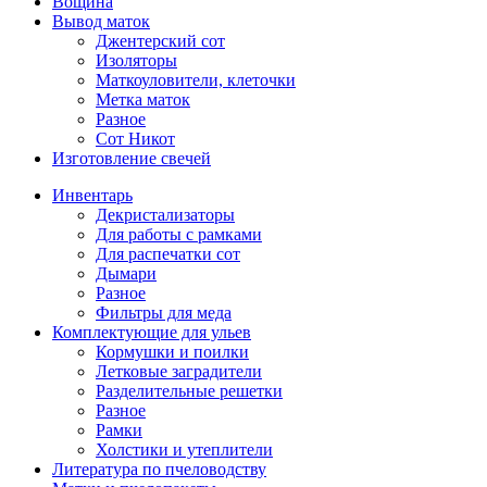
Вощина
Вывод маток
Джентерский сот
Изоляторы
Маткоуловители, клеточки
Метка маток
Разное
Сот Никот
Изготовление свечей
Инвентарь
Декристализаторы
Для работы с рамками
Для распечатки сот
Дымари
Разное
Фильтры для меда
Комплектующие для ульев
Кормушки и поилки
Летковые заградители
Разделительные решетки
Разное
Рамки
Холстики и утеплители
Литература по пчеловодству