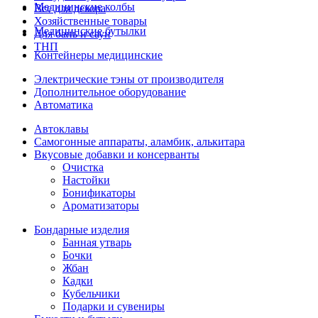
Медицинские колбы
Все для декора
Хозяйственные товары
Медицинские бутылки
Для бань и саун
ТНП
Контейнеры медицинские
Электрические тэны от производителя
Дополнительное оборудование
Автоматика
Автоклавы
Самогонные аппараты, аламбик, алькитара
Вкусовые добавки и консерванты
Очистка
Настойки
Бонификаторы
Ароматизаторы
Бондарные изделия
Банная утварь
Бочки
Жбан
Кадки
Кубельчики
Подарки и сувениры