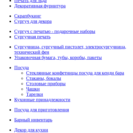
Печать для льда
Декоративная фурнитура
Скрапбукинг
Сургуч для декора
Сургуч с печатью - подарочные наборы
Сургучная печать
Сургучница, сургучный пистолет, электросургучница,
технический фен
Упаковочная бумага, тубы, коробы, пакеты
Посуда
Стеклянные конфетницы посуда для кенди бара
Стаканы, бокалы
Столовые приборы
Чашки
Тарелки
Кухонные принадлежности
Посуда для приготовления
Барный инвентарь
Декор для кухни