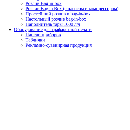
Розлив Bag-in-box
Розлив Bag in Box (с насосом и компрессором)
Простейший розлив в bag-in-box
Настольный розлив bag-in-box
Наполнитель тары 1600 л/ч
Оборудование для трафаретной печати
Панели приборов
Таблички
Рекламно-сувенирная продукция