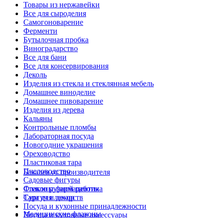
Товары из нержавейки
Все для сыроделия
Самогоноварение
Ферменти
Бутылочная пробка
Виноградарство
Все для бани
Все для консервирования
Деколь
Изделия из стекла и стеклянная мебель
Домашнее виноделие
Домашнее пивоварение
Изделия из дерева
Кальяны
Контрольные пломбы
Лабораторная посуда
Новогодние украшения
Ореховодство
Пластиковая тара
Пчеловодство
Бакалея от производителя
Садовые фигуры
Стекло ручной работы
Флаконы фармацевтика
Сургуч и декор
Тара для лекарств
Посуда и кухонные принадлежности
Медицинские флаконы
Посуда и кухонные аксессуары