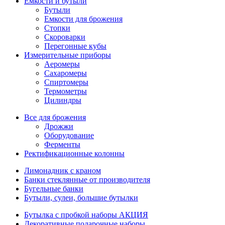
Емкости и бутыли
Бутыли
Емкости для брожения
Стопки
Скороварки
Перегонные кубы
Измерительные приборы
Аеромеры
Сахаромеры
Спиртомеры
Термометры
Цилиндры
Все для брожения
Дрожжи
Оборудование
Ферменты
Ректификационные колонны
Лимонадник с краном
Банки стеклянные от производителя
Бугельные банки
Бутыли, сулеи, большие бутылки
Бутылка с пробкой наборы АКЦИЯ
Декоративные подарочные наборы