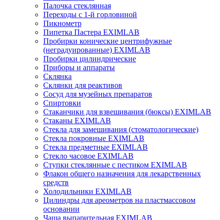
Палочка стеклянная
Переходы с 1-й горловиной
Пикнометр
Пипетка Пастера EXIMLAB
Пробирки конические центрифужные
(неградуированные) EXIMLAB
Пробирки цилиндрические
Приборы и аппараты
Склянка
Склянки для реактивов
Сосуд для музейных препаратов
Спиртовки
Стаканчики для взвешивания (бюксы) EXIMLAB
Стаканы EXIMLAB
Стекла для замешивания (стоматологические)
Стекла покровные EXIMLAB
Стекла предметные EXIMLAB
Стекло часовое EXIMLAB
Ступки стеклянные с пестиком EXIMLAB
Флакон общего назначения для лекарственных
средств
Холодильники EXIMLAB
Цилиндры для ареометров на пластмассовом
основании
Чаша выпарительная EXIMLAB