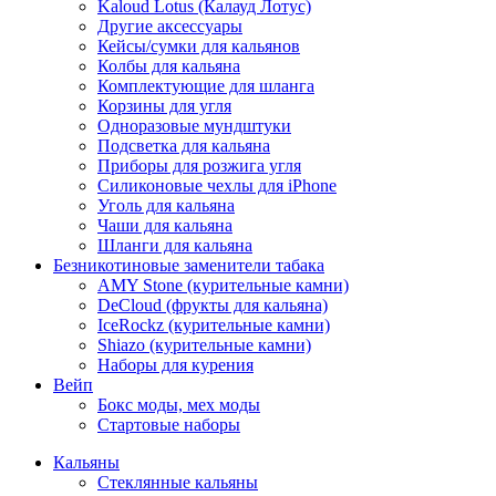
Kaloud Lotus (Калауд Лотус)
Другие аксессуары
Кейсы/сумки для кальянов
Колбы для кальяна
Комплектующие для шланга
Корзины для угля
Одноразовые мундштуки
Подсветка для кальяна
Приборы для розжига угля
Силиконовые чехлы для iPhone
Уголь для кальяна
Чаши для кальяна
Шланги для кальяна
Безникотиновые заменители табака
AMY Stone (курительные камни)
DeCloud (фрукты для кальяна)
IceRockz (курительные камни)
Shiazo (курительные камни)
Наборы для курения
Вейп
Бокс моды, мех моды
Стартовые наборы
Кальяны
Стеклянные кальяны