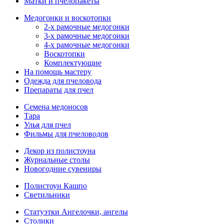
Матки и пчелопакеты
Медогонки и воскотопки
2-х рамочные медогонки
3-х рамочные медогонки
4-х рамочные медогонки
Воскотопки
Комплектующие
На помощь мастеру
Одежда для пчеловода
Препараты для пчел
Семена медоносов
Тара
Улья для пчел
Фильмы для пчеловодов
Декор из полистоуна
Журнальные столы
Новогодние сувениры
Полистоун Кашпо
Светильники
Статуэтки Ангелочки, ангелы
Столики