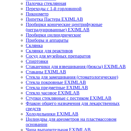
Палочка стеклянная
Переходы с 1-й горловиной
Пикнометр
Пипетка Пастера EXIMLAB
Пробирки конические центрифужные
(неградуированные) EXIMLAB
Пробирки цилиндрические
Приборы и аппараты
Склянка
Склянки для реактивов
Сосуд для музейных препаратов
Спиртовки
Стаканчики для взвешивания (бюксы) EXIMLAB
Стаканы EXIMLAB
Стекла для замешивания (стоматологические)
Стекла покровные EXIMLAB
Стекла предметные EXIMLAB
Стекло часовое EXIMLAB
Ступки стеклянные с пестиком EXIMLAB
Флакон общего назначения для лекарственных
средств
Холодильники EXIMLAB
Цилиндры для ареометров на пластмассовом
основании
Чаша выпарительная EXIMLAB