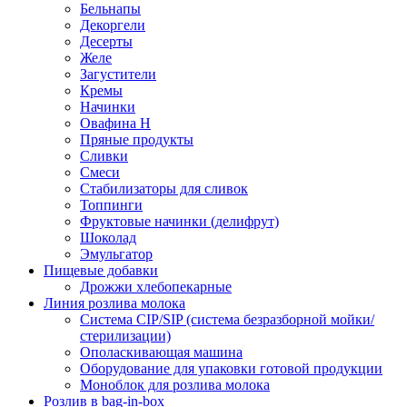
Бельнапы
Декоргели
Десерты
Желe
Загустители
Кремы
Начинки
Овафина Н
Пряные продукты
Сливки
Смеси
Стабилизаторы для сливок
Топпинги
Фруктовые начинки (делифрут)
Шоколад
Эмульгатор
Пищевые добавки
Дрожжи хлебопекарные
Линия розлива молока
Система CIP/SIP (система безразборной мойки/
стерилизации)
Ополаскивающая машина
Оборудование для упаковки готовой продукции
Моноблок для розлива молока
Розлив в bag-in-box