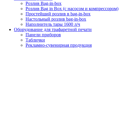
Розлив Bag-in-box
Розлив Bag in Box (с насосом и компрессором)
Простейший розлив в bag-in-box
Настольный розлив bag-in-box
Наполнитель тары 1600 л/ч
Оборудование для трафаретной печати
Панели приборов
Таблички
Рекламно-сувенирная продукция