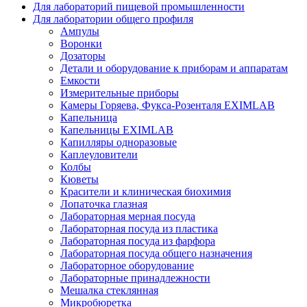
Для лабораторий пищевой промышленности
Для лаборатории общего профиля
Ампулы
Воронки
Дозаторы
Детали и оборудование к приборам и аппаратам
Емкости
Измерительные приборы
Камеры Горяева, Фукса-Розенталя EXIMLAB
Капельница
Капельницы EXIMLAB
Капилляры одноразовые
Каплеуловители
Колбы
Кюветы
Красители и клиническая биохимия
Лопаточка глазная
Лабораторная мерная посуда
Лабораторная посуда из пластика
Лабораторная посуда из фарфора
Лабораторная посуда общего назначения
Лабораторное оборудование
Лабораторные принадлежности
Мешалка стеклянная
Микробюретка