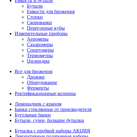
Емкости и бутыли
Бутыли
Емкости для брожения
Стопки
Скороварки
Перегонные кубы
Измерительные приборы
Аеромеры
Сахаромеры
Спиртомеры
Термометры
Цилиндры
Все для брожения
Дрожжи
Оборудование
Ферменты
Ректификационные колонны
Лимонадник с краном
Банки стеклянные от производителя
Бугельные банки
Бутыли, сулеи, большие бутылки
Бутылка с пробкой наборы АКЦИЯ
Декоративные подарочные наборы