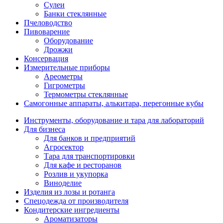
Сулеи
Банки стеклянные
Пчеловодство
Пивоварение
Оборудование
Дрожжи
Консервация
Измерительные приборы
Ареометры
Гигрометры
Термометры стеклянные
Самогонные аппараты, алькитара, перегонные кубы
Инструменты, оборудование и тара для лабораторий
Для бизнеса
Для банков и предприятий
Агросектор
Тара для транспортировки
Для кафе и ресторанов
Розлив и укупорка
Виноделие
Изделия из лозы и ротанга
Спецодежда от производителя
Кондитерские ингредиенты
Ароматизаторы