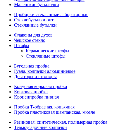
Маленькие бутылочки
Пробирки стеклянные лабораторные
Стеклобутылки опт
Стеклянные бутылки
Флаконы для духов
Чешское стекло
Штофы
Керамические штофы
Стеклянные штофы
Бугельная пробка
Гуала, колпачки алюминиевые
Дозаторы и штопоры
Конусная корковая пробка
Корковая пробка
Кроненпробка пивная
Пробка Т-образная, коньячная
Пробка пластиковая шампанская, мюзле
Резиновая, синтетическая, полимерная пробка
Термоусадочные колпачки