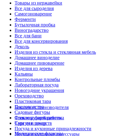
Товары из нержавейки
Все для сыроделия
Самогоноварение
Ферменти
Бутылочная пробка
Виноградарство
Все для бани
Все для консервирования
Деколь
Изделия из стекла и стеклянная мебель
Домашнее виноделие
Домашнее пивоварение
Изделия из дерева
Кальяны
Контрольные пломбы
Лабораторная посуда
Новогодние украшения
Ореховодство
Пластиковая тара
Пчеловодство
Бакалея от производителя
Садовые фигуры
Стекло ручной работы
Флаконы фармацевтика
Сургуч и декор
Тара для лекарств
Посуда и кухонные принадлежности
Медицинские флаконы
Посуда и кухонные аксессуары