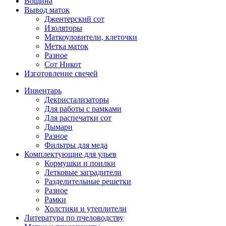
Вощина
Вывод маток
Джентерский сот
Изоляторы
Маткоуловители, клеточки
Метка маток
Разное
Сот Никот
Изготовление свечей
Инвентарь
Декристализаторы
Для работы с рамками
Для распечатки сот
Дымари
Разное
Фильтры для меда
Комплектующие для ульев
Кормушки и поилки
Летковые заградители
Разделительные решетки
Разное
Рамки
Холстики и утеплители
Литература по пчеловодству