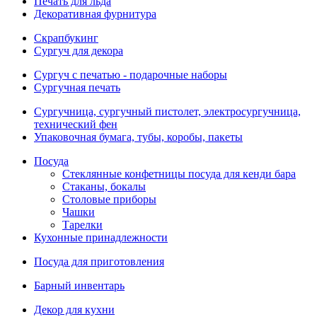
Печать для льда
Декоративная фурнитура
Скрапбукинг
Сургуч для декора
Сургуч с печатью - подарочные наборы
Сургучная печать
Сургучница, сургучный пистолет, электросургучница,
технический фен
Упаковочная бумага, тубы, коробы, пакеты
Посуда
Стеклянные конфетницы посуда для кенди бара
Стаканы, бокалы
Столовые приборы
Чашки
Тарелки
Кухонные принадлежности
Посуда для приготовления
Барный инвентарь
Декор для кухни