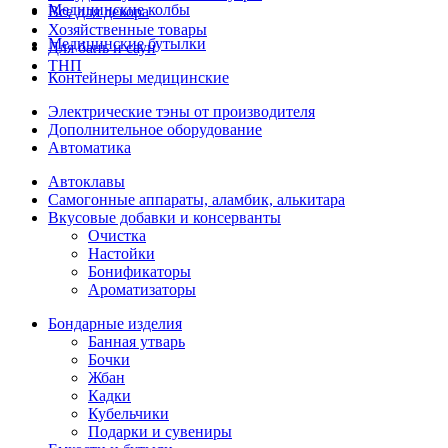
Медицинские колбы
Все для декора
Хозяйственные товары
Медицинские бутылки
Для бань и саун
ТНП
Контейнеры медицинские
Электрические тэны от производителя
Дополнительное оборудование
Автоматика
Автоклавы
Самогонные аппараты, аламбик, алькитара
Вкусовые добавки и консерванты
Очистка
Настойки
Бонификаторы
Ароматизаторы
Бондарные изделия
Банная утварь
Бочки
Жбан
Кадки
Кубельчики
Подарки и сувениры