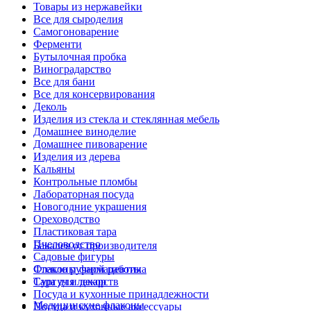
Товары из нержавейки
Все для сыроделия
Самогоноварение
Ферменти
Бутылочная пробка
Виноградарство
Все для бани
Все для консервирования
Деколь
Изделия из стекла и стеклянная мебель
Домашнее виноделие
Домашнее пивоварение
Изделия из дерева
Кальяны
Контрольные пломбы
Лабораторная посуда
Новогодние украшения
Ореховодство
Пластиковая тара
Пчеловодство
Бакалея от производителя
Садовые фигуры
Стекло ручной работы
Флаконы фармацевтика
Сургуч и декор
Тара для лекарств
Посуда и кухонные принадлежности
Медицинские флаконы
Посуда и кухонные аксессуары