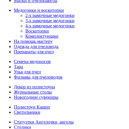
Матки и пчелопакеты
Медогонки и воскотопки
2-х рамочные медогонки
3-х рамочные медогонки
4-х рамочные медогонки
Воскотопки
Комплектующие
На помощь мастеру
Одежда для пчеловода
Препараты для пчел
Семена медоносов
Тара
Улья для пчел
Фильмы для пчеловодов
Декор из полистоуна
Журнальные столы
Новогодние сувениры
Полистоун Кашпо
Светильники
Статуэтки Ангелочки, ангелы
Столики