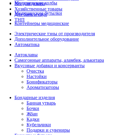
Медицинские колбы
Все для декора
Хозяйственные товары
Медицинские бутылки
Для бань и саун
ТНП
Контейнеры медицинские
Электрические тэны от производителя
Дополнительное оборудование
Автоматика
Автоклавы
Самогонные аппараты, аламбик, алькитара
Вкусовые добавки и консерванты
Очистка
Настойки
Бонификаторы
Ароматизаторы
Бондарные изделия
Банная утварь
Бочки
Жбан
Кадки
Кубельчики
Подарки и сувениры