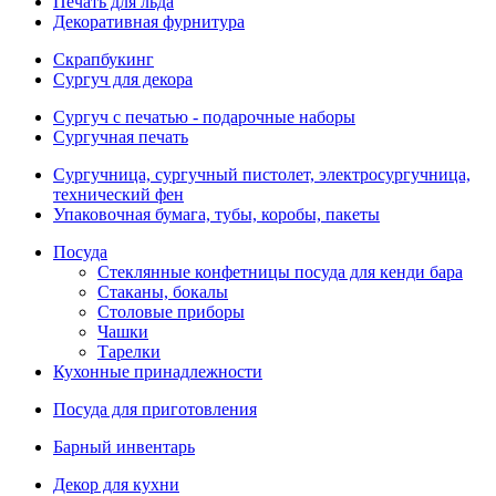
Печать для льда
Декоративная фурнитура
Скрапбукинг
Сургуч для декора
Сургуч с печатью - подарочные наборы
Сургучная печать
Сургучница, сургучный пистолет, электросургучница,
технический фен
Упаковочная бумага, тубы, коробы, пакеты
Посуда
Стеклянные конфетницы посуда для кенди бара
Стаканы, бокалы
Столовые приборы
Чашки
Тарелки
Кухонные принадлежности
Посуда для приготовления
Барный инвентарь
Декор для кухни