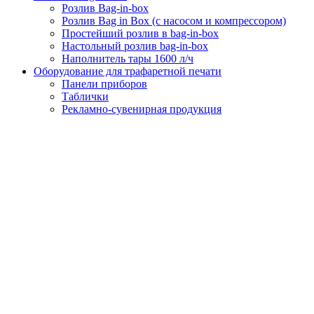
Розлив Bag-in-box
Розлив Bag in Box (с насосом и компрессором)
Простейший розлив в bag-in-box
Настольный розлив bag-in-box
Наполнитель тары 1600 л/ч
Оборудование для трафаретной печати
Панели приборов
Таблички
Рекламно-сувенирная продукция