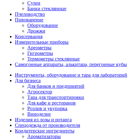
Сулеи
Банки стеклянные
Пчеловодство
Пивоварение
Оборудование
Дрожжи
Консервация
Измерительные приборы
Ареометры
Гигрометры
Термометры стеклянные
Самогонные аппараты, алькитара, перегонные кубы
Инструменты, оборудование и тара для лабораторий
Для бизнеса
Для банков и предприятий
Агросектор
Тара для транспортировки
Для кафе и ресторанов
Розлив и укупорка
Виноделие
Изделия из лозы и ротанга
Спецодежда от производителя
Кондитерские ингредиенты
Ароматизаторы