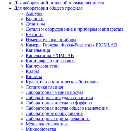
Для лабораторий пищевой промышленности
Для лаборатории общего профиля
Ампулы
Воронки
Дозаторы
Детали и оборудование к приборам и аппаратам
Емкости
Измерительные приборы
Камеры Горяева, Фукса-Розенталя EXIMLAB
Капельница
Капельницы EXIMLAB
Капилляры одноразовые
Каплеуловители
Колбы
Кюветы
Красители и клиническая биохимия
Лопаточка глазная
Лабораторная мерная посуда
Лабораторная посуда из пластика
Лабораторная посуда из фарфора
Лабораторная посуда общего назначения
Лабораторное оборудование
Лабораторные принадлежности
Мешалка стеклянная
Микробюретка