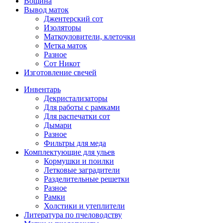
Вощина
Вывод маток
Джентерский сот
Изоляторы
Маткоуловители, клеточки
Метка маток
Разное
Сот Никот
Изготовление свечей
Инвентарь
Декристализаторы
Для работы с рамками
Для распечатки сот
Дымари
Разное
Фильтры для меда
Комплектующие для ульев
Кормушки и поилки
Летковые заградители
Разделительные решетки
Разное
Рамки
Холстики и утеплители
Литература по пчеловодству