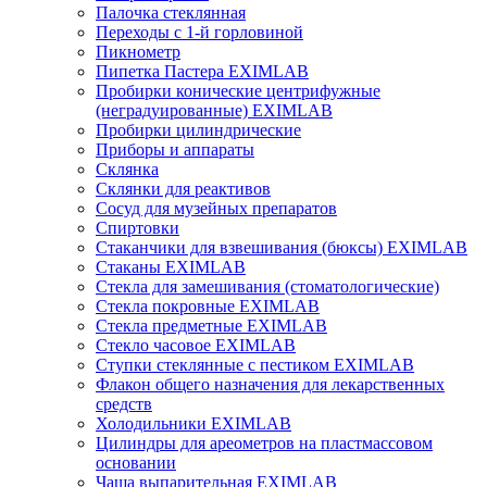
Палочка стеклянная
Переходы с 1-й горловиной
Пикнометр
Пипетка Пастера EXIMLAB
Пробирки конические центрифужные
(неградуированные) EXIMLAB
Пробирки цилиндрические
Приборы и аппараты
Склянка
Склянки для реактивов
Сосуд для музейных препаратов
Спиртовки
Стаканчики для взвешивания (бюксы) EXIMLAB
Стаканы EXIMLAB
Стекла для замешивания (стоматологические)
Стекла покровные EXIMLAB
Стекла предметные EXIMLAB
Стекло часовое EXIMLAB
Ступки стеклянные с пестиком EXIMLAB
Флакон общего назначения для лекарственных
средств
Холодильники EXIMLAB
Цилиндры для ареометров на пластмассовом
основании
Чаша выпарительная EXIMLAB