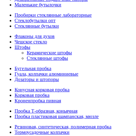
Маленькие бутылочки
Пробирки стеклянные лабораторные
Стеклобутылки опт
Стеклянные бутылки
Флаконы для духов
Чешское стекло
Штофы
Керамические штофы
Стеклянные штофы
Бугельная пробка
Гуала, колпачки алюминиевые
Дозаторы и штопоры
Конусная корковая пробка
Корковая пробка
Кроненпробка пивная
Пробка Т-образная, коньячная
Пробка пластиковая шампанская, мюзле
Резиновая, синтетическая, полимерная пробка
Термоусадочные колпачки