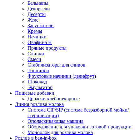
Бельнапы
Декоргели
Десерты
Желe
Загустители
Кремы
Начинки
Овафина Н
Пряные продукты
Сливки
Смеси
Стабилизаторы для сливок
Топпинги
Фруктовые начинки (делифрут)
Шоколад
Эмульгатор
Пищевые добавки
Дрожжи хлебопекарные
Линия розлива молока
Система CIP/SIP (система безразборной мойки/
стерилизации)
Ополаскивающая машина
Оборудование для упаковки готовой продукции
Моноблок для розлива молока
Розлив в bag-in-box