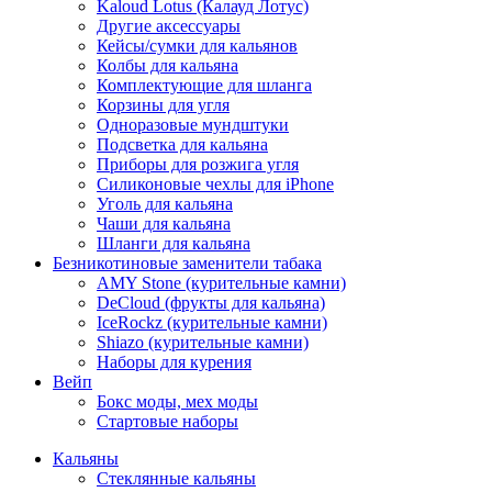
Kaloud Lotus (Калауд Лотус)
Другие аксессуары
Кейсы/сумки для кальянов
Колбы для кальяна
Комплектующие для шланга
Корзины для угля
Одноразовые мундштуки
Подсветка для кальяна
Приборы для розжига угля
Силиконовые чехлы для iPhone
Уголь для кальяна
Чаши для кальяна
Шланги для кальяна
Безникотиновые заменители табака
AMY Stone (курительные камни)
DeCloud (фрукты для кальяна)
IceRockz (курительные камни)
Shiazo (курительные камни)
Наборы для курения
Вейп
Бокс моды, мех моды
Стартовые наборы
Кальяны
Стеклянные кальяны