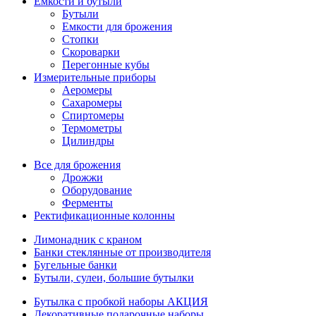
Емкости и бутыли
Бутыли
Емкости для брожения
Стопки
Скороварки
Перегонные кубы
Измерительные приборы
Аеромеры
Сахаромеры
Спиртомеры
Термометры
Цилиндры
Все для брожения
Дрожжи
Оборудование
Ферменты
Ректификационные колонны
Лимонадник с краном
Банки стеклянные от производителя
Бугельные банки
Бутыли, сулеи, большие бутылки
Бутылка с пробкой наборы АКЦИЯ
Декоративные подарочные наборы