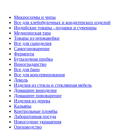
Микросхемы и чипы
Все для хлебобулочных и кондитерских изделий
Индийские товары - подарки и сувениры
Медицинская тара
Товары из нержавейки
Все для сыроделия
Самогоноварение
Ферменти
Бутылочная пробка
Виноградарство
Все для бани
Все для консервирования
Деколь
Изделия из стекла и стеклянная мебель
Домашнее виноделие
Домашнее пивоварение
Изделия из дерева
Кальяны
Контрольные пломбы
Лабораторная посуда
Новогодние украшения
Ореховодство