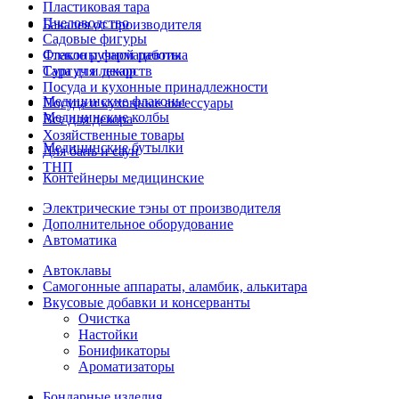
Пластиковая тара
Пчеловодство
Бакалея от производителя
Садовые фигуры
Стекло ручной работы
Флаконы фармацевтика
Сургуч и декор
Тара для лекарств
Посуда и кухонные принадлежности
Медицинские флаконы
Посуда и кухонные аксессуары
Медицинские колбы
Все для декора
Хозяйственные товары
Медицинские бутылки
Для бань и саун
ТНП
Контейнеры медицинские
Электрические тэны от производителя
Дополнительное оборудование
Автоматика
Автоклавы
Самогонные аппараты, аламбик, алькитара
Вкусовые добавки и консерванты
Очистка
Настойки
Бонификаторы
Ароматизаторы
Бондарные изделия