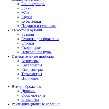
Банная утварь
Бочки
Жбан
Кадки
Кубельчики
Подарки и сувениры
Емкости и бутыли
Бутыли
Емкости для брожения
Стопки
Скороварки
Перегонные кубы
Измерительные приборы
Аеромеры
Сахаромеры
Спиртомеры
Термометры
Цилиндры
Все для брожения
Дрожжи
Оборудование
Ферменты
Ректификационные колонны