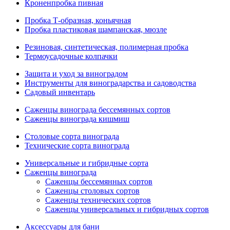
Кроненпробка пивная
Пробка Т-образная, коньячная
Пробка пластиковая шампанская, мюзле
Резиновая, синтетическая, полимерная пробка
Термоусадочные колпачки
Защита и уход за виноградом
Инструменты для виноградарства и садоводства
Садовый инвентарь
Саженцы винограда бессемянных сортов
Саженцы винограда кишмиш
Столовые сорта винограда
Технические сорта винограда
Универсальные и гибридные сорта
Саженцы винограда
Саженцы бессемянных сортов
Саженцы столовых сортов
Саженцы технических сортов
Саженцы универсальных и гибридных сортов
Аксессуары для бани