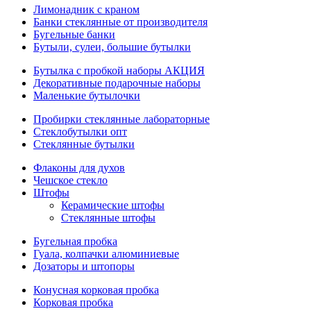
Лимонадник с краном
Банки стеклянные от производителя
Бугельные банки
Бутыли, сулеи, большие бутылки
Бутылка с пробкой наборы АКЦИЯ
Декоративные подарочные наборы
Маленькие бутылочки
Пробирки стеклянные лабораторные
Стеклобутылки опт
Стеклянные бутылки
Флаконы для духов
Чешское стекло
Штофы
Керамические штофы
Стеклянные штофы
Бугельная пробка
Гуала, колпачки алюминиевые
Дозаторы и штопоры
Конусная корковая пробка
Корковая пробка