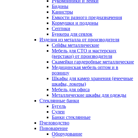
Рукомойники и лейки
Бидоны
Канистры
Емкости разного предназначения
Кормушки и поддоны
Септики
Бункера для сеялок
Изделия из металла от производителя
Сейфы металлические
Мебель для СТО и мастерских
(верстаки) от производителя
Скамейки гардеробные металлические
Медицинская мебель оптом и в
розницу
Шкафы для камер хранения (ячеечные
шкафы, локеры)
Мебель для офиса
Металлические шкафы для одежды
Стеклянные банки
Бугель
Сулеи
Банки стеклянные
Пчеловодство
Пивоварение
Оборудование