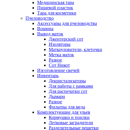
Медицинская тара
Пищевой пластик
Тара для косметики
Пчеловодство
Аксессуары для пчеловодства
Вощина
Вывод маток
Джентерский сот
Изоляторы
Маткоуловители, клеточки
Метка маток
Разное
Сот Никот
Изготовление свечей
Инвентарь
Декристализаторы
Для работы с рамками
Для распечатки сот
Дымари
Разное
Фильтры для меда
Комплектующие для ульев
Кормушки и поилки
Летковые заградители
Разделительные решетки