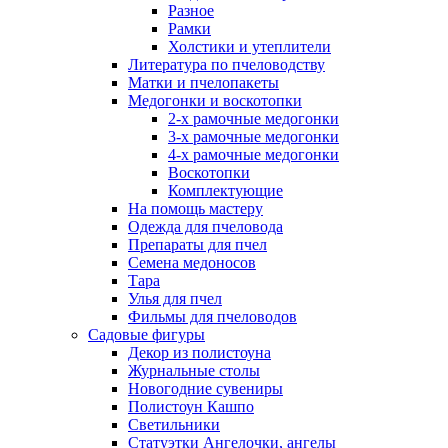
Разное
Рамки
Холстики и утеплители
Литература по пчеловодству
Матки и пчелопакеты
Медогонки и воскотопки
2-х рамочные медогонки
3-х рамочные медогонки
4-х рамочные медогонки
Воскотопки
Комплектующие
На помощь мастеру
Одежда для пчеловода
Препараты для пчел
Семена медоносов
Тара
Улья для пчел
Фильмы для пчеловодов
Садовые фигуры
Декор из полистоуна
Журнальные столы
Новогодние сувениры
Полистоун Кашпо
Светильники
Статуэтки Ангелочки, ангелы