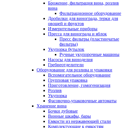
Брожение, фильтрация вина, розлив
вина
Фильтрационное оборудование
Дробилки для винограда, терки для
овощей и фруктов
Измерительные приборы
Пресса для винограда и яблок
Пресс фильтры (пластинчатые
фильтры)
Укупорка бутылок
Ручные укупорочные машины
Насосы для виноделия
Гребнеотделители
Оборудование для розлива и упаковки
Вспомогательное оборудование
Групповая упаковка
Приготовление, гомогенизация
Розлив
Укупорка
Фасовочно-упаковочные автоматы
Хранение вина
Бочки дубовые
Винные шкафы, бары
Емкости из нержавеющей стали
Комплектующие к емкостям