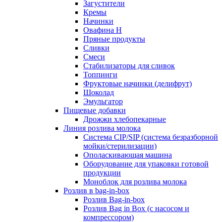
Загустители
Кремы
Начинки
Овафина Н
Пряные продукты
Сливки
Смеси
Стабилизаторы для сливок
Топпинги
Фруктовые начинки (делифрут)
Шоколад
Эмульгатор
Пищевые добавки
Дрожжи хлебопекарные
Линия розлива молока
Система CIP/SIP (система безразборной
мойки/стерилизации)
Ополаскивающая машина
Оборудование для упаковки готовой
продукции
Моноблок для розлива молока
Розлив в bag-in-box
Розлив Bag-in-box
Розлив Bag in Box (с насосом и
компрессором)