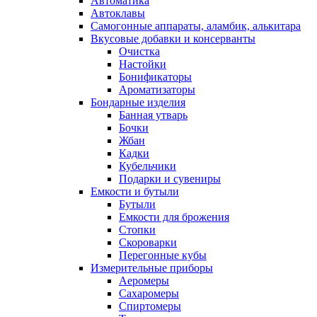
Автоматика
Автоклавы
Самогонные аппараты, аламбик, алькитара
Вкусовые добавки и консерванты
Очистка
Настойки
Бонификаторы
Ароматизаторы
Бондарные изделия
Банная утварь
Бочки
Жбан
Кадки
Кубельчики
Подарки и сувениры
Емкости и бутыли
Бутыли
Емкости для брожения
Стопки
Скороварки
Перегонные кубы
Измерительные приборы
Аеромеры
Сахаромеры
Спиртомеры