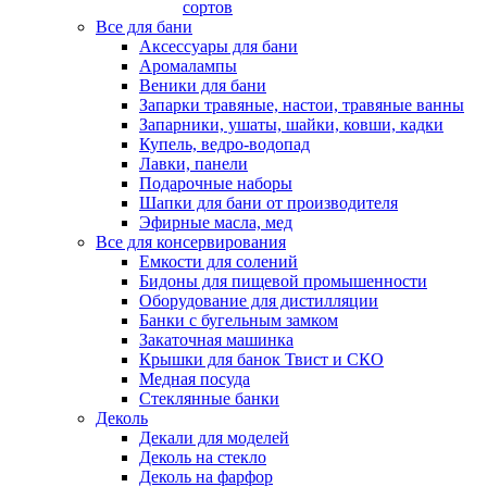
сортов
Все для бани
Аксессуары для бани
Аромалампы
Веники для бани
Запарки травяные, настои, травяные ванны
Запарники, ушаты, шайки, ковши, кадки
Купель, ведро-водопад
Лавки, панели
Подарочные наборы
Шапки для бани от производителя
Эфирные масла, мед
Все для консервирования
Емкости для солений
Бидоны для пищевой промышенности
Оборудование для дистилляции
Банки с бугельным замком
Закаточная машинка
Крышки для банок Твист и СКО
Медная посуда
Стеклянные банки
Деколь
Декали для моделей
Деколь на стекло
Деколь на фарфор