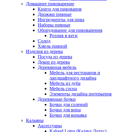
Домашнее пивоварение
Книги для пивоваров
Дрожжи пивные
Ингредиенты для пива
Наборы пивные
Оборудование для пивоварения
Розлив в кеги
Солод
Хмель пивной
Изделия из дерева
Посуда из дерева
Декор из дерева
Деревянная мебель
Мебель для ресторанов и
ландшафтного дизайна
Мебель из дуба
Мебель сосна
Элементы дизайна интерьеров
Деревянные бочки
Бочки для солений
Бочки для вина
Бочки для коньяка
Кальяны
Аксессуары
Kaloud Lotus (Калауд Лотус)