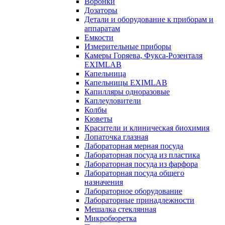
Воронки
Дозаторы
Детали и оборудование к приборам и
аппаратам
Емкости
Измерительные приборы
Камеры Горяева, Фукса-Розенталя
EXIMLAB
Капельница
Капельницы EXIMLAB
Капилляры одноразовые
Каплеуловители
Колбы
Кюветы
Красители и клиническая биохимия
Лопаточка глазная
Лабораторная мерная посуда
Лабораторная посуда из пластика
Лабораторная посуда из фарфора
Лабораторная посуда общего
назначения
Лабораторное оборудование
Лабораторные принадлежности
Мешалка стеклянная
Микробюретка