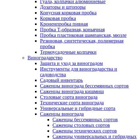
Гуала, колпачки алюминиевые
Дозаторы и штопоры
Конусная корковая пробка
Корковая пробка
Кроненпробка пивная
Пробка Т-образная, коньячная
Пробка пластиковая шампанская, мюзле
Резиновая, синтетическая, полимерная
пробка
Термоусадочные колпачки
Виноградарство
Защита и уход за виноградом
Инструменты для виноградарства и
садоводства
Садовый инвентарь
Саженцы винограда бессемянных сортов
Саженцы винограда кишмиш
Столовые сорта винограда
Технические сорта винограда
Универсальные и гибридные сорта
Саженцы винограда
Саженцы бессемянных сортов
Саженцы столовых сортов
Саженцы технических сортов
Саженцы универсальных и гибридных