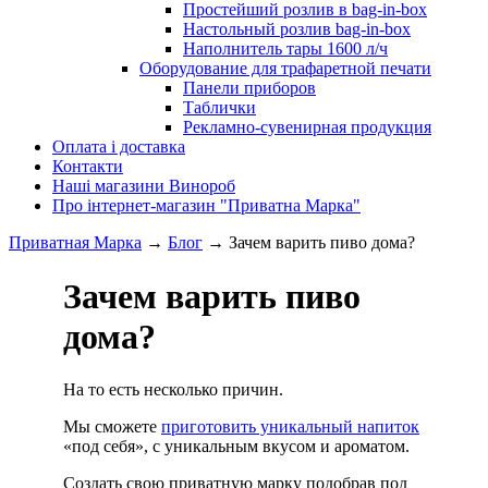
Простейший розлив в bag-in-box
Настольный розлив bag-in-box
Наполнитель тары 1600 л/ч
Оборудование для трафаретной печати
Панели приборов
Таблички
Рекламно-сувенирная продукция
Оплата і доставка
Контакти
Наші магазини Винороб
Про інтернет-магазин "Приватна Марка"
Приватная Марка
→
Блог
→
​​Зачем варить пиво дома?
​​Зачем варить пиво
дома?
На то есть несколько причин.
Мы сможете
приготовить уникальный напиток
«под себя», с уникальным вкусом и ароматом.
Создать свою приватную марку подобрав под