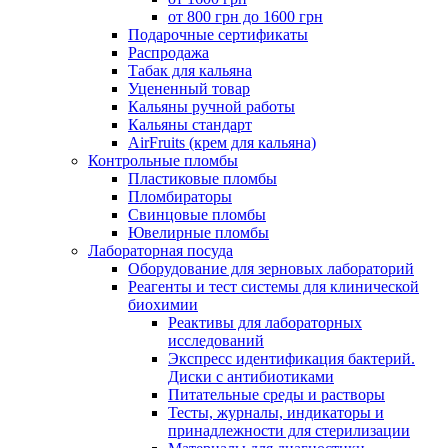
от 800 грн до 1600 грн
Подарочные сертификаты
Распродажа
Табак для кальяна
Уцененный товар
Кальяны ручной работы
Кальяны стандарт
AirFruits (крем для кальяна)
Контрольные пломбы
Пластиковые пломбы
Пломбираторы
Свинцовые пломбы
Ювелирные пломбы
Лабораторная посуда
Оборудование для зерновых лабораторий
Реагенты и тест системы для клинической
биохимии
Реактивы для лабораторных
исследований
Экспресс идентификация бактерий.
Диски с антибиотиками
Питательные среды и растворы
Тесты, журналы, индикаторы и
принадлежности для стерилизации