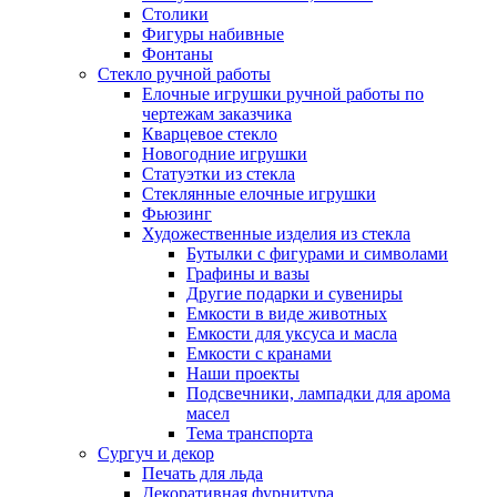
Столики
Фигуры набивные
Фонтаны
Стекло ручной работы
Елочные игрушки ручной работы по
чертежам заказчика
Кварцевое стекло
Новогодние игрушки
Статуэтки из стекла
Стеклянные елочные игрушки
Фьюзинг
Художественные изделия из стекла
Бутылки с фигурами и символами
Графины и вазы
Другие подарки и сувениры
Емкости в виде животных
Емкости для уксуса и масла
Емкости с кранами
Наши проекты
Подсвечники, лампадки для арома
масел
Тема транспорта
Сургуч и декор
Печать для льда
Декоративная фурнитура