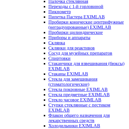
Палочка стеклянная
Переходы с 1-й горловиной
Пикнометр
Пипетка Пастера EXIMLAB
Пробирки конические центрифужные
(неградуированные) EXIMLAB
Пробирки цилиндрические
Приборы и аппараты
Склянка
Склянки для реактивов
Сосуд для музейных препаратов
Спиртовки
Стаканчики для взвешивания (бюксы)
EXIMLAB
Стаканы EXIMLAB
Стекла для замешивания
(стоматологические)
Стекла покровные EXIMLAB
Стекла предметные EXIMLAB
Стекло часовое EXIMLAB
Ступки стеклянные с пестиком
EXIMLAB
Флакон общего назначения для
лекарственных средств
Холодильники EXIMLAB