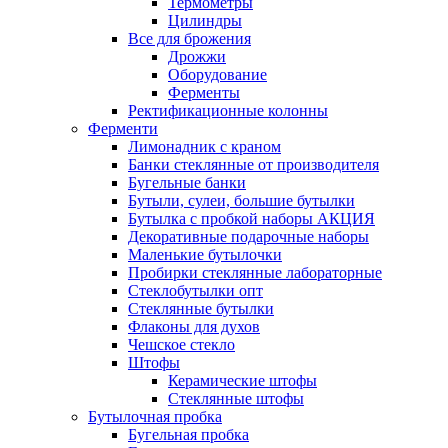
Термометры
Цилиндры
Все для брожения
Дрожжи
Оборудование
Ферменты
Ректификационные колонны
Ферменти
Лимонадник с краном
Банки стеклянные от производителя
Бугельные банки
Бутыли, сулеи, большие бутылки
Бутылка с пробкой наборы АКЦИЯ
Декоративные подарочные наборы
Маленькие бутылочки
Пробирки стеклянные лабораторные
Стеклобутылки опт
Стеклянные бутылки
Флаконы для духов
Чешское стекло
Штофы
Керамические штофы
Стеклянные штофы
Бутылочная пробка
Бугельная пробка