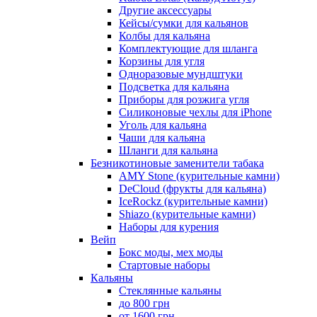
Другие аксессуары
Кейсы/сумки для кальянов
Колбы для кальяна
Комплектующие для шланга
Корзины для угля
Одноразовые мундштуки
Подсветка для кальяна
Приборы для розжига угля
Силиконовые чехлы для iPhone
Уголь для кальяна
Чаши для кальяна
Шланги для кальяна
Безникотиновые заменители табака
AMY Stone (курительные камни)
DeCloud (фрукты для кальяна)
IceRockz (курительные камни)
Shiazo (курительные камни)
Наборы для курения
Вейп
Бокс моды, мех моды
Стартовые наборы
Кальяны
Стеклянные кальяны
до 800 грн
от 1600 грн