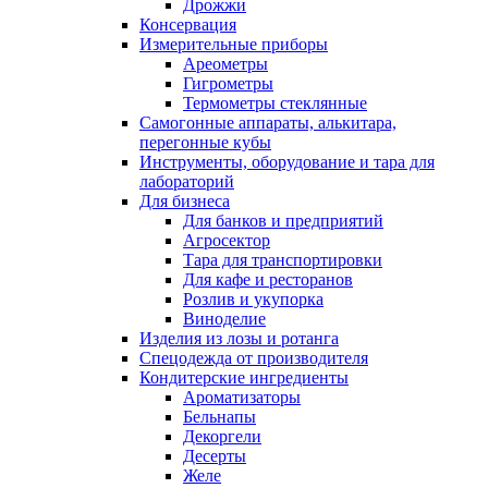
Дрожжи
Консервация
Измерительные приборы
Ареометры
Гигрометры
Термометры стеклянные
Самогонные аппараты, алькитара,
перегонные кубы
Инструменты, оборудование и тара для
лабораторий
Для бизнеса
Для банков и предприятий
Агросектор
Тара для транспортировки
Для кафе и ресторанов
Розлив и укупорка
Виноделие
Изделия из лозы и ротанга
Спецодежда от производителя
Кондитерские ингредиенты
Ароматизаторы
Бельнапы
Декоргели
Десерты
Желe