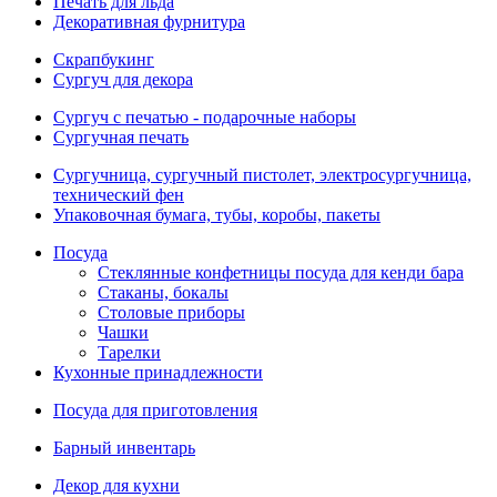
Печать для льда
Декоративная фурнитура
Скрапбукинг
Сургуч для декора
Сургуч с печатью - подарочные наборы
Сургучная печать
Сургучница, сургучный пистолет, электросургучница,
технический фен
Упаковочная бумага, тубы, коробы, пакеты
Посуда
Стеклянные конфетницы посуда для кенди бара
Стаканы, бокалы
Столовые приборы
Чашки
Тарелки
Кухонные принадлежности
Посуда для приготовления
Барный инвентарь
Декор для кухни