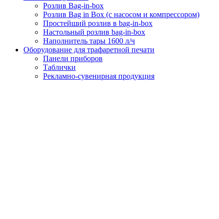
Розлив Bag-in-box
Розлив Bag in Box (с насосом и компрессором)
Простейший розлив в bag-in-box
Настольный розлив bag-in-box
Наполнитель тары 1600 л/ч
Оборудование для трафаретной печати
Панели приборов
Таблички
Рекламно-сувенирная продукция