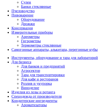
Сулеи
Банки стеклянные
Пчеловодство
Пивоварение
Оборудование
Дрожжи
Консервация
Измерительные приборы
Ареометры
Гигрометры
Термометры стеклянные
Самогонные аппараты, алькитара, перегонные кубы
Инструменты, оборудование и тара для лабораторий
Для бизнеса
Для банков и предприятий
Агросектор
Тара для транспортировки
Для кафе и ресторанов
Розлив и укупорка
Виноделие
Изделия из лозы и ротанга
Спецодежда от производителя
Кондитерские ингредиенты
Ароматизаторы