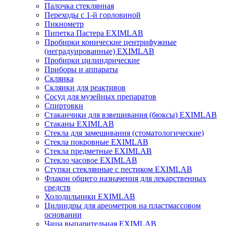
Палочка стеклянная
Переходы с 1-й горловиной
Пикнометр
Пипетка Пастера EXIMLAB
Пробирки конические центрифужные
(неградуированные) EXIMLAB
Пробирки цилиндрические
Приборы и аппараты
Склянка
Склянки для реактивов
Сосуд для музейных препаратов
Спиртовки
Стаканчики для взвешивания (бюксы) EXIMLAB
Стаканы EXIMLAB
Стекла для замешивания (стоматологические)
Стекла покровные EXIMLAB
Стекла предметные EXIMLAB
Стекло часовое EXIMLAB
Ступки стеклянные с пестиком EXIMLAB
Флакон общего назначения для лекарственных
средств
Холодильники EXIMLAB
Цилиндры для ареометров на пластмассовом
основании
Чаша выпарительная EXIMLAB