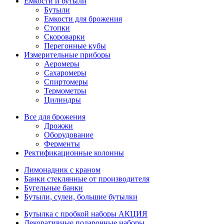
Емкости и бутыли
Бутыли
Емкости для брожения
Стопки
Скороварки
Перегонные кубы
Измерительные приборы
Аеромеры
Сахаромеры
Спиртомеры
Термометры
Цилиндры
Все для брожения
Дрожжи
Оборудование
Ферменты
Ректификационные колонны
Лимонадник с краном
Банки стеклянные от производителя
Бугельные банки
Бутыли, сулеи, большие бутылки
Бутылка с пробкой наборы АКЦИЯ
Декоративные подарочные наборы