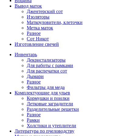
Вощина
Вывод маток
Джентерский сот
Изоляторы
Маткоуловители, клеточки
Метка маток
Разное
Сот Никот
Изготовление свечей
Инвентарь
Декристализаторы
Для работы с рамками
Для распечатки сот
Дымари
Разное
Фильтры для меда
Комплектующие для ульев
Кормушки и поилки
Летковые заградители
Разделительные решетки
Разное
Рамки
Холстики и утеплители
Литература по пчеловодству