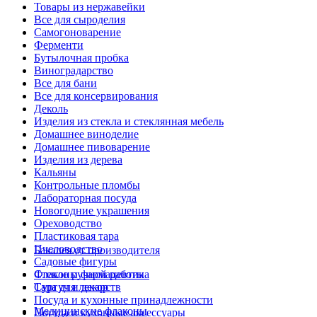
Товары из нержавейки
Все для сыроделия
Самогоноварение
Ферменти
Бутылочная пробка
Виноградарство
Все для бани
Все для консервирования
Деколь
Изделия из стекла и стеклянная мебель
Домашнее виноделие
Домашнее пивоварение
Изделия из дерева
Кальяны
Контрольные пломбы
Лабораторная посуда
Новогодние украшения
Ореховодство
Пластиковая тара
Пчеловодство
Бакалея от производителя
Садовые фигуры
Стекло ручной работы
Флаконы фармацевтика
Сургуч и декор
Тара для лекарств
Посуда и кухонные принадлежности
Медицинские флаконы
Посуда и кухонные аксессуары