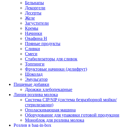
Бельнапы
Декоргели
Десерты
Желe
Загустители
Кремы
Начинки
Овафина Н
Пряные продукты
Сливки
Смеси
Стабилизаторы для сливок
Топпинги
Фруктовые начинки (делифрут)
Шоколад
Эмульгатор
Пищевые добавки
Дрожжи хлебопекарные
Линия розлива молока
Система CIP/SIP (система безразборной мойки/
стерилизации)
Ополаскивающая машина
Оборудование для упаковки готовой продукции
Моноблок для розлива молока
Розлив в bag-in-box