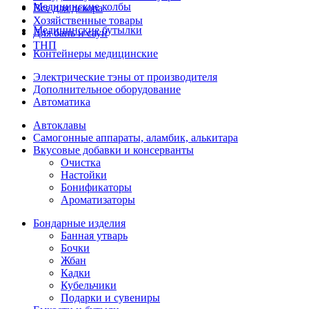
Медицинские колбы
Все для декора
Хозяйственные товары
Медицинские бутылки
Для бань и саун
ТНП
Контейнеры медицинские
Электрические тэны от производителя
Дополнительное оборудование
Автоматика
Автоклавы
Самогонные аппараты, аламбик, алькитара
Вкусовые добавки и консерванты
Очистка
Настойки
Бонификаторы
Ароматизаторы
Бондарные изделия
Банная утварь
Бочки
Жбан
Кадки
Кубельчики
Подарки и сувениры