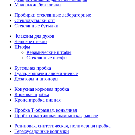
Маленькие бутылочки
Пробирки стеклянные лабораторные
Стеклобутылки опт
Стеклянные бутылки
Флаконы для духов
Чешское стекло
Штофы
Керамические штофы
Стеклянные штофы
Бугельная пробка
Гуала, колпачки алюминиевые
Дозаторы и штопоры
Конусная корковая пробка
Корковая пробка
Кроненпробка пивная
Пробка Т-образная, коньячная
Пробка пластиковая шампанская, мюзле
Резиновая, синтетическая, полимерная пробка
Термоусадочные колпачки