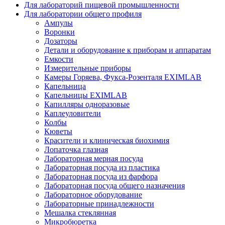
Для лабораторий пищевой промышленности
Для лаборатории общего профиля
Ампулы
Воронки
Дозаторы
Детали и оборудование к приборам и аппаратам
Емкости
Измерительные приборы
Камеры Горяева, Фукса-Розенталя EXIMLAB
Капельница
Капельницы EXIMLAB
Капилляры одноразовые
Каплеуловители
Колбы
Кюветы
Красители и клиническая биохимия
Лопаточка глазная
Лабораторная мерная посуда
Лабораторная посуда из пластика
Лабораторная посуда из фарфора
Лабораторная посуда общего назначения
Лабораторное оборудование
Лабораторные принадлежности
Мешалка стеклянная
Микробюретка