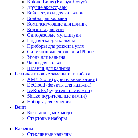
Kaloud Lotus (Калауд Лотус)
Другие аксессуары
Кейсы/сумки для кальянов
Колбы для кальяна
Комплектующие для шланга
Корзины для угля
Одноразовые мундштуки
Подсветка для кальяна
Приборы для розжига угля
Силиконовые чехлы для iPhone
Уголь для кальяна
Чаши для кальяна
Шланги для кальяна
Безникотиновые заменители табака
AMY Stone (курительные камни)
DeCloud (фрукты для кальяна)
IceRockz (курительные камни)
Shiazo (курительные камни)
Наборы для курения
Вейп
Бокс моды, мех моды
Стартовые наборы
Кальяны
Стеклянные кальяны