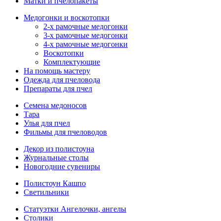
Матки и пчелопакеты
Медогонки и воскотопки
2-х рамочные медогонки
3-х рамочные медогонки
4-х рамочные медогонки
Воскотопки
Комплектующие
На помощь мастеру
Одежда для пчеловода
Препараты для пчел
Семена медоносов
Тара
Улья для пчел
Фильмы для пчеловодов
Декор из полистоуна
Журнальные столы
Новогодние сувениры
Полистоун Кашпо
Светильники
Статуэтки Ангелочки, ангелы
Столики