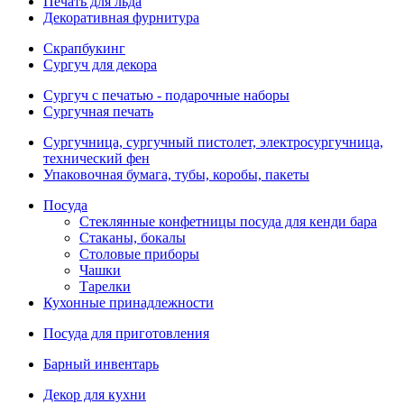
Печать для льда
Декоративная фурнитура
Скрапбукинг
Сургуч для декора
Сургуч с печатью - подарочные наборы
Сургучная печать
Сургучница, сургучный пистолет, электросургучница,
технический фен
Упаковочная бумага, тубы, коробы, пакеты
Посуда
Стеклянные конфетницы посуда для кенди бара
Стаканы, бокалы
Столовые приборы
Чашки
Тарелки
Кухонные принадлежности
Посуда для приготовления
Барный инвентарь
Декор для кухни