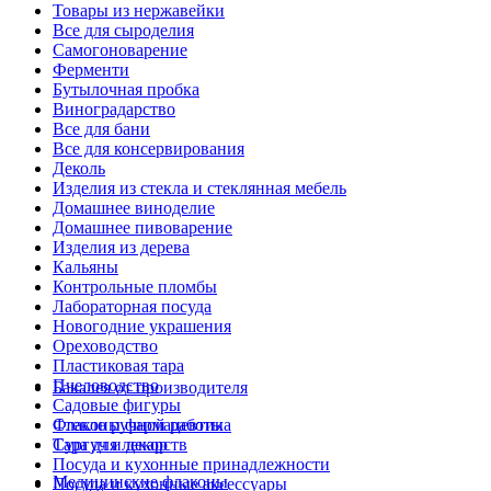
Товары из нержавейки
Все для сыроделия
Самогоноварение
Ферменти
Бутылочная пробка
Виноградарство
Все для бани
Все для консервирования
Деколь
Изделия из стекла и стеклянная мебель
Домашнее виноделие
Домашнее пивоварение
Изделия из дерева
Кальяны
Контрольные пломбы
Лабораторная посуда
Новогодние украшения
Ореховодство
Пластиковая тара
Пчеловодство
Бакалея от производителя
Садовые фигуры
Стекло ручной работы
Флаконы фармацевтика
Сургуч и декор
Тара для лекарств
Посуда и кухонные принадлежности
Медицинские флаконы
Посуда и кухонные аксессуары