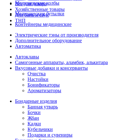
Медицинские колбы
Все для декора
Хозяйственные товары
Медицинские бутылки
Для бань и саун
ТНП
Контейнеры медицинские
Электрические тэны от производителя
Дополнительное оборудование
Автоматика
Автоклавы
Самогонные аппараты, аламбик, алькитара
Вкусовые добавки и консерванты
Очистка
Настойки
Бонификаторы
Ароматизаторы
Бондарные изделия
Банная утварь
Бочки
Жбан
Кадки
Кубельчики
Подарки и сувениры