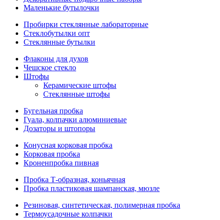
Маленькие бутылочки
Пробирки стеклянные лабораторные
Стеклобутылки опт
Стеклянные бутылки
Флаконы для духов
Чешское стекло
Штофы
Керамические штофы
Стеклянные штофы
Бугельная пробка
Гуала, колпачки алюминиевые
Дозаторы и штопоры
Конусная корковая пробка
Корковая пробка
Кроненпробка пивная
Пробка Т-образная, коньячная
Пробка пластиковая шампанская, мюзле
Резиновая, синтетическая, полимерная пробка
Термоусадочные колпачки