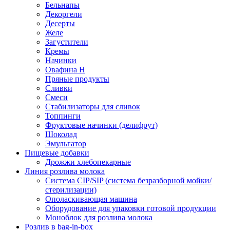
Бельнапы
Декоргели
Десерты
Желe
Загустители
Кремы
Начинки
Овафина Н
Пряные продукты
Сливки
Смеси
Стабилизаторы для сливок
Топпинги
Фруктовые начинки (делифрут)
Шоколад
Эмульгатор
Пищевые добавки
Дрожжи хлебопекарные
Линия розлива молока
Система CIP/SIP (система безразборной мойки/
стерилизации)
Ополаскивающая машина
Оборудование для упаковки готовой продукции
Моноблок для розлива молока
Розлив в bag-in-box