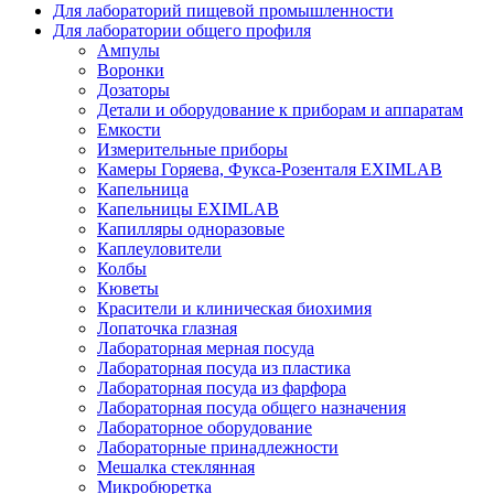
Для лабораторий пищевой промышленности
Для лаборатории общего профиля
Ампулы
Воронки
Дозаторы
Детали и оборудование к приборам и аппаратам
Емкости
Измерительные приборы
Камеры Горяева, Фукса-Розенталя EXIMLAB
Капельница
Капельницы EXIMLAB
Капилляры одноразовые
Каплеуловители
Колбы
Кюветы
Красители и клиническая биохимия
Лопаточка глазная
Лабораторная мерная посуда
Лабораторная посуда из пластика
Лабораторная посуда из фарфора
Лабораторная посуда общего назначения
Лабораторное оборудование
Лабораторные принадлежности
Мешалка стеклянная
Микробюретка