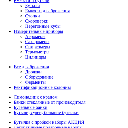
Емкости и бутыли
Бутыли
Емкости для брожения
Стопки
Скороварки
Перегонные кубы
Измерительные приборы
Аеромеры
Сахаромеры
Спиртомеры
Термометры
Цилиндры
Все для брожения
Дрожжи
Оборудование
Ферменты
Ректификационные колонны
Лимонадник с краном
Банки стеклянные от производителя
Бугельные банки
Бутыли, сулеи, большие бутылки
Бутылка с пробкой наборы АКЦИЯ
Декоративные подарочные наборы