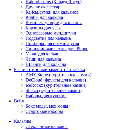
Kaloud Lotus (Калауд Лотус)
Другие аксессуары
Кейсы/сумки для кальянов
Колбы для кальяна
Комплектующие для шланга
Корзины для угля
Одноразовые мундштуки
Подсветка для кальяна
Приборы для розжига угля
Силиконовые чехлы для iPhone
Уголь для кальяна
Чаши для кальяна
Шланги для кальяна
Безникотиновые заменители табака
AMY Stone (курительные камни)
DeCloud (фрукты для кальяна)
IceRockz (курительные камни)
Shiazo (курительные камни)
Наборы для курения
Вейп
Бокс моды, мех моды
Стартовые наборы
Кальяны
Стеклянные кальяны