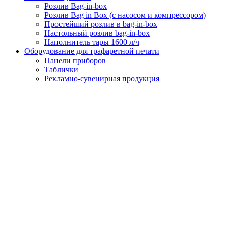
Розлив Bag-in-box
Розлив Bag in Box (с насосом и компрессором)
Простейший розлив в bag-in-box
Настольный розлив bag-in-box
Наполнитель тары 1600 л/ч
Оборудование для трафаретной печати
Панели приборов
Таблички
Рекламно-сувенирная продукция