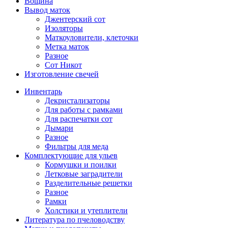
Вощина
Вывод маток
Джентерский сот
Изоляторы
Маткоуловители, клеточки
Метка маток
Разное
Сот Никот
Изготовление свечей
Инвентарь
Декристализаторы
Для работы с рамками
Для распечатки сот
Дымари
Разное
Фильтры для меда
Комплектующие для ульев
Кормушки и поилки
Летковые заградители
Разделительные решетки
Разное
Рамки
Холстики и утеплители
Литература по пчеловодству