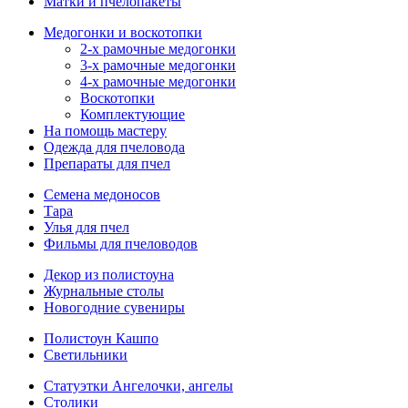
Матки и пчелопакеты
Медогонки и воскотопки
2-х рамочные медогонки
3-х рамочные медогонки
4-х рамочные медогонки
Воскотопки
Комплектующие
На помощь мастеру
Одежда для пчеловода
Препараты для пчел
Семена медоносов
Тара
Улья для пчел
Фильмы для пчеловодов
Декор из полистоуна
Журнальные столы
Новогодние сувениры
Полистоун Кашпо
Светильники
Статуэтки Ангелочки, ангелы
Столики