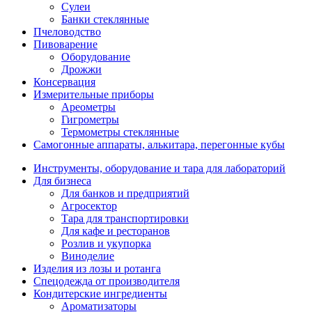
Сулеи
Банки стеклянные
Пчеловодство
Пивоварение
Оборудование
Дрожжи
Консервация
Измерительные приборы
Ареометры
Гигрометры
Термометры стеклянные
Самогонные аппараты, алькитара, перегонные кубы
Инструменты, оборудование и тара для лабораторий
Для бизнеса
Для банков и предприятий
Агросектор
Тара для транспортировки
Для кафе и ресторанов
Розлив и укупорка
Виноделие
Изделия из лозы и ротанга
Спецодежда от производителя
Кондитерские ингредиенты
Ароматизаторы