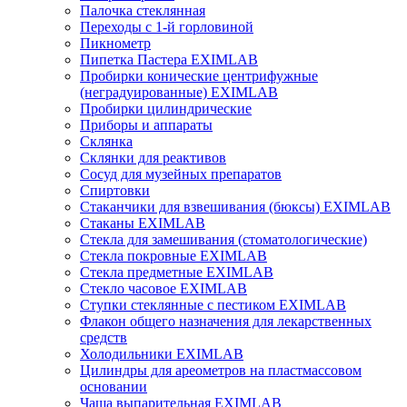
Палочка стеклянная
Переходы с 1-й горловиной
Пикнометр
Пипетка Пастера EXIMLAB
Пробирки конические центрифужные
(неградуированные) EXIMLAB
Пробирки цилиндрические
Приборы и аппараты
Склянка
Склянки для реактивов
Сосуд для музейных препаратов
Спиртовки
Стаканчики для взвешивания (бюксы) EXIMLAB
Стаканы EXIMLAB
Стекла для замешивания (стоматологические)
Стекла покровные EXIMLAB
Стекла предметные EXIMLAB
Стекло часовое EXIMLAB
Ступки стеклянные с пестиком EXIMLAB
Флакон общего назначения для лекарственных
средств
Холодильники EXIMLAB
Цилиндры для ареометров на пластмассовом
основании
Чаша выпарительная EXIMLAB